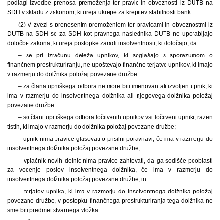
podlagi izvedbe prenosa premoženja ter pravic in obveznosti iz DUTB na
SDH v skladu z zakonom, ki ureja ukrepe za krepitev stabilnosti bank.
(2) V zvezi s prenesenim premoženjem ter pravicami in obveznostmi iz
DUTB na SDH se za SDH kot pravnega naslednika DUTB ne uporabljajo
določbe zakona, ki ureja postopke zaradi insolventnosti, ki določajo, da:
– se pri izračunu deleža upnikov, ki soglašajo s sporazumom o
finančnem prestrukturiranju, ne upoštevajo finančne terjatve upnikov, ki imajo
v razmerju do dolžnika položaj povezane družbe;
– za člana upniškega odbora ne more biti imenovan ali izvoljen upnik, ki
ima v razmerju do insolventnega dolžnika ali njegovega dolžnika položaj
povezane družbe;
– so člani upniškega odbora ločitvenih upnikov vsi ločitveni upniki, razen
tistih, ki imajo v razmerju do dolžnika položaj povezane družbe;
– upnik nima pravice glasovati o prisilni poravnavi, če ima v razmerju do
insolventnega dolžnika položaj povezane družbe;
– vplačnik novih delnic nima pravice zahtevati, da ga sodišče pooblasti
za vodenje poslov insolventnega dolžnika, če ima v razmerju do
insolventnega dolžnika položaj povezane družbe, in
– terjatev upnika, ki ima v razmerju do insolventnega dolžnika položaj
povezane družbe, v postopku finančnega prestrukturiranja tega dolžnika ne
sme biti predmet stvarnega vložka.