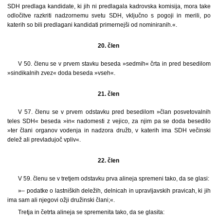
SDH predlaga kandidate, ki jih ni predlagala kadrovska komisija, mora take
odločitve razkriti nadzornemu svetu SDH, vključno s pogoji in merili, po
katerih so bili predlagani kandidati primernejši od nominiranih.«.
20. člen
V 50. členu se v prvem stavku beseda »sedmih« črta in pred besedilom
»sindikalnih zvez« doda beseda »vseh«.
21. člen
V 57. členu se v prvem odstavku pred besedilom »član posvetovalnih
teles SDH« beseda »in« nadomesti z vejico, za njim pa se doda besedilo
»ter člani organov vodenja in nadzora družb, v katerih ima SDH večinski
delež ali prevladujoč vpliv«.
22. člen
V 59. členu se v tretjem odstavku prva alineja spremeni tako, da se glasi:
»– podatke o lastniških deležih, delnicah in upravljavskih pravicah, ki jih
ima sam ali njegovi ožji družinski člani;«.
Tretja in četrta alineja se spremenita tako, da se glasita: