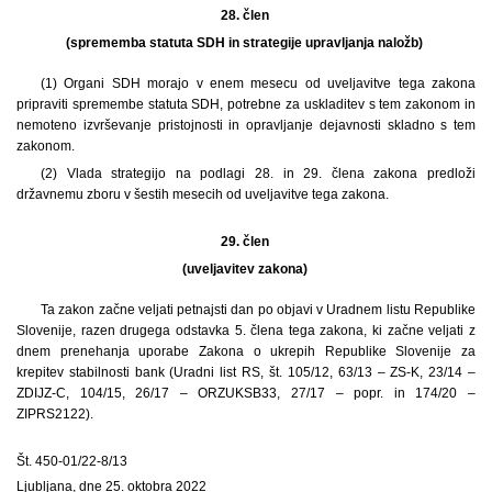
28. člen
(sprememba statuta SDH in strategije upravljanja naložb)
(1) Organi SDH morajo v enem mesecu od uveljavitve tega zakona
pripraviti spremembe statuta SDH, potrebne za uskladitev s tem zakonom in
nemoteno izvrševanje pristojnosti in opravljanje dejavnosti skladno s tem
zakonom.
(2) Vlada strategijo na podlagi 28. in 29. člena zakona predloži
državnemu zboru v šestih mesecih od uveljavitve tega zakona.
29. člen
(uveljavitev zakona)
Ta zakon začne veljati petnajsti dan po objavi v Uradnem listu Republike
Slovenije, razen drugega odstavka 5. člena tega zakona, ki začne veljati z
dnem prenehanja uporabe Zakona o ukrepih Republike Slovenije za
krepitev stabilnosti bank (Uradni list RS, št. 105/12, 63/13 – ZS-K, 23/14 –
ZDIJZ-C, 104/15, 26/17 – ORZUKSB33, 27/17 – popr. in 174/20 –
ZIPRS2122).
Št. 450-01/22-8/13
Ljubljana, dne 25. oktobra 2022