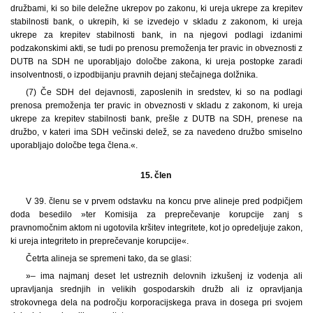
družbami, ki so bile deležne ukrepov po zakonu, ki ureja ukrepe za krepitev
stabilnosti bank, o ukrepih, ki se izvedejo v skladu z zakonom, ki ureja
ukrepe za krepitev stabilnosti bank, in na njegovi podlagi izdanimi
podzakonskimi akti, se tudi po prenosu premoženja ter pravic in obveznosti z
DUTB na SDH ne uporabljajo določbe zakona, ki ureja postopke zaradi
insolventnosti, o izpodbijanju pravnih dejanj stečajnega dolžnika.
(7) Če SDH del dejavnosti, zaposlenih in sredstev, ki so na podlagi
prenosa premoženja ter pravic in obveznosti v skladu z zakonom, ki ureja
ukrepe za krepitev stabilnosti bank, prešle z DUTB na SDH, prenese na
družbo, v kateri ima SDH večinski delež, se za navedeno družbo smiselno
uporabljajo določbe tega člena.«.
15. člen
V 39. členu se v prvem odstavku na koncu prve alineje pred podpičjem
doda besedilo »ter Komisija za preprečevanje korupcije zanj s
pravnomočnim aktom ni ugotovila kršitev integritete, kot jo opredeljuje zakon,
ki ureja integriteto in preprečevanje korupcije«.
Četrta alineja se spremeni tako, da se glasi:
»– ima najmanj deset let ustreznih delovnih izkušenj iz vodenja ali
upravljanja srednjih in velikih gospodarskih družb ali iz opravljanja
strokovnega dela na področju korporacijskega prava in dosega pri svojem