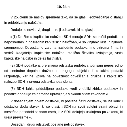
10. člen
V 25. členu se naslov spremeni tako, da se glasi: »(obveščanje o stanju
in pridobivanju naložb)«.
Dodajo se novi prvi, drugi in tretji odstavek, ki se glasijo:
»(1) Družbe s kapitalsko naložbo SDH morajo SDH sporočiti podatke o
neposrednih in posrednih kapitalskih naložbah, ki so v njihovi lasti in njihove
spremembe. Obveščanje zajema naslednje podatke: ime oziroma firma in
sedež izdajatelja kapitalske naložbe, matična številka izdajatelja, vrsta
kapitalske naložbe in delež lastništva.
(2) SDH podatke iz prejšnjega odstavka pridobiva tudi sam neposredno
od centralne depotne družbe ali drugega subjekta, ki s takimi podatki
razpolaga, kar ne vpliva na obveznost obveščanja družbe s kapitalsko
naložbo SDH iz prvega odstavka tega člena.
(3) SDH lahko pridobljene podatke vodi v obliki zbirke podatkov in
podatke obdeluje za namene upravljanja v skladu s tem zakonom.«.
V dosedanjem prvem odstavku, ki postane četrti odstavek, se na koncu
odstavka doda stavek, ki se glasi: »SDH na svoji spletni strani objavi in
mesečno posodobi seznam oseb, ki z SDH delujejo usklajeno po zakonu, ki
ureja prevzeme.«.
Dosedanji drugi odstavek postane peti odstavek.