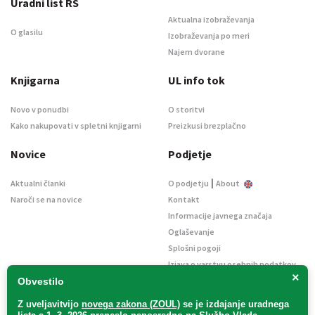
Uradni list RS
Aktualna izobraževanja
O glasilu
Izobraževanja po meri
Najem dvorane
Knjigarna
UL info tok
Novo v ponudbi
O storitvi
Kako nakupovati v spletni knjigarni
Preizkusi brezplačno
Novice
Podjetje
|
Aktualni članki
O podjetju
About
Naroči se na novice
Kontakt
Informacije javnega značaja
Oglaševanje
Splošni pogoji
Izjava o varstvu osebnih podatkov
×
E-dražbe
Obvestilo
Z uveljavitvijo
novega zakona (ZOUL)
se je
izdajanje uradnega