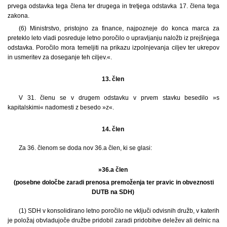
prvega odstavka tega člena ter drugega in tretjega odstavka 17. člena tega
zakona.
(6) Ministrstvo, pristojno za finance, najpozneje do konca marca za
preteklo leto vladi posreduje letno poročilo o upravljanju naložb iz prejšnjega
odstavka. Poročilo mora temeljiti na prikazu izpolnjevanja ciljev ter ukrepov
in usmeritev za doseganje teh ciljev.«.
13. člen
V 31. členu se v drugem odstavku v prvem stavku besedilo »s
kapitalskimi« nadomesti z besedo »z«.
14. člen
Za 36. členom se doda nov 36.a člen, ki se glasi:
»36.a člen
(posebne določbe zaradi prenosa premoženja ter pravic in obveznosti
DUTB na SDH)
(1) SDH v konsolidirano letno poročilo ne vključi odvisnih družb, v katerih
je položaj obvladujoče družbe pridobil zaradi pridobitve deležev ali delnic na