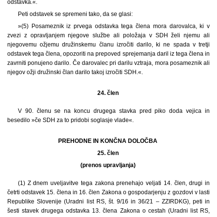
odstavka.«.
Peti odstavek se spremeni tako, da se glasi:
»(5) Posameznik iz prvega odstavka tega člena mora darovalca, ki v
zvezi z opravljanjem njegove službe ali položaja v SDH želi njemu ali
njegovemu ožjemu družinskemu članu izročiti darilo, ki ne spada v tretji
odstavek tega člena, opozoriti na prepoved sprejemanja daril iz tega člena in
zavrniti ponujeno darilo. Če darovalec pri darilu vztraja, mora posameznik ali
njegov ožji družinski član darilo takoj izročiti SDH.«.
24. člen
V 90. členu se na koncu drugega stavka pred piko doda vejica in
besedilo »če SDH za to pridobi soglasje vlade«.
PREHODNE IN KONČNA DOLOČBA
25. člen
(prenos upravljanja)
(1) Z dnem uveljavitve tega zakona prenehajo veljati 14. člen, drugi in
četrti odstavek 15. člena in 16. člen Zakona o gospodarjenju z gozdovi v lasti
Republike Slovenije (Uradni list RS, št. 9/16 in 36/21 – ZZIRDKG), peti in
šesti stavek drugega odstavka 13. člena Zakona o cestah (Uradni list RS,