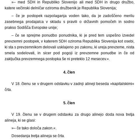
»– med SDH in Republiko Slovenijo ali med SDH in drugo družbo,
katere večinski delničar oziroma družbenik je Republika Slovenija;
– če je postopek razpolaganja voden tako, da je zadoščeno merilu
zasebnega prodajalca v skladu s pravili o državnih pomočeh in sodno
prakso Sodišča Evropske unije;
– če se sprejme ponudbo ponudnika, ki je pred tem uspešno izvedel
prevzemni postopek, v katerem SDH oziroma Republika Slovenija kot osebi,
ki sta s prevzemnikom delovali usklajeno po zakonu, ki ureja prevzeme, nista
smela sodelovati, in sicer pod pogoji iz prevzemne ponudbe in če od
zaključka prevzemnega postopka še ni preteklo 12 mesecev.«.
4. člen
V 18. členu se v drugem odstavku v zadnji alineji beseda »kapitalskimi«
črta.
5. člen
V 19. členu se v drugem odstavku za drugo alinejo doda nova tretja
alineja, ki se glasi:
»– če tako določa zakon.«.
Dosedanja tretja alineja se črta.