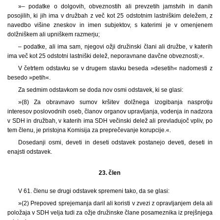
»– podatke o dolgovih, obveznostih ali prevzetih jamstvih in danih
posojilih, ki jih ima v družbah z več kot 25 odstotnim lastniškim deležem, z
navedbo višine zneskov in imen subjektov, s katerimi je v omenjenem
dolžniškem ali upniškem razmerju;
– podatke, ali ima sam, njegovi ožji družinski člani ali družbe, v katerih
ima več kot 25 odstotni lastniški delež, neporavnane davčne obveznosti;«.
V četrtem odstavku se v drugem stavku beseda »desetih« nadomesti z
besedo »petih«.
Za sedmim odstavkom se doda nov osmi odstavek, ki se glasi:
»(8) Za obravnavo sumov kršitev dolžnega izogibanja nasprotju
interesov poslovodnih oseb, članov organov upravljanja, vodenja in nadzora
v SDH in družbah, v katerih ima SDH večinski delež ali prevladujoč vpliv, po
tem členu, je pristojna Komisija za preprečevanje korupcije.«.
Dosedanji osmi, deveti in deseti odstavek postanejo deveti, deseti in
enajsti odstavek.
23. člen
V 61. členu se drugi odstavek spremeni tako, da se glasi:
»(2) Prepoved sprejemanja daril ali koristi v zvezi z opravljanjem dela ali
položaja v SDH velja tudi za ožje družinske člane posameznika iz prejšnjega