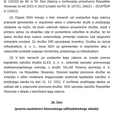
št. 132/22) ter 49. in 50. člen Zakona o izvrševanju proračunov Republike
Slovenije za leti 2022 in 2023 (Uradni list RS, št. 187/21, 206/21 – ZDUPŠOP
in 129/22).
(2) Organi SDH morajo v treh mesecih od uveljavitve tega zakona
pripraviti spremembe in dopolnitve aktov o ustanovitvi družb iz prejšnjega
odstavka na način, da bodo ustrezali statusu posamezne družbe, zlasti v
primeru vpliva na strateške cilje in pomembne odločitve te družbe, ter ko
status družbe terja nadzor ustanovitelja, primerljiv nadzoru nad njegovimi
notranjimi enotami. Za družbo DRI upravljanje investicij, Družba za razvoj
infrastrukture, d. o. o., mora SDH za spremembe in dopolnitve akta o
ustanovitvi pridobiti soglasje ministrstva, pristojnega za infrastrukturo.
(3) V treh mesecih po uveljavitvi tega zakona se izvede prenos
kapitalske naložbe družbe ELES, d. o. o., sistemski operater prenosnega
elektroenergetskega omrežja, v družbi TALUM Tovarna aluminija d. d.
Kidričevo, na Republiko Slovenijo. Osnovni kapital prenosne družbe se
zmanjša v višini revidirane knjigovodske vrednosti kapitalske naložbe iz
prejšnjega stavka na dan 31. 12. 2021. Z izvršitvijo prejšnjega stavka se
uskladi akt o ustanovitvi prenosne družbe. SDH upravlja naložbo Republike
Slovenije v skladu z določbami tega zakona.
26. člen
(pravno nasledstvo Slovenskega odškodninskega sklada)