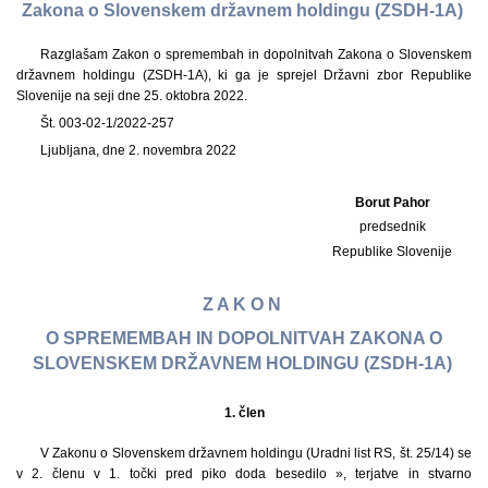
Zakona o Slovenskem državnem holdingu (ZSDH-1A)
Razglašam Zakon o spremembah in dopolnitvah Zakona o Slovenskem
državnem holdingu (ZSDH-1A), ki ga je sprejel Državni zbor Republike
Slovenije na seji dne 25. oktobra 2022.
Št. 003-02-1/2022-257
Ljubljana, dne 2. novembra 2022
Borut Pahor
predsednik
Republike Slovenije
Z A K O N
O SPREMEMBAH IN DOPOLNITVAH ZAKONA O
SLOVENSKEM DRŽAVNEM HOLDINGU (ZSDH-1A)
1.
člen
V Zakonu o Slovenskem državnem holdingu (Uradni list RS, št. 25/14) se
v 2. členu v 1. točki pred piko doda besedilo », terjatve in stvarno