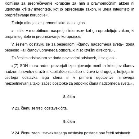
Komisija za preprečevanje korupcije za njih s pravnomočnim aktom ni
ugotovila kršitev integritete, kot jo opredeljuje zakon, ki ureja integriteto in
preprečevanje korupcije«.
Zadnja alineja se spremeni tako, da se glasi:
»– niso v morebitnem nasprotju interesov, kot ga opredeljuje zakon, ki
ureja integriteto in preprečevanje korupcije.«.
V šestem odstavku se za besedilom »članov nadzornega sveta« doda
besedilo »ali članov upravnega odbora, ki niso izvršni direktorji,«.
Za šestim odstavkom se doda nov sedmi odstavek, ki se glasi:
»(7) SDH mora redno preverjati izpolnjevanje meril in kriterijev članov
nadzornih svetov družb s kapitalsko naložbo države iz drugega, tretjega in
četrtega odstavka tega člena in v primeru ugotovitve njihovega
neizpolnjevanja takoj začeti postopke za odpoklic člana nadzornega sveta.«.
8. člen
V 23. členu se tretji odstavek črta.
9. člen
V 24. členu zadnji stavek tretjega odstavka postane nov četrti odstavek.