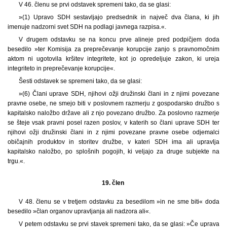
V 46. členu se prvi odstavek spremeni tako, da se glasi:
»(1) Upravo SDH sestavljajo predsednik in največ dva člana, ki jih
imenuje nadzorni svet SDH na podlagi javnega razpisa.«.
V drugem odstavku se na koncu prve alineje pred podpičjem doda
besedilo »ter Komisija za preprečevanje korupcije zanjo s pravnomočnim
aktom ni ugotovila kršitev integritete, kot jo opredeljuje zakon, ki ureja
integriteto in preprečevanje korupcije«.
Šesti odstavek se spremeni tako, da se glasi:
»(6) Člani uprave SDH, njihovi ožji družinski člani in z njimi povezane
pravne osebe, ne smejo biti v poslovnem razmerju z gospodarsko družbo s
kapitalsko naložbo države ali z njo povezano družbo. Za poslovno razmerje
se šteje vsak pravni posel razen poslov, v katerih so člani uprave SDH ter
njihovi ožji družinski člani in z njimi povezane pravne osebe odjemalci
običajnih produktov in storitev družbe, v kateri SDH ima ali upravlja
kapitalsko naložbo, po splošnih pogojih, ki veljajo za druge subjekte na
trgu.«.
19. člen
V 48. členu se v tretjem odstavku za besedilom »in ne sme biti« doda
besedilo »član organov upravljanja ali nadzora ali«.
V petem odstavku se prvi stavek spremeni tako, da se glasi: »Če uprava