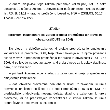
Z dnem uveljavitve tega zakona prenehajo veljati prvi, tretji in četrti
odstavek 19.a člena Zakona o Slovenskem odškodninskem skladu (Uradni
list RS, št. 21/11 – uradno prečiščeno besedilo, 9/16 – ZGGLRS, 55/17 in
174/20 – ZIPRS2122).
27. člen
(prevzemi in koncentracije zaradi prenosa premoženja ter pravic in
obveznosti DUTB na SDH)
Ne glede na določbe zakonov, ki urejajo preprečevanje omejevanja
konkurence in prevzeme, SDH, Republika Slovenija ali z njima povezane
osebe v zvezi s prenosom premoženja ter pravic in obveznosti z DUTB na
SDH, ki se izvede na podlagi zakona, ki ureja ukrepe za krepitev stabilnosti
bank, niso zavezani:
– priglasiti koncentracije v skladu z zakonom, ki ureja preprečevanje
omejevanja konkurence,
– dati obvezne prevzemne ponudbe v skladu z zakonom, ki ureja
prevzeme, pri čemer se šteje, da prenosi premoženja DUTB na SDH ne
predstavljajo pridobivanja novega deleža skladno z zakonom, ki ureja
prevzeme, ter ne predstavljajo koncentracije v smislu zakona, ki ureja
preprečevanje omejevanja konkurence.