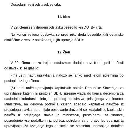
Dosedanji tretji odstavek se črta.
11. člen
V 29. členu se v drugem odstavku besedilo »in DUTB« črta.
Na koncu tretjega odstavka se pred piko doda besedilo »ali dejanske
okoliščine v zvezi z naložbami, ki jih upravlja SDH«.
12. člen
V 30. členu se za tretjim odstavkom dodajo novi četrti, peti in šesti
odstavek, ki se glasijo:
»(4) Letni načrt upravljanja naložb se lahko med letom spreminja po
postopku iz tega člena.
(5) Letni načrt upravljanja kapitalskih naložb Republike Slovenije, za
upravljanje katerih ni pristojen SDH, sprejme vlada do konca decembra za
naslednje koledarsko leto, na predlog ministrstva, pristojnega za finance.
Ministrstva, na delovna področja katerih spadajo kapitalske naložbe iz
prejšnjega stavka, spremljajo poslovanje družb, ki so izdajateljice kapitalskih
naložb iz prejšnjega stavka in ministrstvu, pristojnemu za finance,
posredujejo vse podatke in izhodišča, potrebna za pripravo letnega načrta
upravljanja. Za izvajanje tega odstavka se smiselno uporabljajo določbe