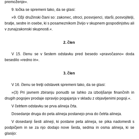
premoženje«.
9. točka se spremeni tako, da se glasi:
»9. Ožji družinski člani so: zakonec, otroci, posvojenci, starši, posvojitelji,
bratje, sestre in osebe, ki s posameznikom živijo v skupnem gospodinjstvu ali
v zunajzakonski skupnosti.«.
2. člen
V 15. členu se v šestem odstavku pred besedo »pravočasno« doda
besedilo »redno in«.
3. člen
V 16. členu se tretji odstavek spremeni tako, da se glasi:
»(3) Pri javnem zbiranju ponudb se lahko za izboljšanje finančnih in
drugih pogojev prodaje opravijo pogajanja v skladu z objavljenimi pogoji.«.
V četrtem odstavku se prva alineja črta.
Dosedanje druga do peta alineja postanejo prva do četrta alineja.
V dosedanji šesti alineji, ki postane peta alineja, se pika nadomesti s
podpičjem in se za njo dodajo nove šesta, sedma in osma alineja, ki se
glasijo: