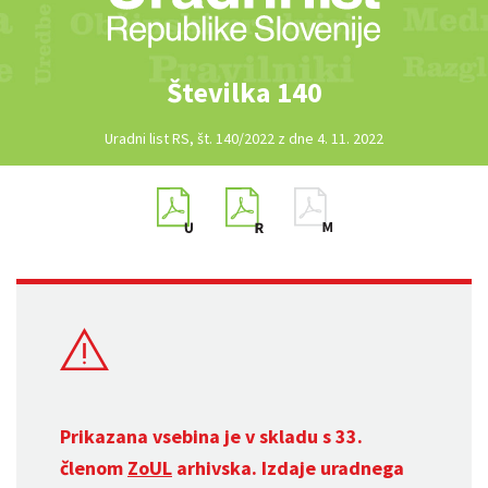
Številka 140
Uradni list RS, št. 140/2022 z dne 4. 11. 2022
Prikazana vsebina je v skladu s 33.
členom
ZoUL
arhivska. Izdaje uradnega