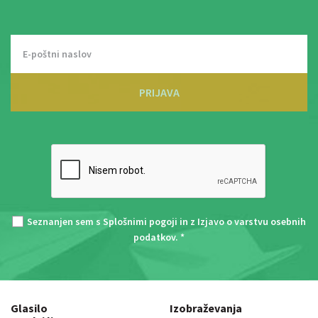
PRIJAVA
Seznanjen sem s
Splošnimi pogoji
in z
Izjavo o varstvu osebnih
podatkov
. *
Glasilo
Izobraževanja