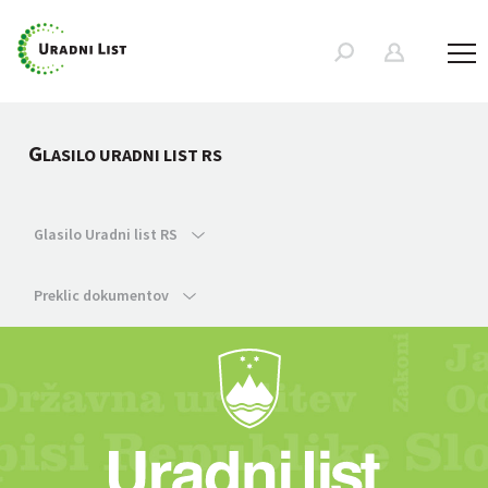
G
LASILO URADNI LIST RS
Glasilo Uradni list RS
Preklic dokumentov