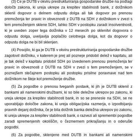
(3) Če je DUTB v okviru prestrukturiranja gospodarske družbe na podlagi
določb zakona, ki ureja ukrepe za krepitev stabilnosti bank, z dolžnikom
sklenil dogovor o delnem odpustu dolga ali tak dogovor po prenosu
premoženja ter pravic in obveznosti z DUTB na SDH z dolžnikom v zvezi s
tem premoženjem sklene SDH, lahko SDH v postopku zaradi insolventnosti,
ki je uveden zoper tega dolžnika v 12 mesecih po sklenitvi dogovora o
odpustu dolga, uveljavlja poplačilo celotnega dolga, kot da dogovor o
odpustu dolga ne bi bil sklenjen.
(4) Posojilo, ki ga je DUTB v okviru prestrukturiranja gospodarske družbe
zagotovil dolžniku, v katerem je prej ali pozneje pridobil delež v kapitalu, ali
je tak delež v kapitalu pridobil SDH po izvedenem prenosu premoženja ter
pravic in obveznosti z DUTB na SDH v zvezi s tem premoženjem, se v
poznejšem stečajnem postopku ali postopku prisilne poravnave nad tem
dolžnikom ne šteje kot premoženje družbe.
(5) Za pogodbe o prenosu tveganih postavk, ki jih je DUTB sklenil z
bankami ali namenskimi družbami, ki so bile deležne ukrepov po zakonu, ki
ureja ukrepe za krepitev stabilnosti bank, in so se prenesle na SDH, se ne
uporabljajo določbe zakona, ki ureja obligacijska razmerja, o izpodbijanju
pravnih dejanj dolžnika, če je bila dolžnik banka deležna ukrepov po zakonu,
ki ureja ukrepe za krepitev stabilnosti bank, o razvezi ali spremembi pogodbe
zaradi spremenjenih okoliščin, o čezmernem prikrajšanju in o oderuški
pogodbi.
(6) Za pogodbe, sklenjene med DUTB in bankami ali namenskimi