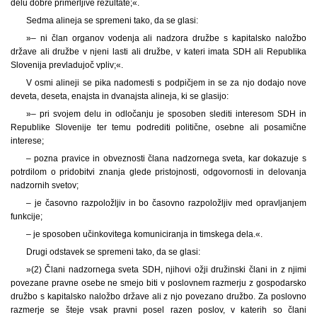
delu dobre primerljive rezultate;«.
Sedma alineja se spremeni tako, da se glasi:
»– ni član organov vodenja ali nadzora družbe s kapitalsko naložbo
države ali družbe v njeni lasti ali družbe, v kateri imata SDH ali Republika
Slovenija prevladujoč vpliv;«.
V osmi alineji se pika nadomesti s podpičjem in se za njo dodajo nove
deveta, deseta, enajsta in dvanajsta alineja, ki se glasijo:
»– pri svojem delu in odločanju je sposoben slediti interesom SDH in
Republike Slovenije ter temu podrediti politične, osebne ali posamične
interese;
– pozna pravice in obveznosti člana nadzornega sveta, kar dokazuje s
potrdilom o pridobitvi znanja glede pristojnosti, odgovornosti in delovanja
nadzornih svetov;
– je časovno razpoložljiv in bo časovno razpoložljiv med opravljanjem
funkcije;
– je sposoben učinkovitega komuniciranja in timskega dela.«.
Drugi odstavek se spremeni tako, da se glasi:
»(2) Člani nadzornega sveta SDH, njihovi ožji družinski člani in z njimi
povezane pravne osebe ne smejo biti v poslovnem razmerju z gospodarsko
družbo s kapitalsko naložbo države ali z njo povezano družbo. Za poslovno
razmerje se šteje vsak pravni posel razen poslov, v katerih so člani