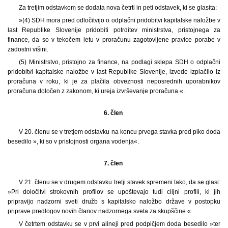
Za tretjim odstavkom se dodata nova četrti in peti odstavek, ki se glasita:
»(4) SDH mora pred odločitvijo o odplačni pridobitvi kapitalske naložbe v
last Republike Slovenije pridobiti potrditev ministrstva, pristojnega za
finance, da so v tekočem letu v proračunu zagotovljene pravice porabe v
zadostni višini.
(5) Ministrstvo, pristojno za finance, na podlagi sklepa SDH o odplačni
pridobitvi kapitalske naložbe v last Republike Slovenije, izvede izplačilo iz
proračuna v roku, ki je za plačila obveznosti neposrednih uporabnikov
proračuna določen z zakonom, ki ureja izvrševanje proračuna.«.
6. člen
V 20. členu se v tretjem odstavku na koncu prvega stavka pred piko doda
besedilo », ki so v pristojnosti organa vodenja«.
7. člen
V 21. členu se v drugem odstavku tretji stavek spremeni tako, da se glasi:
»Pri določitvi strokovnih profilov se upoštevajo tudi ciljni profili, ki jih
pripravijo nadzorni sveti družb s kapitalsko naložbo države v postopku
priprave predlogov novih članov nadzornega sveta za skupščine.«.
V četrtem odstavku se v prvi alineji pred podpičjem doda besedilo »ter