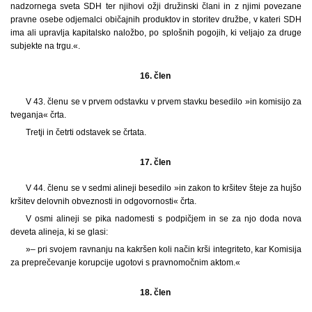
nadzornega sveta SDH ter njihovi ožji družinski člani in z njimi povezane
pravne osebe odjemalci običajnih produktov in storitev družbe, v kateri SDH
ima ali upravlja kapitalsko naložbo, po splošnih pogojih, ki veljajo za druge
subjekte na trgu.«.
16. člen
V 43. členu se v prvem odstavku v prvem stavku besedilo »in komisijo za
tveganja« črta.
Tretji in četrti odstavek se črtata.
17. člen
V 44. členu se v sedmi alineji besedilo »in zakon to kršitev šteje za hujšo
kršitev delovnih obveznosti in odgovornosti« črta.
V osmi alineji se pika nadomesti s podpičjem in se za njo doda nova
deveta alineja, ki se glasi:
»– pri svojem ravnanju na kakršen koli način krši integriteto, kar Komisija
za preprečevanje korupcije ugotovi s pravnomočnim aktom.«
18. člen