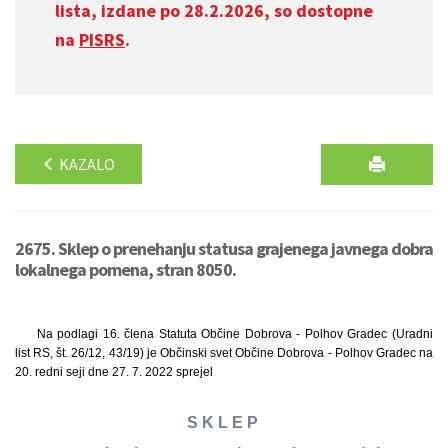
lista, izdane po 28.2.2026, so dostopne
na
PISRS
.
KAZALO
2675. Sklep o prenehanju statusa grajenega javnega dobra
lokalnega pomena, stran 8050.
Na podlagi 16. člena Statuta Občine Dobrova - Polhov Gradec (Uradni
list RS, št. 26/12, 43/19) je Občinski svet Občine Dobrova - Polhov Gradec na
20. redni seji dne 27. 7. 2022 sprejel
S K L E P