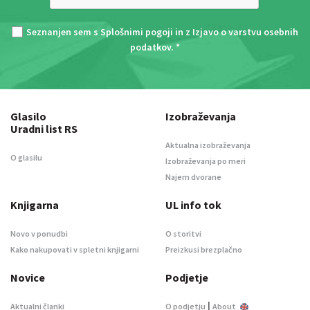
Seznanjen sem s
Splošnimi pogoji
in z
Izjavo o varstvu osebnih
podatkov
. *
Glasilo
Izobraževanja
Uradni list RS
Aktualna izobraževanja
O glasilu
Izobraževanja po meri
Najem dvorane
Knjigarna
UL info tok
Novo v ponudbi
O storitvi
Kako nakupovati v spletni knjigarni
Preizkusi brezplačno
Novice
Podjetje
|
Aktualni članki
O podjetju
About