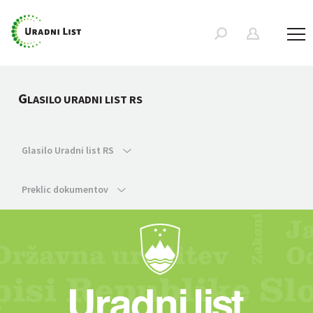
G
LASILO URADNI LIST RS
Glasilo Uradni list RS
Preklic dokumentov