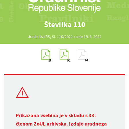
Številka 110
Uradni list RS, št. 110/2022 z dne 19. 8. 2022
Prikazana vsebina je v skladu s 33.
členom
ZoUL
arhivska. Izdaje uradnega