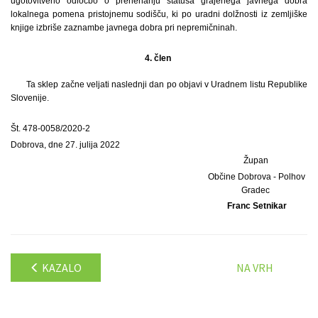
ugotovitveno odločbo o prenehanju statusa grajenega javnega dobra
lokalnega pomena pristojnemu sodišču, ki po uradni dolžnosti iz zemljiške
knjige izbriše zaznambe javnega dobra pri nepremičninah.
4. člen
Ta sklep začne veljati naslednji dan po objavi v Uradnem listu Republike
Slovenije.
Št. 478-0058/2020-2
Dobrova, dne 27. julija 2022
Župan
Občine Dobrova - Polhov
Gradec
Franc Setnikar
KAZALO
NA VRH