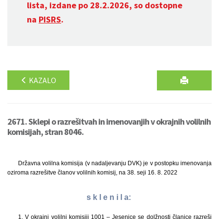
lista, izdane po 28.2.2026, so dostopne
na
PISRS
.
KAZALO
2671. Sklepi o razrešitvah in imenovanjih v okrajnih volilnih
komisijah, stran 8046.
Državna volilna komisija (v nadaljevanju DVK) je v postopku imenovanja
oziroma razrešitve članov volilnih komisij, na 38. seji 16. 8. 2022
s k l e n i l a:
1. V okrajni volilni komisiji 1001 – Jesenice se dolžnosti članice razreši