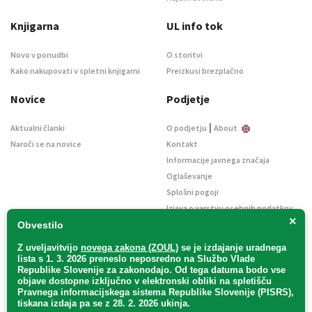
Knjigarna
UL info tok
Novo v ponudbi
O storitvi
Kako nakupovati v spletni knjigarni
Preizkusi brezplačno
Novice
Podjetje
|
Aktualni članki
O podjetju
About
Naroči se na novice
Kontakt
Informacije javnega značaja
Oglaševanje
Splošni pogoji
Izjava o varstvu osebnih podatkov
×
E-dražbe
Obvestilo
Z uveljavitvijo
novega zakona (ZOUL)
se je
izdajanje uradnega
lista s 1. 3. 2026 preneslo
neposredno
na Službo Vlade
Republike Slovenije za zakonodajo
. Od tega datuma bodo vse
objave dostopne izključno v elektronski obliki na spletišču
Pravnega informacijskega sistema Republike Slovenije (PISRS),
Uradni list d. o. o. – v likvidaciji / Vse pravice pridržane.
tiskana izdaja pa se z 28. 2. 2026 ukinja.