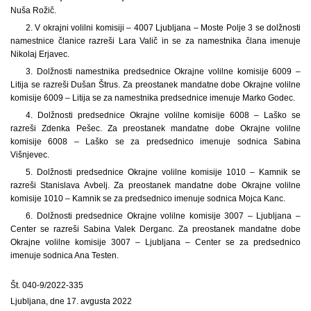
Nuša Rožič.
2. V okrajni volilni komisiji – 4007 Ljubljana – Moste Polje 3 se dolžnosti
namestnice članice razreši Lara Valič in se za namestnika člana imenuje
Nikolaj Erjavec.
3. Dolžnosti namestnika predsednice Okrajne volilne komisije 6009 –
Litija se razreši Dušan Štrus. Za preostanek mandatne dobe Okrajne volilne
komisije 6009 – Litija se za namestnika predsednice imenuje Marko Godec.
4. Dolžnosti predsednice Okrajne volilne komisije 6008 – Laško se
razreši Zdenka Pešec. Za preostanek mandatne dobe Okrajne volilne
komisije 6008 – Laško se za predsednico imenuje sodnica Sabina
Višnjevec.
5. Dolžnosti predsednice Okrajne volilne komisije 1010 – Kamnik se
razreši Stanislava Avbelj. Za preostanek mandatne dobe Okrajne volilne
komisije 1010 – Kamnik se za predsednico imenuje sodnica Mojca Kanc.
6. Dolžnosti predsednice Okrajne volilne komisije 3007 – Ljubljana –
Center se razreši Sabina Valek Derganc. Za preostanek mandatne dobe
Okrajne volilne komisije 3007 – Ljubljana – Center se za predsednico
imenuje sodnica Ana Testen.
Št. 040-9/2022-335
Ljubljana, dne 17. avgusta 2022