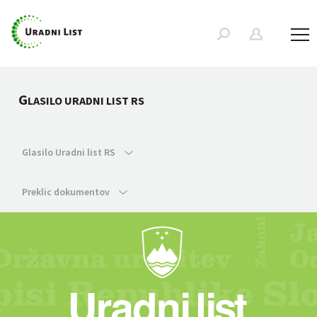
G
LASILO URADNI LIST RS
Glasilo Uradni list RS
Preklic dokumentov