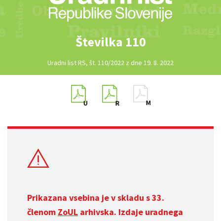
Številka 110
Uradni list RS, št. 110/2022 z dne 19. 8. 2022
Prikazana vsebina je v skladu s 33.
členom
ZoUL
arhivska. Izdaje uradnega