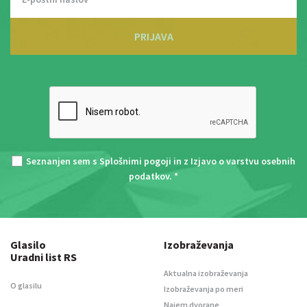
PRIJAVA
Seznanjen sem s
Splošnimi pogoji
in z
Izjavo o varstvu osebnih
podatkov
. *
Glasilo
Izobraževanja
Uradni list RS
Aktualna izobraževanja
O glasilu
Izobraževanja po meri
Najem dvorane