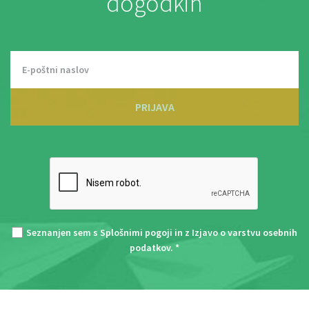
dogodkih
PRIJAVA
Seznanjen sem s
Splošnimi pogoji
in z
Izjavo o varstvu osebnih
podatkov
. *