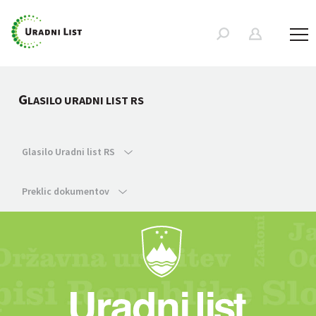
G
LASILO URADNI LIST RS
Glasilo Uradni list RS
Preklic dokumentov