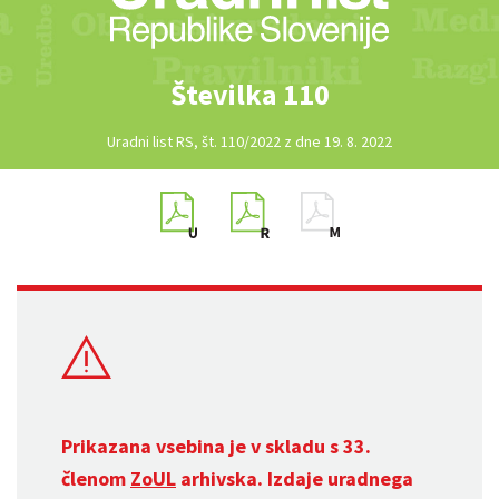
Številka 110
Uradni list RS, št. 110/2022 z dne 19. 8. 2022
Prikazana vsebina je v skladu s 33.
členom
ZoUL
arhivska. Izdaje uradnega