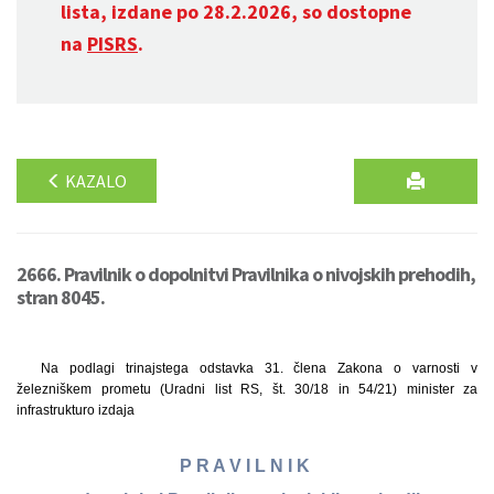
lista, izdane po 28.2.2026, so dostopne
na
PISRS
.
KAZALO
2666. Pravilnik o dopolnitvi Pravilnika o nivojskih prehodih,
stran 8045.
Na podlagi trinajstega odstavka 31. člena Zakona o varnosti v
železniškem prometu (Uradni list RS, št. 30/18 in 54/21) minister za
infrastrukturo izdaja
P R A V I L N I K