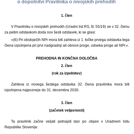
o dopolnitvi Pravilnika o nivojskih prehodih
1. člen
V Pravilniku o nivojskih prehodih (Uradni list RS, št. 55/19) se v 32. členu
za petim odstavkom doda nov šesti odstavek, ki se glasi:
»(6) Pri obstoječih NPr mora biti zahteva iz 1. točke prvega odstavka tega
člena izpolnjena pri prvi nadgradnji ali obnovi proge, odseka proge ali NPr.«.
PREHODNA IN KONČNA DOLOČBA
2. člen
(rok za izpolnitev)
Zahteva iz novega šestega odstavka 32. člena pravilnika mora biti
izpolnjena najpozneje do 31. decembra 2030.
3. člen
(začetek veljavnosti)
Ta pravilnik začne veljati petnajsti dan po objavi v Uradnem listu
Republike Slovenije.