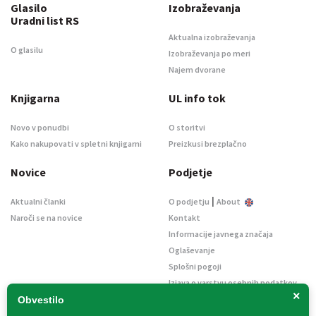
Glasilo
Izobraževanja
Uradni list RS
Aktualna izobraževanja
O glasilu
Izobraževanja po meri
Najem dvorane
Knjigarna
UL info tok
Novo v ponudbi
O storitvi
Kako nakupovati v spletni knjigarni
Preizkusi brezplačno
Novice
Podjetje
|
Aktualni članki
O podjetju
About
Naroči se na novice
Kontakt
Informacije javnega značaja
Oglaševanje
Splošni pogoji
Izjava o varstvu osebnih podatkov
×
E-dražbe
Obvestilo