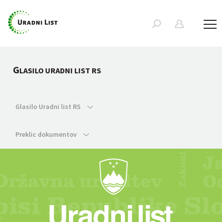
G
LASILO URADNI LIST RS
Glasilo Uradni list RS
Preklic dokumentov