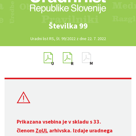
Številka 99
Uradni list RS, št. 99/2022 z dne 22. 7. 2022
Prikazana vsebina je v skladu s 33.
členom
ZoUL
arhivska. Izdaje uradnega