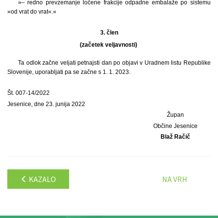
»– redno prevzemanje ločene frakcije odpadne embalaže po sistemu
»od vrat do vrat«.«
3.
člen
(začetek veljavnosti)
Ta odlok začne veljati petnajsti dan po objavi v Uradnem listu Republike
Slovenije, uporabljati pa se začne s 1. 1. 2023.
Št. 007-14/2022
Jesenice, dne 23. junija 2022
Župan
Občine Jesenice
Blaž Račič
KAZALO
NA VRH