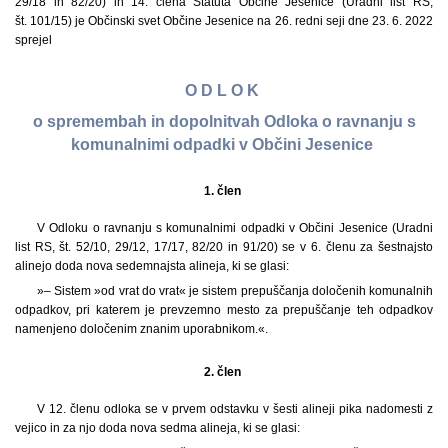
29/18 in 82/20) in 14. člena Statuta Občine Jesenice (Uradni list RS,
št. 101/15) je Občinski svet Občine Jesenice na 26. redni seji dne 23. 6. 2022
sprejel
O D L O K
o spremembah in dopolnitvah Odloka o ravnanju s
komunalnimi odpadki v Občini Jesenice
1. člen
V Odloku o ravnanju s komunalnimi odpadki v Občini Jesenice (Uradni
list RS, št. 52/10, 29/12, 17/17, 82/20 in 91/20) se v 6. členu za šestnajsto
alinejo doda nova sedemnajsta alineja, ki se glasi:
»– Sistem »od vrat do vrat« je sistem prepuščanja določenih komunalnih
odpadkov, pri katerem je prevzemno mesto za prepuščanje teh odpadkov
namenjeno določenim znanim uporabnikom.«.
2. člen
V 12. členu odloka se v prvem odstavku v šesti alineji pika nadomesti z
vejico in za njo doda nova sedma alineja, ki se glasi: