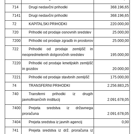
714
Drugi nedavčni prihodki
368.196,65
7141
Drugi nedavčni prihodki
368.196,65
72
KAPITALSKI PRIHODKI
220.000,00
720
Prihodki od prodaje osnovnih sredstev
25.000,00
7200
Prihodki od prodaje zgradb in prostorov
25.000,00
722
Prihodki od prodaje zemljišč in
neopredmetenih dolgoročnih sredstev
195.000,00
7220
Prihodki od prodaje kmetijskih zemljišč
in gozdov
20.000,00
7221
Prihodki od prodaje stavbnih zemljišč
175.000,00
74
TRANSFERNI PRIHODKI
2.256.883,25
740
Transferni prihodki iz drugih
javnofinančnih institucij
2.091.678,05
7400
Prejeta sredstva iz državnega
proračuna
2.091.678,05
7404
Prejeta sredstva iz javnih agencij
0,00
741
Prejeta sredstva iz drž. proračuna iz