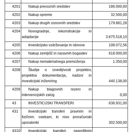
4201
Nakup prevoznih sredstev
186.000,00
4202
Nakup opreme
32.500,00
4203
Nakup drugih osnovnih sredstev
179.881,28
4204
Novogradnje, rekonstrukcije in
adaptacije
3.675.518,10
4205
Investicijsko vzdrževanje in obnove
108.072,56
4206
Nakup zemljišč in naravnih bogastev
618.000,00
4207
Nakup nematerialnega premoženja
1.350,00
4208
Študije o izvedljivosti projektov,
projektna dokumentacija, nadzor in
investicijski inženiring
440.138,00
4209
Nakup blagovnih rezerv in
intervencijskih zalog
0,00
43
INVESTICIJSKI TRANSFERI
636.931,00
431
Investicijski transferi pravnim in
fizičnim. osebam, ki niso proračunski
uporabniki
302.500,00
4310
Investicijski transferi. neprofitnim