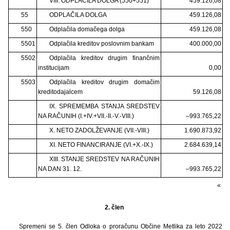
VIII. ODPLAČILA DOLGA (550+551)
459.126,08
55
ODPLAČILA DOLGA
459.126,08
550
Odplačila domačega dolga
459.126,08
5501
Odplačila kreditov poslovnim bankam
400.000,00
5502
Odplačila kreditov drugim finančnim
institucijam
0,00
5503
Odplačila kreditov drugim domačim
kreditodajalcem
59.126,08
IX. SPREMEMBA STANJA SREDSTEV
NA RAČUNIH (I.+IV.+VII.-II.-V.-VIII.)
–993.765,22
X. NETO ZADOLŽEVANJE (VII.-VIII.)
1.690.873,92
XI. NETO FINANCIRANJE (VI.+X.-IX.)
2.684.639,14
XIII. STANJE SREDSTEV NA RAČUNIH
NA DAN 31. 12.
–993.765,22
«
2. člen
Spremeni se 5. člen Odloka o proračunu Občine Metlika za leto 2022