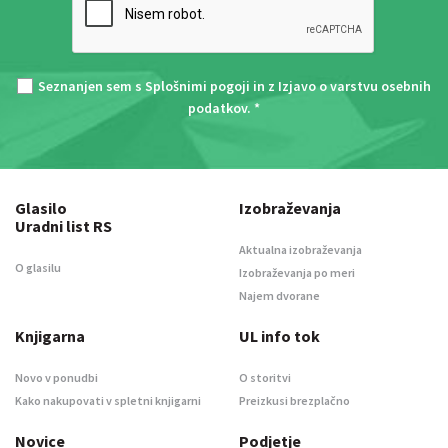
Seznanjen sem s
Splošnimi pogoji
in z
Izjavo o varstvu osebnih
podatkov
. *
Glasilo
Izobraževanja
Uradni list RS
Aktualna izobraževanja
O glasilu
Izobraževanja po meri
Najem dvorane
Knjigarna
UL info tok
Novo v ponudbi
O storitvi
Kako nakupovati v spletni knjigarni
Preizkusi brezplačno
Novice
Podjetje