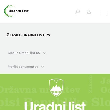
G
LASILO URADNI LIST RS
Glasilo Uradni list RS
Preklic dokumentov