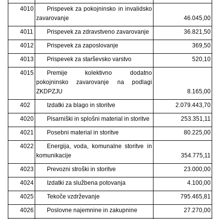
4010
Prispevek za pokojninsko in invalidsko
zavarovanje
46.045,00
4011
Prispevek za zdravstveno zavarovanje
36.821,50
4012
Prispevek za zaposlovanje
369,50
4013
Prispevek za starševsko varstvo
520,10
4015
Premije kolektivno dodatno
pokojninsko zavarovanje na podlagi
ZKDPZJU
8.165,00
402
Izdatki za blago in storitve
2.079.443,70
4020
Pisarniški in splošni material in storitve
253.351,11
4021
Posebni material in storitve
80.225,00
4022
Energija, voda, komunalne storitve in
komunikacije
354.775,11
4023
Prevozni stroški in storitve
23.000,00
4024
Izdatki za službena potovanja
4.100,00
4025
Tekoče vzdrževanje
795.465,81
4026
Poslovne najemnine in zakupnine
27.270,00