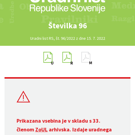
Številka 96
Uradni list RS, št. 96/2022 z dne 15. 7. 2022
Prikazana vsebina je v skladu s 33.
členom
ZoUL
arhivska. Izdaje uradnega