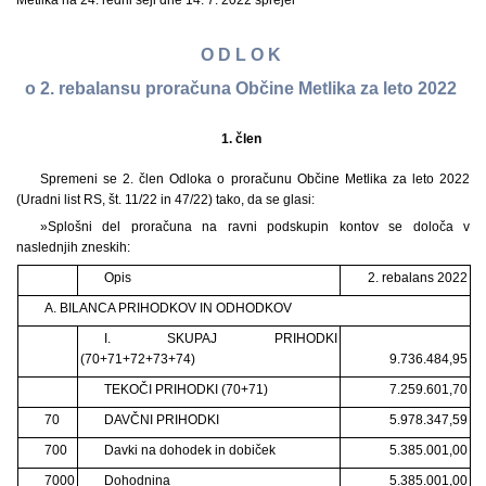
Metlika na 24. redni seji dne 14. 7. 2022 sprejel
O D L O K
o 2. rebalansu proračuna Občine Metlika za leto 2022
1. člen
Spremeni se 2. člen Odloka o proračunu Občine Metlika za leto 2022
(Uradni list RS, št. 11/22 in 47/22) tako, da se glasi:
»Splošni del proračuna na ravni podskupin kontov se določa v
naslednjih zneskih:
Opis
2. rebalans 2022
A. BILANCA PRIHODKOV IN ODHODKOV
I. SKUPAJ PRIHODKI
(70+71+72+73+74)
9.736.484,95
TEKOČI PRIHODKI (70+71)
7.259.601,70
70
DAVČNI PRIHODKI
5.978.347,59
700
Davki na dohodek in dobiček
5.385.001,00
7000
Dohodnina
5.385.001,00