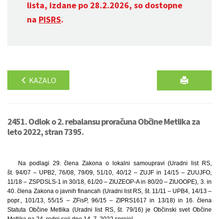
lista, izdane po 28.2.2026, so dostopne
na
PISRS
.
KAZALO
2451. Odlok o 2. rebalansu proračuna Občine Metlika za
leto 2022, stran 7395.
Na podlagi 29. člena Zakona o lokalni samoupravi (Uradni list RS,
št. 94/07 – UPB2, 76/08, 79/09, 51/10, 40/12 – ZUJF in 14/15 – ZUUJFO,
11/18 – ZSPDSLS-1 in 30/18, 61/20 – ZIUZEOP-A in 80/20 – ZIUOOPE), 3. in
40. člena Zakona o javnih financah (Uradni list RS, št. 11/11 – UPB4, 14/13 –
popr., 101/13, 55/15 – ZFisP, 96/15 – ZIPRS1617 in 13/18) in 16. člena
Statuta Občine Metlika (Uradni list RS, št. 79/16) je Občinski svet Občine