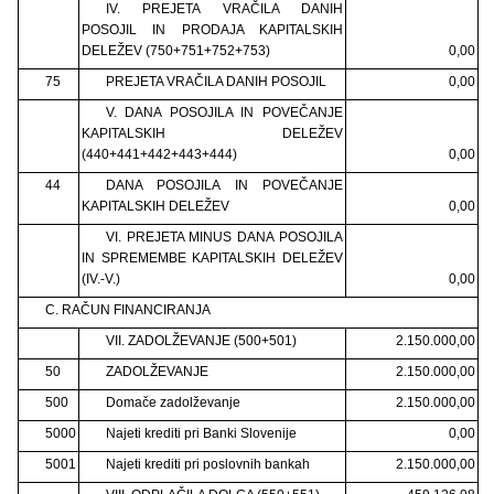
IV. PREJETA VRAČILA DANIH
POSOJIL IN PRODAJA KAPITALSKIH
DELEŽEV (750+751+752+753)
0,00
75
PREJETA VRAČILA DANIH POSOJIL
0,00
V. DANA POSOJILA IN POVEČANJE
KAPITALSKIH DELEŽEV
(440+441+442+443+444)
0,00
44
DANA POSOJILA IN POVEČANJE
KAPITALSKIH DELEŽEV
0,00
VI. PREJETA MINUS DANA POSOJILA
IN SPREMEMBE KAPITALSKIH DELEŽEV
(IV.-V.)
0,00
C. RAČUN FINANCIRANJA
VII. ZADOLŽEVANJE (500+501)
2.150.000,00
50
ZADOLŽEVANJE
2.150.000,00
500
Domače zadolževanje
2.150.000,00
5000
Najeti krediti pri Banki Slovenije
0,00
5001
Najeti krediti pri poslovnih bankah
2.150.000,00