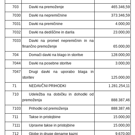
703
Davki na premoženje
465.346,59
7030
Davki na nepremičnine
373.346,59
7031
Davki na premičnine
4.000,00
7032
Davki na dediščine in darila
23.000,00
7033
Davki na promet nepremičnin in na
finančno premoženje
65.000,00
704
Domači davki na blago in storitve
128.000,00
7044
Davki na posebne storitve
3.000,00
7047
Drugi davki na uporabo blaga in
storitev
125.000,00
71
NEDAVČNI PRIHODKI
1.281.254,11
710
Udeležba na dobičku in dohodki od
premoženja
888.387,46
7103
Prihodki od premoženja
888.387,46
711
Takse in pristojbine
15.000,00
7111
Upravne takse in pristojbine
15.000,00
712
Globe in druge denarne kazni
9.670,00