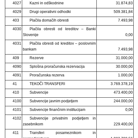
4027
Kazni in odškodnine
31.874,83
4029
Drugi operativni odhodki
509.381,84
403
Plačila domačih obresti
7.493,98
4030
Plačila obresti od kreditov – Banki
Slovenije
0,00
4031
Plačila obresti od kreditov – poslovnim
bankam
7.493,98
409
Rezerve
31.000,00
4090
Splošna proračunska rezervacija
30.000,00
4091
Proračunska rezerva
1.000,00
41
TEKOČI TRANSFERI
3.769.378,19
410
Subvencije
473.400,00
4100
Subvencije javnim podjetjem
244.000,00
4101
Subvencije finančnim institucijam
0,00
4102
Subvencije privatnim podjetjem in
zasebnikom
229.400,00
411
Transferi posameznikom in