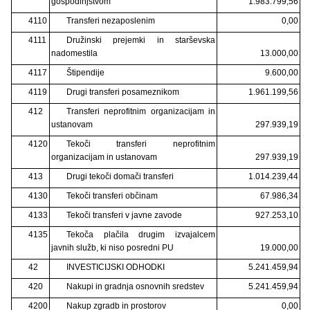
gospodinjstvom
1.983.799,56
4110
Transferi nezaposlenim
0,00
4111
Družinski prejemki in starševska
nadomestila
13.000,00
4117
Štipendije
9.600,00
4119
Drugi transferi posameznikom
1.961.199,56
412
Transferi neprofitnim organizacijam in
ustanovam
297.939,19
4120
Tekoči transferi neprofitnim
organizacijam in ustanovam
297.939,19
413
Drugi tekoči domači transferi
1.014.239,44
4130
Tekoči transferi občinam
67.986,34
4133
Tekoči transferi v javne zavode
927.253,10
4135
Tekoča plačila drugim izvajalcem
javnih služb, ki niso posredni PU
19.000,00
42
INVESTICIJSKI ODHODKI
5.241.459,94
420
Nakupi in gradnja osnovnih sredstev
5.241.459,94
4200
Nakup zgradb in prostorov
0,00