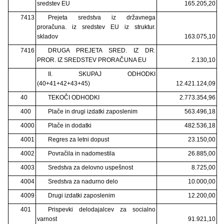
sredstev EU
165.205,20
7413
Prejeta sredstva iz državnega
proračuna. iz sredstev EU iz struktur.
skladov
163.075,10
7416
DRUGA PREJETA SRED. IZ DR.
PROR. IZ SREDSTEV PRORAČUNA EU
2.130,10
II. SKUPAJ ODHODKI
(40+41+42+43+45)
12.421.124,09
40
TEKOČI ODHODKI
2.773.354,96
400
Plače in drugi izdatki zaposlenim
563.496,18
4000
Plače in dodatki
482.536,18
4001
Regres za letni dopust
23.150,00
4002
Povračila in nadomestila
26.885,00
4003
Sredstva za delovno uspešnost
8.725,00
4004
Sredstva za nadurno delo
10.000,00
4009
Drugi izdatki zaposlenim
12.200,00
401
Prispevki delodajalcev za socialno
varnost
91.921,10