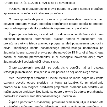
(Uradni list RS, št. 11/22 in 47/22), ki se po novem glasi:
»Osnova za prerazporejanje pravic porabe je zadnji sprejeti proračun,
spremembe proračuna ali rebalans proračuna.
O prerazporeditvah pravic porabe v posebnem delu proračuna med
glavnimi programi v okviru področja proračunske porabe odloča na predlog
neposrednega uporabnika predstojnik neposrednega uporabnika.
Župan je pooblaščen, da v skladu z zakonom o javnih financah in tem
odlokom neomejeno prerazporedi pravice porabe v posebnem delu
proračuna v okviru istega glavnega programa. Med posameznimi področji v
okviru finančnega načrta posameznega proračunskega uporabnika pa
župan lahko prerazporedi pravice porabe največ do 15 % znotraj finančnega
načrta. V primeru prerazporeditev, ki bi presegale navedeni okvir, mora
župan pridobiti soglasje občinskega sveta.
O prerazporejenih sredstvih se poda pisno poročilo najmanj dvakrat
letno: julija in ob koncu leta, ter se o tem poroča na seji občinskega sveta.
Med izvrševanjem proračuna Občine Metlika se lahko odpre nov konto
oziroma poveča obseg sredstev na kontu za izdatke, če pri planiranju
proračuna ni bilo mogoče predvideti prejemnika proračunskih sredstev ali
način izvedbe projektov. Nov konto se odpre v okviru že odprte proračunske
postavke in v okviru sredstev posameznega uporabnika.
Župan s poročilom o izvrševanju proračuna v mesecu juliju in konec leta
z zaključnim računom poroča občinskemu svetu o veljavnem proračunu za