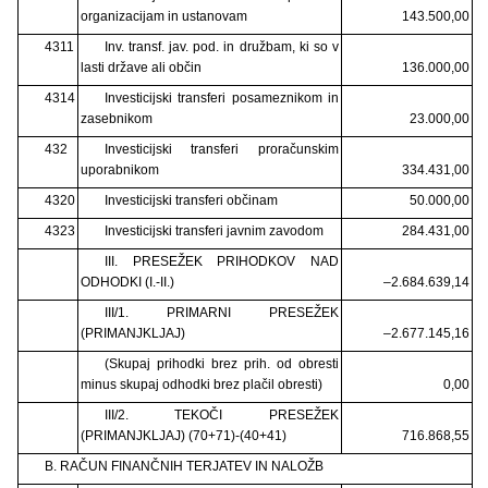
organizacijam in ustanovam
143.500,00
4311
Inv. transf. jav. pod. in družbam, ki so v
lasti države ali občin
136.000,00
4314
Investicijski transferi posameznikom in
zasebnikom
23.000,00
432
Investicijski transferi proračunskim
uporabnikom
334.431,00
4320
Investicijski transferi občinam
50.000,00
4323
Investicijski transferi javnim zavodom
284.431,00
III. PRESEŽEK PRIHODKOV NAD
ODHODKI (I.-II.)
–2.684.639,14
III/1. PRIMARNI PRESEŽEK
(PRIMANJKLJAJ)
–2.677.145,16
(Skupaj prihodki brez prih. od obresti
minus skupaj odhodki brez plačil obresti)
0,00
III/2. TEKOČI PRESEŽEK
(PRIMANJKLJAJ) (70+71)-(40+41)
716.868,55
B. RAČUN FINANČNIH TERJATEV IN NALOŽB