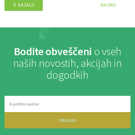
KAZALO
NA VRH
Bodite obveščeni
o vseh
naših novostih, akcijah in
dogodkih
PRIJAVA