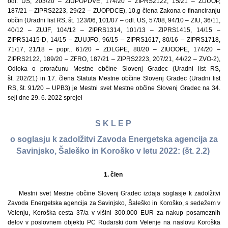
odl. US, 203/20 – ZIUPOPDVE, 174/20 – ZIPRS2122, 15/21 – ZDUOP,
187/21 – ZIPRS2223, 29/22 – ZUOPDCE), 10.g člena Zakona o financiranju
občin (Uradni list RS, št. 123/06, 101/07 – odl. US, 57/08, 94/10 – ZIU, 36/11,
40/12 – ZUJF, 104/12 – ZIPRS1314, 101/13 – ZIPRS1415, 14/15 –
ZIPRS1415-D, 14/15 – ZUUJFO, 96/15 – ZIPRS1617, 80/16 – ZIPRS1718,
71/17, 21/18 – popr., 61/20 – ZDLGPE, 80/20 – ZIUOOPE, 174/20 –
ZIPRS2122, 189/20 – ZFRO, 187/21 – ZIPRS2223, 207/21, 44/22 – ZVO-2),
Odloka o proračunu Mestne občine Slovenj Gradec (Uradni list RS,
št. 202/21) in 17. člena Statuta Mestne občine Slovenj Gradec (Uradni list
RS, št. 91/20 – UPB3) je Mestni svet Mestne občine Slovenj Gradec na 34.
seji dne 29. 6. 2022 sprejel
S K L E P
o soglasju k zadolžitvi Zavoda Energetska agencija za
Savinjsko, Šaleško in Koroško v letu 2022: (št. 2.2)
1. člen
Mestni svet Mestne občine Slovenj Gradec izdaja soglasje k zadolžitvi
Zavoda Energetska agencija za Savinjsko, Šaleško in Koroško, s sedežem v
Velenju, Koroška cesta 37/a v višini 300.000 EUR za nakup posameznih
delov v poslovnem objektu PC Rudarski dom Velenje na naslovu Koroška