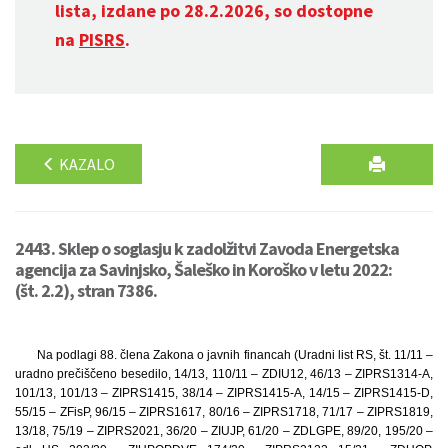
lista, izdane po 28.2.2026, so dostopne
na
PISRS
.
KAZALO
2443. Sklep o soglasju k zadolžitvi Zavoda Energetska
agencija za Savinjsko, Šaleško in Koroško v letu 2022:
(št. 2.2), stran 7386.
Na podlagi 88. člena Zakona o javnih financah (Uradni list RS, št. 11/11 –
uradno prečiščeno besedilo, 14/13, 110/11 – ZDIU12, 46/13 – ZIPRS1314-A,
101/13, 101/13 – ZIPRS1415, 38/14 – ZIPRS1415-A, 14/15 – ZIPRS1415-D,
55/15 – ZFisP, 96/15 – ZIPRS1617, 80/16 – ZIPRS1718, 71/17 – ZIPRS1819,
13/18, 75/19 – ZIPRS2021, 36/20 – ZIUJP, 61/20 – ZDLGPE, 89/20, 195/20 –