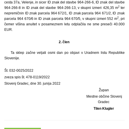
cesta 37a, Velenje, in sicer ID znak del stavbe 964-266-6, ID znak del stavbe
2
964-266-8 in ID znak del stavbe 964-266-13, v skupni izmeri 426,35 m
ter
nepremičnin ID znak parcela 964 672/1, ID znak parcela 964 671/2, ID znak
2
parcela 964 670/6 in ID znak parcela 964 670/5, v skupni izmeri 552 m
, pri
čemer višina anuitet v posameznem letu odplačila ne sme preseči 40.000
EUR.
2. člen
Ta sklep začne veljati osmi dan po objavi v Uradnem listu Republike
Slovenije.
Št. 032-0025/2022
zveza spis št. 478-0119/2022
Slovenj Gradec, dne 30. junija 2022
Župan
Mestne občine Slovenj
Gradec
Tilen Klugler