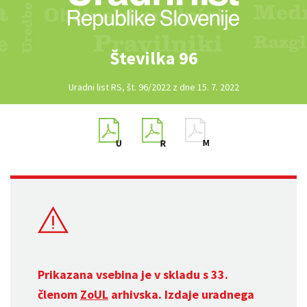
Številka 96
Uradni list RS, št. 96/2022 z dne 15. 7. 2022
Prikazana vsebina je v skladu s 33.
členom
ZoUL
arhivska. Izdaje uradnega