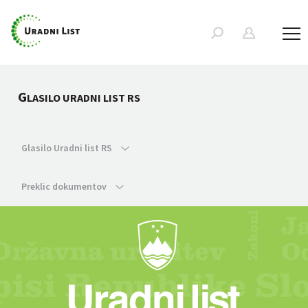
G
LASILO URADNI LIST RS
Glasilo Uradni list RS
Preklic dokumentov