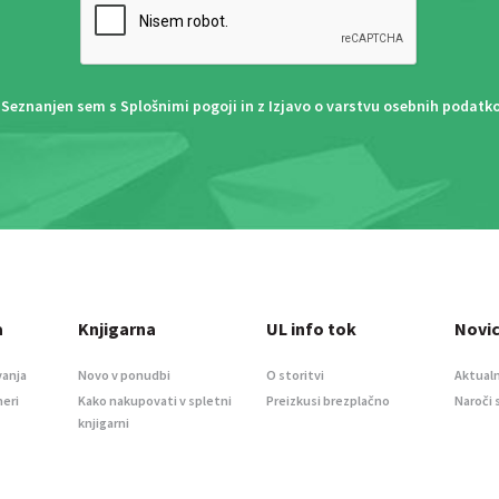
Seznanjen sem s
Splošnimi pogoji
in z
Izjavo o varstvu osebnih podatk
a
Knjigarna
UL info tok
Novi
vanja
Novo v ponudbi
O storitvi
Aktualn
meri
Kako nakupovati v spletni
Preizkusi brezplačno
Naroči 
knjigarni