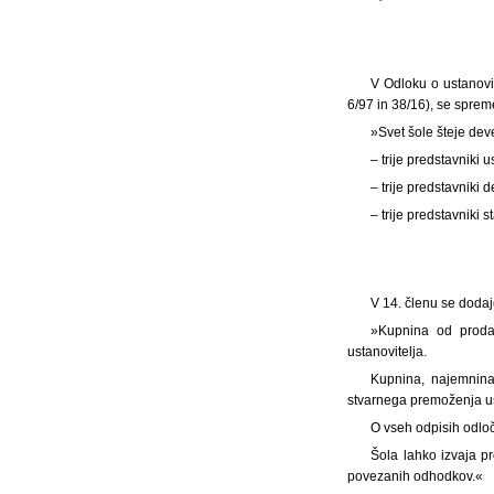
V Odloku o ustanovi
6/97 in 38/16), se spreme
»Svet šole šteje devet
– trije predstavniki u
– trije predstavniki 
– trije predstavniki 
V 14. členu se dodajo 
»Kupnina od prodaj
ustanovitelja.
Kupnina, najemnina
stvarnega premoženja us
O vseh odpisih odlo
Šola lahko izvaja pr
povezanih odhodkov.«