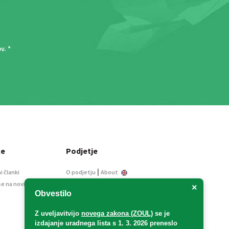
ov
. *
ce
Podjetje
|
i članki
O podjetju
About
se na novice
Kontakt
×
Obvestilo
Informacije javnega
značaja
Z uveljavitvijo
novega zakona (ZOUL)
se je
Oglaševanje
izdajanje uradnega lista s 1. 3. 2026 preneslo