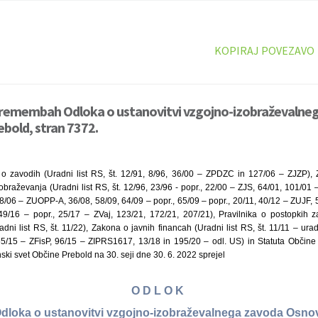
KOPIRAJ POVEZAVO
premembah Odloka o ustanovitvi vzgojno-izobraževalne
bold, stran 7372.
 zavodih (Uradni list RS, št. 12/91, 8/96, 36/00 – ZPDZC in 127/06 – ZJZP), Z
zobraževanja (Uradni list RS, št. 12/96, 23/96 - popr., 22/00 – ZJS, 64/01, 101/01 
18/06 – ZUOPP-A, 36/08, 58/09, 64/09 – popr., 65/09 – popr., 20/11, 40/12 – ZUJF,
49/16 – popr., 25/17 – ZVaj, 123/21, 172/21, 207/21), Pravilnika o postopkih 
dni list RS, št. 11/22), Zakona o javnih financah (Uradni list RS, št. 11/11 – ur
55/15 – ZFisP, 96/15 – ZIPRS1617, 13/18 in 195/20 – odl. US) in Statuta Občine 
nski svet Občine Prebold na 30. seji dne 30. 6. 2022 sprejel
O D L O K
loka o ustanovitvi vzgojno-izobraževalnega zavoda Osno