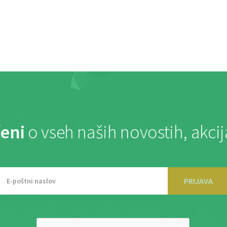
eni
o vseh naših novostih, akci
PRIJAVA