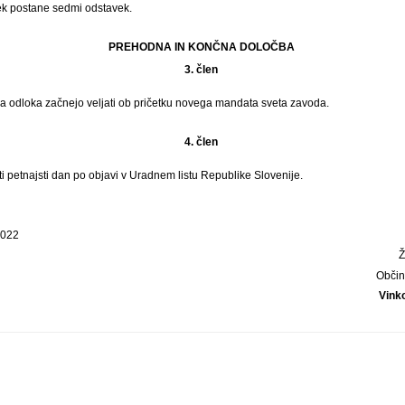
vek postane sedmi odstavek.
PREHODNA IN KONČNA DOLOČBA
3. člen
ga odloka začnejo veljati ob pričetku novega mandata sveta zavoda.
4. člen
ti petnajsti dan po objavi v Uradnem listu Republike Slovenije.
2022
Občin
Vink