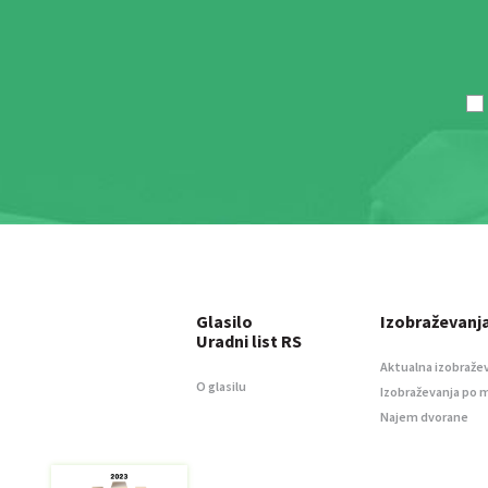
Glasilo
Izobraževanj
Uradni list RS
Aktualna izobraže
O glasilu
Izobraževanja po 
Najem dvorane