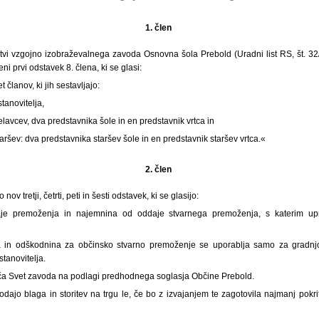
1. člen
tvi vzgojno izobraževalnega zavoda Osnovna šola Prebold (Uradni list RS, št. 32/
ni prvi odstavek 8. člena, ki se glasi:
 članov, ki jih sestavljajo:
stanovitelja,
delavcev, dva predstavnika šole in en predstavnik vrtca in
staršev: dva predstavnika staršev šole in en predstavnik staršev vrtca.«
2. člen
nov tretji, četrti, peti in šesti odstavek, ki se glasijo:
e premoženja in najemnina od oddaje stvarnega premoženja, s katerim upra
 in odškodnina za občinsko stvarno premoženje se uporablja samo za gradnjo
tanovitelja.
ča Svet zavoda na podlagi predhodnega soglasja Občine Prebold.
odajo blaga in storitev na trgu le, če bo z izvajanjem te zagotovila najmanj pokri