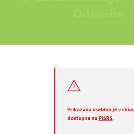
Prikazana vsebina je v skla
dostopne na
PISRS
.