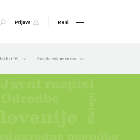
Prijava
Meni
dni list RS
Preklic dokumentov