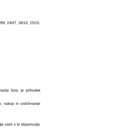
99, 24/07, 38/16, 25/10,
vlja šola, je prihodek
, nakup in vzdrževanje
tje vseh s to dejavnostjo