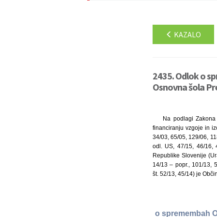
KAZALO
2435. Odlok o s
Osnovna šola Pre
Na podlagi Zakona o
financiranju vzgoje in i
34/03, 65/05, 129/06, 1
odl. US, 47/15, 46/16, 
Republike Slovenije (Ura
14/13 – popr., 101/13, 
št. 52/13, 45/14) je Obči
o spremembah Od