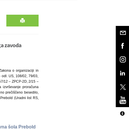
ga zavoda
akona o organizaciji in
– odl. US, 108/02, 79/03,
 57/12 – ZPCP-2D, 2/15 –
za izvrševanje proračuna
adno prečiščeno besedilo,
Prebold (Uradni list RS,
vna šola Prebold