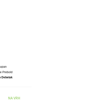
Župan
e Prebold
o Debelak
NA VRH