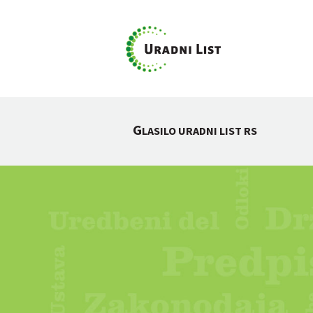
G
LASILO URADNI LIST RS