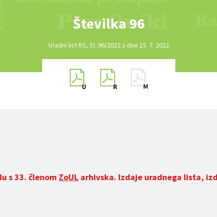
Številka 96
Uradni list RS, št. 96/2022 z dne 15. 7. 2022
du s 33. členom
ZoUL
arhivska. Izdaje uradnega lista, iz