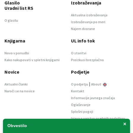
Glasilo
Izobraževanja
Uradni list RS
Aktualna izobraževanja
O glasilu
Izobraževanja po meri
Najem dvorane
Knjigarna
UL info tok
Novo v ponudbi
O storitvi
Kako nakupovati v spletni knjigarni
Preizkusi brezplačno
Novice
Podjetje
|
Aktualni članki
O podjetju
About
Naroči se na novice
Kontakt
Informacije javnega značaja
Oglaševanje
Splošni pogoji
Izjava o varstvu osebnih podatkov
×
E-dražbe
Obvestilo