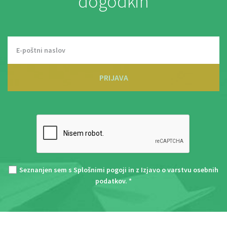
dogodkih
PRIJAVA
Seznanjen sem s
Splošnimi pogoji
in z
Izjavo o varstvu osebnih
podatkov
. *