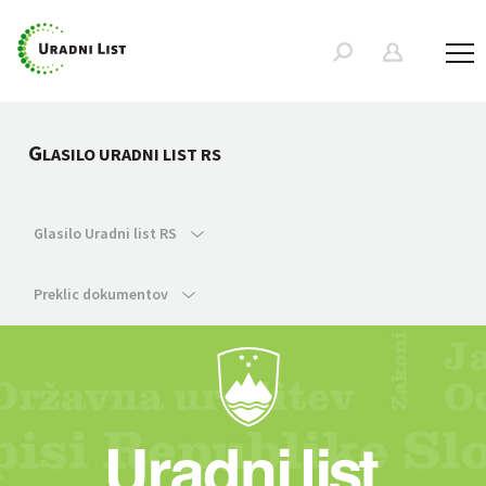
G
LASILO URADNI LIST RS
Glasilo Uradni list RS
Preklic dokumentov