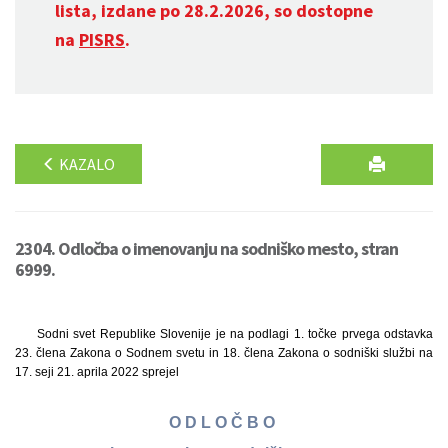
lista, izdane po 28.2.2026, so dostopne
na
PISRS
.
KAZALO
2304. Odločba o imenovanju na sodniško mesto, stran
6999.
Sodni svet Republike Slovenije je na podlagi 1. točke prvega odstavka
23. člena Zakona o Sodnem svetu in 18. člena Zakona o sodniški službi na
17. seji 21. aprila 2022 sprejel
O D L O Č B O