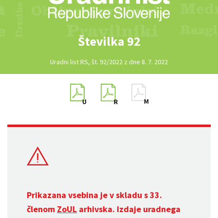
Številka 92
Uradni list RS, št. 92/2022 z dne 8. 7. 2022
Prikazana vsebina je v skladu s 33.
členom
ZoUL
arhivska. Izdaje uradnega