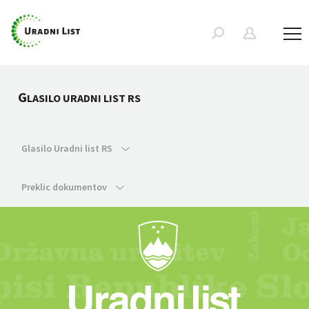
G
LASILO URADNI LIST RS
Glasilo Uradni list RS
Preklic dokumentov