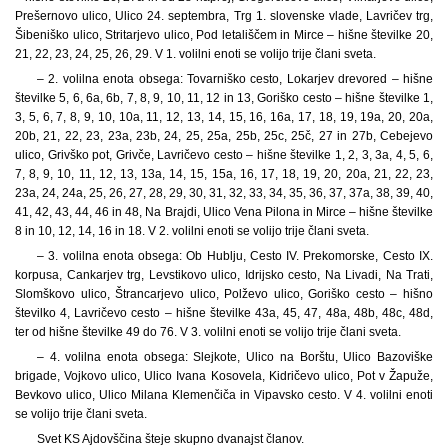
Prešernovo ulico, Ulico 24. septembra, Trg 1. slovenske vlade, Lavričev trg,
Šibeniško ulico, Stritarjevo ulico, Pod letališčem in Mirce – hišne številke 20,
21, 22, 23, 24, 25, 26, 29. V 1. volilni enoti se volijo trije člani sveta.
– 2. volilna enota obsega: Tovarniško cesto, Lokarjev drevored – hišne
številke 5, 6, 6a, 6b, 7, 8, 9, 10, 11, 12 in 13, Goriško cesto – hišne številke 1,
3, 5, 6, 7, 8, 9, 10, 10a, 11, 12, 13, 14, 15, 16, 16a, 17, 18, 19, 19a, 20, 20a,
20b, 21, 22, 23, 23a, 23b, 24, 25, 25a, 25b, 25c, 25č, 27 in 27b, Cebejevo
ulico, Grivško pot, Grivče, Lavričevo cesto – hišne številke 1, 2, 3, 3a, 4, 5, 6,
7, 8, 9, 10, 11, 12, 13, 13a, 14, 15, 15a, 16, 17, 18, 19, 20, 20a, 21, 22, 23,
23a, 24, 24a, 25, 26, 27, 28, 29, 30, 31, 32, 33, 34, 35, 36, 37, 37a, 38, 39, 40,
41, 42, 43, 44, 46 in 48, Na Brajdi, Ulico Vena Pilona in Mirce – hišne številke
8 in 10, 12, 14, 16 in 18. V 2. volilni enoti se volijo trije člani sveta.
– 3. volilna enota obsega: Ob Hublju, Cesto IV. Prekomorske, Cesto IX.
korpusa, Cankarjev trg, Levstikovo ulico, Idrijsko cesto, Na Livadi, Na Trati,
Slomškovo ulico, Štrancarjevo ulico, Polževo ulico, Goriško cesto – hišno
številko 4, Lavričevo cesto – hišne številke 43a, 45, 47, 48a, 48b, 48c, 48d,
ter od hišne številke 49 do 76. V 3. volilni enoti se volijo trije člani sveta.
– 4. volilna enota obsega: Slejkote, Ulico na Borštu, Ulico Bazoviške
brigade, Vojkovo ulico, Ulico Ivana Kosovela, Kidričevo ulico, Pot v Žapuže,
Bevkovo ulico, Ulico Milana Klemenčiča in Vipavsko cesto. V 4. volilni enoti
se volijo trije člani sveta.
Svet KS Ajdovščina šteje skupno dvanajst članov.