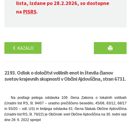
lista, izdane po 28.2.2026, so dostopne
na
PISRS
.
KAZALO
2193. Odlok o določitvi volilnih enot in števila članov
svetov krajevnih skupnosti v Občini Ajdovščina, stran 6731.
Na podlagi petega odstavka 109. člena Zakona o lokalnih volitvah
(Uradni list RS, št. 94/07 – uradno prečiščeno besedilo, 45/08, 83/12, 68/17
in 93/20 – odl. US) in tretjega odstavka 61. člena Statuta Občine Ajdovščina
(Uradni list RS, št. 79/22) je Občinski svet Občine Ajdovščina na 30. redni seji
dne 28. 6. 2022 sprejel