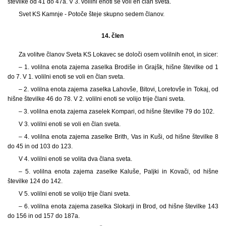
številke od 41 do 47a. V 3. volilni enoti se voli en član sveta.
Svet KS Kamnje - Potoče šteje skupno sedem članov.
14. člen
Za volitve članov Sveta KS Lokavec se določi osem volilnih enot, in sicer:
– 1. volilna enota zajema zaselka Brodiše in Grajšk, hišne številke od 1
do 7. V 1. volilni enoti se voli en član sveta.
– 2. volilna enota zajema zaselka Lahovše, Bitovi, Loretovše in Tokaj, od
hišne številke 46 do 78. V 2. volilni enoti se volijo trije člani sveta.
– 3. volilna enota zajema zaselek Kompari, od hišne številke 79 do 102.
V 3. volilni enoti se voli en član sveta.
– 4. volilna enota zajema zaselke Brith, Vas in Kuši, od hišne številke 8
do 45 in od 103 do 123.
V 4. volilni enoti se volita dva člana sveta.
– 5. volilna enota zajema zaselke Kaluše, Paljki in Kovači, od hišne
številke 124 do 142.
V 5. volilni enoti se volijo trije člani sveta.
– 6. volilna enota zajema zaselka Slokarji in Brod, od hišne številke 143
do 156 in od 157 do 187a.