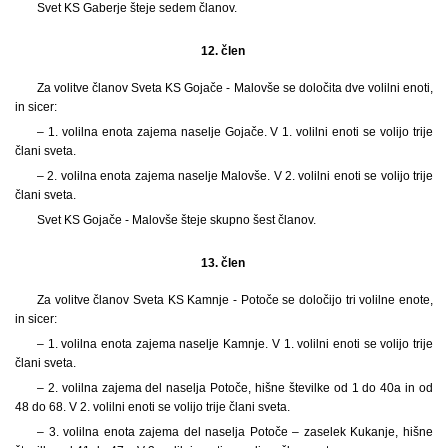
Svet KS Gaberje šteje sedem članov.
12. člen
Za volitve članov Sveta KS Gojače - Malovše se določita dve volilni enoti,
in sicer:
– 1. volilna enota zajema naselje Gojače. V 1. volilni enoti se volijo trije
člani sveta.
– 2. volilna enota zajema naselje Malovše. V 2. volilni enoti se volijo trije
člani sveta.
Svet KS Gojače - Malovše šteje skupno šest članov.
13. člen
Za volitve članov Sveta KS Kamnje - Potoče se določijo tri volilne enote,
in sicer:
– 1. volilna enota zajema naselje Kamnje. V 1. volilni enoti se volijo trije
člani sveta.
– 2. volilna zajema del naselja Potoče, hišne številke od 1 do 40a in od
48 do 68. V 2. volilni enoti se volijo trije člani sveta.
– 3. volilna enota zajema del naselja Potoče – zaselek Kukanje, hišne