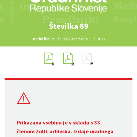
Številka 89
Uradni list RS, št. 89/2022 z dne 1. 7. 2022
Prikazana vsebina je v skladu s 33.
členom
ZoUL
arhivska. Izdaje uradnega