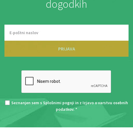
dogodkih
PRIJAVA
Seznanjen sem s
Splošnimi pogoji
in z
Izjavo o varstvu osebnih
podatkov
. *