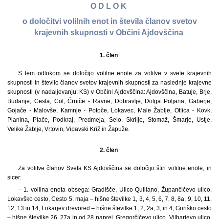
O D L O K
o določitvi volilnih enot in števila članov svetov
krajevnih skupnosti v Občini Ajdovščina
1. člen
S tem odlokom se določijo volilne enote za volitve v svete krajevnih
skupnosti in število članov svetov krajevnih skupnosti za naslednje krajevne
skupnosti (v nadaljevanju: KS) v Občini Ajdovščina: Ajdovščina, Batuje, Brje,
Budanje, Cesta, Col, Črniče - Ravne, Dobravlje, Dolga Poljana, Gaberje,
Gojače - Malovše, Kamnje - Potoče, Lokavec, Male Žablje, Otlica - Kovk,
Planina, Plače, Podkraj, Predmeja, Selo, Skrilje, Stomaž, Šmarje, Ustje,
Velike Žablje, Vrtovin, Vipavski Križ in Žapuže.
2. člen
Za volitve članov Sveta KS Ajdovščina se določijo štiri volilne enote, in
sicer:
– 1. volilna enota obsega: Gradišče, Ulico Quiliano, Župančičevo ulico,
Lokavško cesto, Cesto 5. maja – hišne številke 1, 3, 4, 5, 6, 7, 8, 8a, 9, 10, 11,
12, 13 in 14, Lokarjev drevored – hišne številke 1, 2, 2a, 3, in 4, Goriško cesto
– hišne številke 26, 27a in od 28 naprej, Gregorčičevo ulico, Vilharjevo ulico,