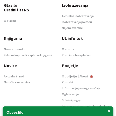
Glasilo
Izobraževanja
Uradni list RS
Aktualna izobraževanja
O glasilu
Izobraževanja po meri
Najem dvorane
Knjigarna
UL info tok
Novo v ponudbi
O storitvi
Kako nakupovati v spletni knjigarni
Preizkusi brezplačno
Novice
Podjetje
|
Aktualni članki
O podjetju
About
Naroči se na novice
Kontakt
Informacije javnega značaja
Oglaševanje
Splošni pogoji
Izjava o varstvu osebnih podatkov
×
E-dražbe
Obvestilo