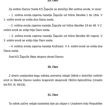
29. člen
Za volitve članov Sveta KS Žapuže se določijo štiri volilne enote, in sicer:
– 1. volilna enota zajema naselje Žapuže od hišne številke 1 do 18/a. V
1. volilni enoti se volita dva člana sveta.
– 2. volilna enota zajema naselje Žapuže od hišne številke 19 do 48. V 2.
volilni enoti se volijo trije člani sveta.
– 3. volilna enota zajema naselje Žapuže od hišne številke 80 naprej. V
3. volilni enoti se volijo trije člani sveta.
– 4. volilna enota zajema naselje Kožmani. V 4. volilni enoti se volita dva
člana sveta.
Svet KS Žapuže šteje skupno deset članov.
30. člen
Z dnem uveljavitve tega odloka preneha veljati Odlok o določitvi volilnih
enot in števila članov svetov krajevnih skupnosti Občini Ajdovščina (Uradni
list RS, št. 46/18).
31. člen
Ta odlok začne veljati naslednji dan po objavi v Uradnem listu Republike