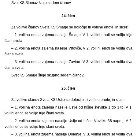
Svet KS Stomaž šteje sedem članov.
24. člen
Za volitve članov Sveta KS Šmarje se določijo tri volilne enote, in sicer:
– 1. volilna enota zajema naselje Šmarje. V 1. volilni enoti se volijo trije
člani sveta.
– 2. volilna enota zajema naselje Vrtovče. V 2. volilni enoti se volita dva
člana sveta.
– 3. volilna enota zajema naselje Zavino. V 3. volilni enoti se volita dva
člana sveta.
Svet KS Šmarje šteje skupno sedem članov.
25. člen
Za volitve članov Sveta KS Ustje se določijo tri volilne enote, in sicer:
– 1. volilna enota zajema naselje Ustje od hišne številke 1 do 37b. V 1.
volilni enoti se volijo trije člani sveta.
– 2. volilna enota zajema naselje Ustje od hišne številke 38 naprej. V 2.
volilni enoti se volijo trije člani sveta.
– 3. volilna enota zajema naselje Dolenje. V 3. volilni enoti se volita dva