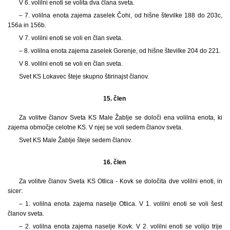
V 6. volilni enoti se volita dva člana sveta.
– 7. volilna enota zajema zaselek Čohi, od hišne številke 188 do 203c,
156a in 156b.
V 7. volilni enoti se voli en član sveta.
– 8. volilna enota zajema zaselek Gorenje, od hišne številke 204 do 221.
V 8. volilni enoti se voli en član sveta.
Svet KS Lokavec šteje skupno štirinajst članov.
15. člen
Za volitve članov Sveta KS Male Žablje se določi ena volilna enota, ki
zajema območje celotne KS. V njej se voli sedem članov sveta.
Svet KS Male Žablje šteje sedem članov.
16. člen
Za volitve članov Sveta KS Otlica - Kovk se določita dve volilni enoti, in
sicer:
– 1. volilna enota zajema naselje Otlica. V 1. volilni enoti se voli šest
članov sveta.
– 2. volilna enota zajema naselje Kovk. V 2. volilni enoti se volijo trije