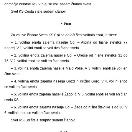
območje celotne KS. V njej se voli sedem članov sveta.
Svet KS Cesta šteje sedem članov.
7. člen
Za volitve članov Sveta KS Col se določi šest volilnih enot, in sicer:
– 1. volilna enota zajema naselje Col – Alpina od hišne številke 77
naprej. V 1. volilni enoti se voli dva člana sveta.
– 2. volilna enota zajema naselje Col – Orešje od hišne številke 31 do
76. V 2. volilni enoti se voli en član sveta.
– 3. volilna enota zajema naselje Malo Polje. V 3. volilni enoti se voli en
član sveta.
– 4. volilna enota zajema naselja Gozd in Križno Goro. V 4. volilni enoti
se voli en član sveta.
– 5. volilna enota zajema naselje Žagolič. V 5. volilni enoti se voli en član
sveta KS.
– 6. volilna enota zajema naselje Col – Žaga od hišne številke 1 do 30. V
6. volilni enoti se voli en član sveta.
Svet KS Col šteje skupno sedem članov.