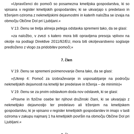
»Upravičenci do pomoči so posamezna kmetijska gospodarstva, ki so
vpisana v register kmetijskih gospodarstev, ki se ukvarjajo s predelavo in
trženjem oziroma z nekmetijskimi dejavnostmi in katerih naložba se izvaja na
območju Občine Dol pri Ljubljani.«
V 13. členu se tretja alineja petega odstavka spremeni tako, da se glasi:
»za naložbo, v zvezi s katero mora biti opravljena presoja vplivov na
okolje na podlagi Direktive 2011/92/EU, mora biti okoljevarstveno soglasje
predloženo z vlogo za pridobitev pomoči;«
7. člen
V 19. členu se spremeni poimenovanje člena tako, da se glasi:
»(Ukrep 4: Pomoč za izobraževanje in usposabljanje na področju
nekmetijskih dejavnosti na kmetiji ter predelave in trženja – de minimis)«
V 19. členu se za prvim odstavkom doda nov odstavek, ki se glasi:
»Pravne in fizične osebe ter njihovi družinski člani, ki se ukvarjajo z
nekmetijsko dejavnostjo ter predelavo ali trženjem na kmetijskem
gospodarstvu, ki je vpisano v register kmetijskih gospodarstev in imajo v lasti
oziroma v zakupu najmanj 1 ha kmetijskih površin na območju Občine Dol pri
Ljubljani.«