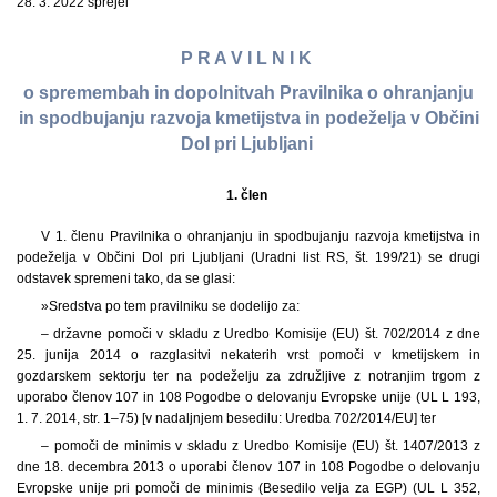
28. 3. 2022 sprejel
P R A V I L N I K
o spremembah in dopolnitvah Pravilnika o ohranjanju
in spodbujanju razvoja kmetijstva in podeželja v Občini
Dol pri Ljubljani
1. člen
V 1. členu Pravilnika o ohranjanju in spodbujanju razvoja kmetijstva in
podeželja v Občini Dol pri Ljubljani (Uradni list RS, št. 199/21) se drugi
odstavek spremeni tako, da se glasi:
»Sredstva po tem pravilniku se dodelijo za:
– državne pomoči v skladu z Uredbo Komisije (EU) št. 702/2014 z dne
25. junija 2014 o razglasitvi nekaterih vrst pomoči v kmetijskem in
gozdarskem sektorju ter na podeželju za združljive z notranjim trgom z
uporabo členov 107 in 108 Pogodbe o delovanju Evropske unije (UL L 193,
1. 7. 2014, str. 1–75) [v nadaljnjem besedilu: Uredba 702/2014/EU] ter
– pomoči de minimis v skladu z Uredbo Komisije (EU) št. 1407/2013 z
dne 18. decembra 2013 o uporabi členov 107 in 108 Pogodbe o delovanju
Evropske unije pri pomoči de minimis (Besedilo velja za EGP) (UL L 352,