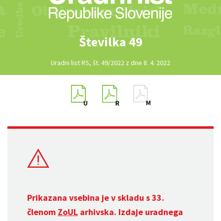
Številka 49
Uradni list RS, št. 49/2022 z dne 8. 4. 2022
Prikazana vsebina je v skladu s 33.
členom
ZoUL
arhivska. Izdaje uradnega