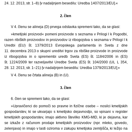
24. 12. 2013, str. 1–8) [v nadaljnjem besedilu: Uredba 1407/2013/EU].«
2. člen
V 4. členu se alineja (D) prvega odstavka spremeni tako, da se glasi:
»kmetijski proizvod« pomeni proizvode s seznama v Prilogi I k Pogodbi,
razen ribiških proizvodov in proizvodov iz ribogojstva s seznama v Prilogi I k
Uredbi (EU) št. 1379/2013 Evropskega parlamenta in Sveta z dne
11. decembra 2013 o skupni ureditvi trgov za ribiške proizvode in proizvode
iz ribogojstva in o spremembi uredb Sveta (ES) št. 1184/2006 in (ES)
št. 1224/2009 ter razveljavitvi Uredbe Sveta (ES) št. 104/2000 (UL L 354,
28. 12. 2013, str. 1–21) [v nadaljnjem besedilu: Uredba 1379/2013/EU];«
V 4. členu se črtata alineja (B) in (U).
3. člen
6.
člen se spremeni tako, da se glasi:
»Upravičenci do pomoči so pravne in fizične osebe – nosilci kmetijskih
gospodarstev, ki se ukvarjajo s kmetijsko dejavnostjo, so vpisani v register
kmetijskih gospodarstev, imajo aktivno številko KMG-MID, ki je dejavna, kar
se izkaže z računom prodaje kmetijskih proizvodov (npr. mleko, govedo,
zelenjava) in imajo v lasti oziroma v zakupu kmetijska zemljišča, ki ležijo na