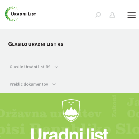
G
LASILO URADNI LIST RS
Glasilo Uradni list RS
Preklic dokumentov