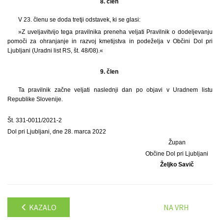
8. člen
V 23. členu se doda tretji odstavek, ki se glasi:
»Z uveljavitvijo tega pravilnika preneha veljati Pravilnik o dodeljevanju
pomoči za ohranjanje in razvoj kmetijstva in podeželja v Občini Dol pri
Ljubljani (Uradni list RS, št. 48/08).«
9. člen
Ta pravilnik začne veljati naslednji dan po objavi v Uradnem listu
Republike Slovenije.
Št. 331-0011/2021-2
Dol pri Ljubljani, dne 28. marca 2022
Župan
Občine Dol pri Ljubljani
Željko Savič
KAZALO
NA VRH