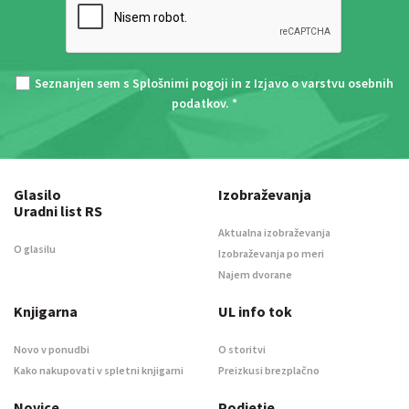
Seznanjen sem s
Splošnimi pogoji
in z
Izjavo o varstvu osebnih
podatkov
. *
Glasilo
Izobraževanja
Uradni list RS
Aktualna izobraževanja
O glasilu
Izobraževanja po meri
Najem dvorane
Knjigarna
UL info tok
Novo v ponudbi
O storitvi
Kako nakupovati v spletni knjigarni
Preizkusi brezplačno
Novice
Podjetje