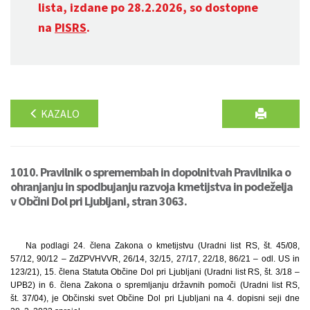
lista, izdane po 28.2.2026, so dostopne
na
PISRS
.
KAZALO
1010. Pravilnik o spremembah in dopolnitvah Pravilnika o
ohranjanju in spodbujanju razvoja kmetijstva in podeželja
v Občini Dol pri Ljubljani, stran 3063.
Na podlagi 24. člena Zakona o kmetijstvu (Uradni list RS, št. 45/08,
57/12, 90/12 – ZdZPVHVVR, 26/14, 32/15, 27/17, 22/18, 86/21 – odl. US in
123/21), 15. člena Statuta Občine Dol pri Ljubljani (Uradni list RS, št. 3/18 –
UPB2) in 6. člena Zakona o spremljanju državnih pomoči (Uradni list RS,
št. 37/04), je Občinski svet Občine Dol pri Ljubljani na 4. dopisni seji dne