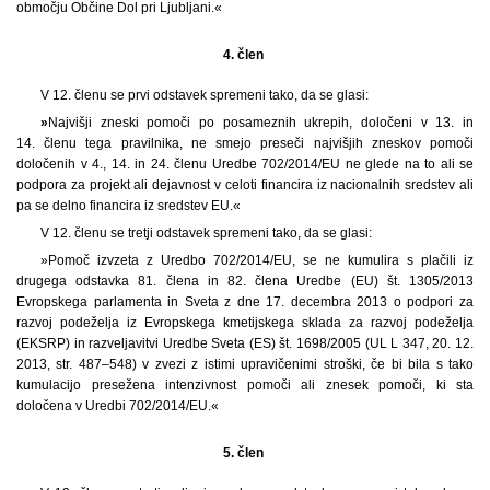
območju Občine Dol pri Ljubljani.«
4. člen
V 12. členu se prvi odstavek spremeni tako, da se glasi:
»
Najvišji zneski pomoči po posameznih ukrepih, določeni v 13. in
14. členu tega pravilnika, ne smejo preseči najvišjih zneskov pomoči
določenih v 4., 14. in 24. členu Uredbe 702/2014/EU ne glede na to ali se
podpora za projekt ali dejavnost v celoti financira iz nacionalnih sredstev ali
pa se delno financira iz sredstev EU.«
V 12. členu se tretji odstavek spremeni tako, da se glasi:
»Pomoč izvzeta z Uredbo 702/2014/EU, se ne kumulira s plačili iz
drugega odstavka 81. člena in 82. člena Uredbe (EU) št. 1305/2013
Evropskega parlamenta in Sveta z dne 17. decembra 2013 o podpori za
razvoj podeželja iz Evropskega kmetijskega sklada za razvoj podeželja
(EKSRP) in razveljavitvi Uredbe Sveta (ES) št. 1698/2005 (UL L 347, 20. 12.
2013, str. 487–548) v zvezi z istimi upravičenimi stroški, če bi bila s tako
kumulacijo presežena intenzivnost pomoči ali znesek pomoči, ki sta
določena v Uredbi 702/2014/EU.«
5. člen