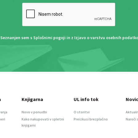
Seznanjen sem s
Splošnimi pogoji
in z
Izjavo o varstvu osebnih podatk
a
Knjigarna
UL info tok
Novi
vanja
Novo v ponudbi
O storitvi
Aktualn
meri
Kako nakupovati v spletni
Preizkusi brezplačno
Naroči 
knjigarni