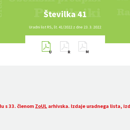
Številka 41
Uradni list RS, št. 41/2022 z dne 23. 3. 2022
du s 33. členom
ZoUL
arhivska. Izdaje uradnega lista, iz