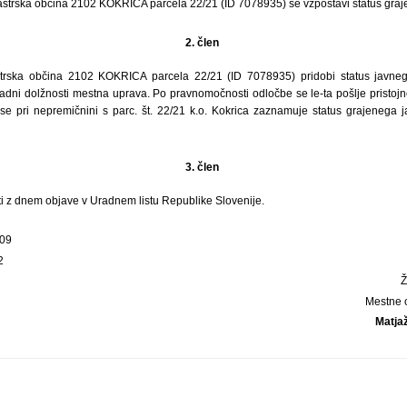
tastrska občina 2102 KOKRICA parcela 22/21 (ID 7078935) se vzpostavi status gra
2. člen
trska občina 2102 KOKRICA parcela 22/21 (ID 7078935) pridobi status javneg
uradni dolžnosti mestna uprava. Po pravnomočnosti odločbe se le-ta pošlje pristo
er se pri nepremičnini s parc. št. 22/21 k.o. Kokrica zaznamuje status grajenega
3. člen
ti z dnem objave v Uradnem listu Republike Slovenije.
/09
2
Mestne 
Matja