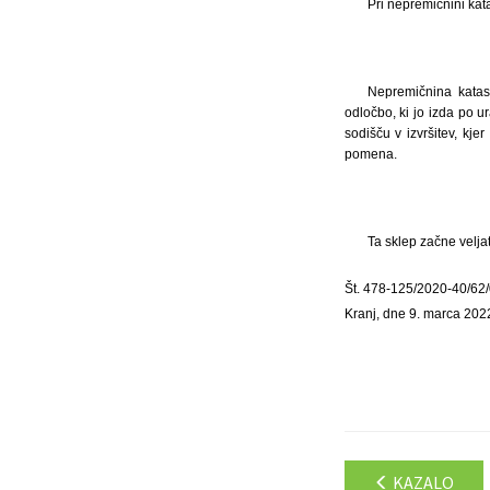
Pri nepremičnini ka
Nepremičnina katas
odločbo, ki jo izda po 
sodišču v izvršitev, kj
pomena.
Ta sklep začne velja
Št. 478-125/2020-40/62
Kranj, dne 9. marca 202
KAZALO