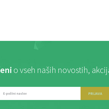
eni
o vseh naših novostih, akci
PRIJAVA