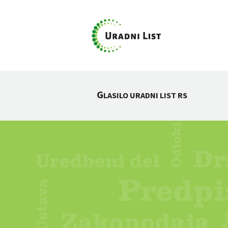
G
LASILO URADNI LIST RS