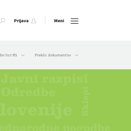
Prijava
Meni
dni list RS
Preklic dokumentov