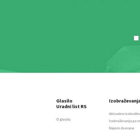
Glasilo
Izobraževanj
Uradni list RS
Aktualna izobraže
O glasilu
Izobraževanja po 
Najem dvorane