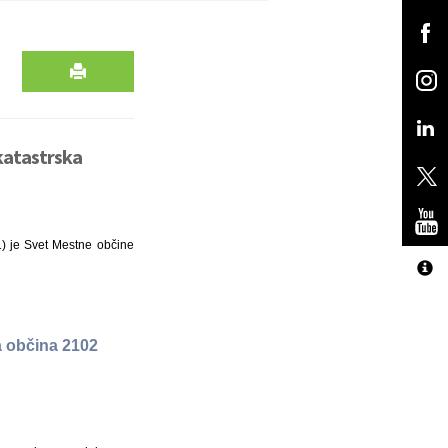
 katastrska
1) je Svet Mestne občine
a občina 2102