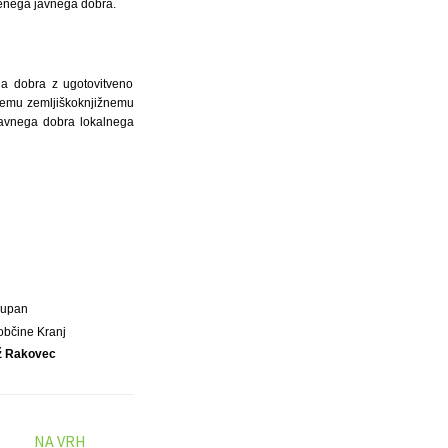
jenega javnega dobra.
a dobra z ugotovitveno
jnemu zemljiškoknjižnemu
 javnega dobra lokalnega
Župan
občine Kranj
ž Rakovec
NA VRH