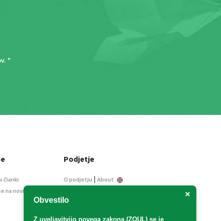
ov
. *
ce
Podjetje
|
i članki
O podjetju
About
se na novice
Kontakt
×
Obvestilo
Informacije javnega
značaja
Z uveljavitvijo
novega zakona (ZOUL)
se je