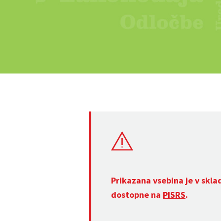
Prikazana vsebina je v skla
dostopne na
PISRS
.