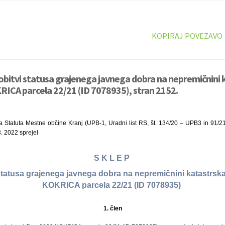
KOPIRAJ POVEZAVO
dobitvi statusa grajenega javnega dobra na nepremičnini
ICA parcela 22/21 (ID 7078935), stran 2152.
a Statuta Mestne občine Kranj (UPB-1, Uradni list RS, št. 134/20 – UPB3 in 91/2
3. 2022 sprejel
S K L E P
 statusa grajenega javnega dobra na nepremičnini katastrsk
KOKRICA parcela 22/21 (ID 7078935)
1.
člen