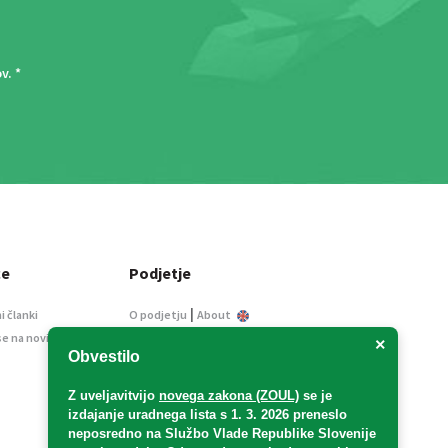
ov
. *
ce
Podjetje
|
i članki
O podjetju
About
se na novice
Kontakt
×
Obvestilo
Informacije javnega
značaja
Z uveljavitvijo
novega zakona (ZOUL)
se je
Oglaševanje
izdajanje uradnega lista s 1. 3. 2026 preneslo
Splošni pogoji
neposredno
na Službo Vlade Republike Slovenije