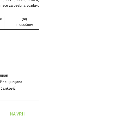
kirišče za osebna vozila«,
re
(ni)
mesečno«
Župan
čine Ljubljana
 Janković
NA VRH