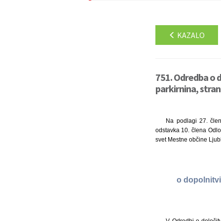
KAZALO
751. Odredba o do
parkirnina, stran
Na podlagi 27. člen
odstavka 10. člena Odlok
svet Mestne občine Ljubl
o dopolnitvi
V Odredbi o določitv