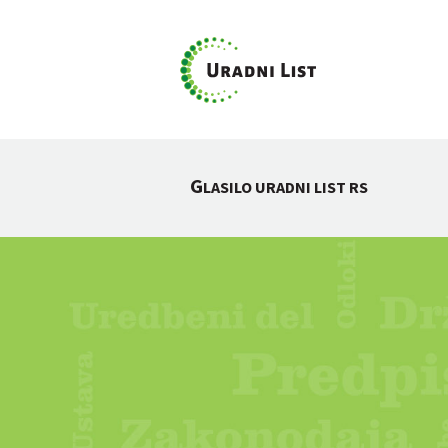
G
LASILO URADNI LIST RS