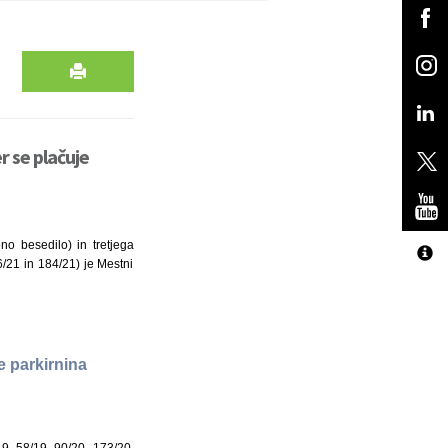
r se plačuje
no besedilo) in tretjega
6/21 in 184/21) je Mestni
je parkirnina
/19, 58/19, 90/20, 173/20,