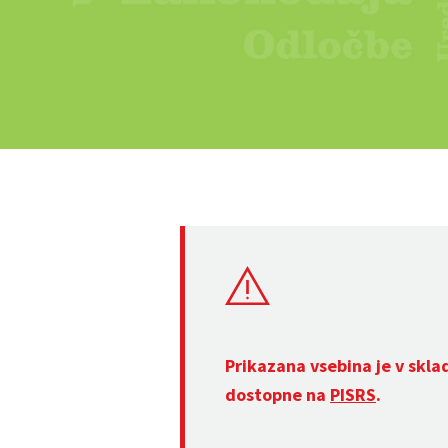
Prikazana vsebina je v skla
dostopne na
PISRS
.