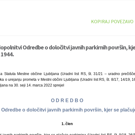
KOPIRAJ POVEZAVO
polnitvi Odredbe o določitvi javnih parkirnih površin, kje
 1944.
a Statuta Mestne občine Ljubljana (Uradni list RS, št. 31/21 – uradno prečišče
a o urejanju prometa v Mestni občini Ljubljana (Uradni list RS, št. 8/17, 14/19, 1
jana na 30. seji 14. marca 2022 sprejel
O D R E D B O
 Odredbe o določitvi javnih parkirnih površin, kjer se plaču
1. člen
i javnih parkirnih površin, kjer se plačuje parkirnina (Uradni list RS, št. 9/18, 26