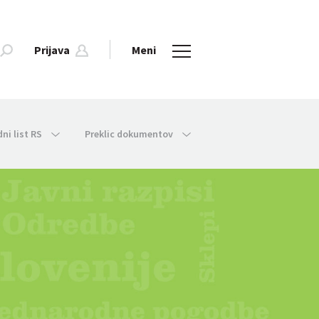
Prijava
Meni
dni list RS
Preklic dokumentov