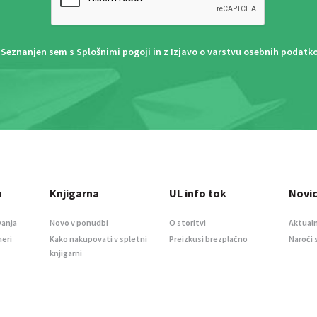
Seznanjen sem s
Splošnimi pogoji
in z
Izjavo o varstvu osebnih podatk
a
Knjigarna
UL info tok
Novi
vanja
Novo v ponudbi
O storitvi
Aktualn
meri
Kako nakupovati v spletni
Preizkusi brezplačno
Naroči 
knjigarni