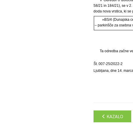
58/21 in 184/21), se v 2.
doda nova vrstica, ki se g
»BS/4 (Dunajska c
– parkirišče za osebna 
Ta odredba začne vel
Št. 007-25/2022-2
Ljubljana, dne 14. marc
KAZALO