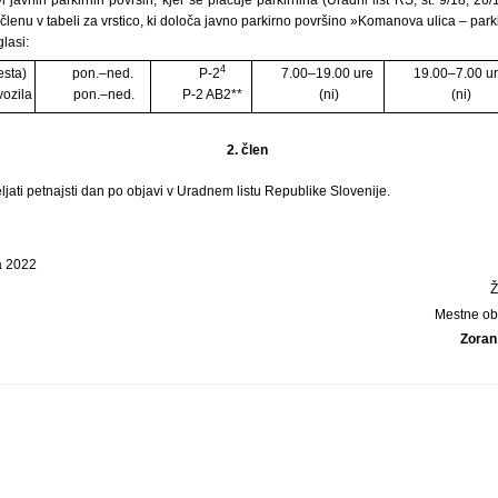
 členu v tabeli za vrstico, ki določa javno parkirno površino »Komanova ulica – par
lasi:
4
esta)
pon.–ned.
P-2
7.00–19.00 ure
19.00–7.00 u
vozila
pon.–ned.
P-2 AB2**
(ni)
(ni)
2. člen
jati petnajsti dan po objavi v Uradnem listu Republike Slovenije.
a 2022
Mestne ob
Zoran