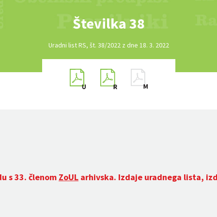
Številka 38
Uradni list RS, št. 38/2022 z dne 18. 3. 2022
du s 33. členom
ZoUL
arhivska. Izdaje uradnega lista, iz