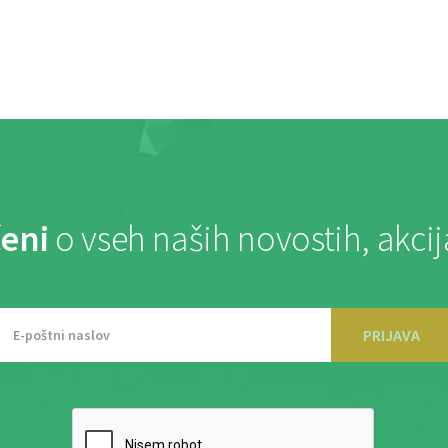
eni
o vseh naših novostih, akci
PRIJAVA