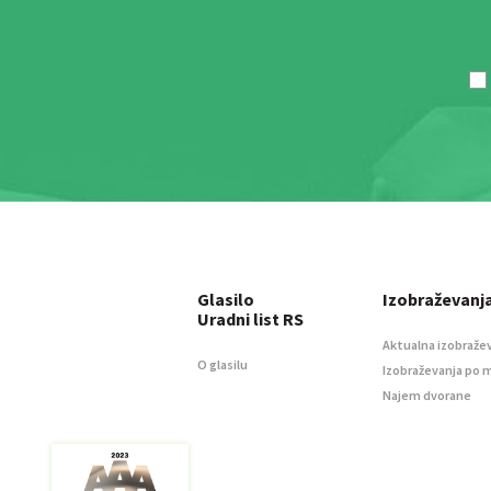
Glasilo
Izobraževanj
Uradni list RS
Aktualna izobraže
O glasilu
Izobraževanja po 
Najem dvorane