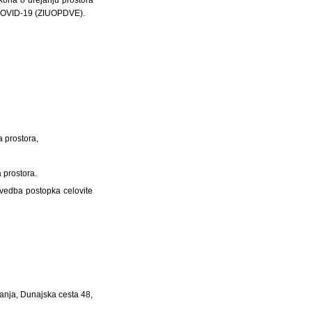
e COVID-19 (ZIUOPDVE).
a prostora,
 prostora.
zvedba postopka celovite
ovanja, Dunajska cesta 48,