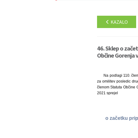
KAZALO
46. Sklep o zače
Občine Gorenja va
Na podlagi 110. člen
za omilitev posledic dr
členom Statuta Občine G
2021 sprejel
o začetku pri