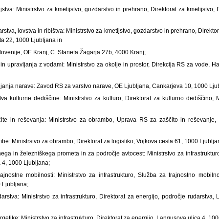
jstva: Ministrstvo za kmetijstvo, gozdarstvo in prehrano, Direktorat za kmetijstvo
stva, lovstva in ribištva: Ministrstvo za kmetijstvo, gozdarstvo in prehrano, Direkto
ta 22, 1000 Ljubljana in
ovenije, OE Kranj, C. Staneta Žagarja 27b, 4000 Kranj;
in upravljanja z vodami: Ministrstvo za okolje in prostor, Direkcija RS za vode, H
njanja narave: Zavod RS za varstvo narave, OE Ljubljana, Cankarjeva 10, 1000 Lju
va kulturne dediščine: Ministrstvo za kulturo, Direktorat za kulturno dediščino,
čite in reševanja: Ministrstvo za obrambo, Uprava RS za zaščito in reševanje,
be: Ministrstvo za obrambo, Direktorat za logistiko, Vojkova cesta 61, 1000 Ljublja
ega in železniškega prometa in za področje avtocest: Ministrstvo za infrastruktur
 4, 1000 Ljubljana;
jnostne mobilnosti: Ministrstvo za infrastrukturo, Služba za trajnostno mobilno
 Ljubljana;
rstva: Ministrstvo za infrastrukturo, Direktorat za energijo, področje rudarstva
getike: Ministrstvo za infrastrukturo, Direktorat za energijo, Langusova ulica 4, 100