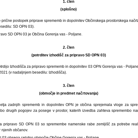
1. člen
(splošno)
e prične postopek priprave sprememb in dopolnitev Občinskega prostorskega načrt
esedilu: SD OPN 03).
pravo SD OPN 03 je Občina Gorenja vas - Poljane.
2. člen
(potrditev izhodišč za pripravo SD OPN 03)
rdijo Izhodišča za pripravo sprememb in dopolnitev 03 OPN Gorenja vas - Poljane, 
021 (v nadaljnjem besedilu: Izhodišča).
3. člen
(območje in predmet načrtovanja)
jetja zadnjih sprememb in dopolnitev OPN je občina sprejemala vloge za s
mbo drugih pogojev za posege v prostor, katerih izvedba zahteva spremembo na
za pripravo SD OPN 03 so spremembe namenske rabe zemljišč za potrebe reali
r njenih občanov.
 03 obsega celotno območje Občine Gorenja vas - Poljane.