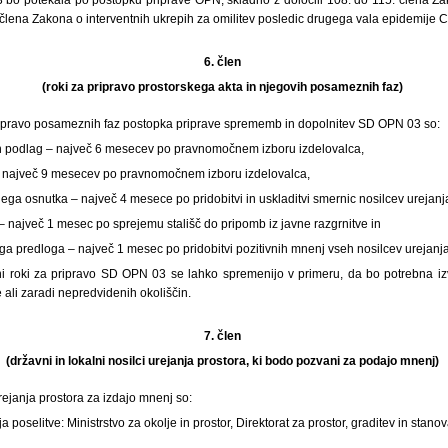
9. člena Zakona o interventnih ukrepih za omilitev posledic drugega vala epidemij
6. člen
(roki za pripravo prostorskega akta in njegovih posameznih faz)
 pripravo posameznih faz postopka priprave sprememb in dopolnitev SD OPN 03 so:
ih podlag – največ 6 mesecev po pravnomočnem izboru izdelovalca,
– največ 9 mesecev po pravnomočnem izboru izdelovalca,
ega osnutka – največ 4 mesece po pridobitvi in uskladitvi smernic nosilcev urejanj
– največ 1 mesec po sprejemu stališč do pripomb iz javne razgrnitve in
ga predloga – največ 1 mesec po pridobitvi pozitivnih mnenj vseh nosilcev urejanja
ni roki za pripravo SD OPN 03 se lahko spremenijo v primeru, da bo potrebna i
 ali zaradi nepredvidenih okoliščin.
7. člen
(državni in lokalni nosilci urejanja prostora, ki bodo pozvani za podajo mnenj)
 urejanja prostora za izdajo mnenj so:
a poselitve: Ministrstvo za okolje in prostor, Direktorat za prostor, graditev in stan