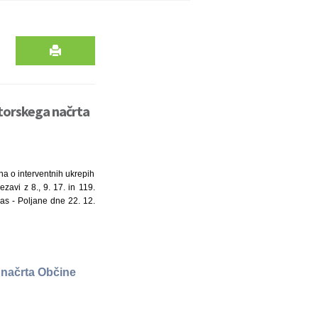
storskega načrta
na o interventnih ukrepih
avi z 8., 9. 17. in 119.
as - Poljane dne 22. 12.
 načrta Občine