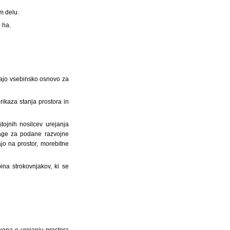
m delu.
 ha.
jajo vsebinsko osnovo za
rikaza stanja prostora in
ojnih nosilcev urejanja
dlage za podane razvojne
ajo na prostor, morebitne
ina strokovnjakov, ki se
kona o urejanju prostora