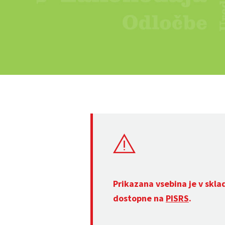
Prikazana vsebina je v skla
dostopne na
PISRS
.