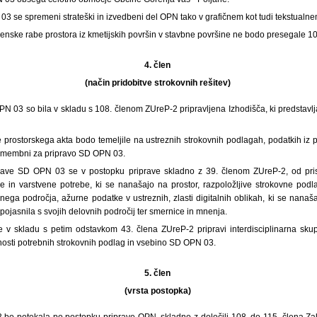
03 se spremeni strateški in izvedbeni del OPN tako v grafičnem kot tudi tekstualne
ske rabe prostora iz kmetijskih površin v stavbne površine ne bodo presegale 10
4. člen
(način pridobitve strokovnih rešitev)
PN 03 so bila v skladu s 108. členom ZUreP-2 pripravljena Izhodišča, ki predstavl
e prostorskega akta bodo temeljile na ustreznih strokovnih podlagah, podatkih iz p
pomembni za pripravo SD OPN 03.
prave SD OPN 03 se v postopku priprave skladno z 39. členom ZUreP-2, od prist
ne in varstvene potrebe, ki se nanašajo na prostor, razpoložljive strokovne po
ega področja, ažurne podatke v ustreznih, zlasti digitalnih oblikah, ki se nanaš
 pojasnila s svojih delovnih področij ter smernice in mnenja.
ve v skladu s petim odstavkom 43. člena ZUreP-2 pripravi interdisciplinarna skup
nosti potrebnih strokovnih podlag in vsebino SD OPN 03.
5. člen
(vrsta postopka)
bo potekala po postopku priprave OPN, skladno z določili 108. do 115. člena Za