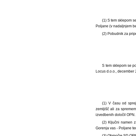
(1) S tem sklepom s
Poljane (v nadaljnjem b
(2) Pobudnik za pri
S tem sklepom se pot
Locus d.o.o., december 2
(1) V času od spre
zemljišč ali za spreme
izvedbenih določil OPN.
(2) Ključni namen 
Gorenja vas - Poljane te
(3) Območje SD OPN