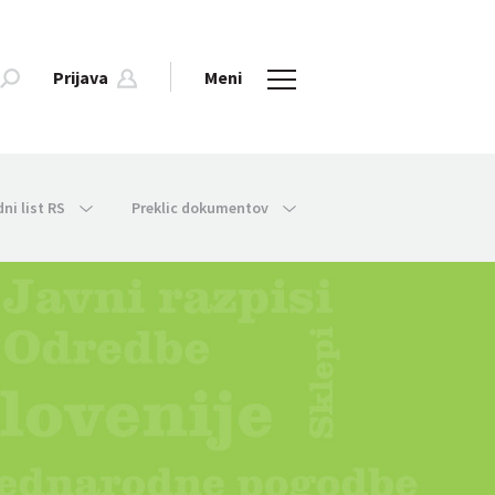
Prijava
Meni
dni list RS
Preklic dokumentov