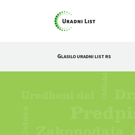
G
LASILO URADNI LIST RS