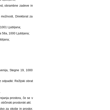
nost, obrambne zadeve in
 možnosti, Direktorat za
 1001 Ljubljana;
ta 58a, 1000 Ljubljana;
ubljana;
venija, Stegne 19, 1000
z odpadki: Režijski obrat
.
ejanja prostora, če se v
občinski prostorski akt.
vo za okolje in prostor,