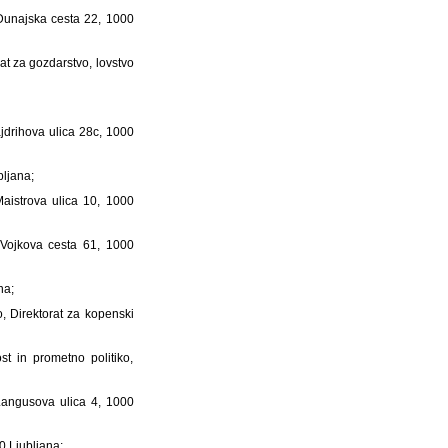
, Dunajska cesta 22, 1000
rat za gozdarstvo, lovstvo
ajdrihova ulica 28c, 1000
bljana;
 Maistrova ulica 10, 1000
 Vojkova cesta 61, 1000
na;
o, Direktorat za kopenski
st in prometno politiko,
, Langusova ulica 4, 1000
0 Ljubljana;