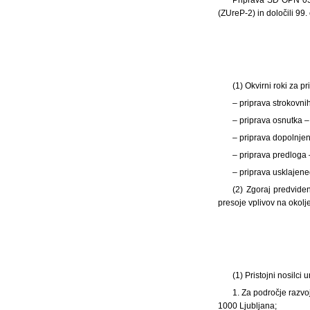
(ZUreP-2) in določili 9
(1) Okvirni roki za
– priprava strokovn
– priprava osnutka 
– priprava dopolnjen
– priprava predloga 
– priprava usklajene
(2) Zgoraj predvide
presoje vplivov na okolje
(1) Pristojni nosilci
1. Za področje razvoj
1000 Ljubljana;