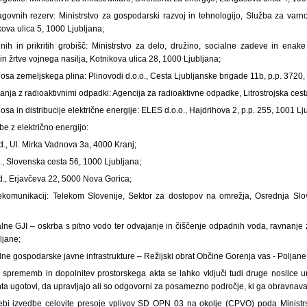
govnih rezerv: Ministrstvo za gospodarski razvoj in tehnologijo, Služba za var
ova ulica 5, 1000 Ljubljana;
nih in prikritih grobišč: Ministrstvo za delo, družino, socialne zadeve in enake
in žrtve vojnega nasilja, Kotnikova ulica 28, 1000 Ljubljana;
osa zemeljskega plina: Plinovodi d.o.o., Cesta Ljubljanske brigade 11b, p.p. 3720,
anja z radioaktivnimi odpadki: Agencija za radioaktivne odpadke, Litrostrojska ces
sa in distribucije električne energije: ELES d.o.o., Hajdrihova 2, p.p. 255, 1001 Lj
be z električno energijo:
d., Ul. Mirka Vadnova 3a, 4000 Kranj;
d., Slovenska cesta 56, 1000 Ljubljana;
d., Erjavčeva 22, 5000 Nova Gorica;
lekomunikacij: Telekom Slovenije, Sektor za dostopov na omrežja, Osrednja Slo
lne GJI – oskrba s pitno vodo ter odvajanje in čiščenje odpadnih voda, ravnanje 
ljane;
lne gospodarske javne infrastrukture – Režijski obrat Občine Gorenja vas - Poljane
 sprememb in dopolnitev prostorskega akta se lahko vključi tudi druge nosilce ur
a ugotovi, da upravljajo ali so odgovorni za posamezno področje, ki ga obravnava 
rebi izvedbe celovite presoje vplivov SD OPN 03 na okolje (CPVO) poda Ministrst