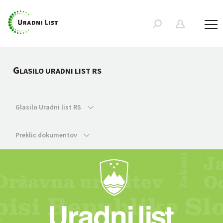
G
LASILO URADNI LIST RS
Glasilo Uradni list RS
Preklic dokumentov