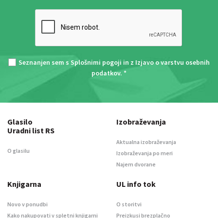
Seznanjen sem s
Splošnimi pogoji
in z
Izjavo o varstvu osebnih
podatkov
. *
Glasilo
Izobraževanja
Uradni list RS
Aktualna izobraževanja
O glasilu
Izobraževanja po meri
Najem dvorane
Knjigarna
UL info tok
Novo v ponudbi
O storitvi
Kako nakupovati v spletni knjigarni
Preizkusi brezplačno