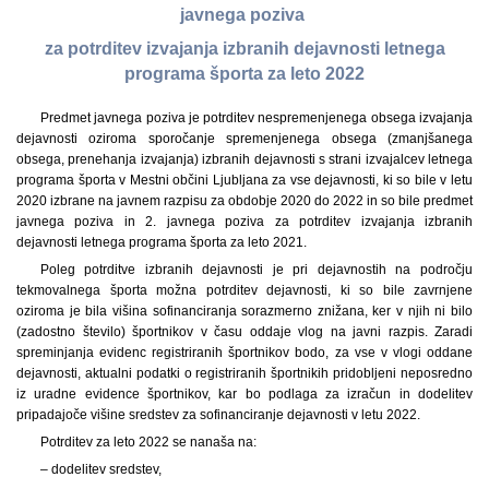
javnega poziva
za potrditev izvajanja izbranih dejavnosti letnega
programa športa za leto 2022
Predmet javnega poziva je potrditev nespremenjenega obsega izvajanja
dejavnosti oziroma sporočanje spremenjenega obsega (zmanjšanega
obsega, prenehanja izvajanja) izbranih dejavnosti s strani izvajalcev letnega
programa športa v Mestni občini Ljubljana za vse dejavnosti, ki so bile v letu
2020 izbrane na javnem razpisu za obdobje 2020 do 2022 in so bile predmet
javnega poziva in 2. javnega poziva za potrditev izvajanja izbranih
dejavnosti letnega programa športa za leto 2021.
Poleg potrditve izbranih dejavnosti je pri dejavnostih na področju
tekmovalnega športa možna potrditev dejavnosti, ki so bile zavrnjene
oziroma je bila višina sofinanciranja sorazmerno znižana, ker v njih ni bilo
(zadostno število) športnikov v času oddaje vlog na javni razpis. Zaradi
spreminjanja evidenc registriranih športnikov bodo, za vse v vlogi oddane
dejavnosti, aktualni podatki o registriranih športnikih pridobljeni neposredno
iz uradne evidence športnikov, kar bo podlaga za izračun in dodelitev
pripadajoče višine sredstev za sofinanciranje dejavnosti v letu 2022.
Potrditev za leto 2022 se nanaša na:
– dodelitev sredstev,