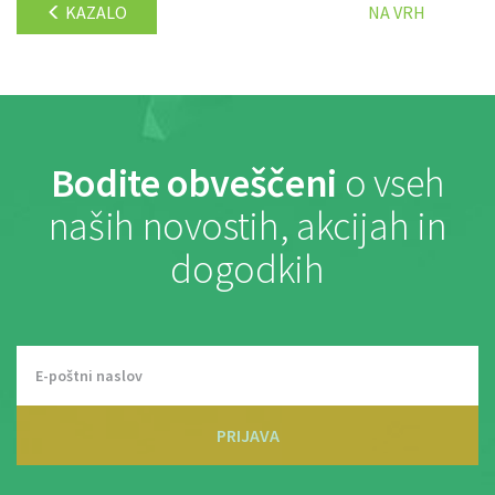
KAZALO
NA VRH
Bodite obveščeni
o vseh
naših novostih, akcijah in
dogodkih
PRIJAVA