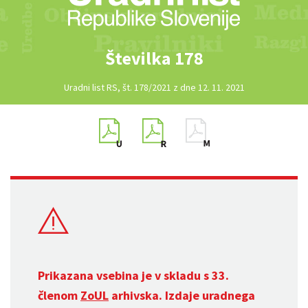
Številka 178
Uradni list RS, št. 178/2021 z dne 12. 11. 2021
Prikazana vsebina je v skladu s 33.
členom
ZoUL
arhivska. Izdaje uradnega