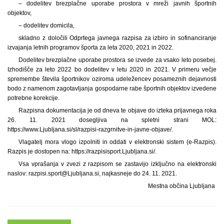
– dodelitev brezplačne uporabe prostora v mreži javnih športnih
objektov,
– dodelitev domicila,
skladno z določili Odprtega javnega razpisa za izbiro in sofinanciranje
izvajanja letnih programov športa za leta 2020, 2021 in 2022.
Dodelitev brezplačne uporabe prostora se izvede za vsako leto posebej.
Izhodišče za leto 2022 bo dodelitev v letu 2020 in 2021. V primeru večje
spremembe števila športnikov oziroma udeležencev posameznih dejavnosti
bodo z namenom zagotavljanja gospodarne rabe športnih objektov izvedene
potrebne korekcije.
Razpisna dokumentacija je od dneva te objave do izteka prijavnega roka
26. 11. 2021 dosegljiva na spletni strani MOL:
https://www.Ljubljana.si/sl/razpisi-razgrnitve-in-javne-objave/.
Vlagatelj mora vlogo izpolniti in oddati v elektronski sistem (e-Razpis).
Razpis je dostopen na: https://razpisisport.Ljubljana.si/.
Vsa vprašanja v zvezi z razpisom se zastavijo izključno na elektronski
naslov: razpisi.sport@Ljubljana.si, najkasneje do 24. 11. 2021.
Mestna občina Ljubljana