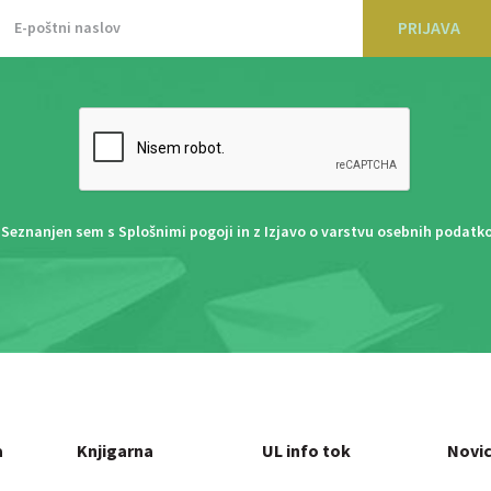
PRIJAVA
Seznanjen sem s
Splošnimi pogoji
in z
Izjavo o varstvu osebnih podatk
a
Knjigarna
UL info tok
Novi