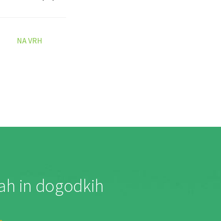
NA VRH
jah in dogodkih