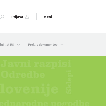
Prijava
Meni
dni list RS
Preklic dokumentov