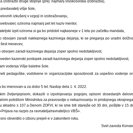
 izobrazbi druge stopnje (prej: najmanj visokošolska izobrazba),
predavatelj višje šole,
delovnih izkušenj v vzgoji in izobraževanju,
 svetovalec oziroma najmanj pet let naziv mentor,
ateljski izpit oziroma si ga bo pridobil najkasneje v 1 letu po začetku mandata,
o obsojen zaradi naklepnega kaznivega dejanja, ki se preganja po uradni dolžn
t šest mesecev,
 obsojen zaradi kaznivega dejanja zoper spolno nedotakljivost,
 uveden kazenski postopek zaradi kaznivega dejanja zoper spolno nedotakljivost,
ram vodenja Višje baletne šole.
eti pedagoške, vodstvene in organizacijske sposobnosti za uspešno vodenje org
a bo imenovan-a za dobo 5 let. Nastop dela 1. 4. 2022.
tkim življenjepisom, dokazili o izpolnjevanju pogojev, opisom dosedanjih delo
nalnim potrdilom Ministrstva za pravosodje o nekaznovanju in pristojnega okrajneg
 skladno s 107.a členom ZOFVI, ki ne sme biti starejše od 30 dni, pošljite v 15 d
»Prijava na razpis za ravnatelja/ravnateljico VBŠ«.
sno obvestilo o izboru prejeli-e v zakonitem roku.
Svet zavoda Konserv