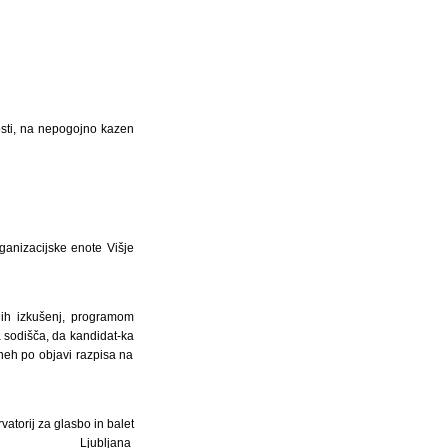
osti, na nepogojno kazen
anizacijske enote Višje
vnih izkušenj, programom
a sodišča, da kandidat-ka
neh po objavi razpisa na
atorij za glasbo in balet
Ljubljana