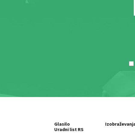
Glasilo
Izobraževanj
Uradni list RS