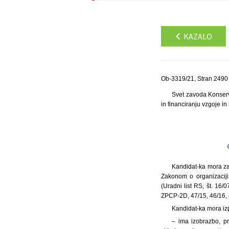
KAZALO
Ob-3319/21, Stran 2490
Svet zavoda Konserva
in financiranju vzgoje i
Kandidat-ka mora za
Zakonom o organizaciji 
(Uradni list RS, št. 16/
ZPCP-2D, 47/15, 46/16, 4
Kandidat-ka mora iz
– ima izobrazbo, pr