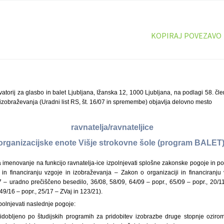
KOPIRAJ POVEZAVO
torij za glasbo in balet Ljubljana, Ižanska 12, 1000 Ljubljana, na podlagi 58. čl
n izobraževanja (Uradni list RS, št. 16/07 in spremembe) objavlja delovno mesto
ravnatelja/ravnateljice
organizacijske enote Višje strokovne šole (program BALET
 imenovanje na funkcijo ravnatelja-ice izpolnjevati splošne zakonske pogoje in p
in financiranju vzgoje in izobraževanja – Zakon o organizaciji in financiranju
07 – uradno prečiščeno besedilo, 36/08, 58/09, 64/09 – popr., 65/09 – popr., 20/
9/16 – popr., 25/17 – ZVaj in 123/21).
polnjevati naslednje pogoje:
idobljeno po študijskih programih za pridobitev izobrazbe druge stopnje oziro