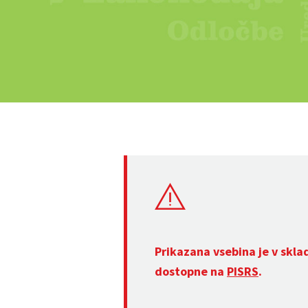
Prikazana vsebina je v skla
dostopne na
PISRS
.