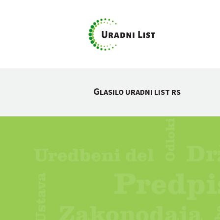
G
LASILO URADNI LIST RS