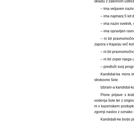
skladu z zakonom ustreza
– ima veljaven naziv 
– ima najmanj 5 let 
– ima naziv svetnik,
– ima opravljen ravn
– ni bil pravnomočn
zapora v trajanju več ko
– ni bil pravnomočno
– ni bil zoper njega
– predloži svoj prog
Kandidat-ka mora im
strokovne šole.
Izbrani-a kandidat-k
Pisne prijave s kra
vodenja šole ter z origi
ni v kazenskem postopku
zgornji naslov z oznako 
Kandidati-ke bodo pi