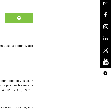
ena Zakona o organizaciji
)
osebne pogoje v skladu z
 vzgoje in izobraževanja
11, 40/12 – ZUJF, 57/12 –
ma raven izobrazbe, ki v