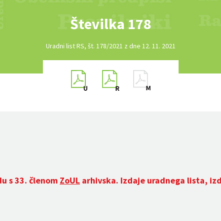
Številka 178
Uradni list RS, št. 178/2021 z dne 12. 11. 2021
du s 33. členom
ZoUL
arhivska. Izdaje uradnega lista, iz