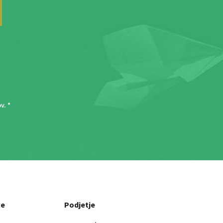
ov
. *
ce
Podjetje