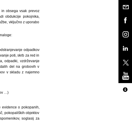
a in obsega vsak prevoz
di obdukcije pokojnika,
užbe, vključno z uporabo
 naloge:
n odstranjevanje odpadkov
anje poti, skrb za red in
ka, odpadki, vzdrževanje
alih del na grobovih v
bov v skladu z najemno
kov …)
e evidence o pokopanih,
č, pokopaliških objektov
 spomenikov, soglasij za