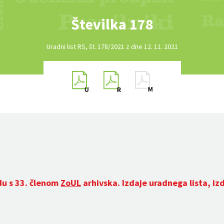
Številka 178
Uradni list RS, št. 178/2021 z dne 12. 11. 2021
du s 33. členom
ZoUL
arhivska. Izdaje uradnega lista, iz