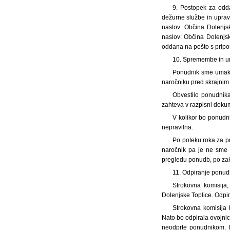
9. Postopek za odd
dežurne službe in uprav
naslov: Občina Dolenjs
naslov: Občina Dolenjsk
oddana na pošto s pripo
10. Spremembe in 
Ponudnik sme umakni
naročniku pred skrajnim
Obvestilo ponudnika 
zahteva v razpisni dok
V kolikor bo ponudn
nepravilna.
Po poteku roka za p
naročnik pa je ne sme p
pregledu ponudb, po za
11. Odpiranje ponu
Strokovna komisija,
Dolenjske Toplice. Odpi
Strokovna komisija 
Nato bo odpirala ovojnic
neodprte ponudnikom. P