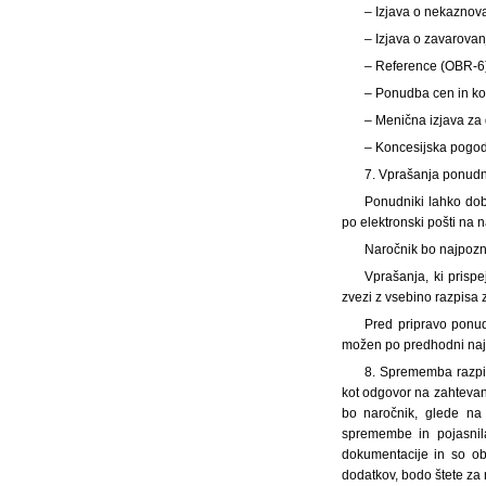
– Izjava o nekaznov
– Izjava o zavarova
– Reference (OBR-6
– Ponudba cen in ko
– Menična izjava za
– Koncesijska pogo
7. Vprašanja ponud
Ponudniki lahko dobi
po elektronski pošti na 
Naročnik bo najpozne
Vprašanja, ki prisp
zvezi z vsebino razpisa 
Pred pripravo ponud
možen po predhodni naja
8. Sprememba razpis
kot odgovor na zahtevan
bo naročnik, glede na 
spremembe in pojasnila
dokumentacije in so ob
dodatkov, bodo štete za 