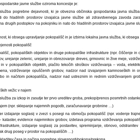
ospodarske javne službe oziroma koncesije je:
služba pogrebne dejavnosti, ki je obvezna občinska gospodarska javna služb
ti do hladilnih prostorov izvajalca javne službe ali zdravstvenega zavoda zara
 drugih postopkov na pokojniku in nato do hladilnih prostorov izvajalca javne sl
ost, ki obsega upravljanje pokopališč in je izbirna lokalna javna služba, ki obsega
ejenosti pokopališč
lišč, pokopaliških objektov in druge pokopališke infrastrukture (npr. čiščenje i
, urejanje zelenic, urejanje in obrezovanje dreves, grmovnic in žive meje, vzdržev
 in v
pokopaliških objektih, plačilo tekočih stroškov vzdrževanja – voda, elektri
na, vzdrževanje opuščenih grobov, nadzor nad izvajanjem kamnoseških in ost
bo in načrtom pokopališča, nadzor nad ustreznim in rednim vzdrževanjem gro
iških vežic v
najem
(služba za izkop in zasutje ter prvo ureditev groba, prekop
/prenos posmrtnih ostan
jem (npr. sklepanje najemnih pogodb, zaračunavanje grobnine …)
r izdajanje soglasij v
zvezi s posegi na območju pokopališč (npr. vodenje trajn
– kataster, evidence najemnikov grobov, izdelava programa vzdrževanja pokopališ
frastrukture, izdajanje soglasij za postavitev, spreminjanje, obnovo, odstranitev
sak drug poseg v prostor na pokopališčih …)
skladitev časa in načina pogrebne slovesnosti
/pokopa/prekopa.