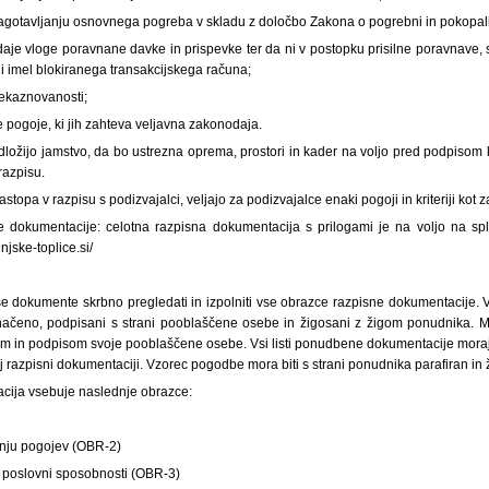
zagotavljanju osnovnega pogreba v skladu z določbo Zakona o pogrebni in pokopal
je vloge poravnane davke in prispevke ter da ni v postopku prisilne poravnave, ste
i imel blokiranega transakcijskega računa;
nekaznovanosti;
e pogoje, ki jih zahteva veljavna zakonodaja.
dložijo jamstvo, da bo ustrezna oprema, prostori in kader na voljo pred podpisom
razpisu.
stopa v razpisu s podizvajalci, veljajo za podizvajalce enaki pogoji in kriteriji ko
 dokumentacije: celotna razpisna dokumentacija s prilogami je na voljo na spl
jske-toplice.si/
e dokumente skrbno pregledati in izpolniti vse obrazce razpisne dokumentacije. V
označeno, podpisani s strani pooblaščene osebe in žigosani z žigom ponudnika. 
om in podpisom svoje pooblaščene osebe. Vsi listi ponudbene dokumentacije morajo
ej razpisni dokumentaciji. Vzorec pogodbe mora biti s strani ponudnika parafiran in 
cija vsebuje naslednje obrazce:
anju pogojev (OBR-2)
in poslovni sposobnosti (OBR-3)