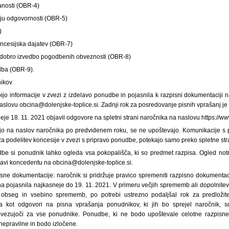
anosti (OBR-4)
nju odgovornosti (OBR-5)
)
ncesijska dajatev (OBR-7)
 dobro izvedbo pogodbenih obveznosti (OBR-8)
dba (OBR-9).
nikov
jo informacije v zvezi z izdelavo ponudbe in pojasnila k razpisni dokumentaciji 
naslovu obcina@dolenjske-toplice.si. Zadnji rok za posredovanje pisnih vprašanj je 
je 18. 11. 2021 objavil odgovore na spletni strani naročnika na naslovu https://www
ejo na naslov naročnika po predvidenem roku, se ne upoštevajo. Komunikacije s 
za podelitev koncesije v zvezi s pripravo ponudbe, potekajo samo preko spletne str
be si ponudnik lahko ogleda vsa pokopališča, ki so predmet razpisa. Ogled notra
vi koncedentu na obcina@dolenjske-toplice.si.
ne dokumentacije: naročnik si pridržuje pravico spremeniti razpisno dokumentac
a pojasnila najkasneje do 19. 11. 2021. V primeru večjih sprememb ali dopolnite
obseg in vsebino sprememb, po potrebi ustrezno podaljšal rok za predložit
 kot odgovori na pisna vprašanja ponudnikov, ki jih bo sprejel naročnik, s
vezujoči za vse ponudnike. Ponudbe, ki ne bodo upoštevale celotne razpisn
nepravilne in bodo izločene.