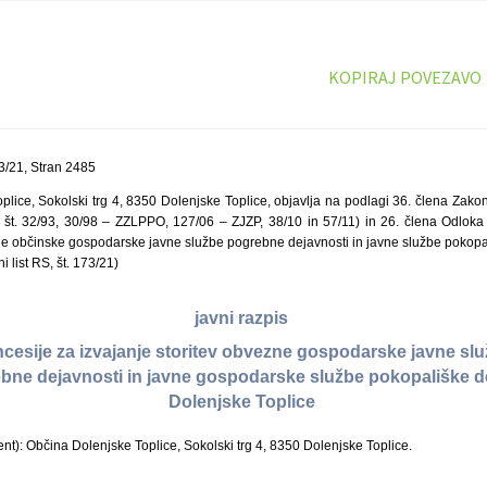
KOPIRAJ POVEZAVO
3/21, Stran 2485
plice, Sokolski trg 4, 8350 Dolenjske Toplice, objavlja na podlagi 36. člena Zako
, št. 32/93, 30/98 – ZZLPPO, 127/06 – ZJZP, 38/10 in 57/11) in 26. člena Odloka 
zne občinske gospodarske javne službe pogrebne dejavnosti in javne službe pokopal
 list RS, št. 173/21)
javni razpis
ncesije za izvajanje storitev obvezne gospodarske javne sl
ebne dejavnosti in javne gospodarske službe pokopališke de
Dolenjske Toplice
nt): Občina Dolenjske Toplice, Sokolski trg 4, 8350 Dolenjske Toplice.