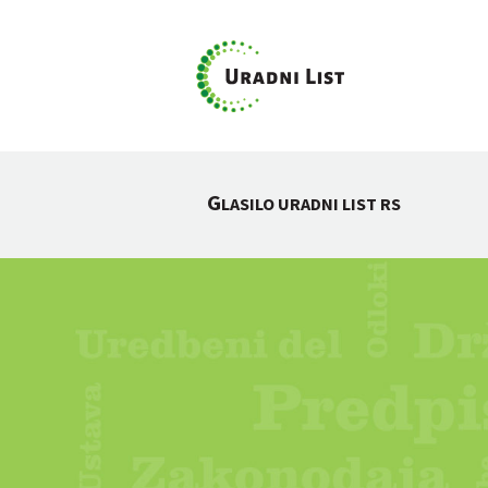
G
LASILO URADNI LIST RS