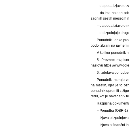
– da poda izjavo o 
– da ima na dan odda
zadnjih šestih mesecih n
– da poda izjavo o 
– da izpolnjuje drug
Ponudniki lahko pre
bodo izbrani na javnem 
V kolikor ponudnik na
5. Prevzem razpisne
naslovu https://www.dolen
6. Izdelava ponudbe
Ponudniki morajo vs
na mestih, kjer je to 
ponudnik opremiti z žig
redu, kot je naveden v t
Razpisna dokumenta
– Ponudba (OBR-1)
– Izjava o izpolnjev
– Izjava o finančni 