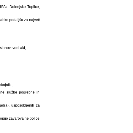
išča: Dolenjske Toplice,
 lahko podaljša za največ
stanovitveni akt;
okojniki;
avne službe pogrebne in
adra), usposobljenih za
kopijo zavarovalne police