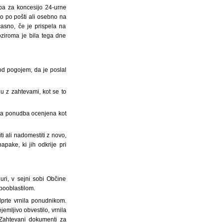
a za koncesijo 24-urne
o po pošti ali osebno na
asno, če je prispela na
oziroma je bila tega dne
od pogojem, da je poslal
du z zahtevami, kot se to
ova ponudba ocenjena kot
 ali nadomestiti z novo,
pake, ki jih odkrije pri
uri, v sejni sobi Občine
pooblastilom.
dprte vrnila ponudnikom.
emljivo obvestilo, vrnila
 Zahtevani dokumenti za