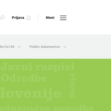
Prijava
Meni
dni list RS
Preklic dokumentov