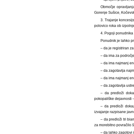
Območje opravljanja
Gorenje Sušice, Kočevske
3. Trajanje koncesij
polovico roka ob izpolnj
4. Pogoji ponudnika
Ponudnik je lahko pra
– da je registriran 
– da ima za področje
– da ima najmanj eno
– da zagotavlja najm
– da ima najmanj eno
– da zagotavlja ustre
– da predloži doka
pokopališke dejavnosti –
– da predloži dokaz
izvajanje razpisane javn
– da predloži tri bi
za morebitno povračilo 
– da lahko zagotovi 