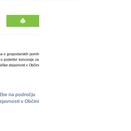
na o gospodarskih javnih
o podelitvi koncesije za
iške dejavnosti v Občini
užbe na področju
javnosti v Občini