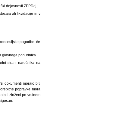
iški dejavnosti ZPPDej;
čaja ali likvidacije in v
 koncesijske pogodbe, če
t za glavnega ponudnika.
etni strani naročnika na
si dokumenti morajo biti
Morebitne popravke mora
 biti zloženi po vrstnem
žigosan.