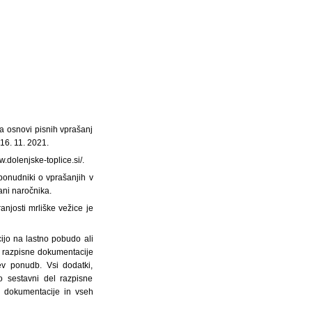
na osnovi pisnih vprašanj
16. 11. 2021.
.dolenjske-toplice.si/.
ponudniki o vprašanjih v
ani naročnika.
njosti mrliške vežice je
ijo na lastno pobudo ali
v razpisne dokumentacije
ev ponudb. Vsi dodatki,
o sestavni del razpisne
e dokumentacije in vseh