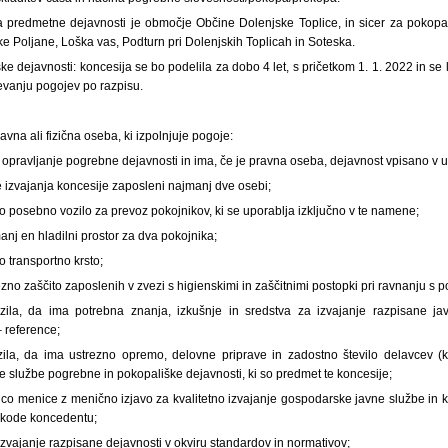
 predmetne dejavnosti je območje Občine Dolenjske Toplice, in sicer za pokopal
 Poljane, Loška vas, Podturn pri Dolenjskih Toplicah in Soteska.
ske dejavnosti: koncesija se bo podelila za dobo 4 let, s pričetkom 1. 1. 2022 in se
evanju pogojev po razpisu.
vna ali fizična oseba, ki izpolnjuje pogoje:
za opravljanje pogrebne dejavnosti in ima, če je pravna oseba, dejavnost vpisano v u
 izvajanja koncesije zaposleni najmanj dve osebi;
 posebno vozilo za prevoz pokojnikov, ki se uporablja izključno v te namene;
anj en hladilni prostor za dva pokojnika;
 transportno krsto;
zno zaščito zaposlenih v zvezi s higienskimi in zaščitnimi postopki pri ravnanju s p
zila, da ima potrebna znanja, izkušnje in sredstva za izvajanje razpisane j
 reference;
ila, da ima ustrezno opremo, delovne priprave in zadostno število delavcev (k
e službe pogrebne in pokopališke dejavnosti, ki so predmet te koncesije;
anco menice z menično izjavo za kvalitetno izvajanje gospodarske javne službe in 
škode koncedentu;
izvajanje razpisane dejavnosti v okviru standardov in normativov;