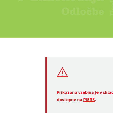
Prikazana vsebina je v skla
dostopne na
PISRS
.