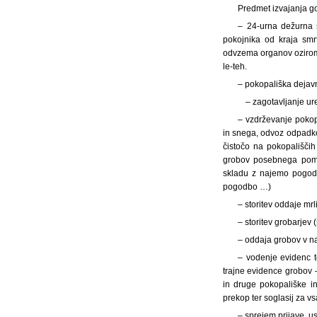
Predmet izvajanja g
– 24-urna dežurna 
pokojnika od kraja smr
odvzema organov oziroma
le-teh.
– pokopališka dejavn
– zagotavljanje ur
– vzdrževanje pokopa
in snega, odvoz odpadkov
čistočo na pokopališčih
grobov posebnega pome
skladu z najemo pogod
pogodbo …)
– storitev oddaje mrl
– storitev grobarjev 
– oddaja grobov v
na
– vodenje evidenc te
trajne evidence grobov 
in druge pokopališke in
prekop ter soglasij za v
– sprejem prijave, u