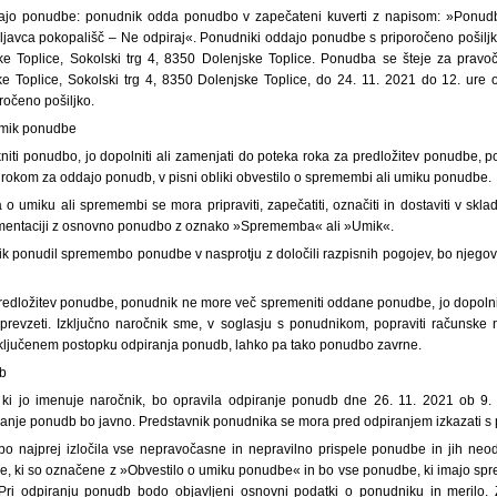
ajo ponudbe: ponudnik odda ponudbo v zapečateni kuverti z napisom: »Ponudb
ljavca pokopališč – Ne odpiraj«. Ponudniki oddajo ponudbe s priporočeno pošiljk
ke Toplice, Sokolski trg 4, 8350 Dolenjske Toplice. Ponudba se šteje za pravoč
e Toplice, Sokolski trg 4, 8350 Dolenjske Toplice, do 24. 11. 2021 do 12. ure 
ročeno pošiljko.
umik ponudbe
ti ponudbo, jo dopolniti ali zamenjati do poteka roka za predložitev ponudbe, p
 rokom za oddajo ponudb, v pisni obliki obvestilo o spremembi ali umiku ponudbe.
o umiku ali spremembi se mora pripraviti, zapečatiti, označiti in dostaviti v skla
umentaciji z osnovno ponudbo z oznako »Sprememba« ali »Umik«.
ik ponudil spremembo ponudbe v nasprotju z določili razpisnih pogojev, bo njeg
redložitev ponudbe, ponudnik ne more več spremeniti oddane ponudbe, jo dopolniti
revzeti. Izključno naročnik sme, v soglasju s ponudnikom, popraviti računske na
ključenem postopku odpiranja ponudb, lahko pa tako ponudbo zavrne.
db
 ki jo imenuje naročnik, bo opravila odpiranje ponudb dne 26. 11. 2021 ob 9. 
ranje ponudb bo javno. Predstavnik ponudnika se mora pred odpiranjem izkazati s 
bo najprej izločila vse nepravočasne in nepravilno prispele ponudbe in jih neo
e, ki so označene z »Obvestilo o umiku ponudbe« in bo vse ponudbe, ki imajo sprej
ri odpiranju ponudb bodo objavljeni osnovni podatki o ponudniku in merilo.