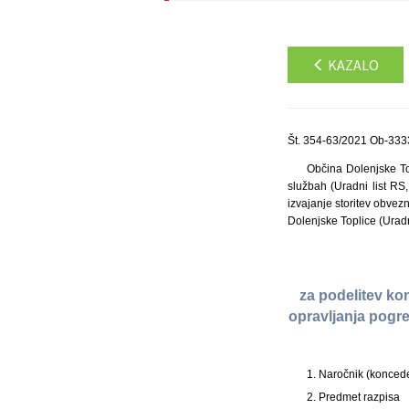
KAZALO
Št. 354-63/2021 Ob-333
Občina Dolenjske To
službah (Uradni list RS
izvajanje storitev obve
Dolenjske Toplice (Uradni
za podelitev ko
opravljanja pogr
1. Naročnik (koncede
2. Predmet razpisa