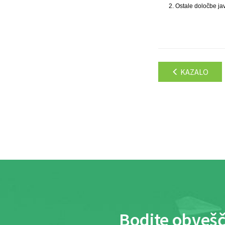
2. Ostale določbe j
KAZALO
Bodite obvešč