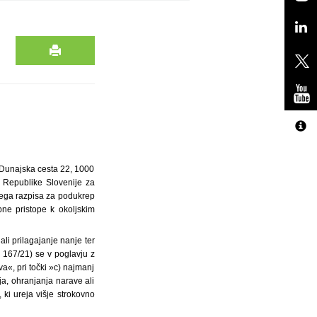
 Dunajska cesta 22, 1000
 Republike Slovenije za
nega razpisa za podukrep
ne pristope k okoljskim
i prilagajanje nanje ter
. 167/21) se v poglavju z
a«, pri točki »c) najmanj
ja, ohranjanja narave ali
 ki ureja višje strokovno