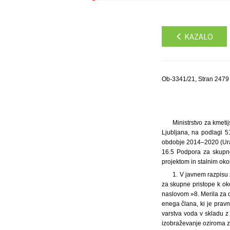
KAZALO
Ob-3341/21, Stran 2479
Ministrstvo za kmet
Ljubljana, na podlagi 
obdobje 2014–2020 (Urad
16.5 Podpora za skupno
projektom in stalnim oko
1. V javnem razpisu
za skupne pristope k oko
naslovom »8. Merila za o
enega člana, ki je pravn
varstva voda v skladu z 
izobraževanje oziroma za