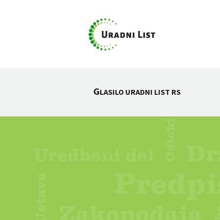
G
LASILO URADNI LIST RS