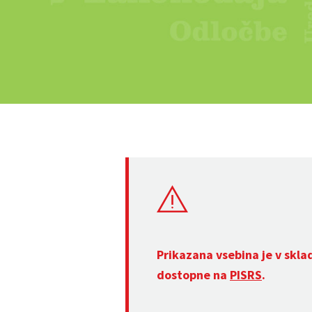
Prikazana vsebina je v skla
dostopne na
PISRS
.