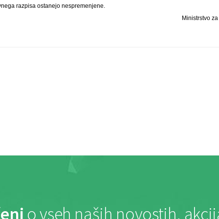
avnega razpisa ostanejo nespremenjene.
Ministrstvo za
eni
o vseh naših novostih, akci