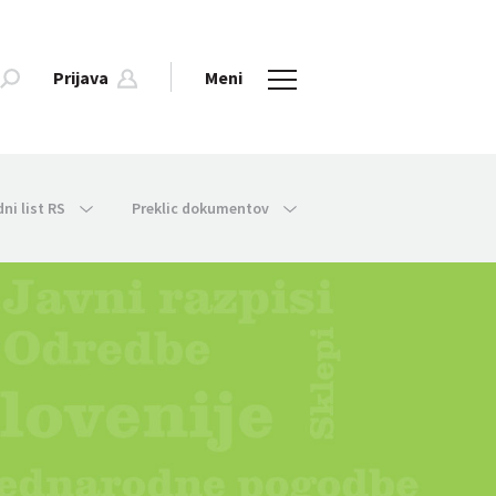
Prijava
Meni
dni list RS
Preklic dokumentov