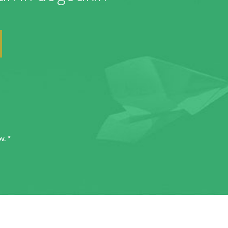
ov
. *