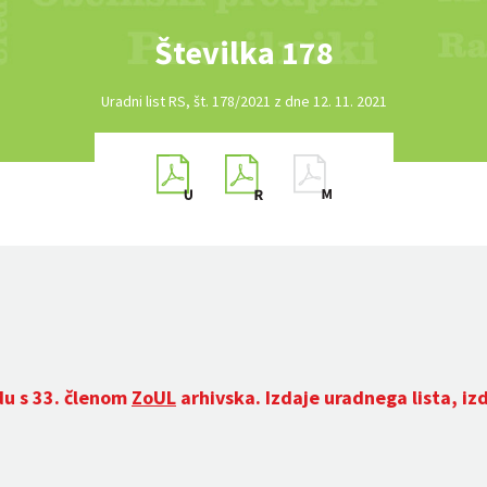
Številka 178
Uradni list RS, št. 178/2021 z dne 12. 11. 2021
du s 33. členom
ZoUL
arhivska. Izdaje uradnega lista, iz