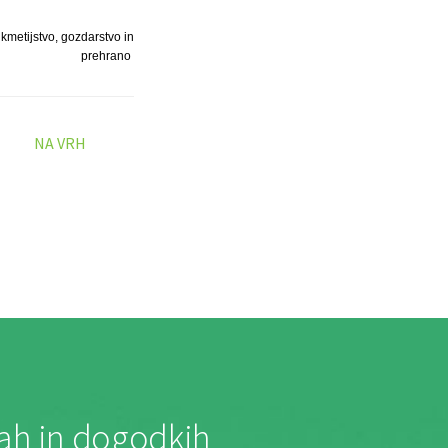
 kmetijstvo, gozdarstvo in
prehrano
NA VRH
jah in dogodkih