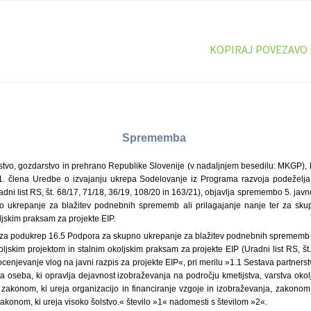
KOPIRAJ POVEZAVO
Sprememba
ijstvo, gozdarstvo in prehrano Republike Slovenije (v nadaljnjem besedilu: MKGP),
51. člena Uredbe o izvajanju ukrepa Sodelovanje iz Programa razvoja podeželja
ni list RS, št. 68/17, 71/18, 36/19, 108/20 in 163/21), objavlja spremembo 5. jav
 ukrepanje za blažitev podnebnih sprememb ali prilagajanje nanje ter za skup
ljskim praksam za projekte EIP.
 za podukrep 16.5 Podpora za skupno ukrepanje za blažitev podnebnih sprememb al
ljskim projektom in stalnim okoljskim praksam za projekte EIP (Uradni list RS, št
cenjevanje vlog na javni razpis za projekte EIP«, pri merilu »1.1 Sestava partnerstv
a oseba, ki opravlja dejavnost izobraževanja na področju kmetijstva, varstva okol
zakonom, ki ureja organizacijo in financiranje vzgoje in izobraževanja, zakonom,
konom, ki ureja visoko šolstvo.« število »1« nadomesti s številom »2«.