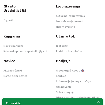
Glasilo
Izobraževanja
Uradni list RS
Aktualna izobraževanja
O glasilu
Izobraževanja po meri
Najem dvorane
Knjigarna
UL info tok
Novo v ponudbi
O storitvi
Kako nakupovati v spletni knjigarni
Preizkusi brezplačno
Novice
Podjetje
|
Aktualni članki
O podjetju
About
Naroči se na novice
Kontakt
Informacije javnega značaja
Oglaševanje
Splošni pogoji
Izjava o varstvu osebnih podatkov
×
E-dražbe
Obvestilo