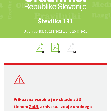
Številka 131
Uradni list RS, št. 131/2021 z dne 20. 8. 2021
Prikazana vsebina je v skladu s 33.
členom
ZoUL
arhivska. Izdaje uradnega