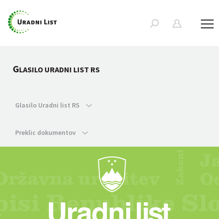
G
LASILO URADNI LIST RS
Glasilo Uradni list RS
Preklic dokumentov