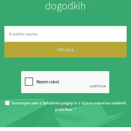
dogodkih
PRIJAVA
Seznanjen sem s
Splošnimi pogoji
in z
Izjavo o varstvu osebnih
podatkov
. *