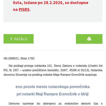
lista, izdane po 28.2.2026, so dostopne
na
PISRS
.
KAZALO
Ob-2689/21, Stran 1782
Na podlagi prvega odstavka 101. člena Zakona o notariatu (Uradni list
RS, št. 2/07 – uradno prečiščeno besedilo, 33/07, 45/08 in 91/13), Notarska
zbornica Slovenije na predlog notarke Maje Rampre Erznožnik razpisuje
eno prosto mesto notarskega pomočnika
pri notarki Maji Rampre Erznožnik v Idriji
Delovno razmerje bo sklenjeno za nedoločen delovni čas s