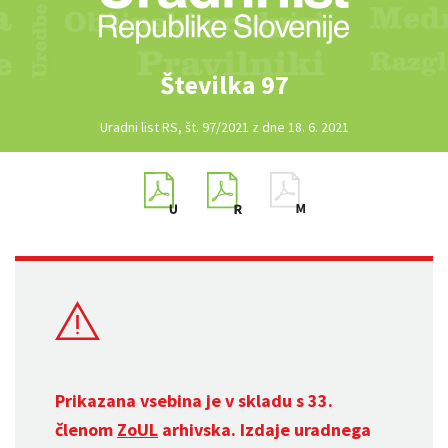
Številka 97
Uradni list RS, št. 97/2021 z dne 18. 6. 2021
Prikazana vsebina je v skladu s 33.
členom
ZoUL
arhivska. Izdaje uradnega