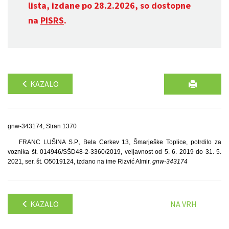
lista, izdane po 28.2.2026, so dostopne
na
PISRS
.
KAZALO
gnw-343174, Stran 1370
FRANC LUŠINA S.P., Bela Cerkev 13, Šmarješke Toplice, potrdilo za
voznika št. 014946/SŠD48-2-3360/2019, veljavnost od 5. 6. 2019 do 31. 5.
2021, ser. št. O5019124, izdano na ime Rizvić Almir.
gnw-343174
KAZALO
NA VRH