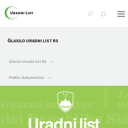
G
LASILO URADNI LIST RS
Glasilo Uradni list RS
Preklic dokumentov