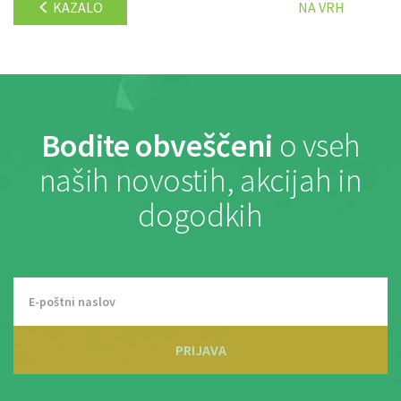
KAZALO
NA VRH
Bodite obveščeni
o vseh
naših novostih, akcijah in
dogodkih
PRIJAVA