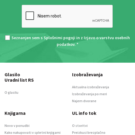
Seznanjen sem s
Splošnimi pogoji
in z
Izjavo o varstvu osebnih
podatkov
. *
Glasilo
Izobraževanja
Uradni list RS
Aktualna izobraževanja
O glasilu
Izobraževanja po meri
Najem dvorane
Knjigarna
UL info tok
Novo v ponudbi
O storitvi
Kako nakupovati v spletni knjigarni
Preizkusi brezplačno