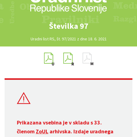
Številka 97
Uradni list RS, št. 97/2021 z dne 18. 6. 2021
Prikazana vsebina je v skladu s 33.
členom
ZoUL
arhivska. Izdaje uradnega