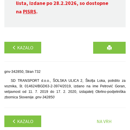
lista, izdane po 28.2.2026, so dostopne
na
PISRS
.
KAZALO
gnv-342850, Stran 732
SD TRANSPORT d.o.o., ŠOLSKA ULICA 2, Škofja Loka, potrdilo za
voznika, št. 014624/BGD63-2-3974/2019, izdano na ime Petrović Goran,
veljavnost od 11. 7. 2019 do 17. 2. 2020, izdajatelj Obrtno-podjetniška
zbornica Slovenije.
gnv-342850
KAZALO
NA VRH