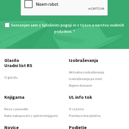
Seznanjen sem s
Splošnimi pogoji
in z
Izjavo o varstvu osebnih
podatkov
. *
Glasilo
Izobraževanja
Uradni list RS
Aktualna izobraževanja
O glasilu
Izobraževanja po meri
Najem dvorane
Knjigarna
UL info tok
Novo v ponudbi
O storitvi
Kako nakupovati v spletni knjigarni
Preizkusi brezplačno
Novice
Podjetje