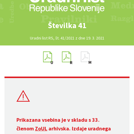
Številka 41
Uradni list RS, št. 41/2021 z dne 19. 3. 2021
Prikazana vsebina je v skladu s 33.
členom
ZoUL
arhivska. Izdaje uradnega