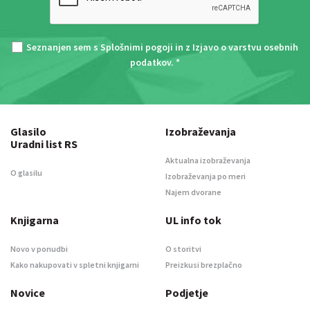
Seznanjen sem s
Splošnimi pogoji
in z
Izjavo o varstvu osebnih
podatkov
. *
Glasilo
Izobraževanja
Uradni list RS
Aktualna izobraževanja
O glasilu
Izobraževanja po meri
Najem dvorane
Knjigarna
UL info tok
Novo v ponudbi
O storitvi
Kako nakupovati v spletni knjigarni
Preizkusi brezplačno
Novice
Podjetje