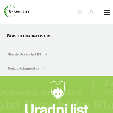
G
LASILO URADNI LIST RS
Glasilo Uradni list RS
Preklic dokumentov