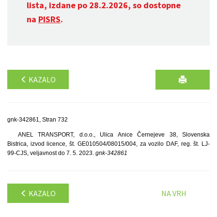
lista, izdane po 28.2.2026, so dostopne
na
PISRS
.
KAZALO
gnk-342861, Stran 732
ANEL TRANSPORT, d.o.o., Ulica Anice Černejeve 38, Slovenska
Bistrica, izvod licence, št. GE010504/08015/004, za vozilo DAF, reg. št. LJ-
99-CJS, veljavnost do 7. 5. 2023.
gnk-342861
KAZALO
NA VRH