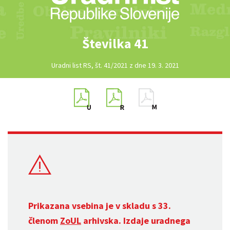
Številka 41
Uradni list RS, št. 41/2021 z dne 19. 3. 2021
Prikazana vsebina je v skladu s 33.
členom
ZoUL
arhivska. Izdaje uradnega