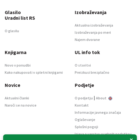
Glasilo
Izobraževanja
Uradni list RS
Aktualna izobraževanja
O glasilu
Izobraževanja po meri
Najem dvorane
Knjigarna
UL info tok
Novo v ponudbi
O storitvi
Kako nakupovati v spletni knjigarni
Preizkusi brezplačno
Novice
Podjetje
|
Aktualni članki
O podjetju
About
Naroči se na novice
Kontakt
Informacije javnega značaja
Oglaševanje
Splošni pogoji
Izjava o varstvu osebnih podatkov