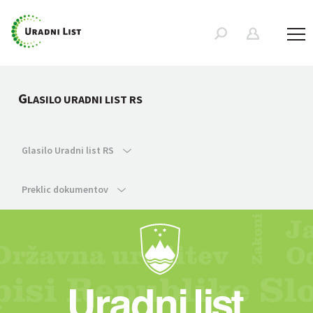
G
LASILO URADNI LIST RS
Glasilo Uradni list RS
Preklic dokumentov