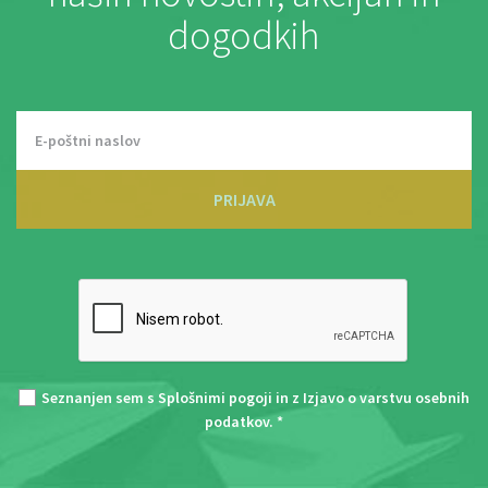
dogodkih
PRIJAVA
Seznanjen sem s
Splošnimi pogoji
in z
Izjavo o varstvu osebnih
podatkov
. *