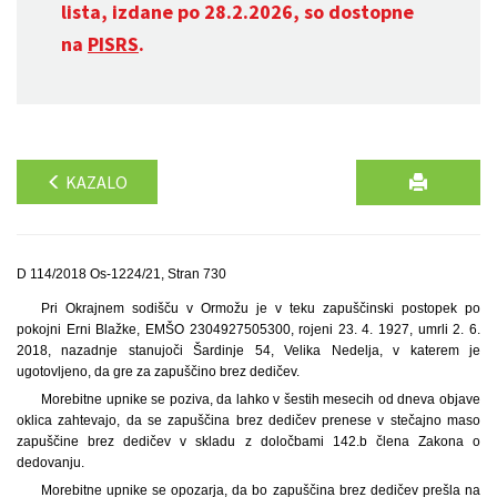
lista, izdane po 28.2.2026, so dostopne
na
PISRS
.
KAZALO
D 114/2018 Os-1224/21, Stran 730
Pri Okrajnem sodišču v Ormožu je v teku zapuščinski postopek po
pokojni Erni Blažke, EMŠO 2304927505300, rojeni 23. 4. 1927, umrli 2. 6.
2018, nazadnje stanujoči Šardinje 54, Velika Nedelja, v katerem je
ugotovljeno, da gre za zapuščino brez dedičev.
Morebitne upnike se poziva, da lahko v šestih mesecih od dneva objave
oklica zahtevajo, da se zapuščina brez dedičev prenese v stečajno maso
zapuščine brez dedičev v skladu z določbami 142.b člena Zakona o
dedovanju.
Morebitne upnike se opozarja, da bo zapuščina brez dedičev prešla na