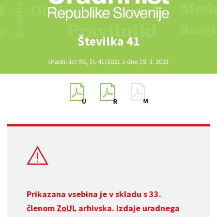
Številka 41
Uradni list RS, št. 41/2021 z dne 19. 3. 2021
Prikazana vsebina je v skladu s 33.
členom
ZoUL
arhivska. Izdaje uradnega