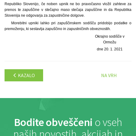
Republiko Slovenijo, če noben upnik ne bo pravočasno vložil zahteve za
prenos te zapuščine v stečajno maso stečaja zapuščine in da Republika
Slovenija ne odgovarja za zapustničine dolgove.
Morebitni upniki lahko pri zapuščinskem sodišču pridobijo podatke o
premoženju, ki sestavlja zapuščino in zapustničinih obveznostih.
Okrajno sodišče v
Ormožu
dne 20. 1. 2021
KAZALO
NA VRH
Bodite obveščeni
o vseh
naših novostih, akcijah in