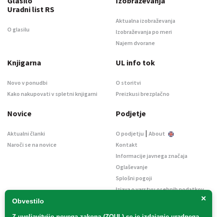
Glasilo
Izobraževanja
Uradni list RS
Aktualna izobraževanja
O glasilu
Izobraževanja po meri
Najem dvorane
Knjigarna
UL info tok
Novo v ponudbi
O storitvi
Kako nakupovati v spletni knjigarni
Preizkusi brezplačno
Novice
Podjetje
|
Aktualni članki
O podjetju
About
Naroči se na novice
Kontakt
Informacije javnega značaja
Oglaševanje
Splošni pogoji
Izjava o varstvu osebnih podatkov
×
E-dražbe
Obvestilo
Z uveljavitvijo
novega zakona (ZOUL)
se je
izdajanje uradnega