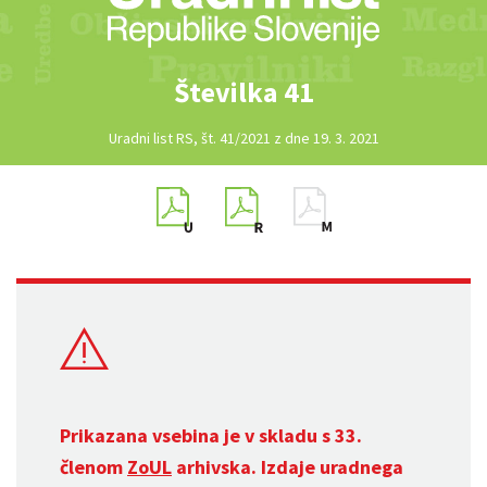
Številka 41
Uradni list RS, št. 41/2021 z dne 19. 3. 2021
Prikazana vsebina je v skladu s 33.
členom
ZoUL
arhivska. Izdaje uradnega