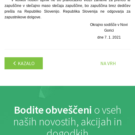
V kolikor noben upnik ne bo pravočasno vložil zahteve za prenos te
zapuščine v stečajno maso stečaja zapuščine, bo zapuščina brez dedičev
prešla na Republiko Slovenijo. Republika Slovenija ne odgovarja za
zapustnikove dolgove.
Okrajno sodišče v Novi
Gorici
dne 7. 1. 2021
KAZALO
NA VRH
Bodite obveščeni
o vseh
naših novostih, akcijah in
dogodkih