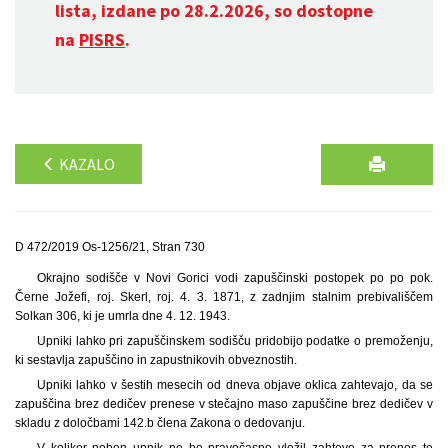
lista, izdane po 28.2.2026, so dostopne
na
PISRS
.
KAZALO
D 472/2019 Os-1256/21, Stran 730
Okrajno sodišče v Novi Gorici vodi zapuščinski postopek po po pok.
Černe Jožefi, roj. Skerl, roj. 4. 3. 1871, z zadnjim stalnim prebivališčem
Solkan 306, ki je umrla dne 4. 12. 1943.
Upniki lahko pri zapuščinskem sodišču pridobijo podatke o premoženju,
ki sestavlja zapuščino in zapustnikovih obveznostih.
Upniki lahko v šestih mesecih od dneva objave oklica zahtevajo, da se
zapuščina brez dedičev prenese v stečajno maso zapuščine brez dedičev v
skladu z določbami 142.b člena Zakona o dedovanju.