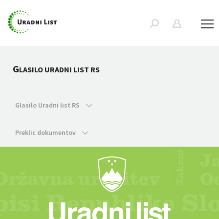
G
LASILO URADNI LIST RS
Glasilo Uradni list RS
Preklic dokumentov