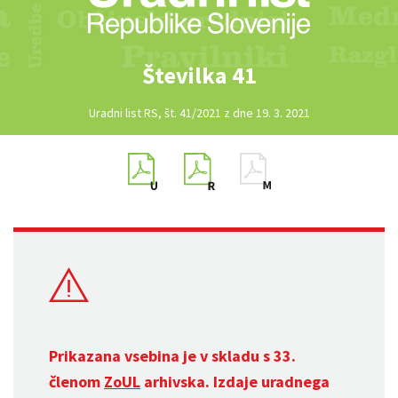
Številka 41
Uradni list RS, št. 41/2021 z dne 19. 3. 2021
Prikazana vsebina je v skladu s 33.
členom
ZoUL
arhivska. Izdaje uradnega