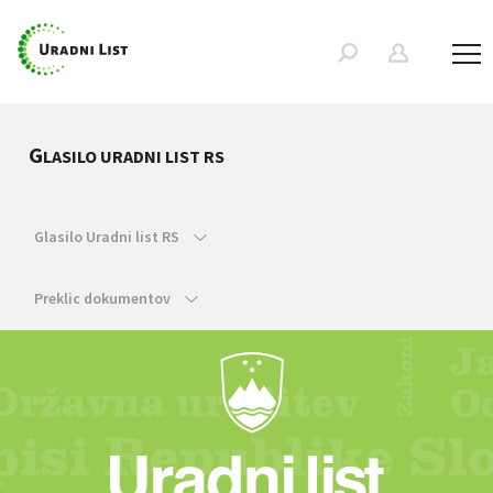
G
LASILO URADNI LIST RS
Glasilo Uradni list RS
Preklic dokumentov