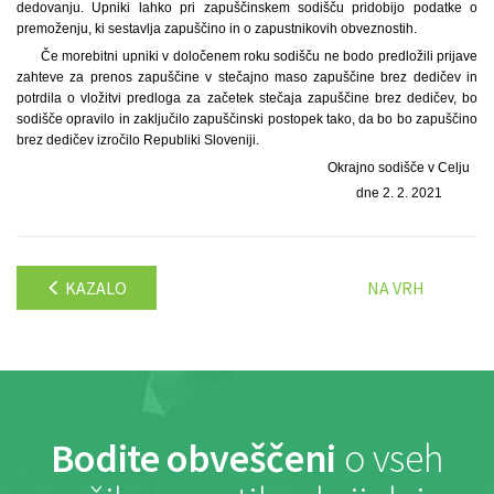
dedovanju. Upniki lahko pri zapuščinskem sodišču pridobijo podatke o
premoženju, ki sestavlja zapuščino in o zapustnikovih obveznostih.
Če morebitni upniki v določenem roku sodišču ne bodo predložili prijave
zahteve za prenos zapuščine v stečajno maso zapuščine brez dedičev in
potrdila o vložitvi predloga za začetek stečaja zapuščine brez dedičev, bo
sodišče opravilo in zaključilo zapuščinski postopek tako, da bo bo zapuščino
brez dedičev izročilo Republiki Sloveniji.
Okrajno sodišče v Celju
dne 2. 2. 2021
KAZALO
NA VRH
Bodite obveščeni
o vseh