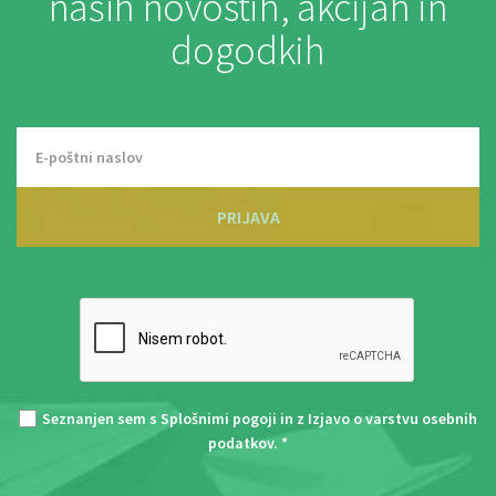
naših novostih, akcijah in
dogodkih
PRIJAVA
Seznanjen sem s
Splošnimi pogoji
in z
Izjavo o varstvu osebnih
podatkov
. *