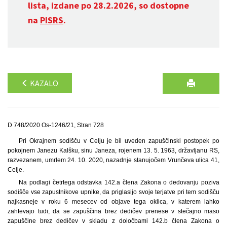
lista, izdane po 28.2.2026, so dostopne
na
PISRS
.
KAZALO
D 748/2020 Os-1246/21, Stran 728
Pri Okrajnem sodišču v Celju je bil uveden zapuščinski postopek po
pokojnem Janezu Kalšku, sinu Janeza, rojenem 13. 5. 1963, državljanu RS,
razvezanem, umrlem 24. 10. 2020, nazadnje stanujočem Vrunčeva ulica 41,
Celje.
Na podlagi četrtega odstavka 142.a člena Zakona o dedovanju poziva
sodišče vse zapustnikove upnike, da priglasijo svoje terjatve pri tem sodišču
najkasneje v roku 6 mesecev od objave tega oklica, v katerem lahko
zahtevajo tudi, da se zapuščina brez dedičev prenese v stečajno maso
zapuščine brez dedičev v skladu z določbami 142.b člena Zakona o