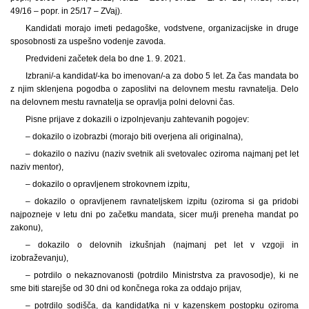
49/16 – popr. in 25/17 – ZVaj).
Kandidati morajo imeti pedagoške, vodstvene, organizacijske in druge
sposobnosti za uspešno vodenje zavoda.
Predvideni začetek dela bo dne 1. 9. 2021.
Izbrani/-a kandidat/-ka bo imenovan/-a za dobo 5 let. Za čas mandata bo
z njim sklenjena pogodba o zaposlitvi na delovnem mestu ravnatelja. Delo
na delovnem mestu ravnatelja se opravlja polni delovni čas.
Pisne prijave z dokazili o izpolnjevanju zahtevanih pogojev:
– dokazilo o izobrazbi (morajo biti overjena ali originalna),
– dokazilo o nazivu (naziv svetnik ali svetovalec oziroma najmanj pet let
naziv mentor),
– dokazilo o opravljenem strokovnem izpitu,
– dokazilo o opravljenem ravnateljskem izpitu (oziroma si ga pridobi
najpozneje v letu dni po začetku mandata, sicer mu/ji preneha mandat po
zakonu),
– dokazilo o delovnih izkušnjah (najmanj pet let v vzgoji in
izobraževanju),
– potrdilo o nekaznovanosti (potrdilo Ministrstva za pravosodje), ki ne
sme biti starejše od 30 dni od končnega roka za oddajo prijav,
– potrdilo sodišča, da kandidat/ka ni v kazenskem postopku oziroma