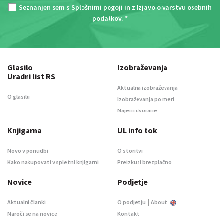
Seznanjen sem s
Splošnimi pogoji
in z
Izjavo o varstvu osebnih
podatkov
. *
Glasilo
Izobraževanja
Uradni list RS
Aktualna izobraževanja
O glasilu
Izobraževanja po meri
Najem dvorane
Knjigarna
UL info tok
Novo v ponudbi
O storitvi
Kako nakupovati v spletni knjigarni
Preizkusi brezplačno
Novice
Podjetje
|
Aktualni članki
O podjetju
About
Naroči se na novice
Kontakt