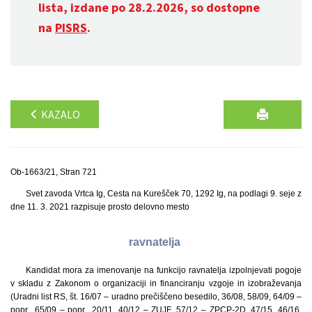
lista, izdane po 28.2.2026, so dostopne
na
PISRS
.
KAZALO
Ob-1663/21, Stran 721
Svet zavoda Vrtca Ig, Cesta na Kurešček 70, 1292 Ig, na podlagi 9. seje z
dne 11. 3. 2021 razpisuje prosto delovno mesto
ravnatelja
Kandidat mora za imenovanje na funkcijo ravnatelja izpolnjevati pogoje
v skladu z Zakonom o organizaciji in financiranju vzgoje in izobraževanja
(Uradni list RS, št. 16/07 – uradno prečiščeno besedilo, 36/08, 58/09, 64/09 –
popr., 65/09 – popr., 20/11, 40/12 – ZUJF, 57/12 – ZPCP-2D, 47/15, 46/16,