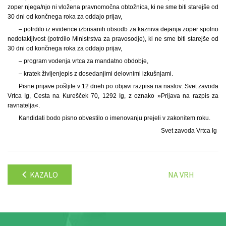
zoper njega/njo ni vložena pravnomočna obtožnica, ki ne sme biti starejše od
30 dni od končnega roka za oddajo prijav,
– potrdilo iz evidence izbrisanih obsodb za kazniva dejanja zoper spolno
nedotakljivost (potrdilo Ministrstva za pravosodje), ki ne sme biti starejše od
30 dni od končnega roka za oddajo prijav,
– program vodenja vrtca za mandatno obdobje,
– kratek življenjepis z dosedanjimi delovnimi izkušnjami.
Pisne prijave pošljite v 12 dneh po objavi razpisa na naslov: Svet zavoda
Vrtca Ig, Cesta na Kurešček 70, 1292 Ig, z oznako »Prijava na razpis za
ravnatelja«.
Kandidati bodo pisno obvestilo o imenovanju prejeli v zakonitem roku.
Svet zavoda Vrtca Ig
KAZALO
NA VRH