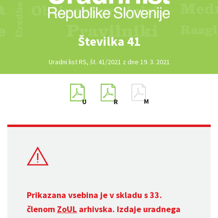
Številka 41
Uradni list RS, št. 41/2021 z dne 19. 3. 2021
Prikazana vsebina je v skladu s 33.
členom
ZoUL
arhivska. Izdaje uradnega