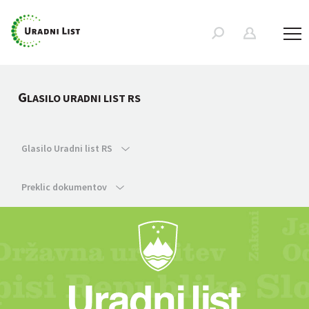
G
LASILO URADNI LIST RS
Glasilo Uradni list RS
Preklic dokumentov