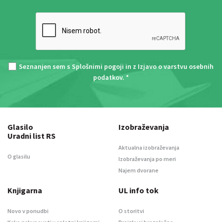
Seznanjen sem s
Splošnimi pogoji
in z
Izjavo o varstvu osebnih
podatkov
. *
Glasilo
Izobraževanja
Uradni list RS
Aktualna izobraževanja
O glasilu
Izobraževanja po meri
Najem dvorane
Knjigarna
UL info tok
Novo v ponudbi
O storitvi