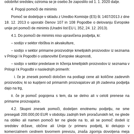
odobritvi sredstev, oziroma se je osebo že zaposlilo od 1. 1. 2020 dalje.
4. Pogoji pomoči de minimis
Pomoč se dodeljuje v skladu z Uredbo Komisije (ES) št. 1407/2013 z dne
18. 12. 2013 o uporabi členov 107 in 108 Pogodbe o delovanju Evropske
unije pri pomoči de minimis (Uradni list EU L 352, 24. 12. 2013).
4.1. Do pomoči de minimis niso upravičena podjetja, ki:
– sodijo v sektor ribištva in akvakulture,
– sodijo v sektor primarne proizvodnje kmetijskih proizvodov iz seznama
v Prilogi I k Pogodbi o ustanovitvi Evropske skupnosti,
– sodijo v sektor predelave in trženja kmetijskih proizvodov iz seznama v
Prilogi I k Pogodbi v naslednjih primerih:
i. če je znesek pomoči določen na podlagi cene ali količine zadevnih
proizvodov, ki so kupljeni od primarnih proizvajalcev ali jih zadevna podjetja
dajo na trg,
ii. če je pomoč pogojena s
tem, da se delno ali v celoti prenese na
primarne proizvajalce.
4.2. Skupni znesek pomoči, dodeljen enotnemu podjetju, ne sme
presegati 200.000,00 EUR v obdobju zadnjih treh proračunskih let, ne glede
na obliko ali namen pomoči ter ne glede na to, ali se pomoč dodeli iz
sredstev države, občine ali Unije (v primeru podjetij, ki delujejo v
komercialnem cestnem tovornem prevozu, znaša zgornja dovoljena meja