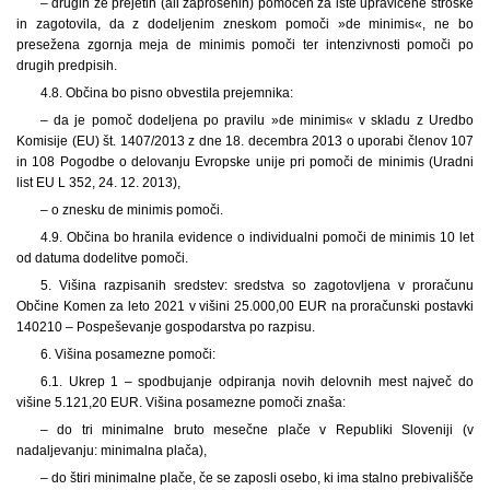
– drugih že prejetih (ali zaprošenih) pomočeh za iste upravičene stroške
in zagotovila, da z dodeljenim zneskom pomoči »de minimis«, ne bo
presežena zgornja meja de minimis pomoči ter intenzivnosti pomoči po
drugih predpisih.
4.8. Občina bo pisno obvestila prejemnika:
– da je pomoč dodeljena po pravilu »de minimis« v skladu z Uredbo
Komisije (EU) št. 1407/2013 z dne 18. decembra 2013 o uporabi členov 107
in 108 Pogodbe o delovanju Evropske unije pri pomoči de minimis (Uradni
list EU L 352, 24. 12. 2013),
– o znesku de minimis pomoči.
4.9. Občina bo hranila evidence o individualni pomoči de minimis 10 let
od datuma dodelitve pomoči.
5. Višina razpisanih sredstev: sredstva so zagotovljena v proračunu
Občine Komen za leto 2021 v višini 25.000,00 EUR na proračunski postavki
140210 – Pospeševanje gospodarstva po razpisu.
6. Višina posamezne pomoči:
6.1. Ukrep 1 – spodbujanje odpiranja novih delovnih mest največ do
višine 5.121,20 EUR. Višina posamezne pomoči znaša:
– do tri minimalne bruto mesečne plače v Republiki Sloveniji (v
nadaljevanju: minimalna plača),
– do štiri minimalne plače, če se zaposli osebo, ki ima stalno prebivališče