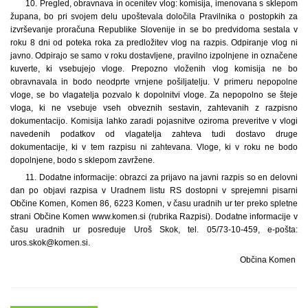
10. Pregled, obravnava in ocenitev vlog: komisija, imenovana s sklepom
župana, bo pri svojem delu upoštevala določila Pravilnika o postopkih za
izvrševanje proračuna Republike Slovenije in se bo predvidoma sestala v
roku 8 dni od poteka roka za predložitev vlog na razpis. Odpiranje vlog ni
javno. Odpirajo se samo v roku dostavljene, pravilno izpolnjene in označene
kuverte, ki vsebujejo vloge. Prepozno vloženih vlog komisija ne bo
obravnavala in bodo neodprte vrnjene pošiljatelju. V primeru nepopolne
vloge, se bo vlagatelja pozvalo k dopolnitvi vloge. Za nepopolno se šteje
vloga, ki ne vsebuje vseh obveznih sestavin, zahtevanih z razpisno
dokumentacijo. Komisija lahko zaradi pojasnitve oziroma preveritve v vlogi
navedenih podatkov od vlagatelja zahteva tudi dostavo druge
dokumentacije, ki v tem razpisu ni zahtevana. Vloge, ki v roku ne bodo
dopolnjene, bodo s sklepom zavržene.
11. Dodatne informacije: obrazci za prijavo na javni razpis so en delovni
dan po objavi razpisa v Uradnem listu RS dostopni v sprejemni pisarni
Občine Komen, Komen 86, 6223 Komen, v času uradnih ur ter preko spletne
strani Občine Komen www.komen.si (rubrika Razpisi). Dodatne informacije v
času uradnih ur posreduje Uroš Skok, tel. 05/73-10-459, e-pošta:
uros.skok@komen.si.
Občina Komen