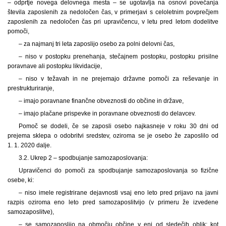
– odprtje novega delovnega mesta – se ugotavlja na osnovi povečanja
števila zaposlenih za nedoločen čas, v primerjavi s celoletnim povprečjem
zaposlenih za nedoločen čas pri upravičencu, v letu pred letom dodelitve
pomoči,
– za najmanj tri leta zaposlijo osebo za polni delovni čas,
– niso v postopku prenehanja, stečajnem postopku, postopku prisilne
poravnave ali postopku likvidacije,
– niso v težavah in ne prejemajo državne pomoči za reševanje in
prestrukturiranje,
– imajo poravnane finančne obveznosti do občine in države,
– imajo plačane prispevke in poravnane obveznosti do delavcev.
Pomoč se dodeli, če se zaposli osebo najkasneje v roku 30 dni od
prejema sklepa o odobritvi sredstev, oziroma se je osebo že zaposlilo od
1. 1. 2020 dalje.
3.2. Ukrep 2 – spodbujanje samozaposlovanja:
Upravičenci do pomoči za spodbujanje samozaposlovanja so fizične
osebe, ki:
– niso imele registrirane dejavnosti vsaj eno leto pred prijavo na javni
razpis oziroma eno leto pred samozaposlitvijo (v primeru že izvedene
samozaposlitve),
– se samozaposlijo na območju občine v eni od sledečih oblik: kot