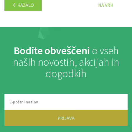
KAZALO
NA VRH
Bodite obveščeni
o vseh
naših novostih, akcijah in
dogodkih
PRIJAVA