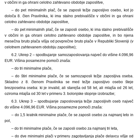
v občini in ga ohrani celotno zahtevano obdobje zaposlitve,
– do pet minimalnih plač, če se zaposli težje zaposljivo osebo, kot jo
določa 8. člen Pravilnika, ki ima stalno prebivališče v občini in ga ohrani
celotno zahtevano obdobje zaposlitve,
– do pet minimalnih plač, če se zaposli osebo, ki ima stalno prebivališče
v občini in ga ohrani celotno zahtevano obdobje zaposlitve, in bo njena
mesečna bruto plača višja od povprečne bruto plače v Republiki Sloveniji (v
celotnem zahtevanem obdobju zaposlitve);
6.2. Ukrep 2 – spodbujanje samozaposlovanja največ do višine 4.096,96
EUR. Višina posamezne pomoči znaša:
– do tri minimalne plače,
– do štiri minimalne plače, če se samozaposli težje zaposljiva oseba.
Skladno z 8. členom Pravilnika se med težje zaposljivo osebo šteje
brezposelna oseba: ki je invalid, ali starejša od 58 let, ali mlajša od 26 let,
oziroma mlajša od 30 let v primeru 3. bolonjske stopnje izobrazbe;
6.3. Ukrep 3 – spodbujanje zaposlovanja težje zaposljivih oseb največ
do višine 4.096,96 EUR. Višina posamezne pomoči znaša:
– do 1,5 kratnik minimalne plače, če se zaposli osebo za najmanj leto in
pol,
– do tri minimalne plače, če se zaposli osebo za najmanj tri leta,
– do dve minimalni plači v primeru zagotavljanja plače delavcu višje od