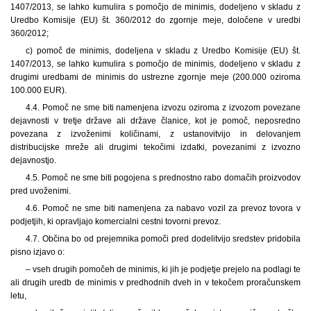
1407/2013, se lahko kumulira s pomočjo de minimis, dodeljeno v skladu z
Uredbo Komisije (EU) št. 360/2012 do zgornje meje, določene v uredbi
360/2012;
c) pomoč de minimis, dodeljena v skladu z Uredbo Komisije (EU) št.
1407/2013, se lahko kumulira s pomočjo de minimis, dodeljeno v skladu z
drugimi uredbami de minimis do ustrezne zgornje meje (200.000 oziroma
100.000 EUR).
4.4. Pomoč ne sme biti namenjena izvozu oziroma z izvozom povezane
dejavnosti v tretje države ali države članice, kot je pomoč, neposredno
povezana z izvoženimi količinami, z ustanovitvijo in delovanjem
distribucijske mreže ali drugimi tekočimi izdatki, povezanimi z izvozno
dejavnostjo.
4.5. Pomoč ne sme biti pogojena s prednostno rabo domačih proizvodov
pred uvoženimi.
4.6. Pomoč ne sme biti namenjena za nabavo vozil za prevoz tovora v
podjetjih, ki opravljajo komercialni cestni tovorni prevoz.
4.7. Občina bo od prejemnika pomoči pred dodelitvijo sredstev pridobila
pisno izjavo o:
– vseh drugih pomočeh de minimis, ki jih je podjetje prejelo na podlagi te
ali drugih uredb de minimis v predhodnih dveh in v tekočem proračunskem
letu,