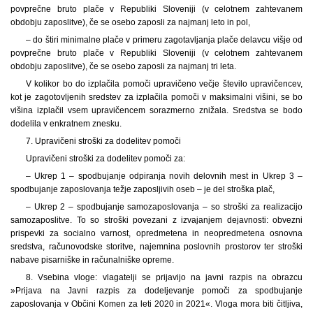
povprečne bruto plače v Republiki Sloveniji (v celotnem zahtevanem
obdobju zaposlitve), če se osebo zaposli za najmanj leto in pol,
– do štiri minimalne plače v primeru zagotavljanja plače delavcu višje od
povprečne bruto plače v Republiki Sloveniji (v celotnem zahtevanem
obdobju zaposlitve), če se osebo zaposli za najmanj tri leta.
V kolikor bo do izplačila pomoči upravičeno večje število upravičencev,
kot je zagotovljenih sredstev za izplačila pomoči v maksimalni višini, se bo
višina izplačil vsem upravičencem sorazmerno znižala. Sredstva se bodo
dodelila v enkratnem znesku.
7. Upravičeni stroški za dodelitev pomoči
Upravičeni stroški za dodelitev pomoči za:
– Ukrep 1 – spodbujanje odpiranja novih delovnih mest in Ukrep 3 –
spodbujanje zaposlovanja težje zaposljivih oseb – je del stroška plač,
– Ukrep 2 – spodbujanje samozaposlovanja – so stroški za realizacijo
samozaposlitve. To so stroški povezani z izvajanjem dejavnosti: obvezni
prispevki za socialno varnost, opredmetena in neopredmetena osnovna
sredstva, računovodske storitve, najemnina poslovnih prostorov ter stroški
nabave pisarniške in računalniške opreme.
8. Vsebina vloge: vlagatelji se prijavijo na javni razpis na obrazcu
»Prijava na Javni razpis za dodeljevanje pomoči za spodbujanje
zaposlovanja v Občini Komen za leti 2020 in 2021«. Vloga mora biti čitljiva,