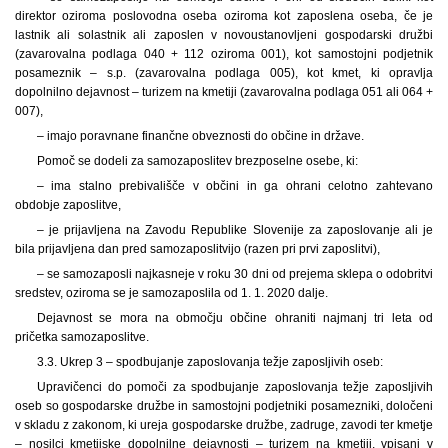
direktor oziroma poslovodna oseba oziroma kot zaposlena oseba, če je
lastnik ali solastnik ali zaposlen v novoustanovljeni gospodarski družbi
(zavarovalna podlaga 040 + 112 oziroma 001), kot samostojni podjetnik
posameznik – s.p. (zavarovalna podlaga 005), kot kmet, ki opravlja
dopolnilno dejavnost – turizem na kmetiji (zavarovalna podlaga 051 ali 064 +
007),
– imajo poravnane finančne obveznosti do občine in države.
Pomoč se dodeli za samozaposlitev brezposelne osebe, ki:
– ima stalno prebivališče v občini in ga ohrani celotno zahtevano
obdobje zaposlitve,
– je prijavljena na Zavodu Republike Slovenije za zaposlovanje ali je
bila prijavljena dan pred samozaposlitvijo (razen pri prvi zaposlitvi),
– se samozaposli najkasneje v roku 30 dni od prejema sklepa o odobritvi
sredstev, oziroma se je samozaposlila od 1. 1. 2020 dalje.
Dejavnost se mora na območju občine ohraniti najmanj tri leta od
pričetka samozaposlitve.
3.3. Ukrep 3 – spodbujanje zaposlovanja težje zaposljivih oseb:
Upravičenci do pomoči za spodbujanje zaposlovanja težje zaposljivih
oseb so gospodarske družbe in samostojni podjetniki posamezniki, določeni
v skladu z zakonom, ki ureja gospodarske družbe, zadruge, zavodi ter kmetje
– nosilci kmetijske dopolnilne dejavnosti – turizem na kmetiji, vpisani v