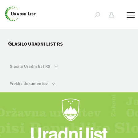
G
LASILO URADNI LIST RS
Glasilo Uradni list RS
Preklic dokumentov