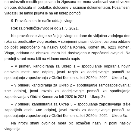
na ustreznih mestih podpisana in žigosana ter mora vsebovati vse obvezne
priloge, dokazila in podatke, določene v razpisni dokumentaciji. Posamezni
vlagatelj se lahko prijavi le na en ukrep pomoči.
9. Pravočasnost in način oddaje vloge
Rok za predložitev vlog je do 21. 5. 2021.
Kot pravočasne vloge se štejejo vloge oddane do vključno zadnjega dne
roka za predložitev vlog osebno v sprejemni pisarni občine, oziroma oddane
po pošti priporočeno na naslov Občina Komen, Komen 86, 6223 Komen.
Vloga, oddana na obrazcu, mora biti dostavljena v zapečateni ovojnici. Na
prednji strani mora biti na vidnem mestu napis:
– v primeru kandidiranja za Ukrep 1 – spodbujanje odpiranja novih
delovnih mest: »ne odpiraj, javni razpis za dodeljevanje pomoči za
spodbujanje zaposlovanja v Občini Komen za leti 2020 in 2021 – Ukrep 1«,
– v primeru kandidiranja za Ukrep 2 – spodbujanje samozaposlovanja:
»ne odpiraj, javni razpis za dodeljevanje pomoči za spodbujanje
zaposlovanja v Občini Komen za leti 2020 in 2021 – Ukrep 2«,
– v primeru kandidiranja za Ukrep 3 – spodbujanje zaposlovanja težje
zaposljivih oseb: »ne odpiraj, javni razpis za dodeljevanje pomoči za
spodbujanje zaposlovanja v Občini Komen za leti 2020 in 2021 – Ukrep 3«.
Na hrbtni strani ovojnice mora biti označen naziv in polni naslov
vlagatelja.