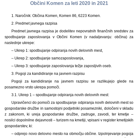
Občini Komen za leti 2020 in 2021
1. Naročnik: Občina Komen, Komen 86, 6223 Komen.
2. Predmet javnega razpisa
Predmet javnega razpisa je dodelitev nepovratnih finančnih sredstev za
spodbujanje zaposlovanja v Občini Komen (v nadaljevanju: občina) za
naslednje ukrepe:
– Ukrep 1: spodbujanje odpiranja novih delovnih mest,
– Ukrep 2: spodbujanje samozaposlovanja,
– Ukrep 3: spodbujanje zaposlovanja težje zaposljivih oseb.
3. Pogoji za kandidiranje na javnem razpisu
Pogoji za kandidiranje na javnem razpisu se razlikujejo glede na
posamezno vrsto ukrepa pomoči.
3.1. Ukrep 1 – spodbujanje odpiranja novih delovnih mest:
Upravičenci do pomoči za spodbujanje odpiranja novih delovnih mest so
gospodarske družbe in samostojni podjetniki posamezniki, določeni v skladu
z zakonom, ki ureja gospodarske družbe, zadruge, zavodi, ter kmetje –
nosilci dopolnilne dejavnosti – turizem na kmetiji, vpisani v register kmetijskih
gospodarstev, ki:
– odprejo novo delovno mesto na območju občine. Izpolnjevanje pogoja