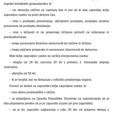
register kmetijskih gospodarstev, ki:
– na območju občine za najmanj leto in pol ali tri leta zaposlijo težje
zaposljivo osebo za polni delovni čas,
– niso v postopku prenehanja, stečajnem postopku, postopku prisilne
poravnave ali postopku likvidacije,
– niso v težavah in ne prejemajo državne pomoči za reševanje in
prestrukturiranje,
– imajo poravnane finančne obveznosti do občine in države,
– imajo plačane prispevke in poravnane obveznosti do delavcev.
Med težje zaposljivo osebo se uvršča brezposelna oseba:
– mlajša od 26 let, oziroma 30 let v primeru 3. bolonjske stopnje
izobrazbe,
– starejša od 58 let,
– ki je invalid, kar se dokazuje z odločbo pristojnega organa.
Pomoč se dodeli za zaposlitev težje zaposljive osebe, ki:
– ima stalno prebivališče v občini,
– je prijavljena na Zavodu Republike Slovenije za zaposlovanje ali je
bila prijavljena preden se jo je zaposlilo (razen pri prvi zaposlitvi),
– se jo bo zaposlilo najkasneje v roku 30 dni od prejema sklepa o