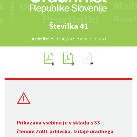
Številka 41
Uradni list RS, št. 41/2021 z dne 19. 3. 2021
Prikazana vsebina je v skladu s 33.
členom
ZoUL
arhivska. Izdaje uradnega