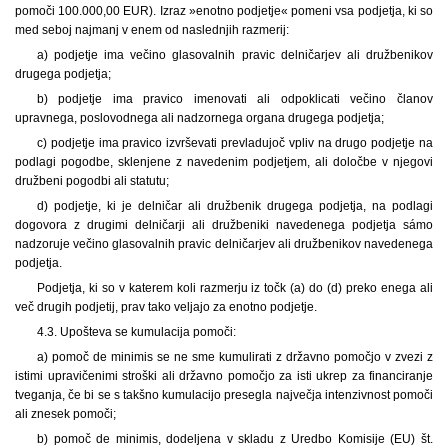
pomoči 100.000,00 EUR). Izraz »enotno podjetje« pomeni vsa podjetja, ki so
med seboj najmanj v enem od naslednjih razmerij:
a) podjetje ima večino glasovalnih pravic delničarjev ali družbenikov
drugega podjetja;
b) podjetje ima pravico imenovati ali odpoklicati večino članov
upravnega, poslovodnega ali nadzornega organa drugega podjetja;
c) podjetje ima pravico izvrševati prevladujoč vpliv na drugo podjetje na
podlagi pogodbe, sklenjene z navedenim podjetjem, ali določbe v njegovi
družbeni pogodbi ali statutu;
d) podjetje, ki je delničar ali družbenik drugega podjetja, na podlagi
dogovora z drugimi delničarji ali družbeniki navedenega podjetja sámo
nadzoruje večino glasovalnih pravic delničarjev ali družbenikov navedenega
podjetja.
Podjetja, ki so v katerem koli razmerju iz točk (a) do (d) preko enega ali
več drugih podjetij, prav tako veljajo za enotno podjetje.
4.3. Upošteva se kumulacija pomoči:
a) pomoč de minimis se ne sme kumulirati z državno pomočjo v zvezi z
istimi upravičenimi stroški ali državno pomočjo za isti ukrep za financiranje
tveganja, če bi se s takšno kumulacijo presegla največja intenzivnost pomoči
ali znesek pomoči;
b) pomoč de minimis, dodeljena v skladu z Uredbo Komisije (EU) št.