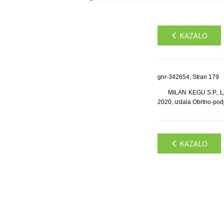
KAZALO
gnr-342654, Stran 179
MILAN KEGU S.P., Lj
2020, izdala Obrtno-pod
KAZALO