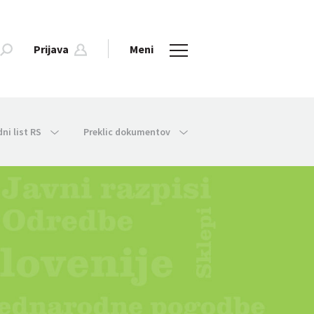
Prijava
Meni
dni list RS
Preklic dokumentov