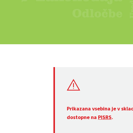
Prikazana vsebina je v skla
dostopne na
PISRS
.