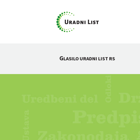
G
LASILO URADNI LIST RS