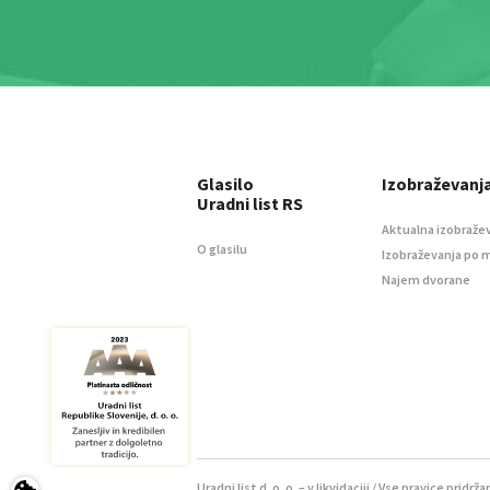
Glasilo
Izobraževanj
Uradni list RS
Aktualna izobraže
O glasilu
Izobraževanja po 
Najem dvorane
Uradni list d. o. o. – v likvidaciji / Vse pravice pridrža