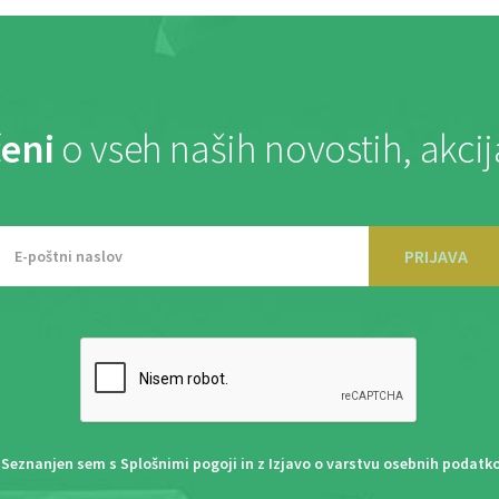
eni
o vseh naših novostih, akci
PRIJAVA
Seznanjen sem s
Splošnimi pogoji
in z
Izjavo o varstvu osebnih podatk