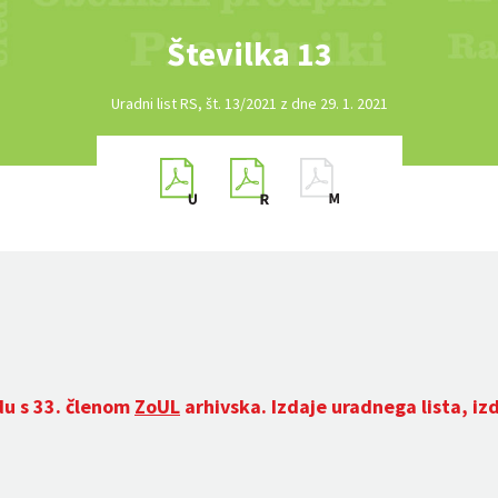
Številka 13
Uradni list RS, št. 13/2021 z dne 29. 1. 2021
du s 33. členom
ZoUL
arhivska. Izdaje uradnega lista, iz