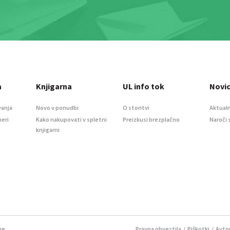
a
Knjigarna
UL info tok
Novi
vanja
Novo v ponudbi
O storitvi
Aktualn
meri
Kako nakupovati v spletni
Preizkusi brezplačno
Naroči 
knjigarni
ne.
Pravna obvestila
/
Piškotki
/ Avtor