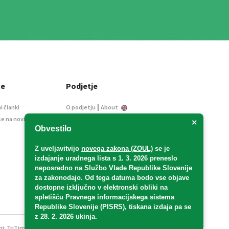
ce
Podjetje
|
i članki
O podjetju
About
se na novice
Kontakt
×
Obvestilo
Informacije javnega
značaja
Z uveljavitvijo
novega zakona (ZOUL)
se je
Oglaševanje
izdajanje uradnega lista s 1. 3. 2026 preneslo
Splošni pogoji
neposredno
na Službo Vlade Republike Slovenije
Izjava o varstvu osebnih
za zakonodajo
. Od tega datuma bodo vse objave
podatkov
dostopne izključno v elektronski obliki na
spletišču Pravnega informacijskega sistema
E-dražbe
Republike Slovenije (PISRS), tiskana izdaja pa se
z 28. 2. 2026 ukinja.
ji:
TriTim spletna agencija
v sodelovanju z 2Mobile