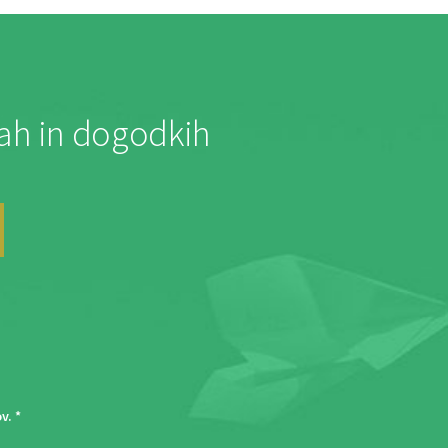
jah in dogodkih
ov
. *