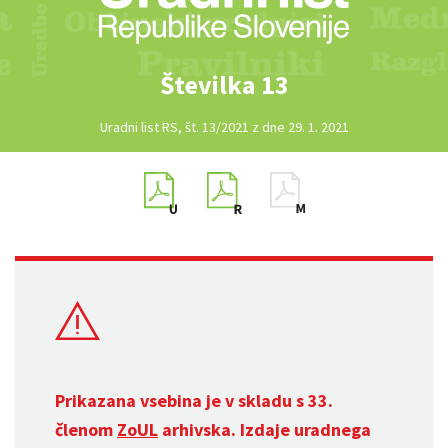
Številka 13
Uradni list RS, št. 13/2021 z dne 29. 1. 2021
Prikazana vsebina je v skladu s 33.
členom
ZoUL
arhivska. Izdaje uradnega