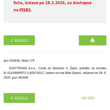
lista, izdane po 28.2.2026, so dostopne
na
PISRS
.
KAZALO
gnz-342646, Stran 179
EASYTRANS d.o.o., Cesta ob železnici 4, Žalec, potrdilo za voznika
št. 014399/RB72-2-6097/2017, izdano na ime Bilal Spahić, veljavno do 28. 9.
2020.
gnz-342646
KAZALO
NA VRH