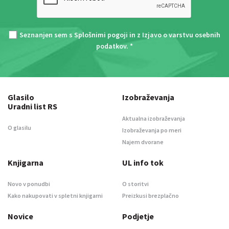
Seznanjen sem s
Splošnimi pogoji
in z
Izjavo o varstvu osebnih
podatkov
. *
Glasilo
Izobraževanja
Uradni list RS
Aktualna izobraževanja
O glasilu
Izobraževanja po meri
Najem dvorane
Knjigarna
UL info tok
Novo v ponudbi
O storitvi
Kako nakupovati v spletni knjigarni
Preizkusi brezplačno
Novice
Podjetje