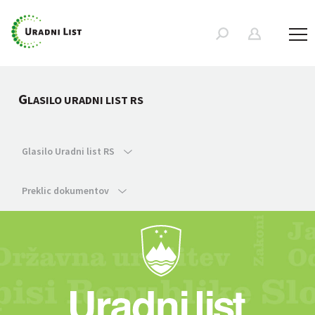
G
LASILO URADNI LIST RS
Glasilo Uradni list RS
Preklic dokumentov