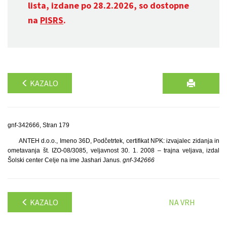
lista, izdane po 28.2.2026, so dostopne
na
PISRS
.
KAZALO
gnf-342666, Stran 179
ANTEH d.o.o., Imeno 36D, Podčetrtek, certifikat NPK: izvajalec zidanja in
ometavanja št. IZO-08/3085, veljavnost 30. 1. 2008 – trajna veljava, izdal
Šolski center Celje na ime Jashari Janus.
gnf-342666
KAZALO
NA VRH