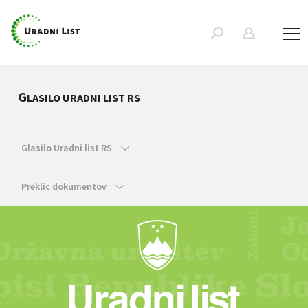
G
LASILO URADNI LIST RS
Glasilo Uradni list RS
Preklic dokumentov