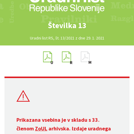
Številka 13
Uradni list RS, št. 13/2021 z dne 29. 1. 2021
Prikazana vsebina je v skladu s 33.
členom
ZoUL
arhivska. Izdaje uradnega