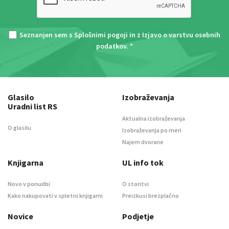
Seznanjen sem s
Splošnimi pogoji
in z
Izjavo o varstvu osebnih
podatkov
. *
Glasilo
Izobraževanja
Uradni list RS
Aktualna izobraževanja
O glasilu
Izobraževanja po meri
Najem dvorane
Knjigarna
UL info tok
Novo v ponudbi
O storitvi
Kako nakupovati v spletni knjigarni
Preizkusi brezplačno
Novice
Podjetje