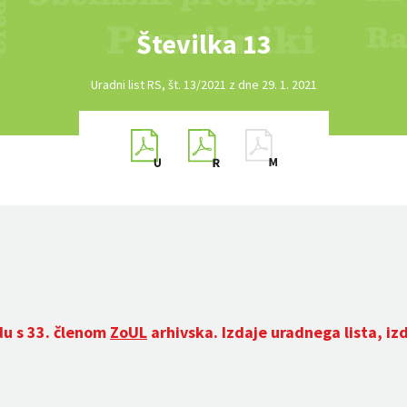
Številka 13
Uradni list RS, št. 13/2021 z dne 29. 1. 2021
du s 33. členom
ZoUL
arhivska. Izdaje uradnega lista, iz