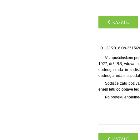
KAZALO
I D 123/2016 Os-3515/20
V zapuščinskem posto
1927, drž. RS, vdova, na
dednega reda in sodišč
dednega reda in s podatk
Sodišče zato poziva 
enem letu od objave teg
Po preteku enoletne
KAZALO