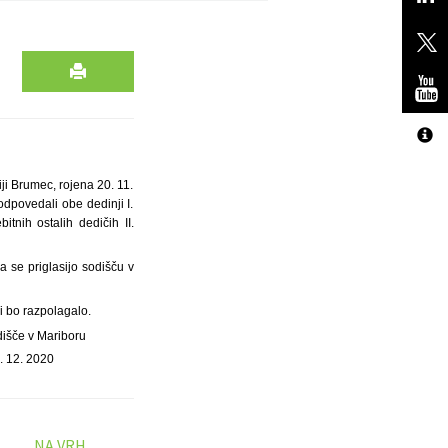
ji Brumec, rojena 20. 11.
odpovedali obe dedinji I.
nih ostalih dedičih II.
da se priglasijo sodišču v
i bo razpolagalo.
dišče v Mariboru
. 12. 2020
NA VRH