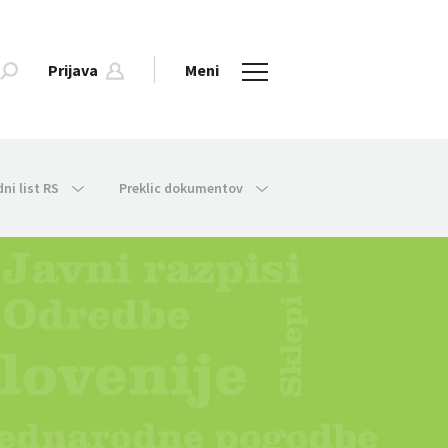
Prijava
Meni
dni list RS
Preklic dokumentov