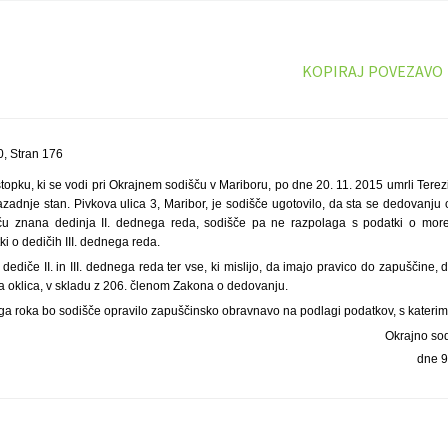
KOPIRAJ POVEZAVO
, Stran 176
pku, ki se vodi pri Okrajnem sodišču v Mariboru, po dne 20. 11. 2015 umrli Terezi
zadnje stan. Pivkova ulica 3, Maribor, je sodišče ugotovilo, da sta se dedovanju 
u znana dedinja II. dednega reda, sodišče pa ne razpolaga s podatki o morebit
i o dedičih III. dednega reda.
dediče II. in III. dednega reda ter vse, ki mislijo, da imajo pravico do zapuščine, 
a oklica, v skladu z 206. členom Zakona o dedovanju.
ga roka bo sodišče opravilo zapuščinsko obravnavo na podlagi podatkov, s katerim
Okrajno so
dne 9