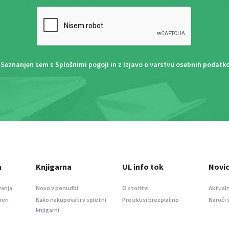
Seznanjen sem s
Splošnimi pogoji
in z
Izjavo o varstvu osebnih podatk
a
Knjigarna
UL info tok
Novi
vanja
Novo v ponudbi
O storitvi
Aktualn
meri
Kako nakupovati v spletni
Preizkusi brezplačno
Naroči 
knjigarni