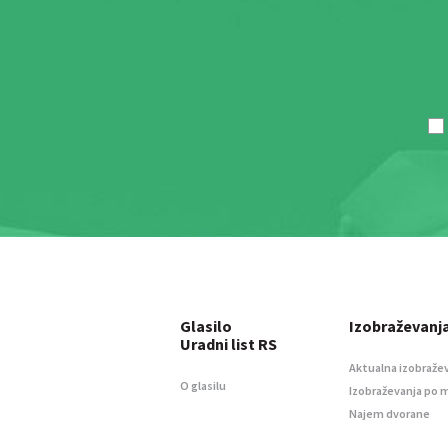
Glasilo
Izobraževanj
Uradni list RS
Aktualna izobraže
O glasilu
Izobraževanja po 
Najem dvorane