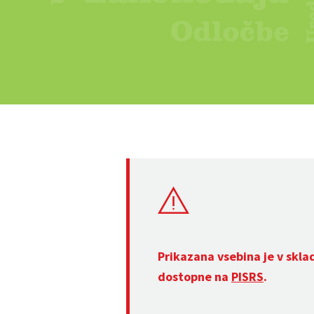
Prikazana vsebina je v skla
dostopne na
PISRS
.