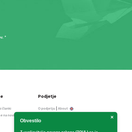
ov
. *
ce
Podjetje
|
i članki
O podjetju
About
se na novice
Kontakt
×
Obvestilo
Informacije javnega
značaja