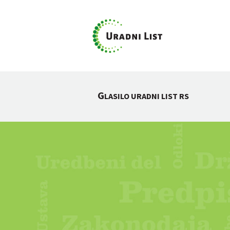
G
LASILO URADNI LIST RS