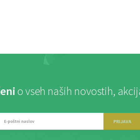
eni
o vseh naših novostih, akci
PRIJAVA