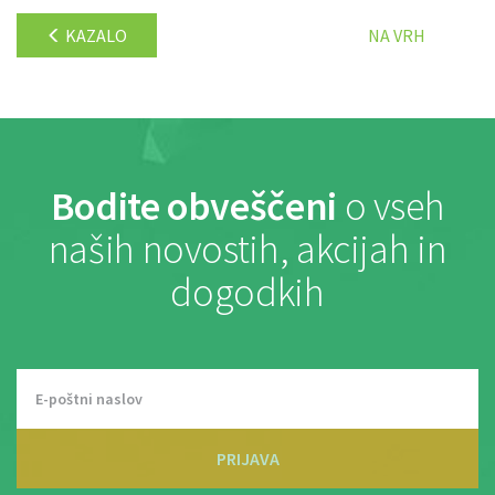
KAZALO
NA VRH
Bodite obveščeni
o vseh
naših novostih, akcijah in
dogodkih
PRIJAVA