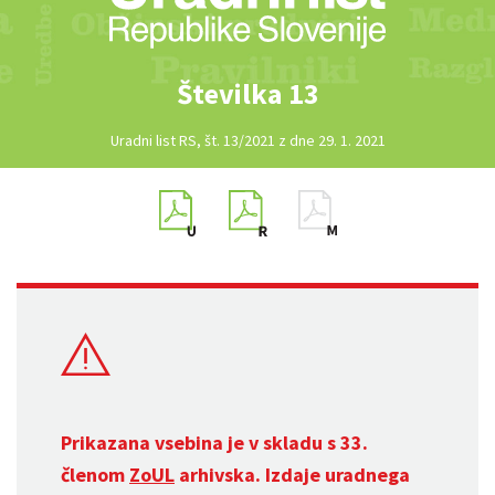
Številka 13
Uradni list RS, št. 13/2021 z dne 29. 1. 2021
Prikazana vsebina je v skladu s 33.
členom
ZoUL
arhivska. Izdaje uradnega