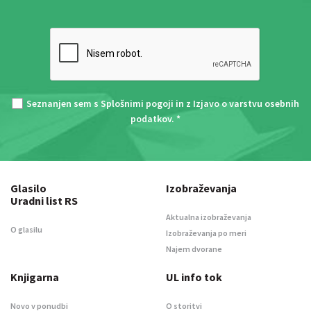
Seznanjen sem s
Splošnimi pogoji
in z
Izjavo o varstvu osebnih
podatkov
. *
Glasilo
Izobraževanja
Uradni list RS
Aktualna izobraževanja
O glasilu
Izobraževanja po meri
Najem dvorane
Knjigarna
UL info tok
Novo v ponudbi
O storitvi