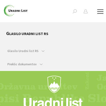
G
LASILO URADNI LIST RS
Glasilo Uradni list RS
Preklic dokumentov