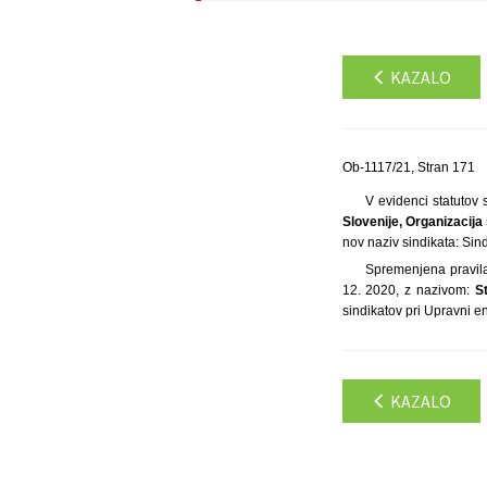
KAZALO
Ob-1117/21, Stran 171
V evidenci statutov s
Slovenije, Organizacij
nov naziv sindikata: Sin
Spremenjena pravila 
12. 2020, z nazivom:
S
sindikatov pri Upravni en
KAZALO