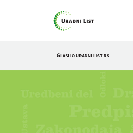
G
LASILO URADNI LIST RS