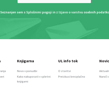
Seznanjen sem s
Splošnimi pogoji
in z
Izjavo o varstvu osebnih podatk
a
Knjigarna
UL info tok
Novi
vanja
Novo v ponudbi
O storitvi
Aktualn
meri
Kako nakupovati v spletni
Preizkusi brezplačno
Naroči 
knjigarni