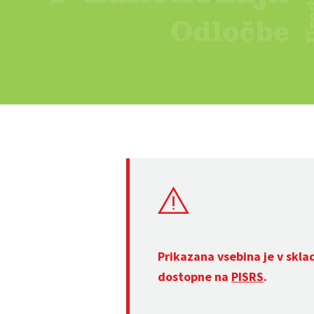
Prikazana vsebina je v skla
dostopne na
PISRS
.