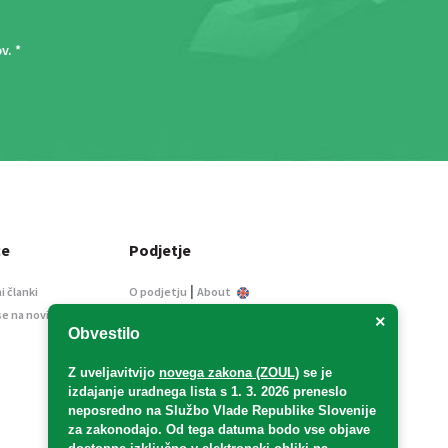
ov
. *
ce
Podjetje
|
i članki
O podjetju
About
se na novice
Kontakt
×
Obvestilo
Informacije javnega
značaja
Z uveljavitvijo
novega zakona (ZOUL)
se je
Oglaševanje
izdajanje uradnega lista s 1. 3. 2026 preneslo
Splošni pogoji
neposredno
na Službo Vlade Republike Slovenije
Izjava o varstvu osebnih
za zakonodajo
. Od tega datuma bodo vse objave
podatkov