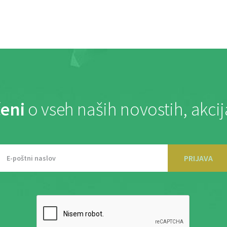
eni
o vseh naših novostih, akci
PRIJAVA