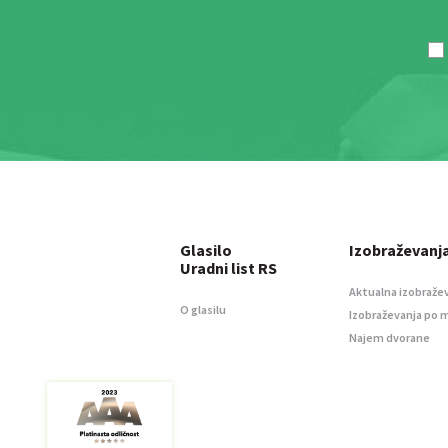
Glasilo
Izobraževanj
Uradni list RS
Aktualna izobraže
O glasilu
Izobraževanja po 
Najem dvorane