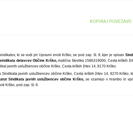
KOPIRAJ POVEZAVO
indikatov, ki se vodi pri Upravni enoti Krško, se pod zap. št. 8, kjer je vpisan
Sind
a sindikata delavcev Občine Krško,
matična številka 1586319000, Cesta krških žrt
dikat javnih uslužbencev občine Krško, Cesta krških žrtev 14, 8170 Krško.
Sindikata javnih uslužbencev občine Krško, Cesta krških žrtev 14, 8270 Krško, ki
tatut Sindikata javnih uslužbencev občine Krško,
se vzamejo v hrambo in vpiš
oti Krško, pod zap. št. 8.