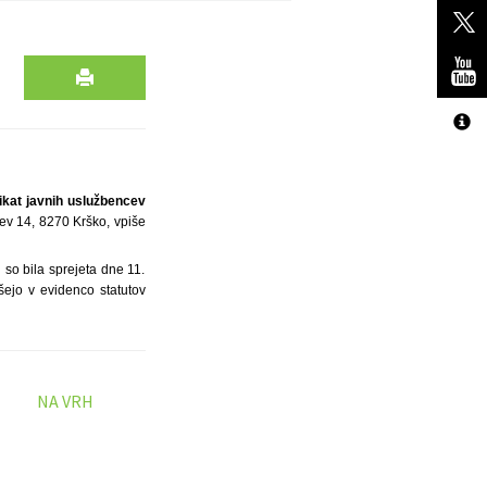
ikat javnih uslužbencev
ev 14, 8270 Krško, vpiše
 so bila sprejeta dne 11.
ejo v evidenco statutov
NA VRH