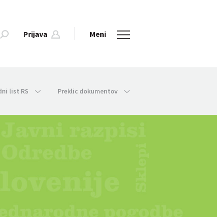
Prijava
Meni
dni list RS
Preklic dokumentov