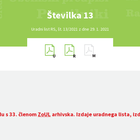
Številka 13
Uradni list RS, št. 13/2021 z dne 29. 1. 2021
du s 33. členom
ZoUL
arhivska. Izdaje uradnega lista, iz