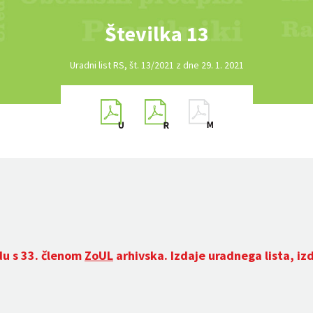
Številka 13
Uradni list RS, št. 13/2021 z dne 29. 1. 2021
du s 33. členom
ZoUL
arhivska. Izdaje uradnega lista, iz