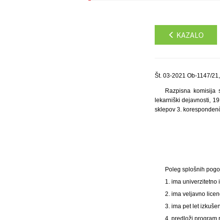
KAZALO
Št. 03-2021 Ob-1147/21,
Razpisna komisija 
lekarniški dejavnosti, 1
sklepov 3. korespondenč
Poleg splošnih pogo
1. ima univerzitetno
2. ima veljavno licen
3. ima pet let izkuše
4. predloži program 