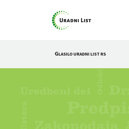
G
LASILO URADNI LIST RS