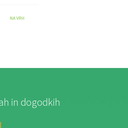
NA VRH
jah in dogodkih