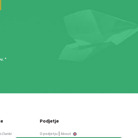
ov
. *
ce
Podjetje
|
i članki
O podjetju
About