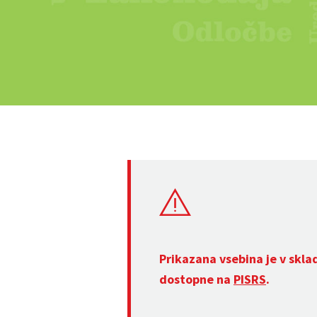
Prikazana vsebina je v skla
dostopne na
PISRS
.