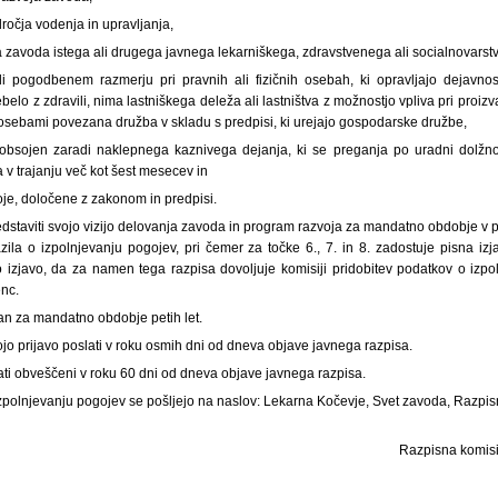
dročja vodenja in upravljanja,
eta zavoda istega ali drugega javnega lekarniškega, zdravstvenega ali socialnovar
i pogodbenem razmerju pri pravnih ali fizičnih osebah, ki opravljajo dejavnost
lo z zdravili, nima lastniškega deleža ali lastništva z možnostjo vpliva pri proizv
i osebami povezana družba v skladu s predpisi, ki urejajo gospodarske družbe,
bsojen zaradi naklepnega kaznivega dejanja, ki se preganja po uradni dolžnost
v trajanju več kot šest mesecev in
oje, določene z zakonom in predpisi.
dstaviti svojo vizijo delovanja zavoda in program razvoja za mandatno obdobje v pis
azila o izpolnjevanju pogojev, pri čemer za točke 6., 7. in 8. zadostuje pisna iz
o izjavo, da za namen tega razpisa dovoljuje komisiji pridobitev podatkov o izpo
nc.
n za mandatno obdobje petih let.
jo prijavo poslati v roku osmih dni od dneva objave javnega razpisa.
ati obveščeni v roku 60 dni od dneva objave javnega razpisa.
 izpolnjevanju pogojev se pošljejo na naslov: Lekarna Kočevje, Svet zavoda, Razpi
Razpisna komisi