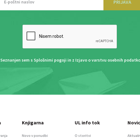
PRIJAVA
Seznanjen sem s
Splošnimi pogoji
in z
Izjavo o varstvu osebnih podatk
a
Knjigarna
UL info tok
Novi
vanja
Novo v ponudbi
O storitvi
Aktualn