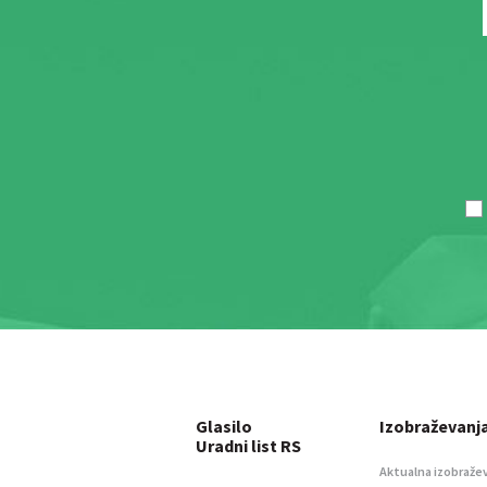
Glasilo
Izobraževanj
Uradni list RS
Aktualna izobraže