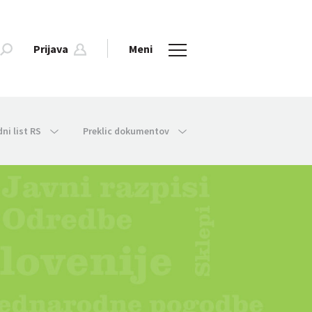
Prijava
Meni
dni list RS
Preklic dokumentov