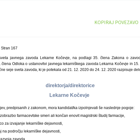
KOPIRAJ POVEZAVO
 Stran 167
sveta javnega zavoda Lekarne Kočevje, na podlagi 35. člena Zakona o zavod
9. člena Odloka o ustanovitvi javnega lekarniškega zavoda Lekarna Kočevje in 15.
ne seje sveta zavoda, ki je potekala od 21. 12. 2020 do 24. 12. 2020 razpisuje de
direktorja/direktorice
Lekarne Kočevje
jev, predpisanih z zakonom, mora kandidat/ka izpolnjevati še naslednje pogoje:
 izobrazbo farmacevtske smeri ali končan enovit magistrski študij farmacije,
co za izvajanje lekarniške dejavnosti,
nj na področju lekarniške dejavnosti,
razvoja zavoda,