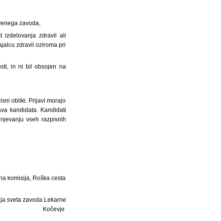
stvenega zavoda,
 izdelovanja zdravil ali
ajalcu zdravil oziroma pri
i, in ni bil obsojen na
ni obliki. Prijavi morajo
java kandidata. Kandidati
lnjevanju vseh razpisnih
sna komisija, Roška cesta
ja sveta zavoda Lekarne
Kočevje