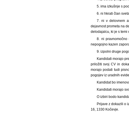
5. ima izkušnje s po
6. ni hkrati član sv
7. ni v delovnem al
dejavnost prometa na debe
delodajalcu, ki je s tem
8. ni pravnomočno o
nepogojno kazen zapora 
9. izpolni druge pog
Kandidati morajo pre
priložiti svoj CV in dok
morajo podati tudi pisn
pogojev iz uradnih evide
Kandidat bo imenova
Kandidati morajo svo
O izbiri bodo kandid
Prijave z dokazili o
16, 1330 Kočevje.