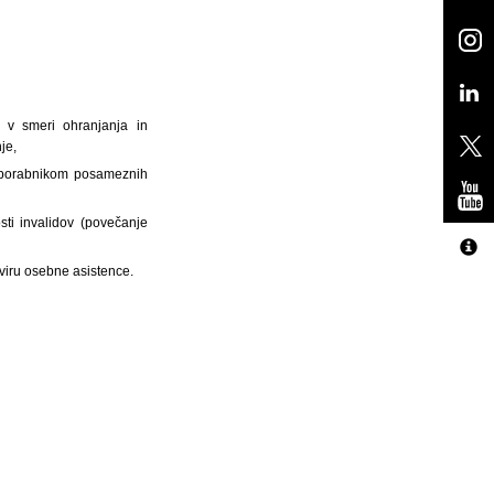
i v smeri ohranjanja in
je,
 uporabnikom posameznih
sti invalidov (povečanje
kviru osebne asistence.