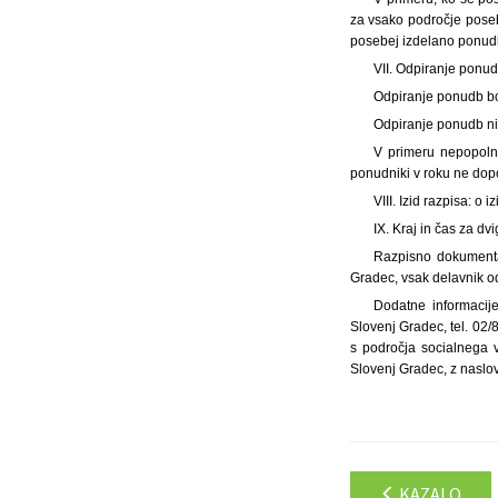
za vsako področje poseb
posebej izdelano ponud
VII. Odpiranje ponud
Odpiranje ponudb bo
Odpiranje ponudb ni
V primeru nepopolno
ponudniki v roku ne dopo
VIII. Izid razpisa: 
IX. Kraj in čas za d
Razpisno dokumentac
Gradec, vsak delavnik od
Dodatne informacije
Slovenj Gradec, tel. 02
s področja socialnega v
Slovenj Gradec, z naslo
KAZALO