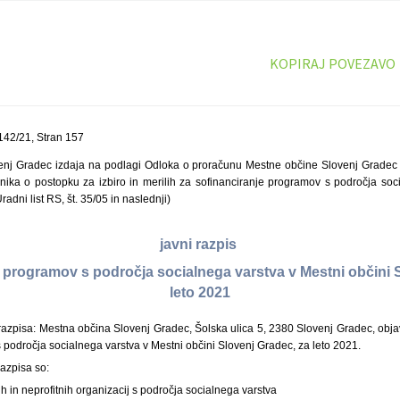
KOPIRAJ POVEZAVO
142/21, Stran 157
nj Gradec izdaja na podlagi Odloka o proračunu Mestne občine Slovenj Gradec z
ilnika o postopku za izbiro in merilih za sofinanciranje programov s področja soc
adni list RS, št. 35/05 in naslednji)
javni razpis
e programov s področja socialnega varstva v Mestni občini 
leto 2021
razpisa: Mestna občina Slovenj Gradec, Šolska ulica 5, 2380 Slovenj Gradec, objav
 področja socialnega varstva v Mestni občini Slovenj Gradec, za leto 2021.
razpisa so:
h in neprofitnih organizacij s področja socialnega varstva