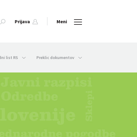
Prijava
Meni
dni list RS
Preklic dokumentov