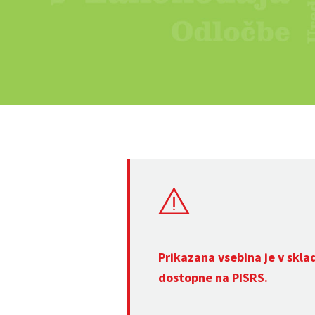
Prikazana vsebina je v skla
dostopne na
PISRS
.