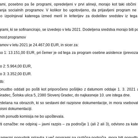
grami, posebno pa še programi, opredeljeni v prvi alineji, morajo kot taki občin
janja socialnih programov. V kolikor bo ugotovljeno, da prijavljeni program n
o izpolnjeval katerega izmed meril in kriterijev za dodelitev sredstev iz teg
rami, ki se sofinancirajo, se izvedejo v letu 2021. Dodeljena sredstva morajo biti p
ednost programov
mov v letu 2021 je 24.467,00 EUR, in sicer za:
o 1: 13.151,00 EUR, pri čemer je od tega za program osebne asistence (prevoza 
o 2: 5.964,00 EUR,
o 3: 3.352,00 EUR.
db:
onudbo oddati po pošti kot priporočeno pošiljko z datumom oddaje 1. 3. 2021 a
radec, Šolska ulica 5, 2380 Slovenj Gradec, do najkasneje 10. ure istega dne.
zdelana na obrazcih, ki so sestavni del razpisne dokumentacije, in mora vsebovat
isni dokumentaciji.
ih ponudb komisija ne bo upoštevala.
ti označbe: ne odpiraj – javni razpis – za področje 1 (ali 2 ali 3), odvisno za k
samezni ponudnik prijavlja z več programi na različna področja, mora biti ponudba