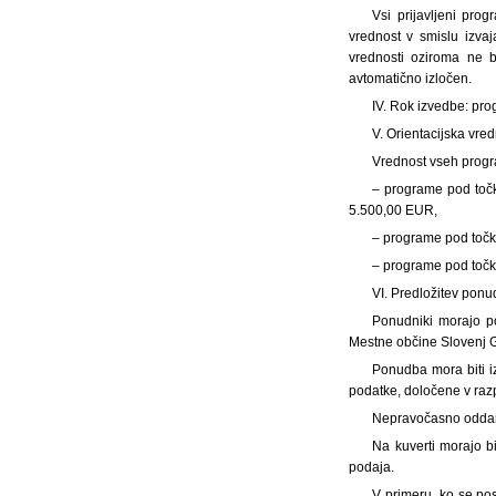
Vsi prijavljeni pro
vrednost v smislu izva
vrednosti oziroma ne b
avtomatično izločen.
IV. Rok izvedbe: prog
V. Orientacijska vr
Vrednost vseh progra
– programe pod točk
5.500,00 EUR,
– programe pod točk
– programe pod točk
VI. Predložitev ponu
Ponudniki morajo p
Mestne občine Slovenj G
Ponudba mora biti i
podatke, določene v razp
Nepravočasno oddan
Na kuverti morajo bi
podaja.
V primeru, ko se po