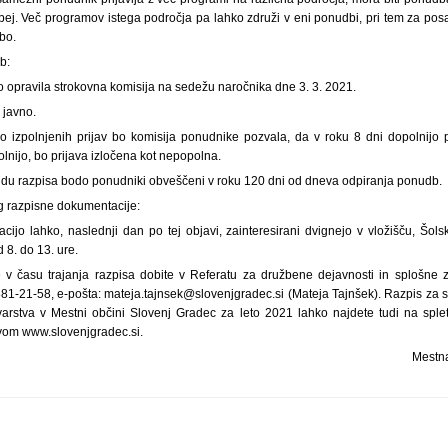
ej. Več programov istega področja pa lahko združi v eni ponudbi, pri tem za po
bo.
b:
 opravila strokovna komisija na sedežu naročnika dne 3. 3. 2021.
 javno.
 izpolnjenih prijav bo komisija ponudnike pozvala, da v roku 8 dni dopolnijo p
lnijo, bo prijava izločena kot nepopolna.
o izidu razpisa bodo ponudniki obveščeni v roku 120 dni od dneva odpiranja ponudb.
vig razpisne dokumentacije:
ijo lahko, naslednji dan po tej objavi, zainteresirani dvignejo v vložišču, Šols
 8. do 13. ure.
 v času trajanja razpisa dobite v Referatu za družbene dejavnosti in splošne 
/881-21-58, e-pošta: mateja.tajnsek@slovenjgradec.si (Mateja Tajnšek). Razpis za 
arstva v Mestni občini Slovenj Gradec za leto 2021 lahko najdete tudi na sple
vom www.slovenjgradec.si.
Mestna