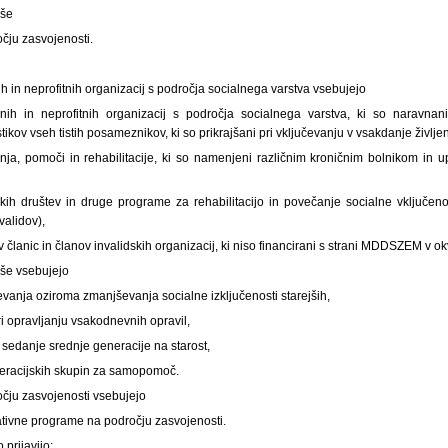
jše
čju zasvojenosti.
h in neprofitnih organizacij s področja socialnega varstva vsebujejo
ih in neprofitnih organizacij s področja socialnega varstva, ki so naravnan
ikov vseh tistih posameznikov, ki so prikrajšani pri vključevanju v vsakdanje življen
ja, pomoči in rehabilitacije, ki so namenjeni različnim kroničnim bolnikom in
kih društev in druge programe za rehabilitacijo in povečanje socialne vključeno
validov),
članic in članov invalidskih organizacij, ki niso financirani s strani MDDSZEM v o
jše vsebujejo
vanja oziroma zmanjševanja socialne izključenosti starejših,
i opravljanju vsakodnevnih opravil,
sedanje srednje generacije na starost,
racijskih skupin za samopomoč.
očju zasvojenosti vsebujejo
ativne programe na področju zasvojenosti.
o prijavijo: