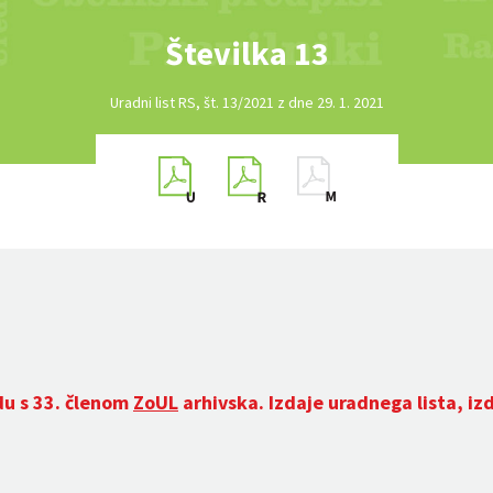
Številka 13
Uradni list RS, št. 13/2021 z dne 29. 1. 2021
du s 33. členom
ZoUL
arhivska. Izdaje uradnega lista, iz