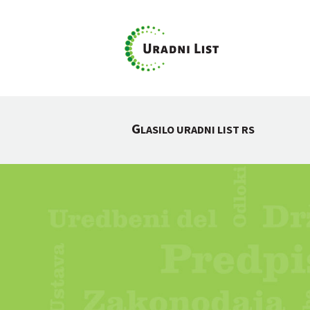
G
LASILO URADNI LIST RS