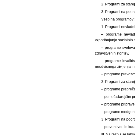
2. Programi za stare
3. Programi na podro
Vsebina programov:
1. Programi nevladni
– programe nevladn
vzpodbujanja socialnih st
– programe svetovan
zdravstvenih storitev,
– programe invalids
neodvisnega življenja in
– programe prevozov 
2. Programi za stare
– programe prepreče
– pomoč starejšim pr
– programe priprave 
– programe medgene
3. Programi na podr
– preventivne in kur
III. Na razpis se lahk