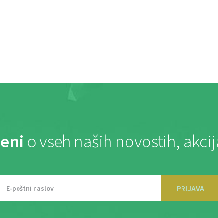
eni
o vseh naših novostih, akci
PRIJAVA