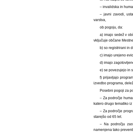
– invalidska in human
– javni zavodi, ust
varstva,
ob pogoju, da:
a) imajo sedež v obč
vključuje občane Mestne
b) so registrirani in
c) imajo urejeno evi
d) imajo zagotovljen
e) se povezujejo in 
f) prijavljajo progra
izvedbo programa, delež 
Posebni pogoji za 
– Za področje humani
katero drugo tematiko iz 
– Za področje progra
starejšo od 65 let.
– Na področju zasv
namenjena tako preventiv