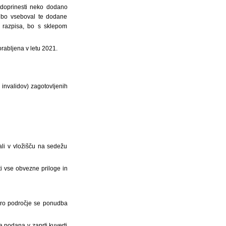
i doprinesti neko dodano
e bo vseboval te dodane
a razpisa, bo s sklepom
orabljena v letu 2021.
invalidov) zagotovljenih
li v vložišču na sedežu
i vse obvezne priloge in
atero področje se ponudba
 podana v zaprti kuverti