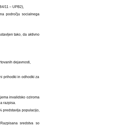
. 64/11 – UPB2),
i na področju socialnega
stavljen tako, da aktivno
rtovanih dejavnosti,
dni prihodki in odhodki za
zajema invalidsko oziroma
ga razpisa.
 % predstavlja populacijo,
. Razpisana sredstva so