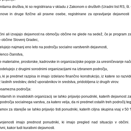
itarna društva, ki so registrirana v skladu z Zakonom o društvih (Uradni list RS, št
anove in druge fizične ali pravne osebe, registrirane za opravljanje dejavnost
ini ali izvajajo dejavnost na območju občine ne glede na sedež, če je program za
 občine Slovenj Gradec,
 delujejo najmanj eno leto na področju socialno varstvenih dejavnosti,
denco članstva,
e materialne, prostorske, kadrovske in organizacijske pogoje za uresničevanje nač
sodelujejo z drugimi sorodnimi organizacijami na izbranem področju,
m, ki je predmet razpisa in imajo izdelano finančno konstrukcijo, iz katere so razvi
lastnih sredstev, delež uporabnikov in sredstva, pridobljena iz drugih virov.
posamezna področja:
tarnih in invalidskih organizacij se lahko prijavijo ponudniki, katerih dejavnost 
področja socialnega varstva, za katero velja, da ni predmet ostalih treh področij te
mov za starejše se lahko prijavijo tisti ponudniki, katerih ciljna skupina vsaj v 50
ojenosti imajo prednost ponudniki, ki imajo pregled nad situacijo v občini
ni, kakor tudi kurativni dejavnosti.