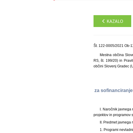
KAZALO
Št. 122-0005/2021 Ob-1
Mestna občina Slove
RS, št. 199/20) in Prav
občini Slovenj Gradec (Ur
za sofinanciranj
I. Naročnik javnega 
projektov in programov s
II. Predmet javnega 
1. Programi nevladni