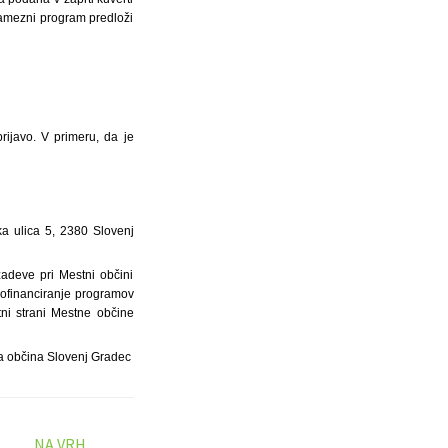
samezni program predloži
rijavo. V primeru, da je
ka ulica 5, 2380 Slovenj
zadeve pri Mestni občini
sofinanciranje programov
tni strani Mestne občine
 občina Slovenj Gradec
NA VRH