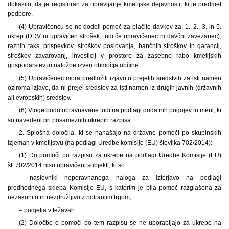
dokazilo, da je registriran za opravljanje kmetijske dejavnosti, ki je predmet
podpore.
(4) Upravičencu se ne dodeli pomoč za plačilo davkov za: 1., 2., 3. in 5.
ukrep (DDV ni upravičen strošek, tudi če upravičenec ni davčni zavezanec),
raznih taks, prispevkov, stroškov poslovanja, bančnih stroškov in garancij,
stroškov zavarovanj, investicij v prostore za zasebno rabo kmetijskih
gospodarstev in naložbe izven območja občine.
(5) Upravičenec mora predložiti izjavo o prejetih sredstvih za isti namen
oziroma izjavo, da ni prejel sredstev za isti namen iz drugih javnih (državnih
ali evropskih) sredstev.
(6) Vloge bodo obravnavane tudi na podlagi dodatnih pogojev in meril, ki
so navedeni pri posameznih ukrepih razpisa.
2. Splošna določila, ki se nanašajo na državne pomoči po skupinskih
izjemah v kmetijstvu (na podlagi Uredbe komisije (EU) številka 702/2014):
(1) Do pomoči po razpisu za ukrepe na podlagi Uredbe Komisije (EU)
št. 702/2014 niso upravičeni subjekti, ki so:
– naslovniki neporavnanega naloga za izterjavo na podlagi
predhodnega sklepa Komisije EU, s katerim je bila pomoč razglašena za
nezakonito in nezdružljivo z notranjim trgom;
– podjetja v težavah.
(2) Določbe o pomoči po tem razpisu se ne uporabljajo za ukrepe na