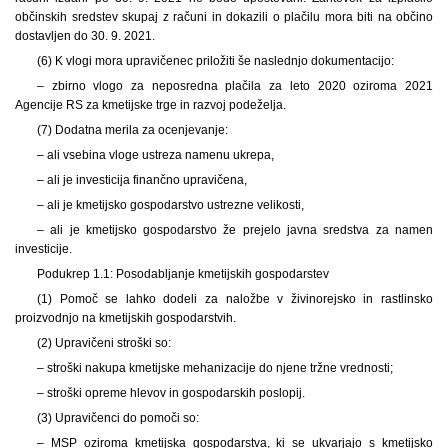
občinskih sredstev skupaj z računi in dokazili o plačilu mora biti na občino
dostavljen do 30. 9. 2021.
(6) K vlogi mora upravičenec priložiti še naslednjo dokumentacijo:
– zbirno vlogo za neposredna plačila za leto 2020 oziroma 2021
Agencije RS za kmetijske trge in razvoj podeželja.
(7) Dodatna merila za ocenjevanje:
– ali vsebina vloge ustreza namenu ukrepa,
– ali je investicija finančno upravičena,
– ali je kmetijsko gospodarstvo ustrezne velikosti,
– ali je kmetijsko gospodarstvo že prejelo javna sredstva za namen
investicije.
Podukrep 1.1: Posodabljanje kmetijskih gospodarstev
(1) Pomoč se lahko dodeli za naložbe v živinorejsko in rastlinsko
proizvodnjo na kmetijskih gospodarstvih.
(2) Upravičeni stroški so:
– stroški nakupa kmetijske mehanizacije do njene tržne vrednosti;
– stroški opreme hlevov in gospodarskih poslopij.
(3) Upravičenci do pomoči so:
– MSP oziroma kmetijska gospodarstva, ki se ukvarjajo s kmetijsko