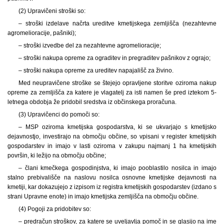
(2) Upravičeni stroški so:
– stroški izdelave načrta ureditve kmetijskega zemljišča (nezahtevne
agromelioracije, pašniki);
– stroški izvedbe del za nezahtevne agromelioracije;
– stroški nakupa opreme za ograditev in pregraditev pašnikov z ograjo;
– stroški nakupa opreme za ureditev napajališč za živino.
Med neupravičene stroške se štejejo opravljene storitve oziroma nakup
opreme za zemljišča za katere je vlagatelj za isti namen še pred iztekom 5-
letnega obdobja že pridobil sredstva iz občinskega proračuna.
(3) Upravičenci do pomoči so:
– MSP oziroma kmetijska gospodarstva, ki se ukvarjajo s kmetijsko
dejavnostjo, investirajo na območju občine, so vpisani v register kmetijskih
gospodarstev in imajo v lasti oziroma v zakupu najmanj 1 ha kmetijskih
površin, ki ležijo na območju občine;
– člani kmečkega gospodinjstva, ki imajo pooblastilo nosilca in imajo
stalno prebivališče na naslovu nosilca osnovne kmetijske dejavnosti na
kmetiji, kar dokazujejo z izpisom iz registra kmetijskih gospodarstev (izdano s
strani Upravne enote) in imajo kmetijska zemljišča na območju občine.
(4) Pogoji za pridobitev so:
– predračun stroškov, za katere se uveljavlja pomoč in se glasijo na ime