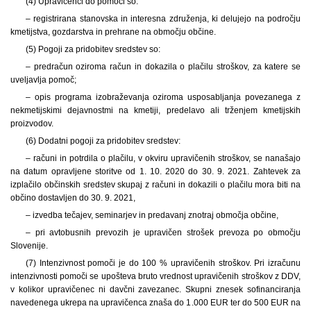
(4) Upravičenci do pomoči so:
– registrirana stanovska in interesna združenja, ki delujejo na področju
kmetijstva, gozdarstva in prehrane na območju občine.
(5) Pogoji za pridobitev sredstev so:
– predračun oziroma račun in dokazila o plačilu stroškov, za katere se
uveljavlja pomoč;
– opis programa izobraževanja oziroma usposabljanja povezanega z
nekmetijskimi dejavnostmi na kmetiji, predelavo ali trženjem kmetijskih
proizvodov.
(6) Dodatni pogoji za pridobitev sredstev:
– računi in potrdila o plačilu, v okviru upravičenih stroškov, se nanašajo
na datum opravljene storitve od 1. 10. 2020 do 30. 9. 2021. Zahtevek za
izplačilo občinskih sredstev skupaj z računi in dokazili o plačilu mora biti na
občino dostavljen do 30. 9. 2021,
– izvedba tečajev, seminarjev in predavanj znotraj območja občine,
– pri avtobusnih prevozih je upravičen strošek prevoza po območju
Slovenije.
(7) Intenzivnost pomoči je do 100 % upravičenih stroškov. Pri izračunu
intenzivnosti pomoči se upošteva bruto vrednost upravičenih stroškov z DDV,
v kolikor upravičenec ni davčni zavezanec. Skupni znesek sofinanciranja
navedenega ukrepa na upravičenca znaša do 1.000 EUR ter do 500 EUR na