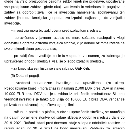
glede na vrsto proizvodnje oziroma sektor kmetijske pridelave, upoštevane
vse predpisane zahteve glede okoljevarstvenih in veterinarskih pogojev ter
zahtev za dobrobit živali; če je investicija namenjena izpolnjevanju teh
zahtev, jih mora kmetijsko gospodarstvo izpolniti najkasneje do zaključka
investicije,
– investicija mora biti zaključena pred izplačilom sredstev,
– upravičenec v javnem razpisu ne more sočasno nastopati v vlogi
dobavitelja opreme oziroma izvajalca storitve, ki jo dobavi oziroma izvede na
svojem kmetijskem gospodarstvu,
– po zaključku investicije bo le-ta v uporabi za namen, za katerega je
upravičenec pridobil sredstva, vsaj še 5 let po izplačilu sredstev,
– za kmetijska zemljišča se šteje raba po GERK-ih.
(5) Dodatni pogoji:
– vrednost posamezne investicije na upravičenca (za ukrep:
Posodabljanje kmetij) mora znašati najmanj 2.000 EUR brez DDV in največ
10.000 EUR brez DDV, kar je razvidno iz priloženih predračunov. Skupna
vrednost investicije je lahko tudi višja od 10.000 EUR brez DDV, vendar se
pri izračunu subvencije upošteva zgornji limit,
– računi in potrdila o plačilu, v okviru upravičenih stroškov, se nanašajo
na datum opravljene storitve od izdaje sklepa o odobritvi sredstev dalje do
30. 9. 2021. Računi izdani pred dnevom izdaje sklepa o odobritvi sredstev ter
računi izdani po 30. 9. 2021 ne bodo upoštevani. Zahtevek za izplačilo