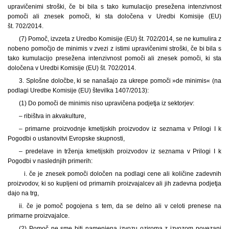
upravičenimi stroški, če bi bila s tako kumulacijo presežena intenzivnost
pomoči ali znesek pomoči, ki sta določena v Uredbi Komisije (EU)
št. 702/2014.
(7) Pomoč, izvzeta z Uredbo Komisije (EU) št. 702/2014, se ne kumulira z
nobeno pomočjo de minimis v zvezi z istimi upravičenimi stroški, če bi bila s
tako kumulacijo presežena intenzivnost pomoči ali znesek pomoči, ki sta
določena v Uredbi Komisije (EU) št. 702/2014.
3. Splošne določbe, ki se nanašajo za ukrepe pomoči »de minimis« (na
podlagi Uredbe Komisije (EU) številka 1407/2013):
(1) Do pomoči de minimis niso upravičena podjetja iz sektorjev:
– ribištva in akvakulture,
– primarne proizvodnje kmetijskih proizvodov iz seznama v Prilogi I k
Pogodbi o ustanovitvi Evropske skupnosti,
– predelave in trženja kmetijskih proizvodov iz seznama v Prilogi I k
Pogodbi v naslednjih primerih:
i. če je znesek pomoči določen na podlagi cene ali količine zadevnih
proizvodov, ki so kupljeni od primarnih proizvajalcev ali jih zadevna podjetja
dajo na trg,
ii. če je pomoč pogojena s
tem, da se delno ali v celoti prenese na
primarne proizvajalce.
(2) Pomoč ne sme biti namenjena izvozu oziroma z izvozom povezani