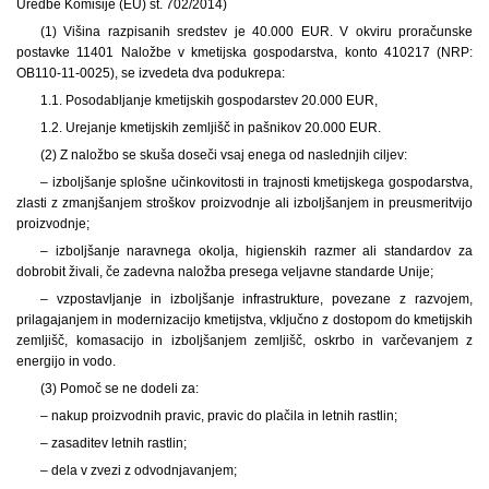
Uredbe Komisije (EU) št. 702/2014)
(1) Višina razpisanih sredstev je 40.000 EUR. V okviru proračunske
postavke 11401 Naložbe v kmetijska gospodarstva, konto 410217 (NRP:
OB110-11-0025), se izvedeta dva podukrepa:
1.1. Posodabljanje kmetijskih gospodarstev 20.000 EUR,
1.2. Urejanje kmetijskih zemljišč in pašnikov 20.000 EUR.
(2) Z naložbo se skuša doseči vsaj enega od naslednjih ciljev:
– izboljšanje splošne učinkovitosti in trajnosti kmetijskega gospodarstva,
zlasti z zmanjšanjem stroškov proizvodnje ali izboljšanjem in preusmeritvijo
proizvodnje;
– izboljšanje naravnega okolja, higienskih razmer ali standardov za
dobrobit živali, če zadevna naložba presega veljavne standarde Unije;
– vzpostavljanje in izboljšanje infrastrukture, povezane z razvojem,
prilagajanjem in modernizacijo kmetijstva, vključno z dostopom do kmetijskih
zemljišč, komasacijo in izboljšanjem zemljišč, oskrbo in varčevanjem z
energijo in vodo.
(3) Pomoč se ne dodeli za:
– nakup proizvodnih pravic, pravic do plačila in letnih rastlin;
– zasaditev letnih rastlin;
– dela v zvezi z odvodnjavanjem;