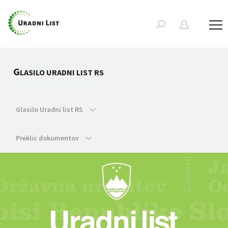
G
LASILO URADNI LIST RS
Glasilo Uradni list RS
Preklic dokumentov