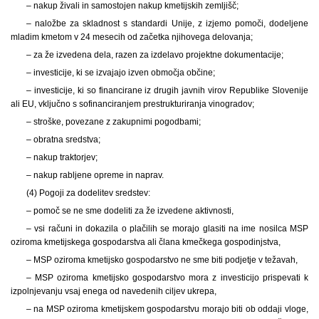
– nakup živali in samostojen nakup kmetijskih zemljišč;
– naložbe za skladnost s standardi Unije, z izjemo pomoči, dodeljene
mladim kmetom v 24 mesecih od začetka njihovega delovanja;
– za že izvedena dela, razen za izdelavo projektne dokumentacije;
– investicije, ki se izvajajo izven območja občine;
– investicije, ki so financirane iz drugih javnih virov Republike Slovenije
ali EU, vključno s sofinanciranjem prestrukturiranja vinogradov;
– stroške, povezane z zakupnimi pogodbami;
– obratna sredstva;
– nakup traktorjev;
– nakup rabljene opreme in naprav.
(4) Pogoji za dodelitev sredstev:
– pomoč se ne sme dodeliti za že izvedene aktivnosti,
– vsi računi in dokazila o plačilih se morajo glasiti na ime nosilca MSP
oziroma kmetijskega gospodarstva ali člana kmečkega gospodinjstva,
– MSP oziroma kmetijsko gospodarstvo ne sme biti podjetje v težavah,
– MSP oziroma kmetijsko gospodarstvo mora z investicijo prispevati k
izpolnjevanju vsaj enega od navedenih ciljev ukrepa,
– na MSP oziroma kmetijskem gospodarstvu morajo biti ob oddaji vloge,