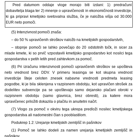
Pred datumom oddaje vloge morajo biti izdani: 1) predračuni
dobavitelja blaga ter 2) mnenje o upravičenosti in ekonomičnosti investicije,
ki ga pripravi kmetijsko svetovalna služba, če je naložba višja od 30.000
EUR neto pomoči.
(5) Intenzivnost pomoči znaša:
– do 50 % upravičenih stroškov naložb na kmetijskih gospodarstvih,
– stopnje pomoči se lahko povečajo do 20 odstotnih točk, in sicer za
mlade kmete, ki so prvič vzpostavili kmetijsko gospodarstvo kot nosilci tega
gospodarstva v petih letih pred zahtevkom za pomoč.
(6) Pri izračunu intenzivnosti pomoči upravičenih stroškov se upošteva
neto vrednost brez DDV. V primeru leasinga se kot skupna vrednost
investicije šteje celoten znesek nabavne vrednosti predmeta leasing
pogodbe, ki je bila sklenjena v razpisnem obdobju, kot upravičen strošek za
dodelitev subvencije pa se upoštevajo samo dejansko plačani obroki v
razpisnem obdobju (samo glavnica, brez obresti), za katere mora
upravičenec priložiti dokazila o plačilu in anuitetni načrt.
(7) Vlogo za pomoč v okviru tega ukrepa predloži nosilec kmetijskega
gospodarstva ali nadomestni član s pooblastilom.
Podukrep 1.2: Urejanje kmetijskih zemljišč in pašnikov
(1) Pomoč se lahko dodeli za namen urejanja kmetijskih zemljišč in
pašnikov.