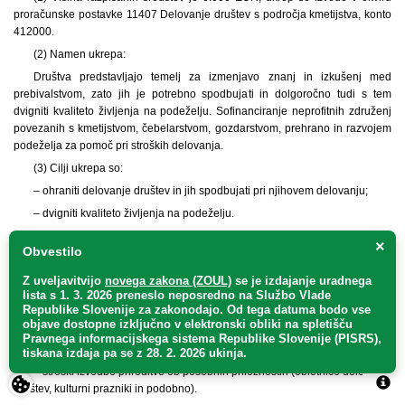
proračunske postavke 11407 Delovanje društev s področja kmetijstva, konto
412000.
(2) Namen ukrepa:
Društva predstavljajo temelj za izmenjavo znanj in izkušenj med
prebivalstvom, zato jih je potrebno spodbujati in dolgoročno tudi s tem
dvigniti kvaliteto življenja na podeželju. Sofinanciranje neprofitnih združenj
povezanih s kmetijstvom, čebelarstvom, gozdarstvom, prehrano in razvojem
podeželja za pomoč pri stroških delovanja.
(3) Cilji ukrepa so:
– ohraniti delovanje društev in jih spodbujati pri njihovem delovanju;
– dvigniti kvaliteto življenja na podeželju.
(4) Upravičeni stroški so:
×
Obvestilo
– stroški ustrezne infrastrukture za delovanje (najem prostorov),
Z uveljavitvijo
novega zakona (ZOUL)
se je
izdajanje uradnega
– materialni stroški in stroški dela pisarne ter organov,
lista s 1. 3. 2026 preneslo
neposredno
na Službo Vlade
– stroški pogostitve občnega zbora in društvenih prireditev,
Republike Slovenije za zakonodajo
. Od tega datuma bodo vse
objave dostopne izključno v elektronski obliki na spletišču
– nakup opredmetenih in neopredmetenih sredstev,
Pravnega informacijskega sistema Republike Slovenije (PISRS),
– izdelava publikacij o delovanju društev,
tiskana izdaja pa se z 28. 2. 2026 ukinja.
– stroški izvedbe prireditve ob posebnih priložnostih (obletnice delovanja
društev, kulturni prazniki in podobno).