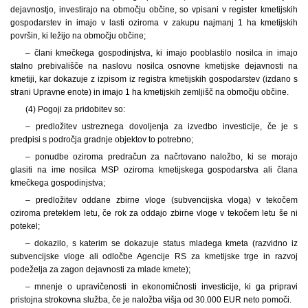
dejavnostjo, investirajo na območju občine, so vpisani v register kmetijskih
gospodarstev in imajo v lasti oziroma v zakupu najmanj 1 ha kmetijskih
površin, ki ležijo na območju občine;
– člani kmečkega gospodinjstva, ki imajo pooblastilo nosilca in imajo
stalno prebivališče na naslovu nosilca osnovne kmetijske dejavnosti na
kmetiji, kar dokazuje z izpisom iz registra kmetijskih gospodarstev (izdano s
strani Upravne enote) in imajo 1 ha kmetijskih zemljišč na območju občine.
(4) Pogoji za pridobitev so:
– predložitev ustreznega dovoljenja za izvedbo investicije, če je s
predpisi s področja gradnje objektov to potrebno;
– ponudbe oziroma predračun za načrtovano naložbo, ki se morajo
glasiti na ime nosilca MSP oziroma kmetijskega gospodarstva ali člana
kmečkega gospodinjstva;
– predložitev oddane zbirne vloge (subvencijska vloga) v tekočem
oziroma preteklem letu, če rok za oddajo zbirne vloge v tekočem letu še ni
potekel;
– dokazilo, s katerim se dokazuje status mladega kmeta (razvidno iz
subvencijske vloge ali odločbe Agencije RS za kmetijske trge in razvoj
podeželja za zagon dejavnosti za mlade kmete);
– mnenje o upravičenosti in ekonomičnosti investicije, ki ga pripravi
pristojna strokovna služba, če je naložba višja od 30.000 EUR neto pomoči.