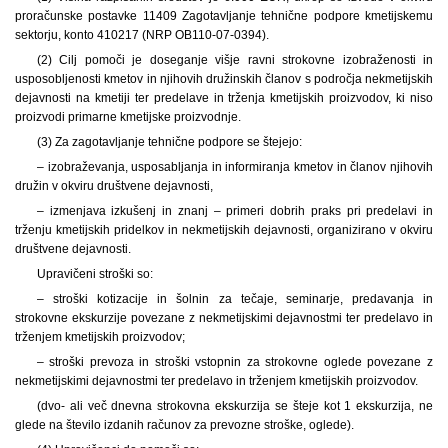
proračunske postavke 11409 Zagotavljanje tehnične podpore kmetijskemu
sektorju, konto 410217 (NRP OB110-07-0394).
(2) Cilj pomoči je doseganje višje ravni strokovne izobraženosti in
usposobljenosti kmetov in njihovih družinskih članov s področja nekmetijskih
dejavnosti na kmetiji ter predelave in trženja kmetijskih proizvodov, ki niso
proizvodi primarne kmetijske proizvodnje.
(3) Za zagotavljanje tehnične podpore se štejejo:
– izobraževanja, usposabljanja in informiranja kmetov in članov njihovih
družin v okviru društvene dejavnosti,
– izmenjava izkušenj in znanj – primeri dobrih praks pri predelavi in
trženju kmetijskih pridelkov in nekmetijskih dejavnosti, organizirano v okviru
društvene dejavnosti.
Upravičeni stroški so:
– stroški kotizacije in šolnin za tečaje, seminarje, predavanja in
strokovne ekskurzije povezane z nekmetijskimi dejavnostmi ter predelavo in
trženjem kmetijskih proizvodov;
– stroški prevoza in stroški vstopnin za strokovne oglede povezane z
nekmetijskimi dejavnostmi ter predelavo in trženjem kmetijskih proizvodov.
(dvo- ali več dnevna strokovna ekskurzija se šteje kot 1 ekskurzija, ne
glede na število izdanih računov za prevozne stroške, oglede).