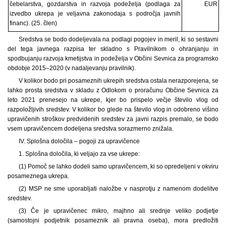
čebelarstva, gozdarstva in razvoja podeželja (podlaga za
EUR
izvedbo ukrepa je veljavna zakonodaja s področja javnih
financ). (25. člen)
Sredstva se bodo dodeljevala na podlagi pogojev in meril, ki so sestavni
del tega javnega razpisa ter skladno s Pravilnikom o ohranjanju in
spodbujanju razvoja kmetijstva in podeželja v Občini Sevnica za programsko
obdobje 2015–2020 (v nadaljevanju pravilnik).
V kolikor bodo pri posameznih ukrepih sredstva ostala nerazporejena, se
lahko prosta sredstva v skladu z Odlokom o proračunu Občine Sevnica za
leto 2021 prenesejo na ukrepe, kjer bo prispelo večje število vlog od
razpoložljivih sredstev. V kolikor bo glede na število vlog in odobreno višino
upravičenih stroškov predvidenih sredstev za javni razpis premalo, se bodo
vsem upravičencem dodeljena sredstva sorazmerno znižala.
IV. Splošna določila – pogoji za upravičence
1. Splošna določila, ki veljajo za vse ukrepe:
(1) Pomoč se lahko dodeli samo upravičencem, ki so opredeljeni v okviru
posameznega ukrepa.
(2) MSP ne sme uporabljati naložbe v nasprotju z namenom dodelitve
sredstev.
(3) Če je upravičenec mikro, majhno ali srednje veliko podjetje
(samostojni podjetnik posameznik ali pravna oseba), mora predložiti