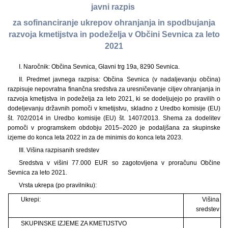
javni razpis
za sofinanciranje ukrepov ohranjanja in spodbujanja
razvoja kmetijstva in podeželja v Občini Sevnica za leto
2021
I. Naročnik: Občina Sevnica, Glavni trg 19a, 8290 Sevnica.
II. Predmet javnega razpisa: Občina Sevnica (v nadaljevanju občina)
razpisuje nepovratna finančna sredstva za uresničevanje ciljev ohranjanja in
razvoja kmetijstva in podeželja za leto 2021, ki se dodeljujejo po pravilih o
dodeljevanju državnih pomoči v kmetijstvu, skladno z Uredbo komisije (EU)
št. 702/2014 in Uredbo komisije (EU) št. 1407/2013. Shema za dodelitev
pomoči v programskem obdobju 2015–2020 je podaljšana za skupinske
izjeme do konca leta 2022 in za de minimis do konca leta 2023.
III. Višina razpisanih sredstev
Sredstva v višini 77.000 EUR so zagotovljena v proračunu Občine
Sevnica za leto 2021.
Vrsta ukrepa (po pravilniku):
Ukrepi:
Višina
sredstev
SKUPINSKE IZJEME ZA KMETIJSTVO