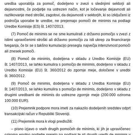
uredba uporablja za pomoč, dodeljeno v zvezi s slednjimi sektorji ali
dejavnostmi, če podjetje na ustrezen način, kot je ločevanje dejavnosti ali
razlikovanje med stroški, zagotovi, da dejavnosti v sektorjih, ki so izključeni iz
področja uporabe te uredbe, ne prejemajo pomoči de minimis na podlagi
Uredbe Komisije (ES) št. 1407/2013.
(7) Pomoč de minimis se ne sme kumulirati z državno pomočjo v zvezi z
istimi upravičenimi stroški ali državno pomočjo za isti ukrep za financiranje
tveganja, če bi se s takšno kumulacijo presegla največja intenzivnost pomoči
ali znesek pomoči.
(8) Pomoč de minimis, dodeljena v skladu z Uredbo Komisije (EU)
št. 1407/2013, se lahko kumulira s pomočjo de minimis, dodeljeno v skladu z
Uredbo Komisije (EU) št. 360/2012 do zgornje meje, določene v uredbi
št. 360/2012.
(9) Pomoč de minimis, dodeljena v skladu z Uredba Komisije (EU)
št. 1407/2013, se lahko kumulira s pomočjo de minimis, dodeljeno v skladu z
drugimi uredbami de minimis do ustrezne zgornje meje (200.000 oziroma
100.000 EUR).
(10) Prejemnik podpore mora imeti za nakazilo dodeljenih sredstev odprt
transakcijski račun v Republiki Sloveniji.
(11) Prejemnik mora k vlogi predložiti:
– pisno izjavo o vseh drugih pomočeh de minimis, ki jih je upravičenec
oziroma enotno podjetje prejelo na podlagi te ali drugih uredb de minimis v