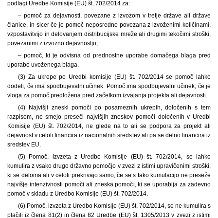
podlagi Uredbe Komisije (EU) št. 702/2014 za:
– pomoč za dejavnosti, povezane z izvozom v tretje države ali države
članice, in sicer če je pomoč neposredno povezana z izvoženimi količinami,
vzpostavitvijo in delovanjem distribucijske mreže ali drugimi tekočimi stroški,
povezanimi z izvozno dejavnostjo;
– pomoč, ki je odvisna od prednostne uporabe domačega blaga pred
uporabo uvoženega blaga.
(3) Za ukrepe po Uredbi komisije (EU) št. 702/2014 se pomoč lahko
dodeli, če ima spodbujevalni učinek. Pomoč ima spodbujevalni učinek, če je
vloga za pomoč predložena pred začetkom izvajanja projekta ali dejavnosti.
(4) Najvišji zneski pomoči po posameznih ukrepih, določenih s tem
razpisom, ne smejo preseči najvišjih zneskov pomoči določenih v Uredbi
Komisije (EU) št. 702/2014, ne glede na to ali se podpora za projekt ali
dejavnost v celoti financira iz nacionalnih sredstev ali pa se delno financira iz
sredstev EU.
(5) Pomoč, izvzeta z Uredbo Komisije (EU) št. 702/2014, se lahko
kumulira z vsako drugo državno pomočjo v zvezi z istimi upravičenimi stroški,
ki se deloma ali v celoti prekrivajo samo, če se s tako kumulacijo ne preseže
najvišje intenzivnosti pomoči ali zneska pomoči, ki se uporablja za zadevno
pomoč v skladu z Uredbo Komisije (EU) št. 702/2014.
(6) Pomoč, izvzeta z Uredbo Komisije (EU) št. 702/2014, se ne kumulira s
plačili iz člena 81(2) in člena 82 Uredbe (EU) št. 1305/2013 v zvezi z istimi