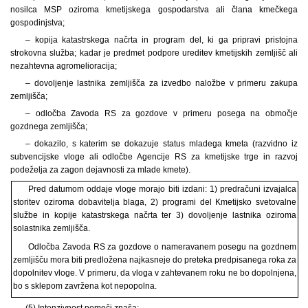
nosilca MSP oziroma kmetijskega gospodarstva ali člana kmečkega
gospodinjstva;
– kopija katastrskega načrta in program del, ki ga pripravi pristojna
strokovna služba; kadar je predmet podpore ureditev kmetijskih zemljišč ali
nezahtevna agromelioracija;
– dovoljenje lastnika zemljišča za izvedbo naložbe v primeru zakupa
zemljišča;
– odločba Zavoda RS za gozdove v primeru posega na območje
gozdnega zemljišča;
– dokazilo, s katerim se dokazuje status mladega kmeta (razvidno iz
subvencijske vloge ali odločbe Agencije RS za kmetijske trge in razvoj
podeželja za zagon dejavnosti za mlade kmete).
Pred datumom oddaje vloge morajo biti izdani: 1) predračuni izvajalca
storitev oziroma dobavitelja blaga, 2) programi del Kmetijsko svetovalne
službe in kopije katastrskega načrta ter 3) dovoljenje lastnika oziroma
solastnika zemljišča.
Odločba Zavoda RS za gozdove o nameravanem posegu na gozdnem
zemljišču mora biti predložena najkasneje do preteka predpisanega roka za
dopolnitev vloge. V primeru, da vloga v zahtevanem roku ne bo dopolnjena,
bo s sklepom zavržena kot nepopolna.
(5) Intenzivnost pomoči znaša: