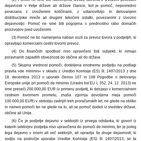
dejavnosti v tretje države ali države članice, kot je pomoč, neposredno
povezana z izvoženimi količinami, z ustanovitvijo in delovanjem
distribucijske mreže ali drugimi tekočimi izdatki, povezanimi z izvozno
dejavnostjo. Pomoč ne sme biti pogojena s prednostno rabo domačih
proizvodov pred uvoženimi.
(3) Pomoč ne bo namenjena nabavi vozil za prevoz tovora v podjetjih, ki
opravljajo komercialni cestni tovorni prevoz.
(4) Do finančnih spodbud niso upravičeni tisti subjekti, ki nimajo
poravnanih zapadlih obveznosti do občine ali do države.
(5) Skupna vrednost pomoči, dodeljena enotnemu podjetju na podlagi
pravila »de minimis« v skladu z Uredbo Komisije (ES) št. 1407/2013 z dne
18. decembra 2013 o uporabi členov 107 in 108 Pogodbe o delovanju
Evropske unije pri pomoči de minimis (Uradni list EU L 352, 24. 12. 2013) ne
sme preseči 200.000,00 EUR (v primeru podjetij, ki delujejo v komercialnem
cestnem tovornem prometu, znaša zgornja dovoljena meja pomoči
100.000,00 EUR) v obdobju zadnjih treh proračunskih let, ne glede na obliko
in namen pomoči ter ne glede na to, ali se pomoč dodeli iz sredstev države,
občine ali Unije.
(6) Če je podjetje dejavno v sektorjih iz prvega odstavka, ki govori iz
katerih sektorjev podjetja niso upravičena do pomoči de minimis, ter je poleg
tega dejavno v enem ali več sektorjih, ali opravlja še druge dejavnosti, ki
sodijo na področje uporabe Uredbe Komisije (ES) št. 1407/2013, se ta