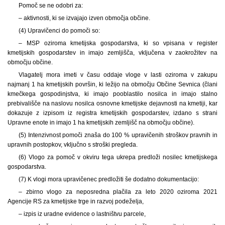
Pomoč se ne odobri za:
– aktivnosti, ki se izvajajo izven območja občine.
(4) Upravičenci do pomoči so:
– MSP oziroma kmetijska gospodarstva, ki so vpisana v register
kmetijskih gospodarstev in imajo zemljišča, vključena v zaokrožitev na
območju občine.
Vlagatelj mora imeti v času oddaje vloge v lasti oziroma v zakupu
najmanj 1 ha kmetijskih površin, ki ležijo na območju Občine Sevnica (člani
kmečkega gospodinjstva, ki imajo pooblastilo nosilca in imajo stalno
prebivališče na naslovu nosilca osnovne kmetijske dejavnosti na kmetiji, kar
dokazuje z izpisom iz registra kmetijskih gospodarstev, izdano s strani
Upravne enote in imajo 1 ha kmetijskih zemljišč na območju občine).
(5) Intenzivnost pomoči znaša do 100 % upravičenih stroškov pravnih in
upravnih postopkov, vključno s stroški pregleda.
(6) Vlogo za pomoč v okviru tega ukrepa predloži nosilec kmetijskega
gospodarstva.
(7) K vlogi mora upravičenec predložiti še dodatno dokumentacijo:
– zbirno vlogo za neposredna plačila za leto 2020 oziroma 2021
Agencije RS za kmetijske trge in razvoj podeželja,
– izpis iz uradne evidence o lastništvu parcele,