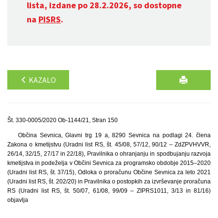
lista, izdane po 28.2.2026, so dostopne
na
PISRS
.
KAZALO
Št. 330-0005/2020 Ob-1144/21, Stran 150
Občina Sevnica, Glavni trg 19 a, 8290 Sevnica na podlagi 24. člena
Zakona o kmetijstvu (Uradni list RS, št. 45/08, 57/12, 90/12 – ZdZPVHVVR,
26/14, 32/15, 27/17 in 22/18), Pravilnika o ohranjanju in spodbujanju razvoja
kmetijstva in podeželja v Občini Sevnica za programsko obdobje 2015–2020
(Uradni list RS, št. 37/15), Odloka o proračunu Občine Sevnica za leto 2021
(Uradni list RS, št. 202/20) in Pravilnika o postopkih za izvrševanje proračuna
RS (Uradni list RS, št. 50/07, 61/08, 99/09 – ZIPRS1011, 3/13 in 81/16)
objavlja