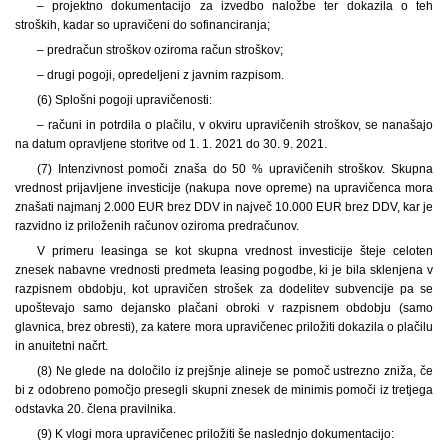
– projektno dokumentacijo za izvedbo naložbe ter dokazila o teh
stroških, kadar so upravičeni do sofinanciranja;
– predračun stroškov oziroma račun stroškov;
– drugi pogoji, opredeljeni z javnim razpisom.
(6) Splošni pogoji upravičenosti:
– računi in potrdila o plačilu, v okviru upravičenih stroškov, se nanašajo
na datum opravljene storitve od 1. 1. 2021 do 30. 9. 2021.
(7) Intenzivnost pomoči znaša do 50 % upravičenih stroškov. Skupna
vrednost prijavljene investicije (nakupa nove opreme) na upravičenca mora
znašati najmanj 2.000 EUR brez DDV in največ 10.000 EUR brez DDV, kar je
razvidno iz priloženih računov oziroma predračunov.
V primeru leasinga se kot skupna vrednost investicije šteje celoten
znesek nabavne vrednosti predmeta leasing pogodbe, ki je bila sklenjena v
razpisnem obdobju, kot upravičen strošek za dodelitev subvencije pa se
upoštevajo samo dejansko plačani obroki v razpisnem obdobju (samo
glavnica, brez obresti), za katere mora upravičenec priložiti dokazila o plačilu
in anuitetni načrt.
(8) Ne glede na določilo iz prejšnje alineje se pomoč ustrezno zniža, če
bi z odobreno pomočjo presegli skupni znesek de minimis pomoči iz tretjega
odstavka 20. člena pravilnika.
(9) K vlogi mora upravičenec priložiti še naslednjo dokumentacijo: