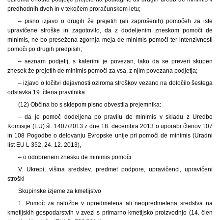
predhodnih dveh in v tekočem proračunskem letu;
– pisno izjavo o drugih že prejetih (ali zaprošenih) pomočeh za iste
upravičene stroške in zagotovilo, da z dodeljenim zneskom pomoči de
minimis, ne bo presežena zgornja meja de minimis pomoči ter intenzivnosti
pomoči po drugih predpisih;
– seznam podjetij, s katerimi je povezan, tako da se preveri skupen
znesek že prejetih de minimis pomoči za vsa, z njim povezana podjetja;
– izjavo o ločitvi dejavnosti oziroma stroškov vezano na določilo šestega
odstavka 19. člena pravilnika.
(12) Občina bo s sklepom pisno obvestila prejemnika:
– da je pomoč dodeljena po pravilu de minimis v skladu z Uredbo
Komisije (EU) št. 1407/2013 z dne 18. decembra 2013 o uporabi členov 107
in 108 Pogodbe o delovanju Evropske unije pri pomoči de minimis (Uradni
list EU L 352, 24. 12. 2013),
– o odobrenem znesku de minimis pomoči.
V. Ukrepi, višina sredstev, predmet podpore, upravičenci, upravičeni
stroški
Skupinske izjeme za kmetijstvo
1. Pomoč za naložbe v opredmetena ali neopredmetena sredstva na
kmetijskih gospodarstvih v zvezi s primarno kmetijsko proizvodnjo (14. člen