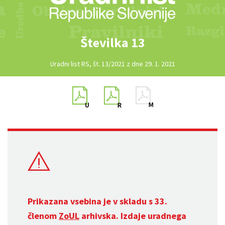
Številka 13
Uradni list RS, št. 13/2021 z dne 29. 1. 2021
Prikazana vsebina je v skladu s 33.
členom
ZoUL
arhivska. Izdaje uradnega