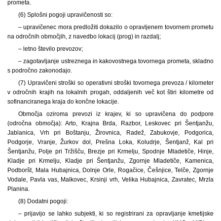
prometa.
(6) Splošni pogoji upravičenosti so:
– upravičenec mora predložiti dokazilo o opravljenem tovornem prometu
na odročnih območjih, z navedbo lokacij (prog) in razdalj;
– letno število prevozov;
– zagotavljanje ustreznega in kakovostnega tovornega prometa, skladno
s področno zakonodajo.
(7) Upravičeni stroški so operativni stroški tovornega prevoza / kilometer
v odročnih krajih na lokalnih progah, oddaljenih več kot štiri kilometre od
sofinanciranega kraja do končne lokacije.
Območja oziroma prevozi iz krajev, ki so upravičena do podpore
(odročna območja): Arto, Krajna Brda, Razbor, Leskovec pri Šentjanžu,
Jablanica, Vrh pri Boštanju, Žirovnica, Radež, Zabukovje, Podgorica,
Podgorje, Vranje, Žurkov dol, Prešna Loka, Koludrje, Šentjanž, Kal pri
Šentjanžu, Polje pri Tržišču, Brezje pri Krmelju, Spodnje Mladetiče, Hinje,
Kladje pri Krmelju, Kladje pri Šentjanžu, Zgornje Mladetiče, Kamenica,
Podboršt, Mala Hubajnica, Dolnje Orle, Rogačice, Češnjice, Telče, Zgornje
Vodale, Pavla vas, Malkovec, Krsinji vrh, Velika Hubajnica, Zavratec, Mrzla
Planina.
(8) Dodatni pogoji:
– prijavijo se lahko subjekti, ki so registrirani za opravljanje kmetijske