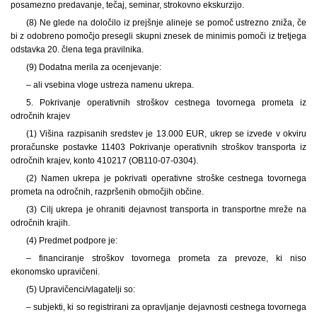
posamezno predavanje, tečaj, seminar, strokovno ekskurzijo.
(8) Ne glede na določilo iz prejšnje alineje se pomoč ustrezno zniža, če
bi z odobreno pomočjo presegli skupni znesek de minimis pomoči iz tretjega
odstavka 20. člena tega pravilnika.
(9) Dodatna merila za ocenjevanje:
– ali vsebina vloge ustreza namenu ukrepa.
5. Pokrivanje operativnih stroškov cestnega tovornega prometa iz
odročnih krajev
(1) Višina razpisanih sredstev je 13.000 EUR, ukrep se izvede v okviru
proračunske postavke 11403 Pokrivanje operativnih stroškov transporta iz
odročnih krajev, konto 410217 (OB110-07-0304).
(2) Namen ukrepa je pokrivati operativne stroške cestnega tovornega
prometa na odročnih, razpršenih območjih občine.
(3) Cilj ukrepa je ohraniti dejavnost transporta in transportne mreže na
odročnih krajih.
(4) Predmet podpore je:
– financiranje stroškov tovornega prometa za prevoze, ki niso
ekonomsko upravičeni.
(5) Upravičenci/vlagatelji so:
– subjekti, ki so registrirani za opravljanje dejavnosti cestnega tovornega