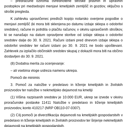
– predračune oziroma ovrednotene stroške pravnih in upravnih
postopkov pri medsebojni menjavi kmetijskih zemljišč in gozdov, vključno s
stroški pregleda.
K zahtevku upravičenec predloži kopijo notarsko overjene pogodbe o
menjavi zemljišč (ki mora biti sklenjena po datumu izdaje sklepa o odobritvi
sredstev), račune in potrdila o plačilu računov, v okviru upravičenih stroškov,
ki se nanašajo na datum opravljene storitve od izdaje sklepa o odobritvi
sredstev dalje do 30. 9. 2021. Računi izdani pred dnevom izdaje sklepa o
odobritvi sredstev ter računi izdani po 30. 9. 2021 ne bodo upoštevani.
Zahtevek za izplačilo občinskih sredstev skupaj z dokazili mora biti na občino
dostavljen do 30. 9. 2021.
(8) Dodatna merila za ocenjevanje:
– ali vsebina vloge ustreza namenu ukrepa.
Pomoči de minimis
3. Pomoč za naložbe v predelavo in trženje kmetijskih in živilskih
proizvodov ter naložbe v nekmetijsko dejavnost na kmetiji
(1) Višina razpisanih sredstev je 10.000 EUR, ukrep se izvede v okviru
proračunske postavke 11411 Naložbe v predelavo in trženje kmetijskih
proizvodov, konto 410217 (NRP OB110-07-0307).
(2) Cilj pomoči je diverzifikacija dejavnosti na kmetijskih gospodarstvih v
predelavo in trženje kmetijskih in živilskih proizvodov ter širjenje nekmetijskih
dejavnosti na kmetijskih gospodarstvih.