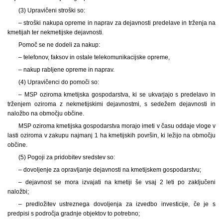
(3) Upravičeni stroški so:
– stroški nakupa opreme in naprav za dejavnosti predelave in trženja na
kmetijah ter nekmetijske dejavnosti.
Pomoč se ne dodeli za nakup:
– telefonov, faksov in ostale telekomunikacijske opreme,
– nakup rabljene opreme in naprav.
(4) Upravičenci do pomoči so:
– MSP oziroma kmetijska gospodarstva, ki se ukvarjajo s predelavo in
trženjem oziroma z nekmetijskimi dejavnostmi, s sedežem dejavnosti in
naložbo na območju občine.
MSP oziroma kmetijska gospodarstva morajo imeti v času oddaje vloge v
lasti oziroma v zakupu najmanj 1 ha kmetijskih površin, ki ležijo na območju
občine.
(5) Pogoji za pridobitev sredstev so:
– dovoljenje za opravljanje dejavnosti na kmetijskem gospodarstvu;
– dejavnost se mora izvajati na kmetiji še vsaj 2 leti po zaključeni
naložbi;
– predložitev ustreznega dovoljenja za izvedbo investicije, če je s
predpisi s področja gradnje objektov to potrebno;