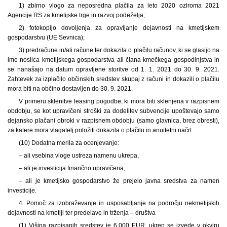
1) zbirno vlogo za neposredna plačila za leto 2020 oziroma 2021
Agencije RS za kmetijske trge in razvoj podeželja;
2) fotokopijo dovoljenja za opravljanje dejavnosti na kmetijskem
gospodarstvu (UE Sevnica);
3) predračune in/ali račune ter dokazila o plačilu računov, ki se glasijo na
ime nosilca kmetijskega gospodarstva ali člana kmečkega gospodinjstva in
se nanašajo na datum opravljene storitve od 1. 1. 2021 do 30. 9. 2021.
Zahtevek za izplačilo občinskih sredstev skupaj z računi in dokazili o plačilu
mora biti na občino dostavljen do 30. 9. 2021.
V primeru sklenitve leasing pogodbe, ki mora biti sklenjena v razpisnem
obdobju, se kot upravičeni stroški za dodelitev subvencije upoštevajo samo
dejansko plačani obroki v razpisnem obdobju (samo glavnica, brez obresti),
za katere mora vlagatelj priložiti dokazila o plačilu in anuitetni načrt.
(10) Dodatna merila za ocenjevanje:
– ali vsebina vloge ustreza namenu ukrepa,
– ali je investicija finančno upravičena,
– ali je kmetijsko gospodarstvo že prejelo javna sredstva za namen
investicije.
4. Pomoč za izobraževanje in usposabljanje na področju nekmetijskih
dejavnosti na kmetiji ter predelave in trženja – društva
(1) Višina razpisanih sredstev je 6.000 EUR, ukrep se izvede v okviru