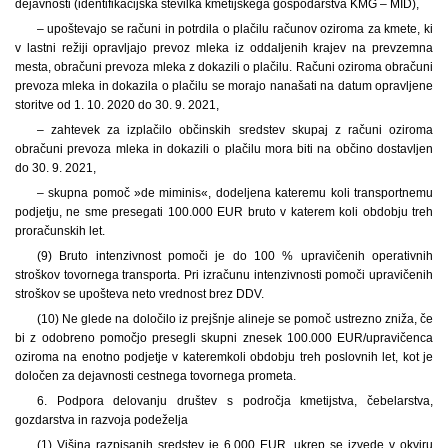
dejavnosti (identifikacijska številka kmetijskega gospodarstva KMG – MID),
– upoštevajo se računi in potrdila o plačilu računov oziroma za kmete, ki
v lastni režiji opravljajo prevoz mleka iz oddaljenih krajev na prevzemna
mesta, obračuni prevoza mleka z dokazili o plačilu. Računi oziroma obračuni
prevoza mleka in dokazila o plačilu se morajo nanašati na datum opravljene
storitve od 1. 10. 2020 do 30. 9. 2021,
– zahtevek za izplačilo občinskih sredstev skupaj z računi oziroma
obračuni prevoza mleka in dokazili o plačilu mora biti na občino dostavljen
do 30. 9. 2021,
– skupna pomoč »de miminis«, dodeljena kateremu koli transportnemu
podjetju, ne sme presegati 100.000 EUR bruto v katerem koli obdobju treh
proračunskih let.
(9) Bruto intenzivnost pomoči je do 100 % upravičenih operativnih
stroškov tovornega transporta. Pri izračunu intenzivnosti pomoči upravičenih
stroškov se upošteva neto vrednost brez DDV.
(10) Ne glede na določilo iz prejšnje alineje se pomoč ustrezno zniža, če
bi z odobreno pomočjo presegli skupni znesek 100.000 EUR/upravičenca
oziroma na enotno podjetje v kateremkoli obdobju treh poslovnih let, kot je
določen za dejavnosti cestnega tovornega prometa.
6. Podpora delovanju društev s področja kmetijstva, čebelarstva,
gozdarstva in razvoja podeželja
(1) Višina razpisanih sredstev je 6.000 EUR, ukrep se izvede v okviru