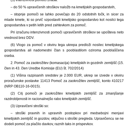
– do 50 % upravičenih stroškov naložb na kmetijskih gospodarstvih,
– stopnje pomoči se lahko povečajo do 20 odstotnih točk, in sicer za
mlade kmete, ki so prvič vzpostavili kmetijsko gospodarstvo kot nosilci tega
gospodarstva v petih letih pred zahtevkom za pomoč.
Pri izračunu intenzivnosti pomoči upravičenih stroškov se upošteva neto
vrednost brez DDV.
(6) Vlogo za pomoč v okviru tega ukrepa predloži nosilec kmetijskega
gospodarstva ali nadomestni član s pooblastilom oziroma pooblaščena
oseba.
2. Pomoč za zaokrožitev (komasacija) kmetijskih in gozdnih zemljišč (15.
člen in 43. člen Uredbe Komisije (EU) št. 702/2014)
(1) Višina razpisanih sredstev je 2.000 EUR, ukrep se izvede v okviru
proračunske postavke 11413 Pomoč za zaokrožitev zemljišč, konto 410217
(NRP OB110-16-0015).
(2) Cilj pomoči je zaokrožitev kmetijskih zemljišč za zmanjšanje
razdrobljenosti in racionalnejšo rabo kmetijskih zemljišč.
(3) Upravičeni stroški so:
– stroški pravnih in upravnih postopkov pri medsebojni menjavi
kmetijskih zemljišč in gozdov, vključno s stroški pregleda. Upravičencu se ne
dodeli pomoč za plačilo davkov, raznih taks in prispevkov.