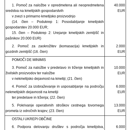
1. Pomoč za naložbe v opredmetena ali neopredmetena
40.000
sredstva na kmetijskih gospodarstvih
EUR
v zvezi s primarno kmetijsko proizvodnjo
(14. člen – Podukrep 1: Posodabljanje kmetijskih
gospodarstev 20.000 EUR;
15. člen – Podukrep 2: Urejanje kmetijskih zemljišč in
pašnikov 20.000 EUR)
2. Pomoč za zaokrožitev (komasacija) kmetijskih in
2.000
gozdnih zemljišč (16. člen)
EUR
POMOČI DE MINIMIS
3. Pomoč za naložbe v predelavo in trženje kmetijskih in
10.000
živilskih proizvodov ter naložbe
EUR
v nekmetijsko dejavnost na kmetiji; (21. člen)
4. Pomoč za izobraževanje in usposabljanje na področju
6.000
nekmetijskih dejavnosti na kmetiji
EUR
ter predelave in trženja; (22. člen)
5. Pokrivanje operativnih stroškov cestnega tovornega
13.000
prometa iz odročnih krajev; (23. člen)
EUR
OSTALI UKREPI OBČINE
6. Podpora delovanju društev s področja kmetijstva,
6.000