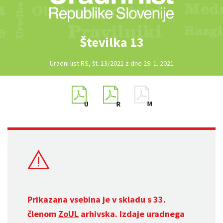
Številka 13
Uradni list RS, št. 13/2021 z dne 29. 1. 2021
Prikazana vsebina je v skladu s 33.
členom
ZoUL
arhivska. Izdaje uradnega