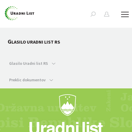
G
LASILO URADNI LIST RS
Glasilo Uradni list RS
Preklic dokumentov