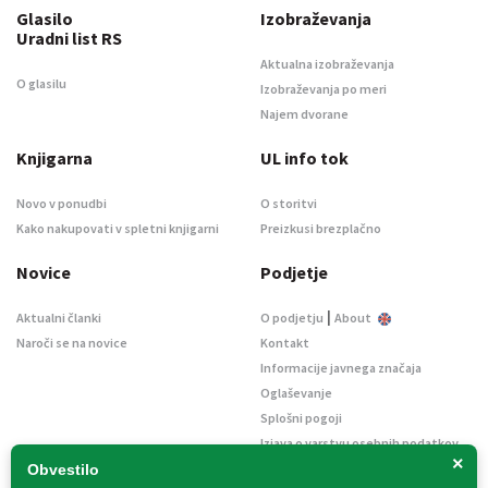
Glasilo
Izobraževanja
Uradni list RS
Aktualna izobraževanja
O glasilu
Izobraževanja po meri
Najem dvorane
Knjigarna
UL info tok
Novo v ponudbi
O storitvi
Kako nakupovati v spletni knjigarni
Preizkusi brezplačno
Novice
Podjetje
|
Aktualni članki
O podjetju
About
Naroči se na novice
Kontakt
Informacije javnega značaja
Oglaševanje
Splošni pogoji
Izjava o varstvu osebnih podatkov
×
E-dražbe
Obvestilo