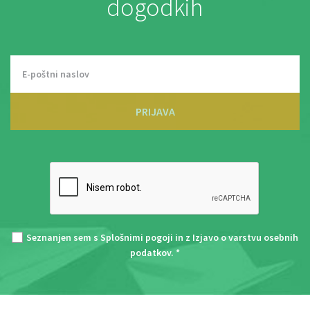
dogodkih
PRIJAVA
Seznanjen sem s
Splošnimi pogoji
in z
Izjavo o varstvu osebnih
podatkov
. *