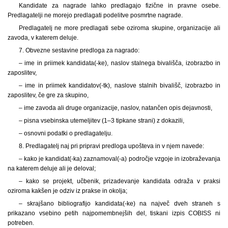
Kandidate za nagrade lahko predlagajo fizične in pravne osebe.
Predlagatelji ne morejo predlagati podelitve posmrtne nagrade.
Predlagatelj ne more predlagati sebe oziroma skupine, organizacije ali
zavoda, v katerem deluje.
7. Obvezne sestavine predloga za nagrado:
– ime in priimek kandidata(-ke), naslov stalnega bivališča, izobrazbo in
zaposlitev,
– ime in priimek kandidatov(-tk), naslove stalnih bivališč, izobrazbo in
zaposlitev, če gre za skupino,
– ime zavoda ali druge organizacije, naslov, natančen opis dejavnosti,
– pisna vsebinska utemeljitev (1–3 tipkane strani) z dokazili,
– osnovni podatki o predlagatelju.
8. Predlagatelj naj pri pripravi predloga upošteva in v njem navede:
– kako je kandidat(-ka) zaznamoval(-a) področje vzgoje in izobraževanja
na katerem deluje ali je deloval;
– kako se projekt, učbenik, prizadevanje kandidata odraža v praksi
oziroma kakšen je odziv iz prakse in okolja;
– skrajšano bibliografijo kandidata(-ke) na največ dveh straneh s
prikazano vsebino petih najpomembnejših del, tiskani izpis COBISS ni
potreben.