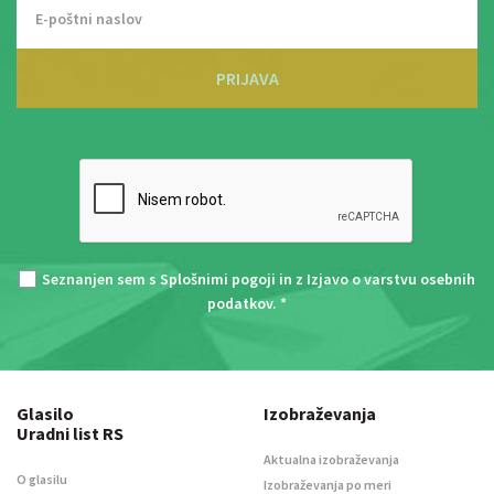
PRIJAVA
Seznanjen sem s
Splošnimi pogoji
in z
Izjavo o varstvu osebnih
podatkov
. *
Glasilo
Izobraževanja
Uradni list RS
Aktualna izobraževanja
O glasilu
Izobraževanja po meri