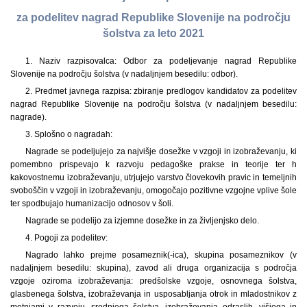
za podelitev nagrad Republike Slovenije na področju
šolstva za leto 2021
1. Naziv razpisovalca: Odbor za podeljevanje nagrad Republike
Slovenije na področju šolstva (v nadaljnjem besedilu: odbor).
2. Predmet javnega razpisa: zbiranje predlogov kandidatov za podelitev
nagrad Republike Slovenije na področju šolstva (v nadaljnjem besedilu:
nagrade).
3. Splošno o nagradah:
Nagrade se podeljujejo za najvišje dosežke v vzgoji in izobraževanju, ki
pomembno prispevajo k razvoju pedagoške prakse in teorije ter h
kakovostnemu izobraževanju, utrjujejo varstvo človekovih pravic in temeljnih
svoboščin v vzgoji in izobraževanju, omogočajo pozitivne vzgojne vplive šole
ter spodbujajo humanizacijo odnosov v šoli.
Nagrade se podelijo za izjemne dosežke in za življenjsko delo.
4. Pogoji za podelitev:
Nagrado lahko prejme posameznik(-ica), skupina posameznikov (v
nadaljnjem besedilu: skupina), zavod ali druga organizacija s področja
vzgoje oziroma izobraževanja: predšolske vzgoje, osnovnega šolstva,
glasbenega šolstva, izobraževanja in usposabljanja otrok in mladostnikov z
motnjami v razvoju, srednjega šolstva, izobraževanja odraslih, višjega in