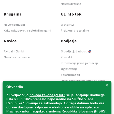
Najem dvorane
Knjigarna
UL info tok
Novo v ponudbi
O storitvi
Kako nakupovati v spletni knjigarni
Preizkusi brezplačno
Novice
Podjetje
|
Aktualni članki
O podjetju
About
Naroči se na novice
Kontakt
Informacije javnega značaja
Oglaševanje
Splošni pogoji
Izjava o varstvu osebnih podatkov
×
E-dražbe
Obvestilo
Z uveljavitvijo
novega zakona (ZOUL)
se je
izdajanje uradnega
lista s 1. 3. 2026 preneslo
neposredno
na Službo Vlade
Republike Slovenije za zakonodajo
. Od tega datuma bodo vse
objave dostopne izključno v elektronski obliki na spletišču
Pravnega informacijskega sistema Republike Slovenije (PISRS),