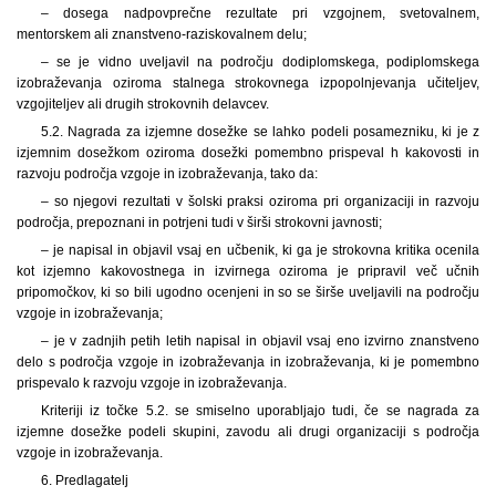
– dosega nadpovprečne rezultate pri vzgojnem, svetovalnem,
mentorskem ali znanstveno-raziskovalnem delu;
– se je vidno uveljavil na področju dodiplomskega, podiplomskega
izobraževanja oziroma stalnega strokovnega izpopolnjevanja učiteljev,
vzgojiteljev ali drugih strokovnih delavcev.
5.2. Nagrada za izjemne dosežke se lahko podeli posamezniku, ki je z
izjemnim dosežkom oziroma dosežki pomembno prispeval h kakovosti in
razvoju področja vzgoje in izobraževanja, tako da:
– so njegovi rezultati v šolski praksi oziroma pri organizaciji in razvoju
področja, prepoznani in potrjeni tudi v širši strokovni javnosti;
– je napisal in objavil vsaj en učbenik, ki ga je strokovna kritika ocenila
kot izjemno kakovostnega in izvirnega oziroma je pripravil več učnih
pripomočkov, ki so bili ugodno ocenjeni in so se širše uveljavili na področju
vzgoje in izobraževanja;
– je v zadnjih petih letih napisal in objavil vsaj eno izvirno znanstveno
delo s področja vzgoje in izobraževanja in izobraževanja, ki je pomembno
prispevalo k razvoju vzgoje in izobraževanja.
Kriteriji iz točke 5.2. se smiselno uporabljajo tudi, če se nagrada za
izjemne dosežke podeli skupini, zavodu ali drugi organizaciji s področja
vzgoje in izobraževanja.
6. Predlagatelj