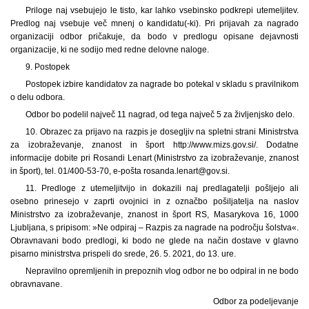
Priloge naj vsebujejo le tisto, kar lahko vsebinsko podkrepi utemeljitev.
Predlog naj vsebuje več mnenj o kandidatu(-ki). Pri prijavah za nagrado
organizaciji odbor pričakuje, da bodo v predlogu opisane dejavnosti
organizacije, ki ne sodijo med redne delovne naloge.
9. Postopek
Postopek izbire kandidatov za nagrade bo potekal v skladu s pravilnikom
o delu odbora.
Odbor bo podelil največ 11 nagrad, od tega največ 5 za življenjsko delo.
10. Obrazec za prijavo na razpis je dosegljiv na spletni strani Ministrstva
za izobraževanje, znanost in šport http://www.mizs.gov.si/. Dodatne
informacije dobite pri Rosandi Lenart (Ministrstvo za izobraževanje, znanost
in šport), tel. 01/400-53-70, e-pošta rosanda.lenart@gov.si.
11. Predloge z utemeljitvijo in dokazili naj predlagatelji pošljejo ali
osebno prinesejo v zaprti ovojnici in z označbo pošiljatelja na naslov
Ministrstvo za izobraževanje, znanost in šport RS, Masarykova 16, 1000
Ljubljana, s pripisom: »Ne odpiraj – Razpis za nagrade na področju šolstva«.
Obravnavani bodo predlogi, ki bodo ne glede na način dostave v glavno
pisarno ministrstva prispeli do srede, 26. 5. 2021, do 13. ure.
Nepravilno opremljenih in prepoznih vlog odbor ne bo odpiral in ne bodo
obravnavane.
Odbor za podeljevanje