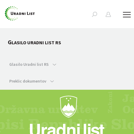
G
LASILO URADNI LIST RS
Glasilo Uradni list RS
Preklic dokumentov