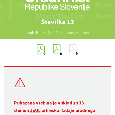
Številka 13
Uradni list RS, št. 13/2021 z dne 29. 1. 2021
Prikazana vsebina je v skladu s 33.
členom
ZoUL
arhivska. Izdaje uradnega