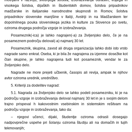
visokega šolstva, dijaških in študentskih domov, šolstva pripadnikov
madžarske in italijanske narodnostne skupnosti in Romov, šolstva
pripadnikov slovenske manjšine v Italiji, Avstriji in na Madžarskem ter
dopolnilnega pouka slovenskega jezika in kulture za Slovence po svetu,
oziroma drugega področja vzgoje in izobraževanja.
Posameznik(-ica) je lahko nagrajen(-a) za življenjsko delo, če je na
posameznem področju deloval(-a) najmanj 30 let.
Posameznik, skupina, zavod ali druga organizacija lahko dobi isto vrsto
nagrade samo enkrat. Oseba, ki je bila že nagrajena za izjemne dosežke kot
član skupine, je lahko nagrajena tudi kot posameznik, vendar le za
življenjsko delo.
Nagrade ne more prejeti učbenik, časopis ali revija, ampak le njihov
avtor oziroma urednik, uredništvo.
5. Kriteriji za dodelitev nagrad:
5.1. Nagrada za življenjsko delo se lahko podeli posamezniku, ki je na
področju vzgoje in izobraževanja deloval najmanj 30 let in je s svojim delom
trajno prispeval h kakovostnim vsebinskim in sistemskim rešitvam na
področju vzgoje in izobraževanja, tako da:
– njegovi učenci, dijaki, študentje oziroma odrasli dosegajo
nadpovprečne uspehe pri šolanju oziroma študiju ali na domačih in tujih
tekmovanjih;