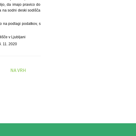
lijo, da imajo pravico do
a na sodni deski sodišča
o na podlagi podatkov, s
išče v Ljubljani
4. 11. 2020
NA VRH