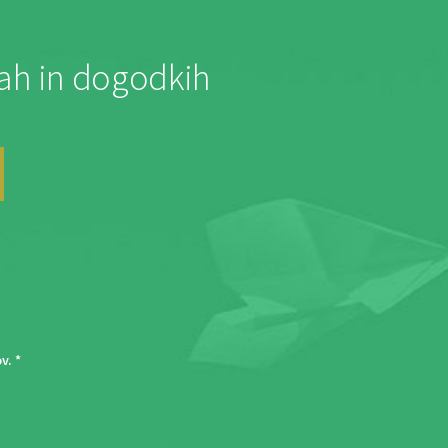
jah in dogodkih
ov
. *