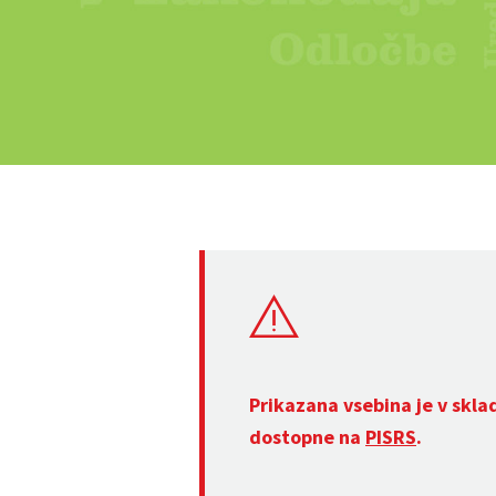
Prikazana vsebina je v skla
dostopne na
PISRS
.