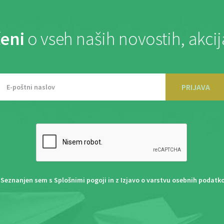
eni
o vseh naših novostih, akci
PRIJAVA
Seznanjen sem s
Splošnimi pogoji
in z
Izjavo o varstvu osebnih podatk