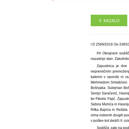
KAZALO
I D 2569/2016 Os-3365/2
Pri Okrajnem sodišč
nazadnje stan. Zakotniko
Zapustnica je dne 
nepremičnim premoženj
katerim v oporoki ni ra
Mehmedom Smlatićem. Po
Bošnjaka. Sulejman Bošnj
Senijo Saračević, Hasnijo
ter Fikreto Pajić. Zapus
Sebira Muhića in Hasnija
Rifka Bajrića in Rešida
nima nobenih drugih podat
v poštev kot dediči II. o
Sodišče zato na pod