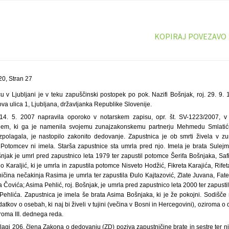
KOPIRAJ POVEZAVO
0, Stran 27
u v Ljubljani je v teku zapuščinski postopek po pok. Nazifi Bošnjak, roj. 29. 9. 
va ulica 1, Ljubljana, državljanka Republike Slovenije.
14. 5. 2007 napravila oporoko v notarskem zapisu, opr. št. SV-1223/2007, v 
em, ki ga je namenila svojemu zunajzakonskemu partnerju Mehmedu Smlatić
zpolagala, je nastopilo zakonito dedovanje. Zapustnica je ob smrti živela v z
tomcev ni imela. Starša zapustnice sta umrla pred njo. Imela je brata Sulej
ak je umrl pred zapustnico leta 1979 ter zapustil potomce Šerifa Bošnjaka, Safijo
 Karaljić, ki je umrla in zapustila potomce Nisveto Hodžić, Fikreta Karajića, Rifet
tničina nečakinja Rasima je umrla ter zapustila Đulo Kajtazović, Zlate Juvana, F
 Čovića; Asima Pehlić, roj. Bošnjak, je umrla pred zapustnico leta 2000 ter zapusti
 Pehlića. Zapustnica je imela še brata Asima Bošnjaka, ki je že pokojni. Sodišče
kov o osebah, ki naj bi živeli v tujini (večina v Bosni in Hercegovini), oziroma o d
ziroma III. dednega reda.
lagi 206. člena Zakona o dedovanju (ZD) poziva zapustničine brate in sestre ter n