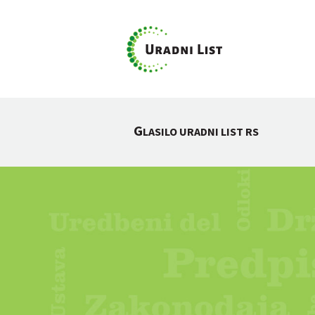
G
LASILO URADNI LIST RS