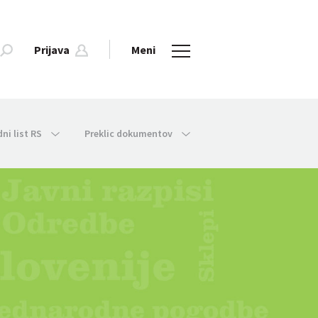
Prijava
Meni
dni list RS
Preklic dokumentov