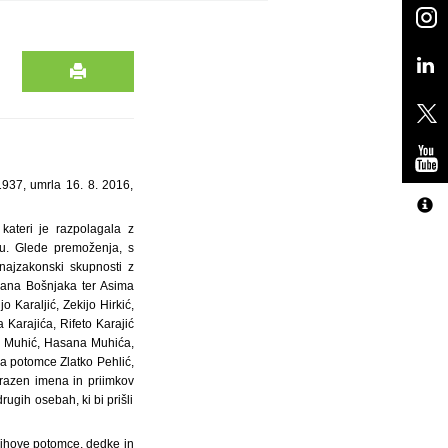
1937, umrla 16. 8. 2016,
kateri je razpolagala z
u. Glede premoženja, s
unajzakonski skupnosti z
mana Bošnjaka ter Asima
 Karaljić, Zekijo Hirkić,
a Karajića, Rifeto Karajić
ate Muhić, Hasana Muhića,
la potomce Zlatko Pehlić,
 razen imena in priimkov
rugih osebah, ki bi prišli
jihove potomce, dedke in