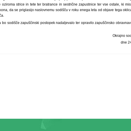
oziroma strice in tete ter bratrance in sestrične zapustnice ter vse ostale, ki mis
kona, da se priglasijo naslovnemu sodišču v roku enega leta od objave tega oklic
ča.
a bo sodišče zapuščinski postopek nadaljevalo ter opravilo zapuščinsko obravnav
Okrajno sod
dne 2