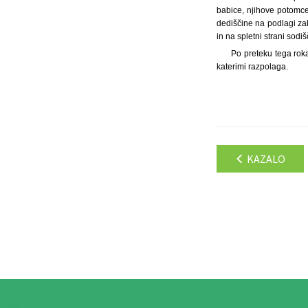
babice, njihove potomce 
dediščine na podlagi za
in na spletni strani sodiš
Po preteku tega rok
katerimi razpolaga.
KAZALO