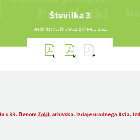
Številka 3
Uradni list RS, št. 3/2021 z dne 8. 1. 2021
du s 33. členom
ZoUL
arhivska. Izdaje uradnega lista, iz