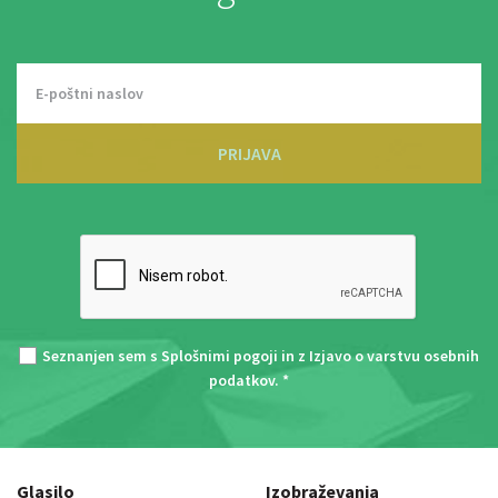
PRIJAVA
Seznanjen sem s
Splošnimi pogoji
in z
Izjavo o varstvu osebnih
podatkov
. *
Glasilo
Izobraževanja