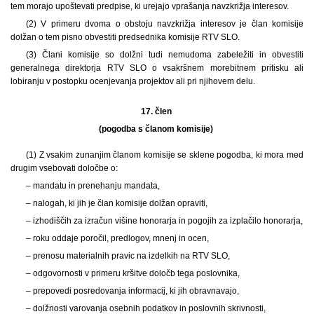
tem morajo upoštevati predpise, ki urejajo vprašanja navzkrižja interesov.
(2) V primeru dvoma o obstoju navzkrižja interesov je član komisije
dolžan o tem pisno obvestiti predsednika komisije RTV SLO.
(3) Člani komisije so dolžni tudi nemudoma zabeležiti in obvestiti
generalnega direktorja RTV SLO o vsakršnem morebitnem pritisku ali
lobiranju v postopku ocenjevanja projektov ali pri njihovem delu.
17. člen
(pogodba s članom komisije)
(1) Z vsakim zunanjim članom komisije se sklene pogodba, ki mora med
drugim vsebovati določbe o:
– mandatu in prenehanju mandata,
– nalogah, ki jih je član komisije dolžan opraviti,
– izhodiščih za izračun višine honorarja in pogojih za izplačilo honorarja,
– roku oddaje poročil, predlogov, mnenj in ocen,
– prenosu materialnih pravic na izdelkih na RTV SLO,
– odgovornosti v primeru kršitve določb tega poslovnika,
– prepovedi posredovanja informacij, ki jih obravnavajo,
– dolžnosti varovanja osebnih podatkov in poslovnih skrivnosti,