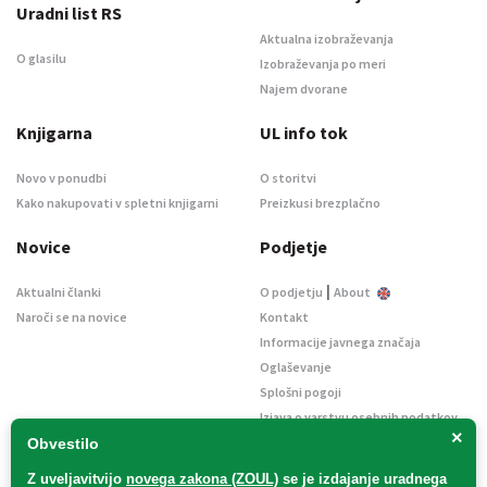
Uradni list RS
Aktualna izobraževanja
O glasilu
Izobraževanja po meri
Najem dvorane
Knjigarna
UL info tok
Novo v ponudbi
O storitvi
Kako nakupovati v spletni knjigarni
Preizkusi brezplačno
Novice
Podjetje
|
Aktualni članki
O podjetju
About
Naroči se na novice
Kontakt
Informacije javnega značaja
Oglaševanje
Splošni pogoji
Izjava o varstvu osebnih podatkov
×
E-dražbe
Obvestilo
Z uveljavitvijo
novega zakona (ZOUL)
se je
izdajanje uradnega