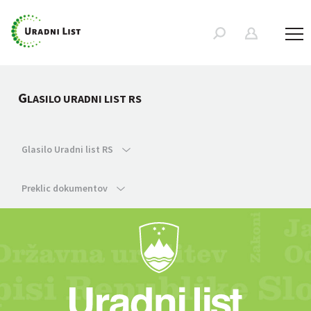
G
LASILO URADNI LIST RS
Glasilo Uradni list RS
Preklic dokumentov