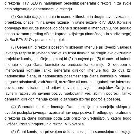
direktorja RTV SLO (v nadaljnjem besedilu: generalni direktor) in za svoje
delo odgovarjajo generalnemu direktorju.
(2) Komisije dajejo mnenja in ocene k filmskim in drugim avdiovizualnim
projektom, prispelim na javne razpise in javne pozive RTV SLO. Komisije
opravljajo tudi druge naloge, določene s sklepom o imenovanju, npr. podajo
oceno oziroma predlog višine koprodukcijskega (finančnega in storitvenega)
vložka RTV SLO v posamezni projekt.
(3) Generalni direktor s posebnim sklepom imenuje pri izvedbi vsakega
javnega razpisa in javnega poziva za izbor filmskih ali drugih avdiovizualnih
projektov komisijo, ki šteje najmanj tri (3) in največ pet (5) članov, od katerih
imenuje enega člana komisije za predsednika komisije. S sklepom o
imenovanju komisije lahko generalni direktor imenuje tudi do dva (2)
nadomestna člana, ki nadomestita posameznega člana komisije v primeru
njegove odsotnosti, zadržanosti, razrešitve ali morebiti ugotovljene interesne
povezanosti s katerim od prijaviteljev ali prijavljenih projektov. Če je na
javnem razpisu ali javnem pozivu vsebovanih več izbirnih področij, lahko
generalni direktor imenuje komisijo za vsako izbirno področje posebej.
(4) Generalni direktor imenuje člane komisije ob sprejetju sklepa o
uvedbi postopka javnega razpisa ali javnega poziva. Predloge generalnemu
direktorju za člane komisije poda tudi pristojno uredništvo, v katero bodo
uvrščeni izbrani projekti, in direktor TV Slovenija.
(5) Člani komisij so pri svojem delu samostojni in samostojno oblikujejo