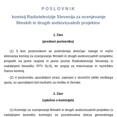
P O S L O V N I K
komisij Radiotelevizije Slovenija za ocenjevanje
filmskih in drugih avdiovizualnih projektov
1. člen
(predmet poslovnika)
(1) S tem poslovnikom se podrobneje določajo naloge in način
delovanja komisij za ocenjevanje filmskih in drugih avdiovizualnih projektov,
prispelih na javne razpise in javne pozive Radiotelevizije Slovenija (v
nadaljnjem besedilu: RTV SLO), ter pogoji za imenovanje in razrešitev
članov komisij.
(2) V poslovniku uporabljeni izrazi, zapisani v slovnični obliki moškega
spola, so uporabljeni kot nevtralni za moške in ženske.
2. člen
(splošno o komisijah)
(1) Komisije za ocenjevanje filmskih in drugih avdiovizualnih projektov (v
nadaljnjem besedilu: komisije) so posvetovalna telesa generalnega