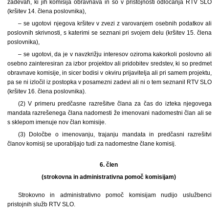
zadevah, ki jih komisija obravnava in so v pristojnosti odločanja RTV SLO
(kršitev 14. člena poslovnika),
– se ugotovi njegova kršitev v zvezi z varovanjem osebnih podatkov ali
poslovnih skrivnosti, s katerimi se seznani pri svojem delu (kršitev 15. člena
poslovnika),
– se ugotovi, da je v navzkrižju interesov oziroma kakorkoli poslovno ali
osebno zainteresiran za izbor projektov ali pridobitev sredstev, ki so predmet
obravnave komisije, in sicer bodisi v okviru prijavitelja ali pri samem projektu,
pa se ni izločil iz postopka v posamezni zadevi ali ni o tem seznanil RTV SLO
(kršitev 16. člena poslovnika).
(2) V primeru predčasne razrešitve člana za čas do izteka njegovega
mandata razrešenega člana nadomesti že imenovani nadomestni član ali se
s sklepom imenuje nov član komisije.
(3) Določbe o imenovanju, trajanju mandata in predčasni razrešitvi
članov komisij se uporabljajo tudi za nadomestne člane komisij.
6. člen
(strokovna in administrativna pomoč komisijam)
Strokovno in administrativno pomoč komisijam nudijo uslužbenci
pristojnih služb RTV SLO.