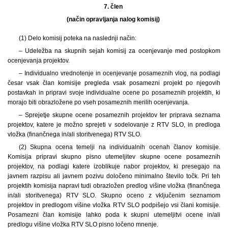
7. člen
(način opravljanja nalog komisij)
(1) Delo komisij poteka na naslednji način:
– Udeležba na skupnih sejah komisij za ocenjevanje med postopkom
ocenjevanja projektov.
– Individualno vrednotenje in ocenjevanje posameznih vlog, na podlagi
česar vsak član komisije pregleda vsak posamezni projekt po njegovih
postavkah in pripravi svoje individualne ocene po posameznih projektih, ki
morajo biti obrazložene po vseh posameznih merilih ocenjevanja.
– Sprejetje skupne ocene posameznih projektov ter priprava seznama
projektov, katere je možno sprejeti v sodelovanje z RTV SLO, in predloga
vložka (finančnega in/ali storitvenega) RTV SLO.
(2) Skupna ocena temelji na individualnih ocenah članov komisije.
Komisija pripravi skupno pisno utemeljitev skupne ocene posameznih
projektov, na podlagi katere izoblikuje nabor projektov, ki presegajo na
javnem razpisu ali javnem pozivu določeno minimalno število točk. Pri teh
projektih komisija napravi tudi obrazložen predlog višine vložka (finančnega
in/ali storitvenega) RTV SLO. Skupno oceno z vključenim seznamom
projektov in predlogom višine vložka RTV SLO podpišejo vsi člani komisije.
Posamezni član komisije lahko poda k skupni utemeljitvi ocene in/ali
predlogu višine vložka RTV SLO pisno ločeno mnenje.