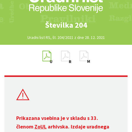
Številka 204
Uradni list RS, št. 204/2021 z dne 28. 12. 2021
Prikazana vsebina je v skladu s 33.
členom
ZoUL
arhivska. Izdaje uradnega