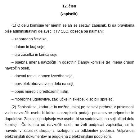
12. člen
(zapisnik)
(1) O delu komisije ter njenih sejah se sestavi zapisnik, ki ga praviloma
piše administrativni delavec RTV SLO, obsega pa najmanj:
– zaporedno številko,
– datum in kraj seje,
– ura začetka in konca seje,
– osebna imena navzočih in odsotnih članov komisije ter imena drugih
navzočih oseb,
– dnevni red ali namen izvedbe seje,
– povzetek obravnave in dela na seji,
– popis morebiti predloženih listin,
– morebitne ugotovitve, zaključke in sklepe, ki so bili sprejeti.
(2) Zapisnik se, kadar je to možno, takoj po sestavi prebere v prisotnosti
vseh navzočih oseb, ki lahko na zapisnik podajo posamezne pripombe in
dopolnitve. Zapisnik podpišejo vse osebe, ki so sodelovale na seji ali pri delu
komisije. Če katera od navzočih oseb ne želi podpisati zapisnika, se to
navede v zapisnik skupaj z razlogom za odklonitev podpisa. Veljavnost
elektronskih dokumentov ni pogojena z elektronskim podpisom.