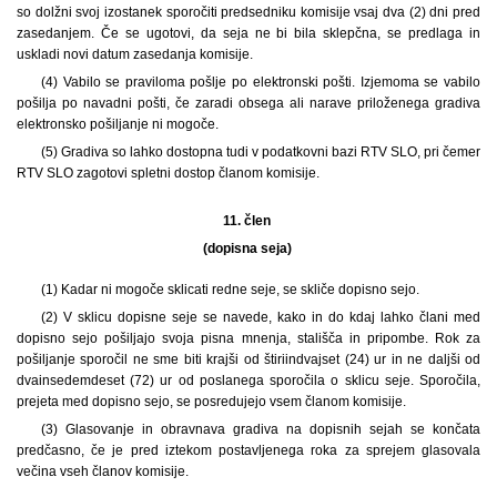
so dolžni svoj izostanek sporočiti predsedniku komisije vsaj dva (2) dni pred
zasedanjem. Če se ugotovi, da seja ne bi bila sklepčna, se predlaga in
uskladi novi datum zasedanja komisije.
(4) Vabilo se praviloma pošlje po elektronski pošti. Izjemoma se vabilo
pošilja po navadni pošti, če zaradi obsega ali narave priloženega gradiva
elektronsko pošiljanje ni mogoče.
(5) Gradiva so lahko dostopna tudi v podatkovni bazi RTV SLO, pri čemer
RTV SLO zagotovi spletni dostop članom komisije.
11. člen
(dopisna seja)
(1) Kadar ni mogoče sklicati redne seje, se skliče dopisno sejo.
(2) V sklicu dopisne seje se navede, kako in do kdaj lahko člani med
dopisno sejo pošiljajo svoja pisna mnenja, stališča in pripombe. Rok za
pošiljanje sporočil ne sme biti krajši od štiriindvajset (24) ur in ne daljši od
dvainsedemdeset (72) ur od poslanega sporočila o sklicu seje. Sporočila,
prejeta med dopisno sejo, se posredujejo vsem članom komisije.
(3) Glasovanje in obravnava gradiva na dopisnih sejah se končata
predčasno, če je pred iztekom postavljenega roka za sprejem glasovala
večina vseh članov komisije.