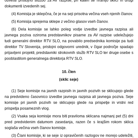
obvesti pristojno službo za AV razpise, pri kateri se hranijo sklici in drugi
dokumenti izvedenih sej.
(4) Komisija je sklepčna, če je na seji prisotna večina vseh njenih članov.
(5) Komisija sprejema sklepe z večino glasov vseh članov.
(6) Dela komisije se lahko poleg vodje izvedbe javnega razpisa ali
javnega poziva oziroma predstavnikov pisarne za AV razpise udeležujejo
tudi generalni direktor RTV SLO, na povabilo predsednika komisije pa tudi
direktor TV Slovenija, pristojni odgovorni urednik, v čigar področje spadajo
prijavljeni projekti, predstavniki strokovnih služb RTV SLO ter druge osebe s
pooblastilom generalnega direktorja RTV SLO.
10. člen
(sklic seje)
(1) Seje komisije na javnih razpisih in javnih pozivih se sklicujejo glede
na predvideno časovnico izvedbe javnega razpisa ali javnega poziva. Seje
komisije pri javnih pozivih se sklicujejo glede na prispetje in vrstni red
prispetja posameznih vlog.
(2) Vsaka seja komisije mora biti praviloma sklicana najmanj pet (5) dni
pred predvidenim datumom zasedanja, razen če s krajšim rokom sklica
soglaša večina vseh članov komisije.
(3) Člani komisije, ki se seje iz opravičenih razlogov ne morejo udeležiti,