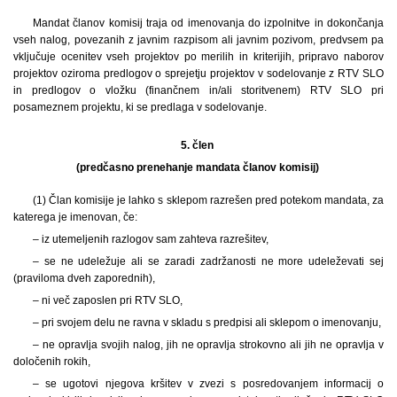
Mandat članov komisij traja od imenovanja do izpolnitve in dokončanja
vseh nalog, povezanih z javnim razpisom ali javnim pozivom, predvsem pa
vključuje ocenitev vseh projektov po merilih in kriterijih, pripravo naborov
projektov oziroma predlogov o sprejetju projektov v sodelovanje z RTV SLO
in predlogov o vložku (finančnem in/ali storitvenem) RTV SLO pri
posameznem projektu, ki se predlaga v sodelovanje.
5. člen
(predčasno prenehanje mandata članov komisij)
(1) Član komisije je lahko s sklepom razrešen pred potekom mandata, za
katerega je imenovan, če:
– iz utemeljenih razlogov sam zahteva razrešitev,
– se ne udeležuje ali se zaradi zadržanosti ne more udeleževati sej
(praviloma dveh zaporednih),
– ni več zaposlen pri RTV SLO,
– pri svojem delu ne ravna v skladu s predpisi ali sklepom o imenovanju,
– ne opravlja svojih nalog, jih ne opravlja strokovno ali jih ne opravlja v
določenih rokih,
– se ugotovi njegova kršitev v zvezi s posredovanjem informacij o