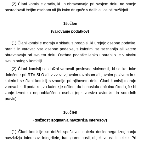
(2) Člani komisije gradiv, ki jih obravnavajo pri svojem delu, ne smejo
posredovati tretjim osebam ali jih kako drugače v delih ali celoti razširjati.
15. člen
(varovanje podatkov)
(1) Člani komisije morajo v skladu s predpisi, ki urejajo osebne podatke,
hraniti in varovati vse osebne podatke, s katerimi se seznanijo ali katere
obravnavajo pri svojem delu. Osebne podatke lahko uporabijo le v okviru
svojih nalog v komisiji.
(2) Člani komisij so dolžni varovati poslovne skrivnosti, ki so kot take
določene pri RTV SLO ali v zvezi z javnim razpisom ali javnim pozivom in s
katerimi se člani komisij seznanijo pri njihovem delu. Člani komisij morajo
varovati tudi podatke, za katere je očitno, da bi nastala občutna škoda, če bi
zanje izvedela nepooblaščena oseba (npr. varstvo avtorske in sorodnih
pravic).
16. člen
(dolžnost izogibanja navzkrižja interesov)
(1) Člani komisije so dolžni spoštovati načela doslednega izogibanja
navzkrižja interesov, integritete, transparentnosti, objektivnosti in etike. Pri