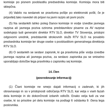
komisije po pisnem pooblastilu predsednika komisije. Komisija mora biti
sklepčna.
(4) Vabilo na sestanek se praviloma pošlje po elektronski pošti, če je
prijavitelj tako navedel ob prijavi na javni razpis ali javni poziv.
(5) Na sestankih lahko poleg članov komisije in vodje izvedbe javnega
razpisa ali javnega poziva oziroma predstavnikov pisarne za AV razpise
sodelujejo tudi generalni direktor RTV SLO, direktor TV Slovenija, pristojni
odgovorni urednik, predstavniki strokovnih služb RTV SLO na povabilo
predsednika komisije ter druge osebe s pooblastilom generalnega direktorja
RTV SLO.
(6) O sestankih se sestavi zapisnik, ki ga praviloma piše vodja izvedbe
javnega razpisa ali javnega poziva, za sestavo zapisnika pa se smiselno
uporabljajo določbe tega pravilnika o zapisniku sej komisije.
14. člen
(posredovanje informacij)
(1) Člani komisije ne smejo dajati informacij o zadevah, ki jih
obravnavajo in so v pristojnosti odločanja RTV SLO, kar velja v vseh fazah
dela komisije in do dokončnosti izdanih odločb. Enako velja tudi za vse
osebe, ki so prisotne pri delu komisije na podlagi 6 odstavka 9. člena tega
poslovnika.