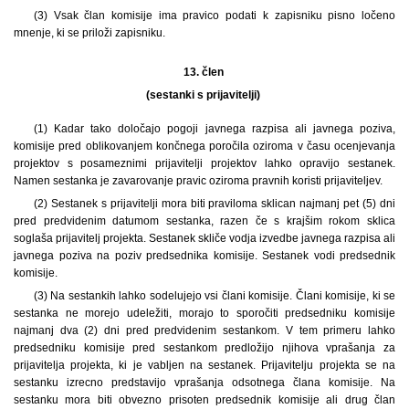
(3) Vsak član komisije ima pravico podati k zapisniku pisno ločeno
mnenje, ki se priloži zapisniku.
13. člen
(sestanki s prijavitelji)
(1) Kadar tako določajo pogoji javnega razpisa ali javnega poziva,
komisije pred oblikovanjem končnega poročila oziroma v času ocenjevanja
projektov s posameznimi prijavitelji projektov lahko opravijo sestanek.
Namen sestanka je zavarovanje pravic oziroma pravnih koristi prijaviteljev.
(2) Sestanek s prijavitelji mora biti praviloma sklican najmanj pet (5) dni
pred predvidenim datumom sestanka, razen če s krajšim rokom sklica
soglaša prijavitelj projekta. Sestanek skliče vodja izvedbe javnega razpisa ali
javnega poziva na poziv predsednika komisije. Sestanek vodi predsednik
komisije.
(3) Na sestankih lahko sodelujejo vsi člani komisije. Člani komisije, ki se
sestanka ne morejo udeležiti, morajo to sporočiti predsedniku komisije
najmanj dva (2) dni pred predvidenim sestankom. V tem primeru lahko
predsedniku komisije pred sestankom predložijo njihova vprašanja za
prijavitelja projekta, ki je vabljen na sestanek. Prijavitelju projekta se na
sestanku izrecno predstavijo vprašanja odsotnega člana komisije. Na
sestanku mora biti obvezno prisoten predsednik komisije ali drug član