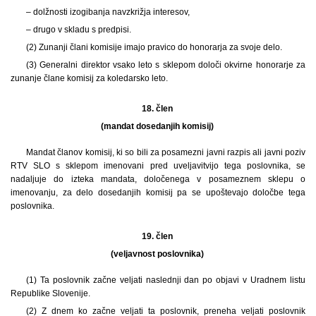
– dolžnosti izogibanja navzkrižja interesov,
– drugo v skladu s predpisi.
(2) Zunanji člani komisije imajo pravico do honorarja za svoje delo.
(3) Generalni direktor vsako leto s sklepom določi okvirne honorarje za
zunanje člane komisij za koledarsko leto.
18. člen
(mandat dosedanjih komisij)
Mandat članov komisij, ki so bili za posamezni javni razpis ali javni poziv
RTV SLO s sklepom imenovani pred uveljavitvijo tega poslovnika, se
nadaljuje do izteka mandata, določenega v posameznem sklepu o
imenovanju, za delo dosedanjih komisij pa se upoštevajo določbe tega
poslovnika.
19. člen
(veljavnost poslovnika)
(1) Ta poslovnik začne veljati naslednji dan po objavi v Uradnem listu
Republike Slovenije.
(2) Z dnem ko začne veljati ta poslovnik, preneha veljati poslovnik