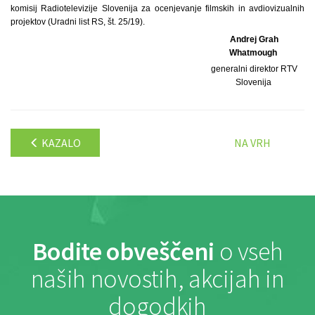
komisij Radiotelevizije Slovenija za ocenjevanje filmskih in avdiovizualnih
projektov (Uradni list RS, št. 25/19).
Andrej Grah
Whatmough
generalni direktor RTV
Slovenija
KAZALO
NA VRH
Bodite obveščeni
o vseh
naših novostih, akcijah in
dogodkih