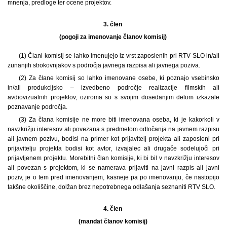
mnenja, predloge ter ocene projektov.
3. člen
(pogoji za imenovanje članov komisij)
(1) Člani komisij se lahko imenujejo iz vrst zaposlenih pri RTV SLO in/ali
zunanjih strokovnjakov s področja javnega razpisa ali javnega poziva.
(2) Za člane komisij so lahko imenovane osebe, ki poznajo vsebinsko
in/ali produkcijsko – izvedbeno področje realizacije filmskih ali
avdiovizualnih projektov, oziroma so s svojim dosedanjim delom izkazale
poznavanje področja.
(3) Za člana komisije ne more biti imenovana oseba, ki je kakorkoli v
navzkrižju interesov ali povezana s predmetom odločanja na javnem razpisu
ali javnem pozivu, bodisi na primer kot prijavitelj projekta ali zaposleni pri
prijavitelju projekta bodisi kot avtor, izvajalec ali drugače sodelujoči pri
prijavljenem projektu. Morebitni član komisije, ki bi bil v navzkrižju interesov
ali povezan s projektom, ki se namerava prijaviti na javni razpis ali javni
poziv, je o tem pred imenovanjem, kasneje pa po imenovanju, če nastopijo
takšne okoliščine, dolžan brez nepotrebnega odlašanja seznaniti RTV SLO.
4. člen
(mandat članov komisij)