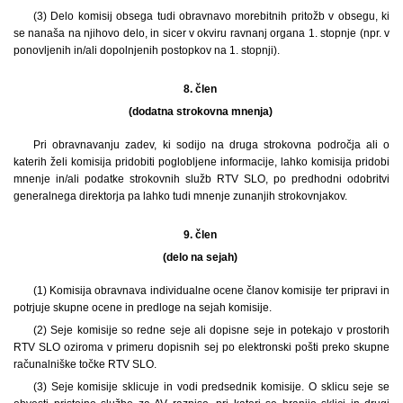
(3) Delo komisij obsega tudi obravnavo morebitnih pritožb v obsegu, ki
se nanaša na njihovo delo, in sicer v okviru ravnanj organa 1. stopnje (npr. v
ponovljenih in/ali dopolnjenih postopkov na 1. stopnji).
8. člen
(dodatna strokovna mnenja)
Pri obravnavanju zadev, ki sodijo na druga strokovna področja ali o
katerih želi komisija pridobiti poglobljene informacije, lahko komisija pridobi
mnenje in/ali podatke strokovnih služb RTV SLO, po predhodni odobritvi
generalnega direktorja pa lahko tudi mnenje zunanjih strokovnjakov.
9. člen
(delo na sejah)
(1) Komisija obravnava individualne ocene članov komisije ter pripravi in
potrjuje skupne ocene in predloge na sejah komisije.
(2) Seje komisije so redne seje ali dopisne seje in potekajo v prostorih
RTV SLO oziroma v primeru dopisnih sej po elektronski pošti preko skupne
računalniške točke RTV SLO.
(3) Seje komisije sklicuje in vodi predsednik komisije. O sklicu seje se