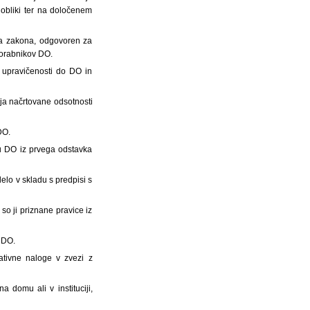
obliki ter na določenem
ega zakona, odgovoren za
porabnikov DO.
e upravičenosti do DO in
nja načrtovane odsotnosti
DO.
lcu DO iz prvega odstavka
delo v skladu s predpisi s
o ji priznane pravice iz
z DO.
ativne naloge v zvezi z
 domu ali v instituciji,