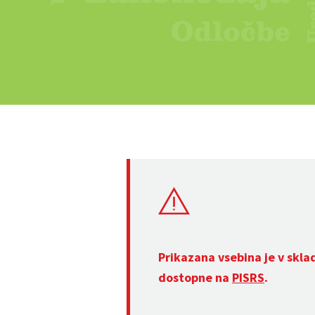
Prikazana vsebina je v skla
dostopne na
PISRS
.