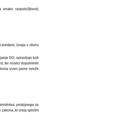
enako razpoložljivost,
 predpisi, izvaja v okviru
janje DO, opravljajo tudi
, ter nosilci dopolnilnih
 zakona izven javne mreže
nistrstva, pristojnega za
 zakona, ki ureja splošni