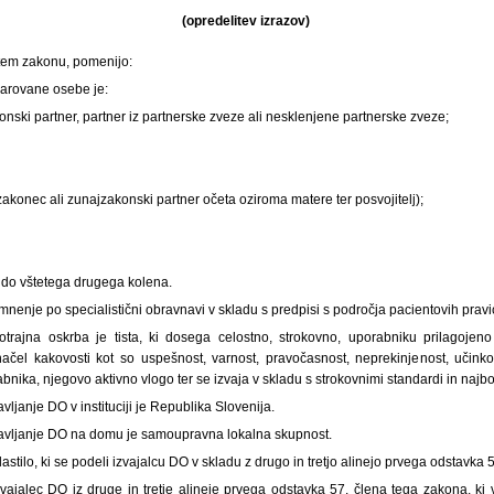
(opredelitev izrazov)
v tem zakonu, pomenijo:
varovane osebe je:
nski partner, partner iz partnerske zveze ali nesklenjene partnerske zveze;
 zakonec ali zunajzakonski partner očeta oziroma matere ter posvojitelj);
u do vštetega drugega kolena.
 mnenje po specialistični obravnavi v skladu s predpisi s področja pacientovih pravi
trajna oskrba je tista, ki dosega celostno, strokovno, uporabniku prilagojeno
ačel kakovosti kot so uspešnost, varnost, pravočasnost, neprekinjenost, učinko
nika, njegovo aktivno vlogo ter se izvaja v skladu s strokovnimi standardi in najbo
ljanje DO v instituciji je Republika Slovenija.
avljanje DO na domu je samoupravna lokalna skupnost.
astilo, ki se podeli izvajalcu DO v skladu z drugo in tretjo alinejo prvega odstavka
zvajalec DO iz druge in tretje alineje prvega odstavka 57. člena tega zakona, ki