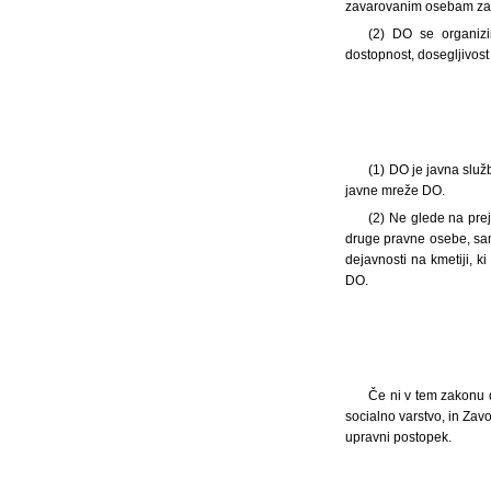
zavarovanim osebam zago
(2) DO se organizi
dostopnost, dosegljivost 
(1) DO je javna služb
javne mreže DO.
(2) Ne glede na prej
druge pravne osebe, samo
dejavnosti na kmetiji, k
DO.
Če ni v tem zakonu d
socialno varstvo, in Zav
upravni postopek.