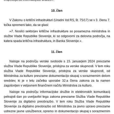
10. člen
V Zakonu o kritični infrastrukturi (Uradni list RS, št. 75/17) se v 3. členu 7.
točka spremeni tako, da se glasi:
»7. Nosilci sektorjev kritične infrastrukture so posamezna ministrstva in
službe Vlade Republike Slovenije, ki so odgovorni za delovna področja, na
katera spada kritična infrastruktura, in Banka Slovenije.«.
11. člen
Naloge na področju verske svobode s 15. januarjem 2024 prevzame
služba Vlade Republike Slovenije, pristojna za verske skupnosti. V tem roku
služba Vlade Republike Slovenije, pristojna za verske skupnosti, od
Ministrstva za kulturo prevzame dokumentacijo skupaj s sorazmernim delom
sredstev, ki je v letu začetka uporabe 32.a člena zakona za ta namen
zagotovljen v veljavnem finančnem načrtu Ministrstva za kulturo.
Naloge na področju informacijske družbe in elektronskih komunikacij
petnajsti dan po uveljavitvi tega zakona prevzame Služba Vlade Republike
Slovenije za digitalno preobrazbo. V tem roku Služba Vlade Republike
Slovenije za digitalno preobrazbo od Ministrstva za javno upravo prevzame
ustrezne javne uslužbence, opremo in dokumentacijo skupaj s sorazmernim