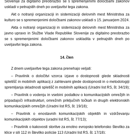
Slovenije za digitalno preobrazbo se s spremenjenimi določbami zakonov
uskladi v petnajstih dneh po uveljavitvi tega zakona.
Akt o notranji organizaciji in sistemizaciji delovnih mest Ministrstva za
kulturo se s spremenjenimi določbami zakonov uskladi s 15. januarjem 2024.
Akta o notranji organizaciji in sistemizaciji delovnih mest Ministrstva za
javno upravo in Službe Vlade Republike Slovenije za digitalno preobrazbo
se s spremenjenimi določbami zakonov uskladita v petnajstih dneh po
uveljavitvi tega zakona.
14. člen
Z dnem uveljavitve tega zakona prenehajo veljati:
– Pravilnik o določitvi vzorca izjave o dostopnosti glede skladnosti
spletišč in mobilnih aplikacij z zahtevami glede dostopnosti in o metodologiji
spremljanja skladnosti spletišč in mobilnih aplikacij (Uradni list RS, št. 34/19);
– Pravilnik o vodenju in vsebini podatkov o komunikacijskih omrežjih in
pripadajoči infrastrukturi, omrežnih priključnih točkah in drugih elektronskih
komunikacijskih omrežjih (Uradni list RS, št. 19/18);
– Pravilnik o enostavnih komunikacijskih objektih in vzdrževanju
komunikacijskih objektov (uradni list RS, št. 77/13);
– Pravilnik o kakovosti storitve za enotno evropsko telefonsko številko za
klice v sili 112 in številko policije 113 (Uradni list RS, št. 17/18);