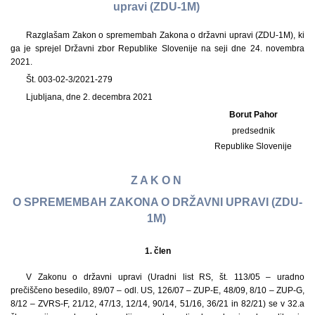
upravi (ZDU-1M)
Razglašam Zakon o spremembah Zakona o državni upravi (ZDU-1M), ki
ga je sprejel Državni zbor Republike Slovenije na seji dne 24. novembra
2021.
Št. 003-02-3/2021-279
Ljubljana, dne 2. decembra 2021
Borut Pahor
predsednik
Republike Slovenije
Z A K O N
O SPREMEMBAH ZAKONA O DRŽAVNI UPRAVI (ZDU-
1M)
1.
člen
V Zakonu o državni upravi (Uradni list RS, št. 113/05 – uradno
prečiščeno besedilo, 89/07 – odl. US, 126/07 – ZUP-E, 48/09, 8/10 – ZUP-G,
8/12 – ZVRS-F, 21/12, 47/13, 12/14, 90/14, 51/16, 36/21 in 82/21) se v 32.a