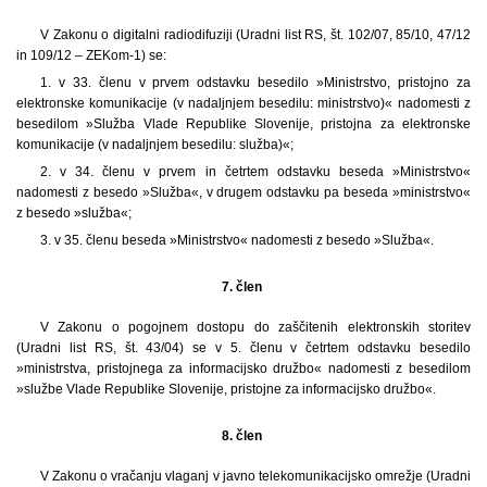
V Zakonu o digitalni radiodifuziji (Uradni list RS, št. 102/07, 85/10, 47/12
in 109/12 – ZEKom-1) se:
1. v 33. členu v prvem odstavku besedilo »Ministrstvo, pristojno za
elektronske komunikacije (v nadaljnjem besedilu: ministrstvo)« nadomesti z
besedilom »Služba Vlade Republike Slovenije, pristojna za elektronske
komunikacije (v nadaljnjem besedilu: služba)«;
2. v 34. členu v prvem in četrtem odstavku beseda »Ministrstvo«
nadomesti z besedo »Služba«, v drugem odstavku pa beseda »ministrstvo«
z besedo »služba«;
3. v 35. členu beseda »Ministrstvo« nadomesti z besedo »Služba«.
7. člen
V Zakonu o pogojnem dostopu do zaščitenih elektronskih storitev
(Uradni list RS, št. 43/04) se v 5. členu v četrtem odstavku besedilo
»ministrstva, pristojnega za informacijsko družbo« nadomesti z besedilom
»službe Vlade Republike Slovenije, pristojne za informacijsko družbo«.
8. člen
V Zakonu o vračanju vlaganj v javno telekomunikacijsko omrežje (Uradni