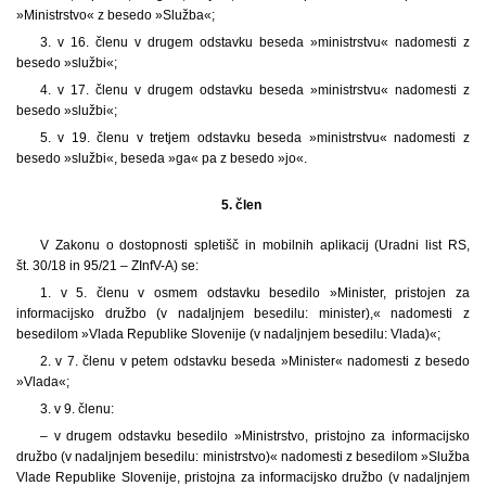
»Ministrstvo« z besedo »Služba«;
3. v 16. členu v drugem odstavku beseda »ministrstvu« nadomesti z
besedo »službi«;
4. v 17. členu v drugem odstavku beseda »ministrstvu« nadomesti z
besedo »službi«;
5. v 19. členu v tretjem odstavku beseda »ministrstvu« nadomesti z
besedo »službi«, beseda »ga« pa z besedo »jo«.
5. člen
V Zakonu o dostopnosti spletišč in mobilnih aplikacij (Uradni list RS,
št. 30/18 in 95/21 – ZInfV-A) se:
1. v 5. členu v osmem odstavku besedilo »Minister, pristojen za
informacijsko družbo (v nadaljnjem besedilu: minister),« nadomesti z
besedilom »Vlada Republike Slovenije (v nadaljnjem besedilu: Vlada)«;
2. v 7. členu v petem odstavku beseda »Minister« nadomesti z besedo
»Vlada«;
3. v 9. členu:
– v drugem odstavku besedilo »Ministrstvo, pristojno za informacijsko
družbo (v nadaljnjem besedilu: ministrstvo)« nadomesti z besedilom »Služba
Vlade Republike Slovenije, pristojna za informacijsko družbo (v nadaljnjem