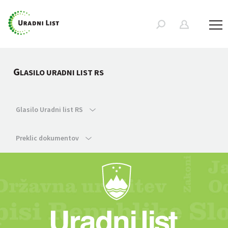
G
LASILO URADNI LIST RS
Glasilo Uradni list RS
Preklic dokumentov