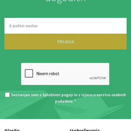
PRIJAVA
Seznanjen sem s
Splošnimi pogoji
in z
Izjavo o varstvu osebnih
podatkov
. *
Glasilo
Izobraževanja