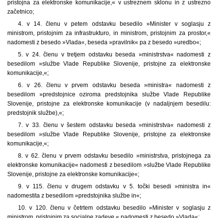
pristojna za elektronske komunikacije,« v ustreznem sklonu in z ustrezno
začetnico;
4. v 14. členu v petem odstavku besedilo »Minister v soglasju z
ministrom, pristojnim za infrastrukturo, in ministrom, pristojnim za prostor,«
nadomesti z besedo »Vlada«, beseda »pravilnik« pa z besedo »uredbo«;
5. v 24. členu v tretjem odstavku beseda »ministrstva« nadomesti z
besedilom »službe Vlade Republike Slovenije, pristojne za elektronske
komunikacije,«;
6. v 26. členu v prvem odstavku beseda »ministra« nadomesti z
besedilom »predstojnice oziroma predstojnika službe Vlade Republike
Slovenije, pristojne za elektronske komunikacije (v nadaljnjem besedilu:
predstojnik službe),«;
7. v 33. členu v šestem odstavku beseda »ministrstva« nadomesti z
besedilom »službe Vlade Republike Slovenije, pristojne za elektronske
komunikacije,«;
8. v 62. členu v prvem odstavku besedilo »ministrstva, pristojnega za
elektronske komunikacije« nadomesti z besedilom »službe Vlade Republike
Slovenije, pristojne za elektronske komunikacije«;
9. v 115. členu v drugem odstavku v 5. točki besedi »ministra in«
nadomestita z besedilom »predstojnika službe in«;
10. v 120. členu v četrtem odstavku besedilo »Minister v soglasju z
ministrom, pristojnim za socialne zadeve,« nadomesti z besedo »Vlada«;