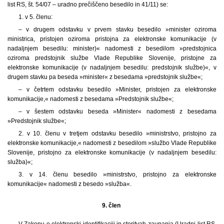
list RS, št. 54/07 – uradno prečiščeno besedilo in 41/11) se:
1. v 5. členu:
– v drugem odstavku v prvem stavku besedilo »minister oziroma
ministrica, pristojen oziroma pristojna za elektronske komunikacije (v
nadaljnjem besedilu: minister)« nadomesti z besedilom »predstojnica
oziroma predstojnik službe Vlade Republike Slovenije, pristojne za
elektronske komunikacije (v nadaljnjem besedilu: predstojnik službe)«, v
drugem stavku pa beseda »minister« z besedama »predstojnik službe«;
– v četrtem odstavku besedilo »Minister, pristojen za elektronske
komunikacije,« nadomesti z besedama »Predstojnik službe«;
– v šestem odstavku beseda »Minister« nadomesti z besedama
»Predstojnik službe«;
2. v 10. členu v tretjem odstavku besedilo »ministrstvo, pristojno za
elektronske komunikacije,« nadomesti z besedilom »službo Vlade Republike
Slovenije, pristojno za elektronske komunikacije (v nadaljnjem besedilu:
služba)«;
3. v 14. členu besedilo »ministrstvo, pristojno za elektronske
komunikacije« nadomesti z besedo »služba«.
9. člen
V Zakonu o elektronski identifikaciji in storitvah zaupanja (Uradni list RS,