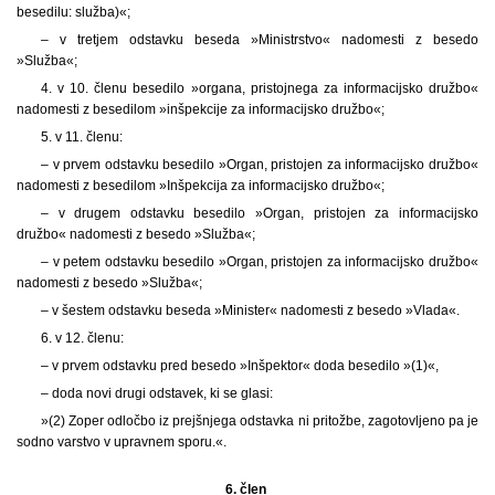
besedilu: služba)«;
– v tretjem odstavku beseda »Ministrstvo« nadomesti z besedo
»Služba«;
4. v 10. členu besedilo »organa, pristojnega za informacijsko družbo«
nadomesti z besedilom »inšpekcije za informacijsko družbo«;
5. v 11. členu:
– v prvem odstavku besedilo »Organ, pristojen za informacijsko družbo«
nadomesti z besedilom »Inšpekcija za informacijsko družbo«;
– v drugem odstavku besedilo »Organ, pristojen za informacijsko
družbo« nadomesti z besedo »Služba«;
– v petem odstavku besedilo »Organ, pristojen za informacijsko družbo«
nadomesti z besedo »Služba«;
– v šestem odstavku beseda »Minister« nadomesti z besedo »Vlada«.
6. v 12. členu:
– v prvem odstavku pred besedo »Inšpektor« doda besedilo »(1)«,
– doda novi drugi odstavek, ki se glasi:
»(2) Zoper odločbo iz prejšnjega odstavka ni pritožbe, zagotovljeno pa je
sodno varstvo v upravnem sporu.«.
6. člen