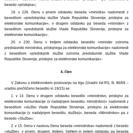
besedo »pristojna«;
19. v 226. členu v prvem odstavku beseda »ministra« nadomesti z
besedilom »predstojnika službe Vlade Republike Slovenije, pristojne za
elektronske komunikacije«, v drugem odstavku pa beseda »minister« z
besedilom »predstojnik službe Vlade Republike Slovenije, pristojne za
elektronske komunikacije«;
20. v 230. členu v tretjem odstavku besedilo »minister oziroma
predstavniki ministrstva, pristojnega za elektronske komunikacije« nadomesti
z besedilom »predstojnik službe oziroma predstavniki službe Vlade
Republike Slovenije, pristojne za elektronske komunikacije«.
4. člen
V Zakonu o elektronskem poslovanju na trgu (Uradni list RS, št. 96/09 –
uradno prečiščeno besedilo in 19/15) se:
1. v 14. členu v drugem odstavku besedilo »ministrstvo, pristojno za
elektronske komunikacije (v nadaljnjem besedilu: ministrstvo)« nadomesti z
besedilom »službo Vlade Republike Slovenije, pristojno za elektronske
komunikacije (v nadaljnjem besedilu: služba)«, beseda »Ministrstvo« pa z
besedo »Služba«;
2. v 15. členu v naslovu člena beseda »ministrstva« nadomesti z besedo
»službe«, v prvem, drugem, tretjem, četrtem in petem odstavku pa beseda