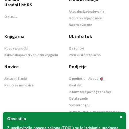
Uradni list RS
Aktualna izobraževanja
O glasilu
Izobraževanja po meri
Najem dvorane
Knjigarna
UL info tok
Novo v ponudbi
O storitvi
Kako nakupovati v spletni knjigarni
Preizkusi brezplačno
Novice
Podjetje
|
Aktualni članki
O podjetju
About
Naroči se na novice
Kontakt
Informacije javnega značaja
Oglaševanje
Splošni pogoji
Izjava o varstvu osebnih podatkov
×
E-dražbe
Obvestilo
Z uveljavitvijo
novega zakona (ZOUL)
se je
izdajanje uradnega