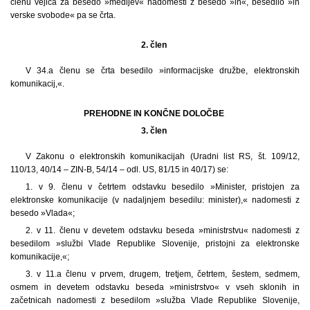
členu vejica za besedo »medijev« nadomesti z besedo »in«, besedilo »in
verske svobode« pa se črta.
2. člen
V 34.a členu se črta besedilo »informacijske družbe, elektronskih
komunikacij,«.
PREHODNE IN KONČNE DOLOČBE
3. člen
V Zakonu o elektronskih komunikacijah (Uradni list RS, št. 109/12,
110/13, 40/14 – ZIN-B, 54/14 – odl. US, 81/15 in 40/17) se:
1. v 9. členu v četrtem odstavku besedilo »Minister, pristojen za
elektronske komunikacije (v nadaljnjem besedilu: minister),« nadomesti z
besedo »Vlada«;
2. v 11. členu v devetem odstavku beseda »ministrstvu« nadomesti z
besedilom »službi Vlade Republike Slovenije, pristojni za elektronske
komunikacije,«;
3. v 11.a členu v prvem, drugem, tretjem, četrtem, šestem, sedmem,
osmem in devetem odstavku beseda »ministrstvo« v vseh sklonih in
začetnicah nadomesti z besedilom »služba Vlade Republike Slovenije,