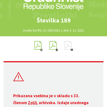
Številka 189
Uradni list RS, št. 189/2021 z dne 3. 12. 2021
Prikazana vsebina je v skladu s 33.
členom
ZoUL
arhivska. Izdaje uradnega