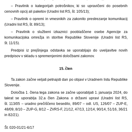
– Pravilnik o kategorijah potrošnikov, ki so upravičeni do posebnih
cenovnih opcij ali paketov (Uradni list RS, št. 105/13);
– Pravilnik o opremi in vmesnikih za zakonito prestrezanje komunikacij
(Uradni list RS, št. 89/13);
– Pravilnik o službeni izkaznici pooblaščene osebe Agencije za
komunikacijska omrežja in storitve Republike Slovenije (Uradni list RS,
št. 11/15).
Predpisi iz prejšnjega odstavka se uporabljajo do uveljavitve novih
predpisov v skladu s spremenjenimi določbami zakonov.
15. člen
Ta zakon začne veljati petnajsti dan po objavi v Uradnem listu Republike
Slovenije.
Določba 1. člena tega zakona se začne uporabljati 1. januarja 2024, do
takrat se uporablja 32.a člen Zakona o državni upravi (Uradni list RS,
št. 113/05 – uradno prečiščeno besedilo, 89/07 – odl. US, 126/07 – ZUP-E,
48/09, 8/10 – ZUP-G, 8/12 – ZVRS-F, 21/12, 47/13, 12/14, 90/14, 51/16, 36/21
in 82/21).
Št. 020-01/21-6/17