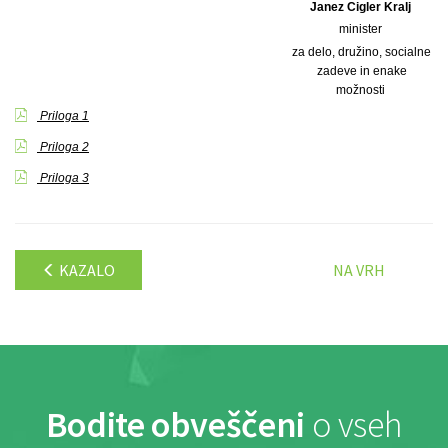
Janez Cigler Kralj
minister
za delo, družino, socialne
zadeve in enake
možnosti
Priloga 1
Priloga 2
Priloga 3
KAZALO
NA VRH
Bodite obveščeni
o vseh