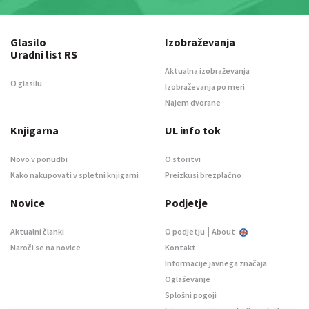
Glasilo
Izobraževanja
Uradni list RS
Aktualna izobraževanja
O glasilu
Izobraževanja po meri
Najem dvorane
Knjigarna
UL info tok
Novo v ponudbi
O storitvi
Kako nakupovati v spletni knjigarni
Preizkusi brezplačno
Novice
Podjetje
|
Aktualni članki
O podjetju
About
Naroči se na novice
Kontakt
Informacije javnega značaja
Oglaševanje
Splošni pogoji