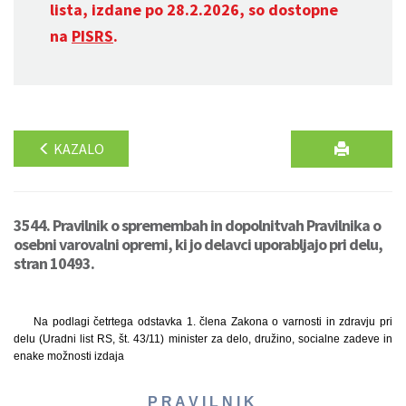
lista, izdane po 28.2.2026, so dostopne
na
PISRS
.
KAZALO
3544. Pravilnik o spremembah in dopolnitvah Pravilnika o
osebni varovalni opremi, ki jo delavci uporabljajo pri delu,
stran 10493.
Na podlagi četrtega odstavka 1. člena Zakona o varnosti in zdravju pri
delu (Uradni list RS, št. 43/11) minister za delo, družino, socialne zadeve in
enake možnosti izdaja
P R A V I L N I K