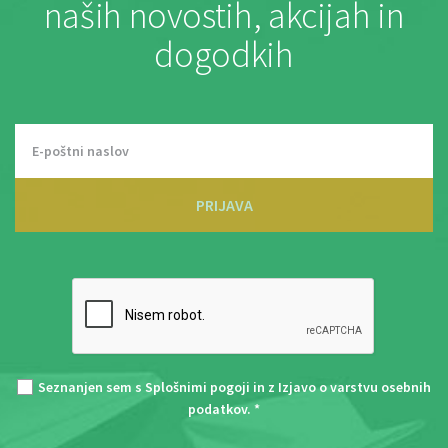
naših novostih, akcijah in
dogodkih
PRIJAVA
Seznanjen sem s
Splošnimi pogoji
in z
Izjavo o varstvu osebnih
podatkov
. *