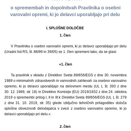
o spremembah in dopolnitvah Pravilnika o osebni
varovalni opremi, ki jo delavci uporabljajo pri delu
I. SPLOŠNE DOLOČBE
1. člen
V Pravilniku o osebni varovalni opremi, ki jo delavci uporabljajo pri delu
(Uradni list RS, št. 88/99 in 39/05) se 1. člen spremeni tako, da se glasi:
»1. člen
Ta pravilnik v skladu z Direktivo Sveta 89/656/EGS z dne 30. novembra
1989 o minimalnih zdravstvenih in varnostnih zahtevah za osebno varovalno
opremo, ki jo delavci uporabljajo na delovnem mestu (UL L št. 393 z dne
30. 12. 1989, str. 18) in Direktivo Komisije (EU) 2019/1832 z dne 24. oktobra
2019 o spremembi prilog I, II in III k Direktivi Sveta 89/656/EGS (UL L št. 279
z dne 31. 10. 2019, str. 35) glede izključno tehničnih prilagoditev določa
splošne obveznosti delodajalca v zvezi z osebno varovalno opremo, ki jo
delavci uporabljajo pri delu.«.
2. člen