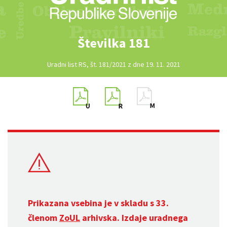
Številka 181
Uradni list RS, št. 181/2021 z dne 19. 11. 2021
Prikazana vsebina je v skladu s 33.
členom
ZoUL
arhivska. Izdaje uradnega