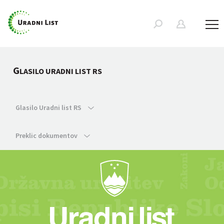
G
LASILO URADNI LIST RS
Glasilo Uradni list RS
Preklic dokumentov