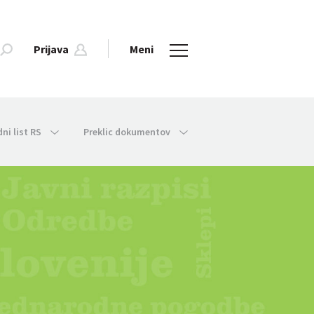
Prijava
Meni
dni list RS
Preklic dokumentov