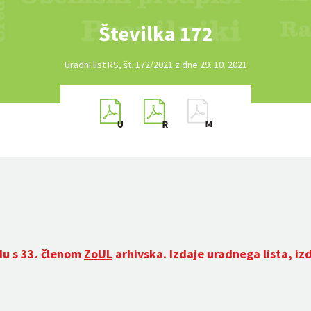
Številka 172
Uradni list RS, št. 172/2021 z dne 29. 10. 2021
du s 33. členom
ZoUL
arhivska. Izdaje uradnega lista, iz