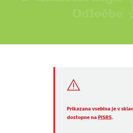
Prikazana vsebina je v skla
dostopne na
PISRS
.