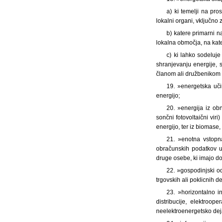
a) ki temelji na pro
lokalni organi, vključno 
b) katere primarni n
lokalna območja, na kater
c) ki lahko sodeluje 
shranjevanju energije, s
članom ali družbenikom z
19. »energetska uč
energijo;
20. »energija iz obn
sončni fotovoltaični vir
energijo, ter iz biomase,
21. »enotna vstopn
obračunskih podatkov u
druge osebe, ki imajo d
22. »gospodinjski o
trgovskih ali poklicnih de
23. »horizontalno i
distribucije, elektroop
neelektroenergetsko dej