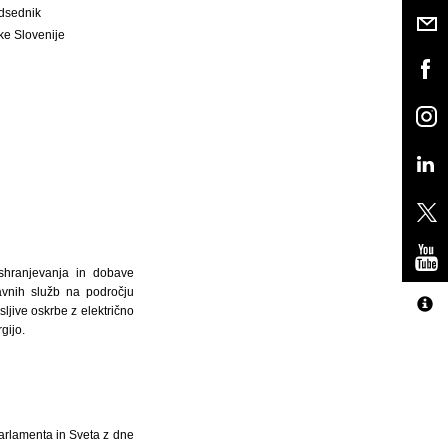
dsednik
ke Slovenije
, shranjevanja in dobave
javnih služb na področju
sljive oskrbe z električno
gijo.
arlamenta in Sveta z dne