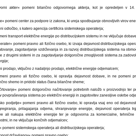
orni akter« pomeni bilančno odgovornega akterja, kot je opredeljen v 14.
e« pomeni center za podpore iz zakona, ki ureja spodbujanje obnovljivih virov ener
ni odločbo, s katero agencija certificira sistemskega operaterja;
omeni transport električne energije po distribucijskem sistemu in ne vključuje dobav
operater« pomeni pravno ali fizično osebo, ki izvaja dejavnost distribucijskega oper
tovanje, zagotavljanje vzdrževanja in za razvoj distribucijskega sistema na območj
z drugimi sistemi in za zagotavljanje dolgoročne zmogljivosti sistema za zadovol
rgije;
 prodajo, vključno z nadaljnjo prodajo, električne energije odjemalcem;
omeni pravno ali fizično osebo, ki opravlja dejavnost dobave, in ne pomeni pr
lančno shemo in pridobi status člana bilančne sheme;
rtovanje« pomeni dolgoročno načrtovanje potrebnih naložb v proizvodnjo ter pr
ev povpraševanja sistema po električni energiji in zagotovitev zanesljive oskrbe od
sko podjetje« pomeni pravno ali fizično osebo, ki opravlja vsaj eno od dejavnosti
agregiranja, prilagajanja odjema, shranjevanje energije, dejavnost operaterja trg
ave ali nakupa električne energije ter je odgovorna za komercialne, tehnične 
stmi, in ne vključuje končnih odjemalcev;
« pomeni sistemskega operaterja ali distribucijskega operaterja;
pnost državljanov« pomeni pravno osebo: