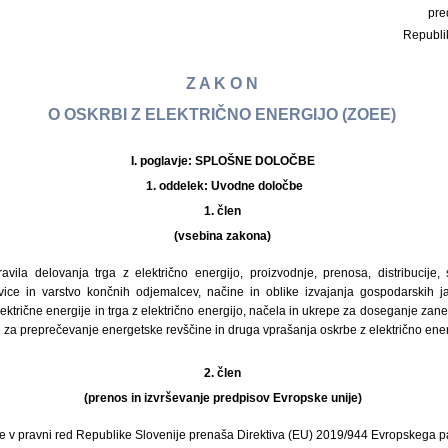
pre
Republi
Z A K O N
O OSKRBI Z ELEKTRIČNO ENERGIJO (ZOEE)
I. poglavje: SPLOŠNE DOLOČBE
1. oddelek:
Uvodne določbe
1. člen
(vsebina zakona)
vila delovanja trga z električno energijo, proizvodnje, prenosa, distribucije
avice in varstvo končnih odjemalcev, načine in oblike izvajanja gospodarskih 
lektrične energije in trga z električno energijo, načela in ukrepe za doseganje zane
e za preprečevanje energetske revščine in druga vprašanja oskrbe z električno ener
2. člen
(prenos in izvrševanje predpisov Evropske unije)
e v pravni red Republike Slovenije prenaša Direktiva (EU) 2019/944 Evropskega p