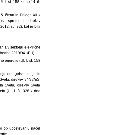
UL L št. 158 z dne 14. 6.
. člena in Priloga XII k
sti, spremembi direktiv
12, str. 82), kot je bila
nja v sektorju električne
: Uredba 2019/941/EU);
ne energije (UL L št. 158
ju energetske unije in
veta, direktiv 94/22/ES,
 Sveta, direktiv Sveta
eta (UL L št. 328 z dne
jo ob upoštevanju načel
gije.