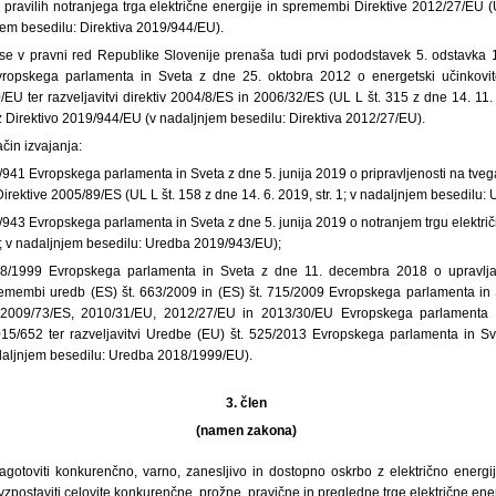
 pravilih notranjega trga električne energije in spremembi Direktive 2012/27/EU (
njem besedilu: Direktiva 2019/944/EU).
e v pravni red Republike Slovenije prenaša tudi prvi pododstavek 5. odstavka 15
vropskega parlamenta in Sveta z dne 25. oktobra 2012 o energetski učinkovito
U ter razveljavitvi direktiv 2004/8/ES in 2006/32/ES (UL L št. 315 z dne 14. 11. 20
Direktivo 2019/944/EU (v nadaljnjem besedilu: Direktiva 2012/27/EU).
ačin izvajanja:
41 Evropskega parlamenta in Sveta z dne 5. junija 2019 o pripravljenosti na tvega
 Direktive 2005/89/ES (UL L št. 158 z dne 14. 6. 2019, str. 1; v nadaljnjem besedilu
43 Evropskega parlamenta in Sveta z dne 5. junija 2019 o notranjem trgu električ
54; v nadaljnjem besedilu: Uredba 2019/943/EU);
/1999 Evropskega parlamenta in Sveta z dne 11. decembra 2018 o upravljan
membi uredb (ES) št. 663/2009 in (ES) št. 715/2009 Evropskega parlamenta in S
 2009/73/ES, 2010/31/EU, 2012/27/EU in 2013/30/EU Evropskega parlamenta in
15/652 ter razveljavitvi Uredbe (EU) št. 525/2013 Evropskega parlamenta in Sv
nadaljnjem besedilu: Uredba 2018/1999/EU).
3. člen
(namen zakona)
otoviti konkurenčno, varno, zanesljivo in dostopno oskrbo z električno energi
vzpostaviti celovite konkurenčne, prožne, pravične in pregledne trge električne ener