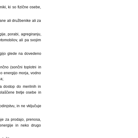
iki, ki so fizične osebe,
ane ali družbenike ali za
gije, porabi, agregiranju,
vtomobilov, ali pa svojim
rgijo glede na dovedeno
ončno (sončni toplotni in
ugo energijo morja, vodno
a;
a dostop do merilnih in
laščene tretje osebe in
injstvu, in ne vključuje
nje za prodajo, prenosa,
e energije in neko drugo