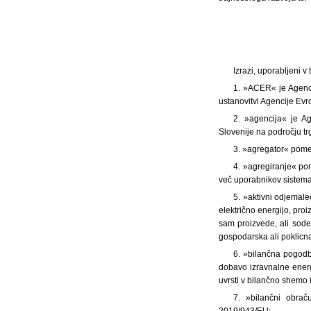
Izrazi, uporabljeni 
1. »ACER« je Agenci
ustanovitvi Agencije Evro
2. »agencija« je Ag
Slovenije na področju tr
3. »agregator« pomen
4. »agregiranje« pom
več uporabnikov sistema,
5. »aktivni odjemale
električno energijo, proi
sam proizvede, ali sode
gospodarska ali poklicn
6. »bilančna pogodba
dobavo izravnalne energ
uvrsti v bilančno shemo 
7. »bilančni obrač
2019/943/EU;