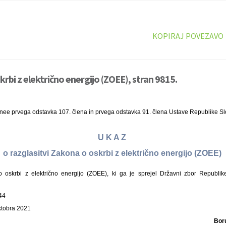
KOPIRAJ POVEZAVO
rbi z električno energijo (ZOEE), stran 9815.
inee prvega odstavka 107. člena in prvega odstavka 91. člena Ustave Republike Sl
U K A Z
o razglasitvi Zakona o oskrbi z električno energijo (ZOEE)
oskrbi z električno energijo (ZOEE), ki ga je sprejel Državni zbor Republik
44
oktobra 2021
Bor