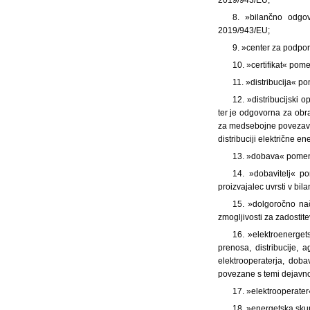
8. »bilančno odgov
2019/943/EU;
9. »center za podpor
10. »certifikat« pome
11. »distribucija« p
12. »distribucijski 
ter je odgovorna za obra
za medsebojne povezave 
distribuciji električne ene
13. »dobava« pomeni
14. »dobavitelj« p
proizvajalec uvrsti v bi
15. »dolgoročno nač
zmogljivosti za zadostit
16. »elektroenerget
prenosa, distribucije, 
elektrooperaterja, dob
povezane s temi dejavno
17. »elektrooperater
18. »energetska sku