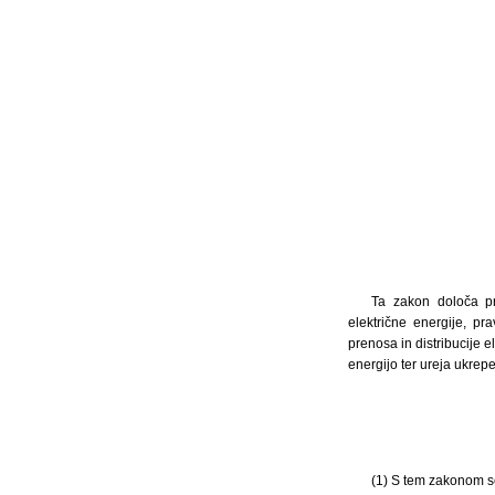
Ta zakon določa pra
električne energije, pr
prenosa in distribucije e
energijo ter ureja ukrep
(1) S tem zakonom s