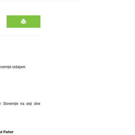
ovenije izdajam
e Slovenije na seji dne
ut Pahor