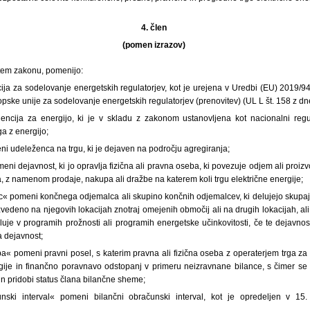
4. člen
(pomen izrazov)
v tem zakonu, pomenijo:
ja za sodelovanje energetskih regulatorjev, kot je urejena v Uredbi (EU) 2019/94
pske unije za sodelovanje energetskih regulatorjev (prenovitev) (UL L št. 158 z dne 
encija za energijo, ki je v skladu z zakonom ustanovljena kot nacionalni regu
ga z energijo;
i udeleženca na trgu, ki je dejaven na področju agregiranja;
eni dejavnost, ki jo opravlja fizična ali pravna oseba, ki povezuje odjem ali proizv
 z namenom prodaje, nakupa ali dražbe na katerem koli trgu električne energije;
c« pomeni končnega odjemalca ali skupino končnih odjemalcev, ki delujejo skupaj, 
zvedeno na njegovih lokacijah znotraj omejenih območij ali na drugih lokacijah, ali 
luje v programih prožnosti ali programih energetske učinkovitosti, če te dejavno
a dejavnost;
« pomeni pravni posel, s katerim pravna ali fizična oseba z operaterjem trga za 
ije in finančno poravnavo odstopanj v primeru neizravnane bilance, s čimer se 
in pridobi status člana bilančne sheme;
unski interval« pomeni bilančni obračunski interval, kot je opredeljen v 15