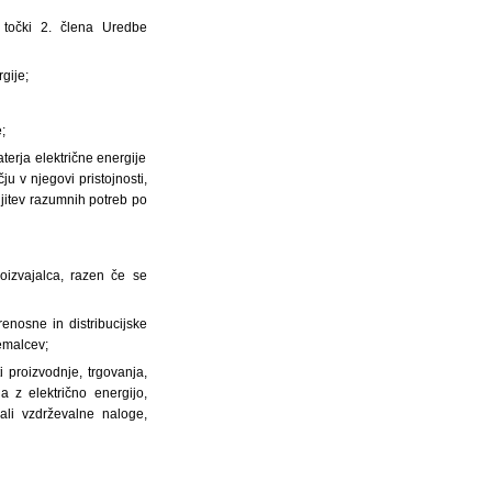
 točki 2. člena Uredbe
gije;
e;
aterja električne energije
u v njegovi pristojnosti,
jitev razumnih potreb po
oizvajalca, razen če se
enosne in distribucijske
jemalcev;
 proizvodnje, trgovanja,
a z električno energijo,
ali vzdrževalne naloge,