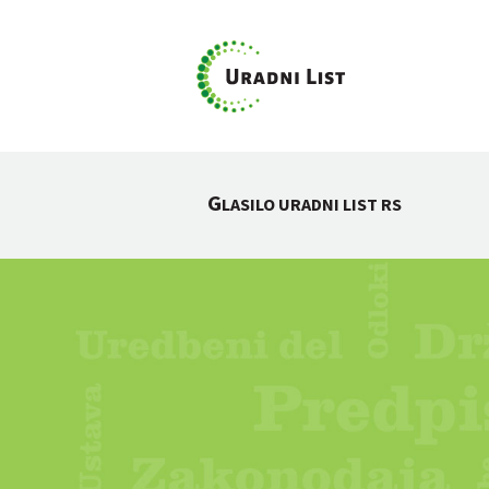
G
LASILO URADNI LIST RS