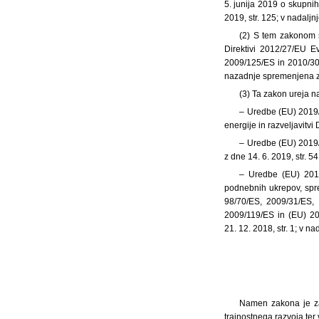
5. junija 2019 o skupnih
2019, str. 125; v nadalj
(2) S tem zakonom s
Direktivi 2012/27/EU E
2009/125/ES in 2010/30/E
nazadnje spremenjena z 
(3) Ta zakon ureja n
– Uredbe (EU) 2019/9
energije in razveljavitvi
– Uredbe (EU) 2019/9
z dne 14. 6. 2019, str. 
– Uredbe (EU) 2018
podnebnih ukrepov, spre
98/70/ES, 2009/31/ES,
2009/119/ES in (EU) 20
21. 12. 2018, str. 1; v 
Namen zakona je zag
trajnostnega razvoja ter 