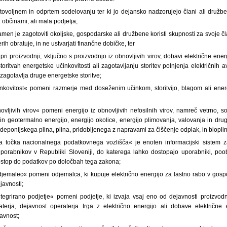
stovoljnem in odprtem sodelovanju ter ki jo dejansko nadzorujejo člani ali družben
z občinami, ali mala podjetja;
amen je zagotoviti okoljske, gospodarske ali družbene koristi skupnosti za svoje čl
ih obratuje, in ne ustvarjati finančne dobičke, ter
pri proizvodnji, vključno s proizvodnjo iz obnovljivih virov, dobavi električne ener
toritvah energetske učinkovitosti ali zagotavljanju storitev polnjenja električnih a
agotavlja druge energetske storitve;
inkovitost« pomeni razmerje med doseženim učinkom, storitvijo, blagom ali ene
ovljivih virov« pomeni energijo iz obnovljivih nefosilnih virov, namreč vetrno, s
i) in geotermalno energijo, energijo okolice, energijo plimovanja, valovanja in dr
 deponijskega plina, plina, pridobljenega z napravami za čiščenje odplak, in bioplin
a točka nacionalnega podatkovnega vozlišča« je enoten informacijski sistem z
porabnikov v Republiki Sloveniji, do katerega lahko dostopajo uporabniki, poob
ostop do podatkov po določbah tega zakona;
djemalec« pomeni odjemalca, ki kupuje električno energijo za lastno rabo v gospod
javnosti;
ntegrirano podjetje« pomeni podjetje, ki izvaja vsaj eno od dejavnosti proizvod
eraterja, dejavnost operaterja trga z električno energijo ali dobave električn
avnost;