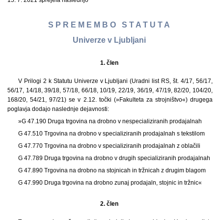
15. 7. 2021 sprejela naslednjo
S P R E M E M B O S T A T U T A
Univerze v Ljubljani
1. člen
V Prilogi 2 k Statutu Univerze v Ljubljani (Uradni list RS, št. 4/17, 56/17,
56/17, 14/18, 39/18, 57/18, 66/18, 10/19, 22/19, 36/19, 47/19, 82/20, 104/20,
168/20, 54/21, 97/21) se v 2.12. točki (»Fakulteta za strojništvo«) drugega
poglavja dodajo naslednje dejavnosti:
»G 47.190 Druga trgovina na drobno v nespecializiranih prodajalnah
G 47.510 Trgovina na drobno v specializiranih prodajalnah s tekstilom
G 47.770 Trgovina na drobno v specializiranih prodajalnah z oblačili
G 47.789 Druga trgovina na drobno v drugih specializiranih prodajalnah
G 47.890 Trgovina na drobno na stojnicah in tržnicah z drugim blagom
G 47.990 Druga trgovina na drobno zunaj prodajaln, stojnic in tržnic«
2. člen