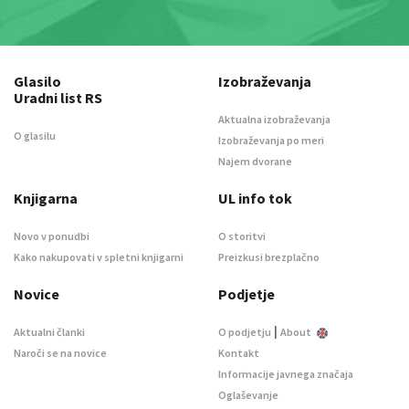
Glasilo
Izobraževanja
Uradni list RS
Aktualna izobraževanja
O glasilu
Izobraževanja po meri
Najem dvorane
Knjigarna
UL info tok
Novo v ponudbi
O storitvi
Kako nakupovati v spletni knjigarni
Preizkusi brezplačno
Novice
Podjetje
|
Aktualni članki
O podjetju
About
Naroči se na novice
Kontakt
Informacije javnega značaja
Oglaševanje