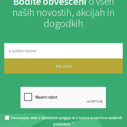
Bodite obveščeni
o vseh
naših novostih, akcijah in
dogodkih
PRIJAVA
Seznanjen sem s
Splošnimi pogoji
in z
Izjavo o varstvu osebnih
podatkov
. *