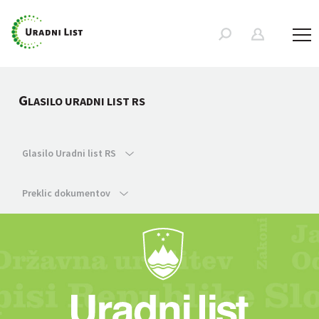
G
LASILO URADNI LIST RS
Glasilo Uradni list RS
Preklic dokumentov