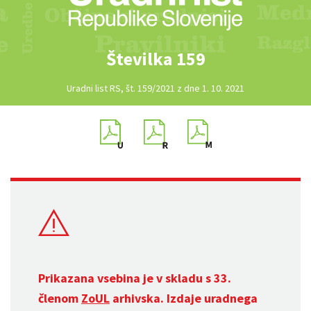
Številka 159
Uradni list RS, št. 159/2021 z dne 1. 10. 2021
Prikazana vsebina je v skladu s 33.
členom
ZoUL
arhivska. Izdaje uradnega