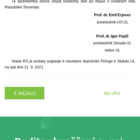
Ta sprememba začne veljati naslednji dan po objavi v Uradnem listu
Republike Slovenije.
Prof. dr. Emil Erjavec
predsednik UO UL
Prof. dr. Igor Papič
predsednik Senata UL
rektor UL
Vlada RS je podala soglasje k navedeni dopolnitvi Priloge k Statutu UL
na seji dne 21. 9. 2021.
KAZALO
NA VRH