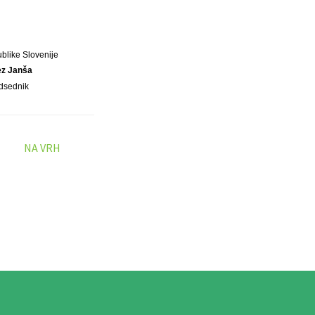
blike Slovenije
ez Janša
dsednik
NA VRH