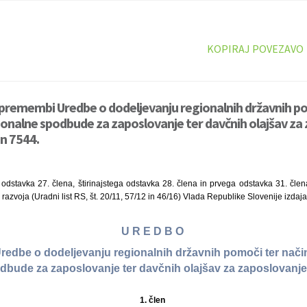
KOPIRAJ POVEZAVO
premembi Uredbe o dodeljevanju regionalnih državnih po
gionalne spodbude za zaposlovanje ter davčnih olajšav za 
an 7544.
dstavka 27. člena, štirinajstega odstavka 28. člena in prvega odstavka 31. čl
azvoja (Uradni list RS, št. 20/11, 57/12 in 46/16) Vlada Republike Slovenije izdaja
U R E D B O
edbe o dodeljevanju regionalnih državnih pomoči ter način
dbude za zaposlovanje ter davčnih olajšav za zaposlovanje 
1. člen