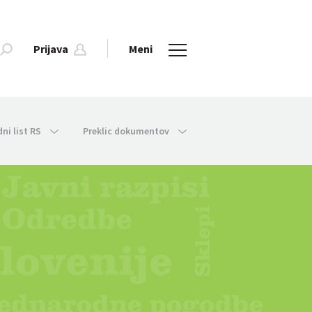
Prijava
Meni
dni list RS
Preklic dokumentov