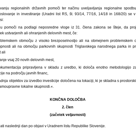
vanju regionalnih državnih pomoči ter načinu uveljavljanja regionalne spodb
slovanje in investiranje (Uradni list RS, št. 93/14, 77/16, 14/18 in 168/20) se v
si:
nju pomoči na podlagi neposredne vloge iz 31. člena zakona se šteje, da proj
k ustvarjenih ali ohranjenih delovnih mest, če:
oblemskem območju z visoko brezposelnostjo ali na obmejnem problemskem 
upnosti ali na območju parkovnih skupnosti Triglavskega narodnega parka in pr
 ali
anje vsaj 20 novih delovnih mest,
dokumentacija pripravljena v skladu z uredbo, ki določa enotno metodologijo z
ije na področju javnih financ,
nja objektov za izvedbo investicije določena na lokaciji, ki je skladna s prostorsk
amoupravne lokalne skupnosti.«.
KONČNA DOLOČBA
2. člen
(začetek veljavnosti)
ati naslednji dan po objavi v Uradnem listu Republike Slovenije.