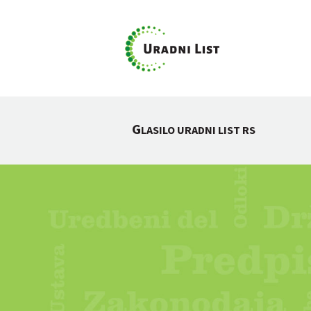
G
LASILO URADNI LIST RS