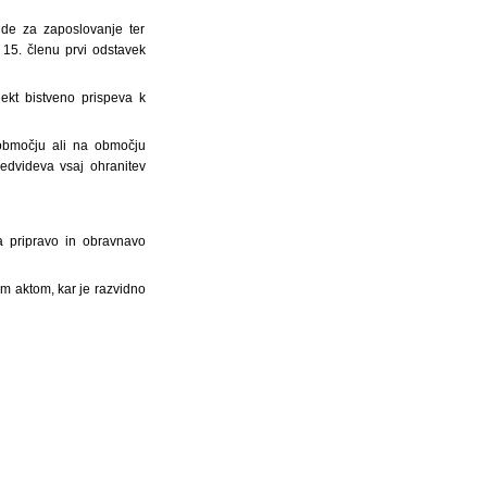
ude za zaposlovanje ter
 15. členu prvi odstavek
ekt bistveno prispeva k
območju ali na območju
edvideva vsaj ohranitev
a pripravo in obravnavo
im aktom, kar je razvidno