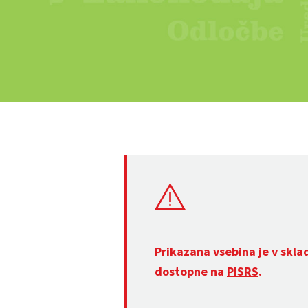
Prikazana vsebina je v skla
dostopne na
PISRS
.