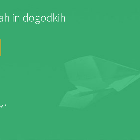
jah in dogodkih
ov
. *