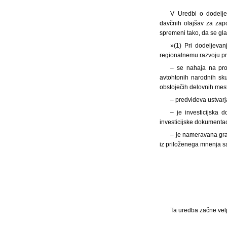
V Uredbi o dodelje
davčnih olajšav za zapo
spremeni tako, da se gla
»(1) Pri dodeljeva
regionalnemu razvoju pre
– se nahaja na pr
avtohtonih narodnih sk
obstoječih delovnih mest
– predvideva ustvarj
– je investicijska 
investicijske dokumentac
– je nameravana grad
iz priloženega mnenja s
Ta uredba začne velj