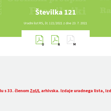
Številka 121
Uradni list RS, št. 121/2021 z dne 23. 7. 2021
du s 33. členom
ZoUL
arhivska. Izdaje uradnega lista, iz