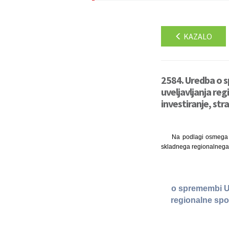
KAZALO
2584. Uredba o s
uveljavljanja re
investiranje, str
Na podlagi osmega o
skladnega regionalnega r
o spremembi Ur
regionalne spo