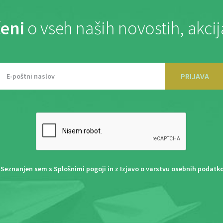
eni
o vseh naših novostih, akci
PRIJAVA
Seznanjen sem s
Splošnimi pogoji
in z
Izjavo o varstvu osebnih podatk