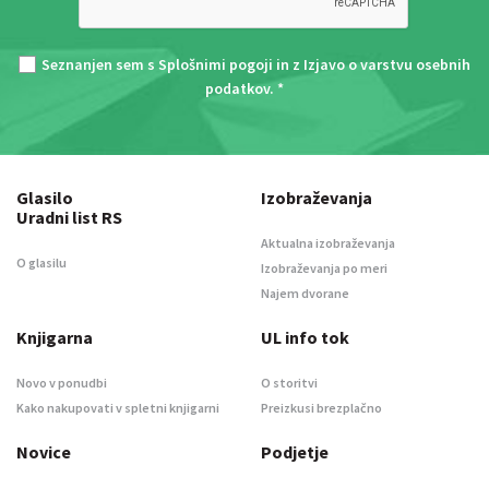
Seznanjen sem s
Splošnimi pogoji
in z
Izjavo o varstvu osebnih
podatkov
. *
Glasilo
Izobraževanja
Uradni list RS
Aktualna izobraževanja
O glasilu
Izobraževanja po meri
Najem dvorane
Knjigarna
UL info tok
Novo v ponudbi
O storitvi
Kako nakupovati v spletni knjigarni
Preizkusi brezplačno
Novice
Podjetje