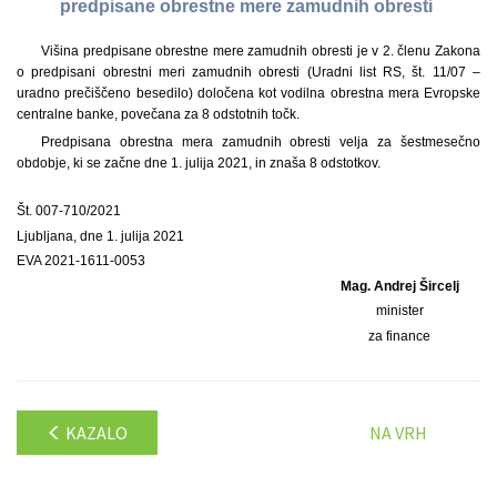
predpisane obrestne mere zamudnih obresti
Višina predpisane obrestne mere zamudnih obresti je v 2. členu Zakona
o predpisani obrestni meri zamudnih obresti (Uradni list RS, št. 11/07 –
uradno prečiščeno besedilo) določena kot vodilna obrestna mera Evropske
centralne banke, povečana za 8 odstotnih točk.
Predpisana obrestna mera zamudnih obresti velja za šestmesečno
obdobje, ki se začne dne 1. julija 2021, in znaša 8 odstotkov.
Št. 007-710/2021
Ljubljana, dne 1. julija 2021
EVA 2021-1611-0053
Mag. Andrej Šircelj
minister
za finance
KAZALO
NA VRH