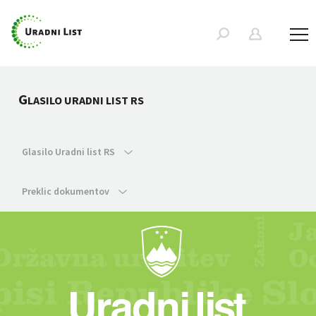
G
LASILO URADNI LIST RS
Glasilo Uradni list RS
Preklic dokumentov