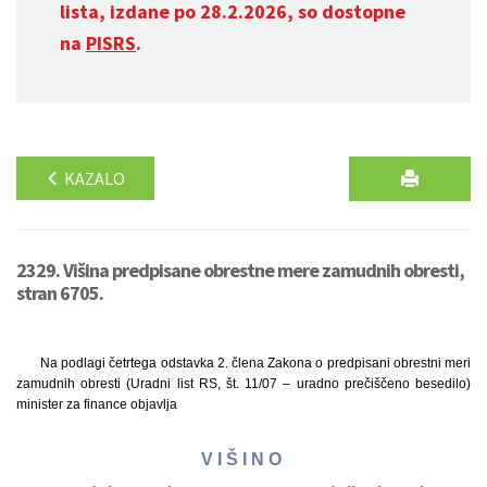
lista, izdane po 28.2.2026, so dostopne
na
PISRS
.
KAZALO
2329. Višina predpisane obrestne mere zamudnih obresti,
stran 6705.
Na podlagi četrtega odstavka 2. člena Zakona o predpisani obrestni meri
zamudnih obresti (Uradni list RS, št. 11/07 – uradno prečiščeno besedilo)
minister za finance objavlja
V I Š I N O