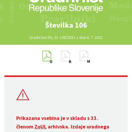
Številka 106
Uradni list RS, št. 106/2021 z dne 6. 7. 2021
Prikazana vsebina je v skladu s 33.
členom
ZoUL
arhivska. Izdaje uradnega