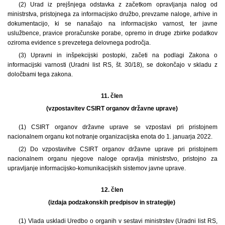
(2) Urad iz prejšnjega odstavka z začetkom opravljanja nalog od
ministrstva, pristojnega za informacijsko družbo, prevzame naloge, arhive in
dokumentacijo, ki se nanašajo na informacijsko varnost, ter javne
uslužbence, pravice proračunske porabe, opremo in druge zbirke podatkov
oziroma evidence s prevzetega delovnega področja.
(3) Upravni in inšpekcijski postopki, začeti na podlagi Zakona o
informacijski varnosti (Uradni list RS, št. 30/18), se dokončajo v skladu z
določbami tega zakona.
11. člen
(vzpostavitev CSIRT organov državne uprave)
(1) CSIRT organov državne uprave se vzpostavi pri pristojnem
nacionalnem organu kot notranje organizacijska enota do 1. januarja 2022.
(2) Do vzpostavitve CSIRT organov državne uprave pri pristojnem
nacionalnem organu njegove naloge opravlja ministrstvo, pristojno za
upravljanje informacijsko-komunikacijskih sistemov javne uprave.
12. člen
(izdaja podzakonskih predpisov in strategije)
(1) Vlada uskladi Uredbo o organih v sestavi ministrstev (Uradni list RS,