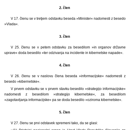
2. člen
V 17. členu se v tretjem odstavku beseda »Minister« nadomesti z besedo
»Vlada«.
3. člen
V 25. členu se v petem odstavku za besedilom »in organov državne
uprave« doda besedilo »ter odzivanja na incidente in kibernetske napade«.
4. člen
V 26. členu se v naslovu člena beseda »informacijske« nadomesti z
besedo »kibernetske«.
V prvem odstavku se v prvem stavku besedilo »strategijo informacijske«
nadomesti z besedilom »strategijo kibernetske«, za besedilom
»zagotavljanja informacijske« pa se doda besedilo »oziroma kibernetske«.
5. člen
V 27. členu se prvi odstavek spremeni tako, da se glasi: