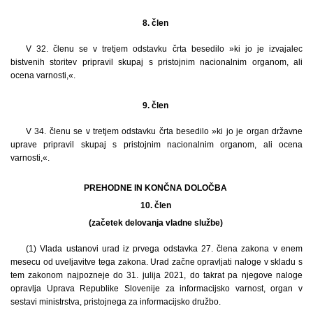
8. člen
V 32. členu se v tretjem odstavku črta besedilo »ki jo je izvajalec
bistvenih storitev pripravil skupaj s pristojnim nacionalnim organom, ali
ocena varnosti,«.
9. člen
V 34. členu se v tretjem odstavku črta besedilo »ki jo je organ državne
uprave pripravil skupaj s pristojnim nacionalnim organom, ali ocena
varnosti,«.
PREHODNE IN KONČNA DOLOČBA
10. člen
(začetek delovanja vladne službe)
(1) Vlada ustanovi urad iz prvega odstavka 27. člena zakona v enem
mesecu od uveljavitve tega zakona. Urad začne opravljati naloge v skladu s
tem zakonom najpozneje do 31. julija 2021, do takrat pa njegove naloge
opravlja Uprava Republike Slovenije za informacijsko varnost, organ v
sestavi ministrstva, pristojnega za informacijsko družbo.