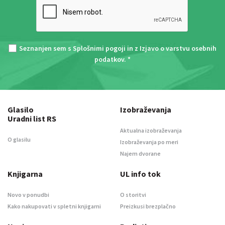
Seznanjen sem s
Splošnimi pogoji
in z
Izjavo o varstvu osebnih
podatkov
. *
Glasilo
Izobraževanja
Uradni list RS
Aktualna izobraževanja
O glasilu
Izobraževanja po meri
Najem dvorane
Knjigarna
UL info tok
Novo v ponudbi
O storitvi
Kako nakupovati v spletni knjigarni
Preizkusi brezplačno