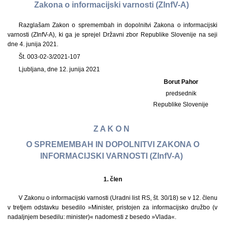
Zakona o informacijski varnosti (ZInfV-A)
Razglašam Zakon o spremembah in dopolnitvi Zakona o informacijski
varnosti (ZInfV-A), ki ga je sprejel Državni zbor Republike Slovenije na seji
dne 4. junija 2021.
Št. 003-02-3/2021-107
Ljubljana, dne 12. junija 2021
Borut Pahor
predsednik
Republike Slovenije
Z A K O N
O SPREMEMBAH IN DOPOLNITVI ZAKONA O
INFORMACIJSKI VARNOSTI (ZInfV-A)
1.
člen
V Zakonu o informacijski varnosti (Uradni list RS, št. 30/18) se v 12. členu
v tretjem odstavku besedilo »Minister, pristojen za informacijsko družbo (v
nadaljnjem besedilu: minister)« nadomesti z besedo »Vlada«.