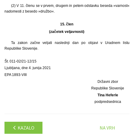
(2) V 11. členu se v prvem, drugem in petem odstavku beseda »varnost«
nadomesti z besedo »družbo«.
15. člen
(začetek veljavnosti)
Ta zakon začne veljati naslednji dan po objavi v Uradnem listu
Republike Slovenije.
Št. 011-02/21-12/15
Ljubljana, dne 4. junija 2021
EPA 1893-VIII
Državni zbor
Republike Slovenije
Tina Heferle
podpredsednica
KAZALO
NA VRH