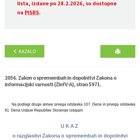
lista, izdane po 28.2.2026, so dostopne
na
PISRS
.
KAZALO
2056. Zakon o spremembah in dopolnitvi Zakona o
informacijski varnosti (ZInfV-A), stran 5971.
Na podlagi druge alinee prvega odstavka 107. člena in prvega odstavka
91. člena Ustave Republike Slovenije izdajam
U K A Z
o razglasitvi Zakona o spremembah in dopolnitvi