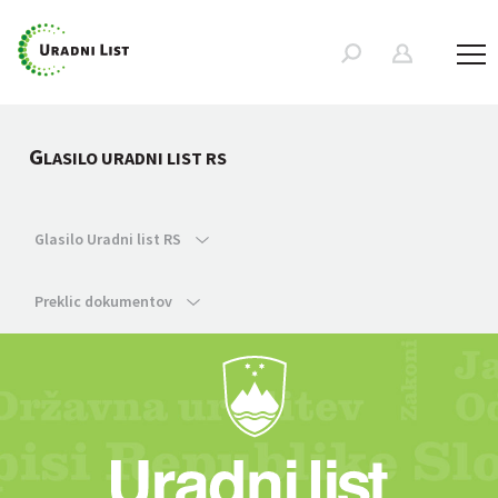
G
LASILO URADNI LIST RS
Glasilo Uradni list RS
Preklic dokumentov