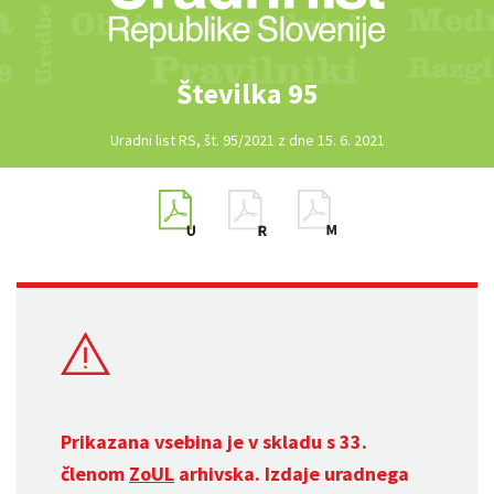
Številka 95
Uradni list RS, št. 95/2021 z dne 15. 6. 2021
Prikazana vsebina je v skladu s 33.
členom
ZoUL
arhivska. Izdaje uradnega