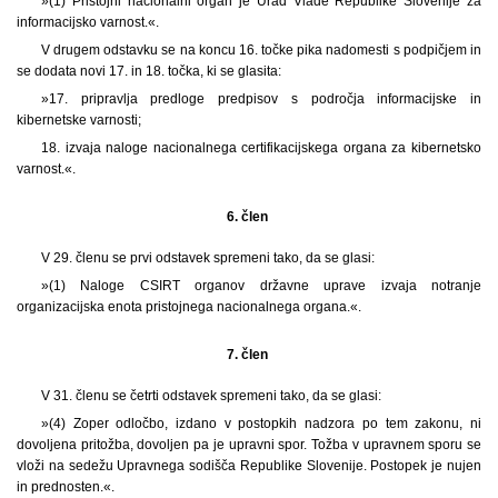
»(1) Pristojni nacionalni organ je Urad Vlade Republike Slovenije za
informacijsko varnost.«.
V drugem odstavku se na koncu 16. točke pika nadomesti s podpičjem in
se dodata novi 17. in 18. točka, ki se glasita:
»17. pripravlja predloge predpisov s področja informacijske in
kibernetske varnosti;
18. izvaja naloge nacionalnega certifikacijskega organa za kibernetsko
varnost.«.
6. člen
V 29. členu se prvi odstavek spremeni tako, da se glasi:
»(1) Naloge CSIRT organov državne uprave izvaja notranje
organizacijska enota pristojnega nacionalnega organa.«.
7. člen
V 31. členu se četrti odstavek spremeni tako, da se glasi:
»(4) Zoper odločbo, izdano v postopkih nadzora po tem zakonu, ni
dovoljena pritožba, dovoljen pa je upravni spor. Tožba v upravnem sporu se
vloži na sedežu Upravnega sodišča Republike Slovenije. Postopek je nujen
in prednosten.«.