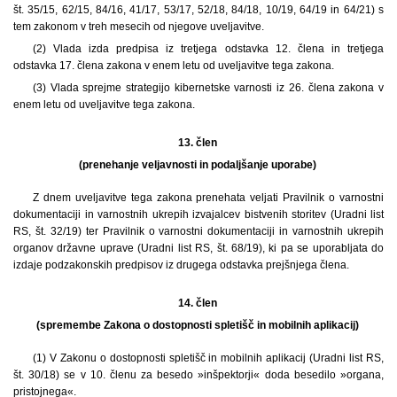
št. 35/15, 62/15, 84/16, 41/17, 53/17, 52/18, 84/18, 10/19, 64/19 in 64/21) s
tem zakonom v treh mesecih od njegove uveljavitve.
(2) Vlada izda predpisa iz tretjega odstavka 12. člena in tretjega
odstavka 17. člena zakona v enem letu od uveljavitve tega zakona.
(3) Vlada sprejme strategijo kibernetske varnosti iz 26. člena zakona v
enem letu od uveljavitve tega zakona.
13. člen
(prenehanje veljavnosti in podaljšanje uporabe)
Z dnem uveljavitve tega zakona prenehata veljati Pravilnik o varnostni
dokumentaciji in varnostnih ukrepih izvajalcev bistvenih storitev (Uradni list
RS, št. 32/19) ter Pravilnik o varnostni dokumentaciji in varnostnih ukrepih
organov državne uprave (Uradni list RS, št. 68/19), ki pa se uporabljata do
izdaje podzakonskih predpisov iz drugega odstavka prejšnjega člena.
14. člen
(spremembe Zakona o dostopnosti spletišč in mobilnih aplikacij)
(1) V Zakonu o dostopnosti spletišč in mobilnih aplikacij (Uradni list RS,
št. 30/18) se v 10. členu za besedo »inšpektorji« doda besedilo »organa,
pristojnega«.