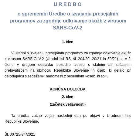
U R E D B O
o spremembi Uredbe o izvajanju presejalnih
programov za zgodnje odkrivanje okužb z virusom
SARS-CoV-2
1. člen
V Uredbi o izvajanju presejalnih programov za zgodnje odkrivanje okužb
z virusom SARS-CoV-2 (Uradni list RS, št. 204/20, 20/21 in 59/21) se v 2.
členu v drugem odstavku besedilo »oseb s stalnim ali začasnim
prebivališčem na območju Republike Slovenije in oseb, ki delajo pri
delodajalcu s sedežem« nadomesti z besedilom »oseb, ki so«.
KONČNA DOLOČBA
2. člen
(začetek veljavnosti)
Ta uredba začne veljati naslednji dan po objavi v Uradnem listu
Republike Slovenije.
Št. 00725-34/2021