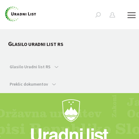
G
LASILO URADNI LIST RS
Glasilo Uradni list RS
Preklic dokumentov