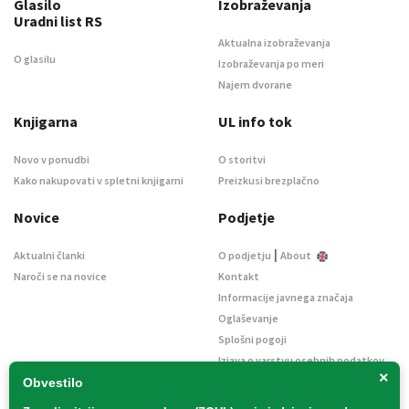
Glasilo
Izobraževanja
Uradni list RS
Aktualna izobraževanja
O glasilu
Izobraževanja po meri
Najem dvorane
Knjigarna
UL info tok
Novo v ponudbi
O storitvi
Kako nakupovati v spletni knjigarni
Preizkusi brezplačno
Novice
Podjetje
|
Aktualni članki
O podjetju
About
Naroči se na novice
Kontakt
Informacije javnega značaja
Oglaševanje
Splošni pogoji
Izjava o varstvu osebnih podatkov
×
E-dražbe
Obvestilo