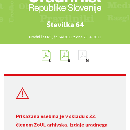
Številka 64
Uradni list RS, št. 64/2021 z dne 23. 4. 2021
Prikazana vsebina je v skladu s 33.
členom
ZoUL
arhivska. Izdaje uradnega